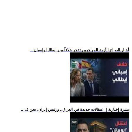
.. أخبار الصباح | أزمة المهاجرين تفجر خلافاً بين إيطاليا وإسبان
.. نشرة إخبارية | اعتقالات جديدة في العراق.. ورئيس إيران: نحن ف