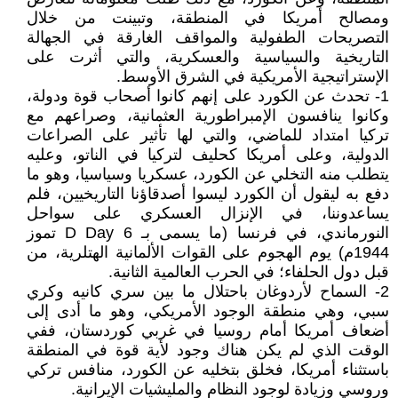
ومصالح أمريكا في المنطقة، وتبينت من خلال
التصريحات الطفولية والمواقف الغارقة في الجهالة
التاريخية والسياسية والعسكرية، والتي أثرت على
الإستراتيجية الأمريكية في الشرق الأوسط.
1- تحدث عن الكورد على إنهم كانوا أصحاب قوة ودولة،
وكانوا ينافسون الإمبراطورية العثمانية، وصراعهم مع
تركيا امتداد للماضي، والتي لها تأثير على الصراعات
الدولية، وعلى أمريكا كحليف لتركيا في الناتو، وعليه
يتطلب منه التخلي عن الكورد، عسكريا وسياسيا، وهو ما
دفع به ليقول أن الكورد ليسوا أصدقاؤنا التاريخيين، فلم
يساعدوننا، في الإنزال العسكري على سواحل
النورماندي، في فرنسا (ما يسمى بـ D Day 6 تموز
1944م) يوم الهجوم على القوات الألمانية الهتلرية، من
قبل دول الحلفاء؛ في الحرب العالمية الثانية.
2- السماح لأردوغان باحتلال ما بين سري كانيه وكري
سبي، وهي منطقة الوجود الأمريكي، وهو ما أدى إلى
أضعاف أمريكا أمام روسيا في غربي كوردستان، ففي
الوقت الذي لم يكن هناك وجود لأية قوة في المنطقة
باستثناء أمريكا، فخلق بتخليه عن الكورد، منافس تركي
وروسي وزيادة لوجود النظام والمليشيات الإيرانية.