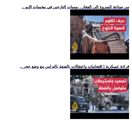
.. من صناعة السروج إلى الفخار.. يوميات النازحين في مخيمات الإيو
.. قراءة عسكرية | اقتحامات واعتقالات بالضفة بالتزامن مع وضع حجر