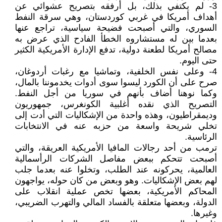
3- لم يكتفي بذلك، بل أرفقه بتصريح عشوائي عن
أهداف أمريكا في غربي كوردستان، وهي سرقة النفط
السوري، والتي أصبحت فضيحة سياسية، تراجع عنها
بعدما بين له مستشاروه الخطأ الفادح الذي عرض به
مصالح أمريكا لطعنة دولية، تدفع الإدارة الأمريكية الكثير
حتى اليوم.
4- وعلى نفس الخلفية، وتماشيا مع رغبات أردوغان،
صرح على أن الكورد ليسوا سوى أدوات يخدموننا بالمال،
وكما نوهنا أضاف بأنهم في سوريا من أجل النفط.
التصريح الذي نقده أغلبية الكونغرس، جمهوريون
وديمقراطيون، وهذه واحدة من الإشكاليات التي أدت إلى
تخلي شريحة واسعة من حزبه عنه في الانتخابات
الرئاسية.
ترمب من أحد رجالات المافيا الأمريكية العريقة، والتي
أصبحت تتحكم ببعض مفاصل الشركات الرأسمالية
العالمية، يحركونه عند الطلب، وتخلوا عنه بعدما جلب
لهم بعض الإشكاليات. وهو وبعض من كان حوله، يواجهون
المحاكم الأمريكية، بعضها تخص عملية انقلاب على
الدولة، وبعضها متعلقة بالفساد المالي والتهرب الضريبي،
وغيرها.