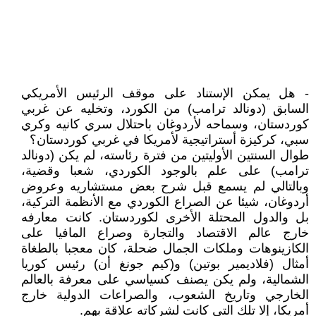
- هل يمكن الإستناد على موقف الرئيس الأمريكي
السابق (دونالد ترامب) من الكورد، وتخليه عن غربي
كوردستان، وسماحه لأردوغان باحتلال سري كانيه وكري
سبي، كركيزة أستراتيجية لأمريكا في غربي كوردستان؟
طوال السنتين الأوليتين من فترة رئاسته، لم يكن (دونالد
ترامب) على علم بالوجود الكوردي، شعبا وقضية،
وبالتالي لم يسمع قبل شرح بعض مستشاريه وعروض
أردوغان، شيئا عن الصراع الكوردي مع الأنظمة التركية،
بل والدول المحتلة الأخرى لكوردستان. كانت معارفه
خارج عالم الاقتصاد والتجارة وصراع المافيا على
الكازينوهات وملكات الجمال ضحلة، كان معجبا بالطغاة
أمثال (فلاديمير بوتين) و(كيم جونغ أن) رئيس كوريا
الشمالية، ولم يكن يصنف كسياسي على معرفة بالعالم
الخارجي وتاريخ الشعوب، والصراعات الدولية خارج
أمريكا، إلا تلك التي كانت لشركاته علاقة بهم.