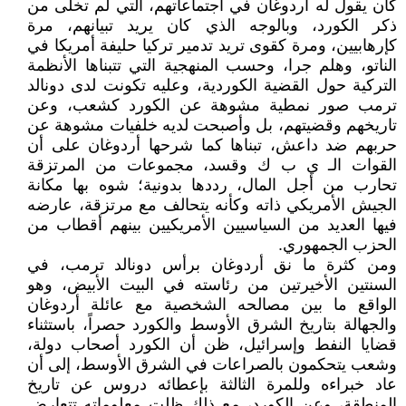
كان يقول له أردوغان في اجتماعاتهم، التي لم تخلى من
ذكر الكورد، وبالوجه الذي كان يريد تبيانهم، مرة
كإرهابيين، ومرة كقوى تريد تدمير تركيا حليفة أمريكا في
الناتو، وهلم جرا، وحسب المنهجية التي تتبناها الأنظمة
التركية حول القضية الكوردية، وعليه تكونت لدى دونالد
ترمب صور نمطية مشوهة عن الكورد كشعب، وعن
تاريخهم وقضيتهم، بل وأصبحت لديه خلفيات مشوهة عن
حربهم ضد داعش، تبناها كما شرحها أردوغان على أن
القوات الـ ي ب ك وقسد، مجموعات من المرتزقة
تحارب من أجل المال، رددها بدونية؛ شوه بها مكانة
الجيش الأمريكي ذاته وكأنه يتحالف مع مرتزقة، عارضه
فيها العديد من السياسيين الأمريكيين بينهم أقطاب من
الحزب الجمهوري.
ومن كثرة ما نق أردوغان برأس دونالد ترمب، في
السنتين الأخيرتين من رئاسته في البيت الأبيض، وهو
الواقع ما بين مصالحه الشخصية مع عائلة أردوغان
والجهالة بتاريخ الشرق الأوسط والكورد حصراً، باستثناء
قضايا النفط وإسرائيل، ظن أن الكورد أصحاب دولة،
وشعب يتحكمون بالصراعات في الشرق الأوسط، إلى أن
عاد خبراءه وللمرة الثالثة بإعطائه دروس عن تاريخ
المنطقة، وعن الكورد، مع ذلك ظلت معلوماته تتعارض