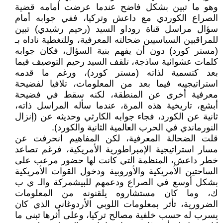
وهو ما تبين بشكل فاضح عندما عرضت أمامه قضية
الصراع الكوردي مع داعش وتركيا، ففي جوابه أمام
سؤال مراسل قناة روداو السيد (رحيم رشيدي) تبين
للمراقبين السياسيين ضحالته المعرفية، وللتغطية ناداه بـ
(مستر كورد) دون أن يفهم بنية السؤال، فكان جوابه
كلمات عشوائية ساذجة، تلقف السيد رحيم التوصيف فيما
بعد كتسمية لذاته (مستر كورد)، ورغم ما قدمه
استراتيجييه فيما بعد من المعلومات، تلافيا لفضيحة
معرفية أخرى عن المنطقة، لكنه سقط في فضيحة
أبشع، تاريخية هذه المرة، عندما سأله المراسل ذاته،
ثانية عن الكورد، فجاء جوابه الكارثي وحديثه عن (إنزال
النورماندي في الحرب العالمية الثانية والكورد).
قلت الضحالة المعرفية، لكن المفاهيم انحرفت عن
مسار استراتيجية الإمبراطورية الأمريكية، فرغم تصاعد
خطر داعش، المنظمة التي كانت لها حضور مرعب على
الساحتين الأمريكية والأوروبية ودخول القوات الأمريكية
بشكل أوسع في الصراع ودعمهم للبيشمركة والـ ي ب
ك، وما كان مستشاروه يلقنونه من المعلومات
الضرورية، تأثر بمعلومات اللوبي الأردوغاني الذي كان
يسرب له حسب خلفية مصالح تركيا، وعلى أثرها تبنى ما