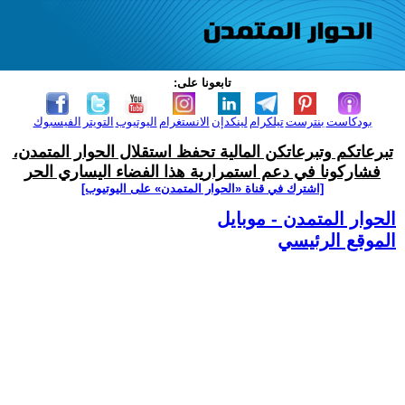
تابعونا على:
بودكاست
بنترست
تيلكرام
لينكدإن
الانستغرام
اليوتيوب
التويتر
الفيسبوك
تبرعاتكم وتبرعاتكن المالية تحفظ استقلال الحوار المتمدن،
فشاركونا في دعم استمرارية هذا الفضاء اليساري الحر
[اشترك في قناة ‫«الحوار المتمدن» على اليوتيوب]
الحوار المتمدن - موبايل
الموقع الرئيسي