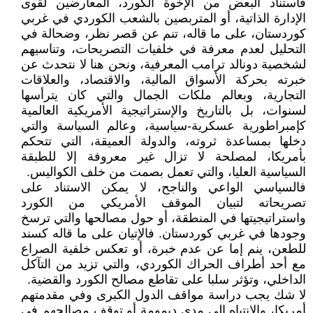
فاستناد البعض من الإخوة الكورد، المعارضين لقوى
الإدارة الذاتية، أو المتربصين بالشعب الكوردي في غربي
كوردستان، على ما قاله، تنم عن قصر نظر، وضحالة في
التحليل لعدم معرفة في خلفيات التصريحات، وتناسيهم
لشخصية دونالد ترامب المعرفية، ونحن هنا لا نتحدث عن
خبرته بحركة الأسواق المالية، والاقتصاد، والعلاقات
التجارية، وبعالم ملكات الجمال والتي كان يترأسها
لسنوات، بل بالتاريخ والإستراتيجية الأمريكية العالمية
كإمبراطورية عسكرية-سياسية، وعالم السياسة والتي
دخلها بمساعدة ثروته، والدولة العميقة، التي تتحكم
بأمريكا، لمصلحة لا تزال غير معروفة إلا للطبقة
السياسية العليا، والتي تعمل بصمت من خلف الكواليس.
فالسياسي الواعي والناجح، لا يمكن الاستناد على
تصريحاته لتبيان الموقف الأمريكي من الكورد
واستراتيجيتها في المنطقة، أو حول مصالحها والتي ترسخ
وجودها في غربي كوردستان. فالإتيان على ما قاله كسند
للطعن، ينم إما عن عدم خبرة، أو تعكس خلفية الصراع
مع أحد أطراف الحراك الكوردي، والتي تزيد من التآكل
الداخلي، وتؤثر سلبا على تقاطع مصالح الكورد والقضية.
لا شك يجب دراسة مواقف الدول الكبرى وفي مقدمتهم
أمريكا، والانتباه إلى مدى ديمومة أو توقف مصالحهم في