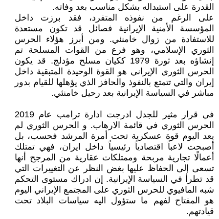
القدرة على استبداله بشكل مناسب بعد وفاته.
على الرغم من نفوذه المتفرد، فقد برزت داخل
المؤسسة الأمنية الإيرانية فصائل قد تكون مستعدة
للاستفادة من زوال خامنئي. ومن أبرز هؤلاء الحرس
الثوري الإسلامي، وهو فرع من القوات المسلحة تم
إنشاؤه بعد ثورة 1979 ككيان مسلح مؤدلج. قد يكون
الحرس الثوري الإيراني هو القوة الوحيدة المتبقية داخل
إيران والتي تتمتع بالنفوذ والحافز الذي يؤهلها للقيام بدور
مباشر في السياسة الإيرانية بعد رحيل خامنئي.
في قرار مثير للجدل ادرجت ادارة ترامب عام 2019
الحرس الثوري في قائمة الارهاب. و الحرس الثوري لم
يعد اليوم قوة عسكرية تحت أمرة المرشد فحسب، بل
أصبحت لاعباً اقتصادياً رئيسياً داخل ايران، فهي تمتلك
أعمالًا تجارية مربحة وممتلكات عقارية من المرجح أنها
تسعى إلى الحفاظ عليها بغض النظر عن التغييرات التي
قد تطرأ في السياسة الإيرانية. إن ادراك مستوى التحكم
شبه المافيوي للحرس الثوري على المجتمع الإيراني اليوم
هو المفتاح لفهم ما ستؤول اليه سياسات البلاد تحت
قيادتهم.