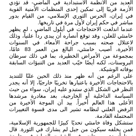
العديد من الأنظمة الاستبدادية في الماضي- قد تؤدي
الأزمة قريبًا إلى تمكين إحدى المنظمات الأمنية القوية
في إيران، الحرس الثوري الإسلامي، من القيام بدور
مباشر في حكم إيران لأول مرة في تاريخها.
عندما اندلعت الاحتجاجات في أيلول الماضي ، لم يظهر
خامنئي للعلن، وقد توقع أنصاره أن يبدي رداً علنياً، وذلك
لاعتلال صحته بسبب جراحة الأمعاء. في السنوات
الأخيرة، أصيب خامنئي، البالغ من العمر 83 عامًا،
بمجموعة من الأمراض الخطيرة، بما في ذلك سرطان
البروستات، لكنه أيضًا خيّب العديد من التنبؤات السابقة
بوفاته الوشيكة.
على الرغم من أنه ظهر منذ ذلك الحين علنًا للتنديد
بالاحتجاجات الأخيرة باعتبارها تخريبًا خارجيًا، إلا أنه يجدر
النظر في الشكل الذي ستبدو عليه إيران، سواء من حيث
السياسة الداخلية أو الخارجية، بعد مغادرة مرشدها
الأعلى هذا العالم أخيراً. بيد أن الموجة الأخيرة من
الرفض العلني لنظامه تشير الى مدى قسوة التغييرات
المحتملة القادمة.
ستشكل وفاة خامنئي تحديًا كبيرًا للجمهورية الإسلامية،
فمن يخلفه سيكون من جيل لم يشارك في الثورة. قال