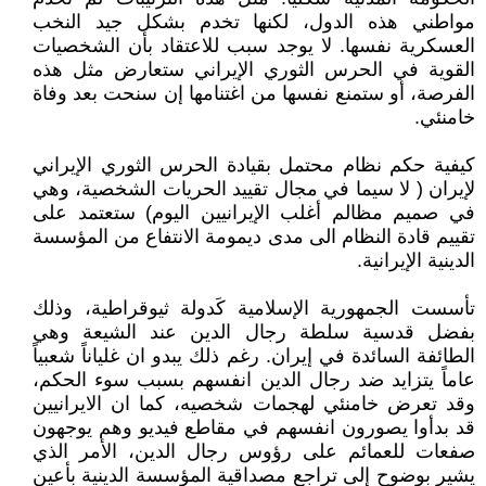
مواطني هذه الدول، لكنها تخدم بشكل جيد النخب
العسكرية نفسها. لا يوجد سبب للاعتقاد بأن الشخصيات
القوية في الحرس الثوري الإيراني ستعارض مثل هذه
الفرصة، أو ستمنع نفسها من اغتنامها إن سنحت بعد وفاة
خامنئي.
كيفية حكم نظام محتمل بقيادة الحرس الثوري الإيراني
لإيران ( لا سيما في مجال تقييد الحريات الشخصية، وهي
في صميم مظالم أغلب الإيرانيين اليوم) ستعتمد على
تقييم قادة النظام الى مدى ديمومة الانتفاع من المؤسسة
الدينية الإيرانية.
تأسست الجمهورية الإسلامية كَدولة ثيوقراطية، وذلك
بفضل قدسية سلطة رجال الدين عند الشيعة وهي
الطائفة السائدة في إيران. رغم ذلك يبدو ان غلياناً شعبياً
عاماً يتزايد ضد رجال الدين انفسهم بسبب سوء الحكم،
وقد تعرض خامنئي لهجمات شخصيه، كما ان الايرانيين
قد بدأوا يصورون انفسهم في مقاطع فيديو وهم يوجهون
صفعات للعمائم على رؤوس رجال الدين، الأمر الذي
يشير بوضوح إلى تراجع مصداقية المؤسسة الدينية بأعين