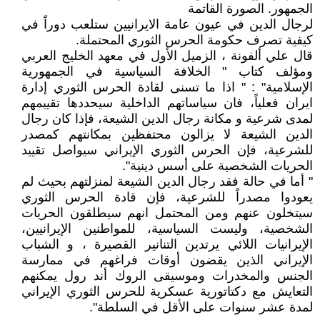
الجمهور. الصورة القاتمة
لرجال الدين في عيون عامة الايرانيين ستلعب دوراً في
كيفية تصرف حكومة الحرس الثوري المحتملة.
قال علي ألفونة ، الزميل الأول في معهد الخليج العربي
ومؤلف كتاب " الخلافة السياسية في الجمهورية
الإسلامية" : " اذا ما تسنى لقادة الحرس الثوري إدارة
ايران فعلياً، فان سياساتهم الداخلية سيحددها تقييمهم
لمدى شرعية و مكانة رجال الدين الشيعة، فإذا كان رجال
الدين الشيعة لا يزالون محتفظين بمكانتهم كمصدر
للشرعية، فإن الحرس الثوري الإيراني سيواصل تقييد
الحريات الشخصية على أسس دينية".
" أما في حالة فقد رجال الدين الشيعة لمنزلتهم بحيث لم
يعودوا مصدراً للشرعية، فإن قادة الحرس الثوري
سيتخلون عنهم ومن المحتمل انهم سيطلقون الحريات
الشخصية، وليست السياسية، للمواطنين الإيرانيين،
الإيرانيات اللائي يرتدين التنانير القصيرة ، و الشباب
الإيراني الذين يقضون أوقات فراغهم في ممارسة
الجنس والمخدرات وموسيقى الروك أند رول يمكنهم
التعايش مع دكتاتورية عسكرية للحرس الثوري الإيراني
لمدة عشر سنوات على الأقل في السلطة".