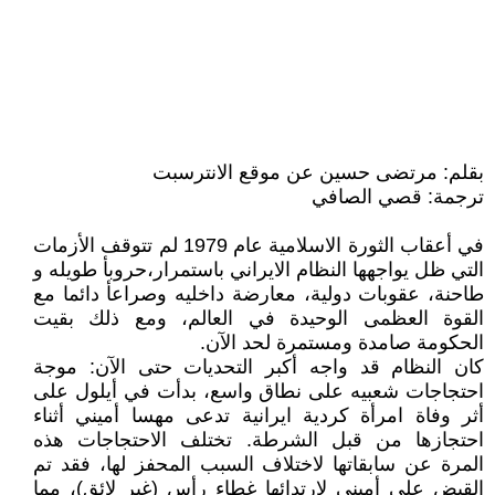
بقلم: مرتضى حسين عن موقع الانترسبت
ترجمة: قصي الصافي
في أعقاب الثورة الاسلامية عام 1979 لم تتوقف الأزمات
التي ظل يواجهها النظام الايراني باستمرار،حروبأ طويله و
طاحنة، عقوبات دولية، معارضة داخليه وصراعأ دائما مع
القوة العظمى الوحيدة في العالم، ومع ذلك بقيت
الحكومة صامدة ومستمرة لحد الآن.
كان النظام قد واجه أكبر التحديات حتى الآن: موجة
احتجاجات شعبيه على نطاق واسع، بدأت في أيلول على
أثر وفاة امرأة كردية ايرانية تدعى مهسا أميني أثناء
احتجازها من قبل الشرطة. تختلف الاحتجاجات هذه
المرة عن سابقاتها لاختلاف السبب المحفز لها، فقد تم
القبض على أميني لارتدائها غطاء رأس (غير لائق)، مما