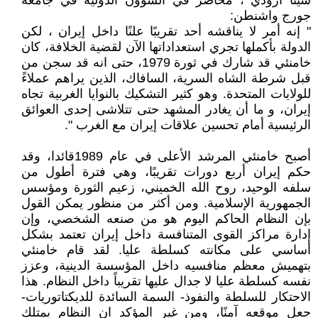
سينا أزودي ، محاضر في الشؤون الدولية في جامعة
جورج واشنطن:
" إنه أمر لا يناقشه أحد تقريبًا علنًا داخل إيران ، لكن
الدولة بأكملها تجري استعداداتها الآن لقضية الخلافة، كان
خامنئي قد شارك في ثورة 1979، حتى انه قد سجن من
قبل شرطة الشاه السرية، السافاك، الذين يراهم عملاءً
للولايات المتحدة. وهو كثير التشكيك بالنوايا الغربية تجاه
إيران، و ما أن يغادر المشهد حتى تتلاشى إحدى العوائق
الرئيسية أمام تحسين علاقات إيران مع الغرب ".
أصبح خامنئي المرشد الأعلى في عام 1989قائدا، وقد
حكم إيران أربع دورات تقريبًا، وهي فترة أطول من
سلفه الوحيد، روح الله الخميني، زعيم الثورة ومؤسس
الجمهورية الإسلامية. ومن أكثر من منظور يمكن القول
بإن النظام الحاكم اليوم هو من صنعه الشخصي، وإن
إدارة مراكز القوى المتنافسة داخل إيران تعتمد بشكل
أساسي على مكانته كسلطة عليا. لقد قام خامنئي
بتهميش معظم منافسيه داخل المؤسسة الدينية، وعزز
نفسه كسلطة عليا لا جدال عليها تقريباً داخل النظام. هذا
الاحتكار للسلطة والنفوذ- السمة السائدة للديكتاتوريات-
جعل موقعه آمنًا، ومن غير المؤكد ان النظام يمتلك