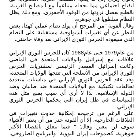
انفتاح اجتماعي مما يجعله متناعماً مع المصالح الغربية،
بالطبع بفضل ثروتها من الوقود الأحفوري، ومع ذلك يظل
النظام سلطويا في جوهره.
وقال ألفونة "من المرجح أن يولد نظام عملي كهذا، بغض
النظر عن أي تغييرات أيديولوجية مستقبلية على النظام
الذي سيقوده الحرس الثوري الإيراني بعد وفاة خامنئي.
من عام1979 حتى عام1988 كان للحرس الثوري الإيراني
علاقات مع إسرائيل والولايات المتحدة في الماضي
وكانت إسرائيل المصدر الرئيسي لمشتريات الحرس
الثوري الإيراني من الأسلحة التي تنتجها الولايات المتحدة،
وقد عقد الحرس الثوري الإيراني في مناسبات متعددة
تحالفات تكتيكية مع الولايات المتحدة ضد طالبان وضد
الدولة الإسلامية. لذا لا أرى أي سبب يمنع مثل هذه
السياسات في ظل إيران التي يحكمها الحرس الثوري
الإيراني.
على الرغم من ترجيحه إمكانية حدوث تغييرات في
العلاقات الخارجية، إلا أن ألفونه حذر من أن بعض الأشياء
سوف لن تتغير. وقال: " فيما يتعلق بالقضايا الأكثر
جوهرية، كطموحات إيران النووية، والبرنامج الصاروخي،