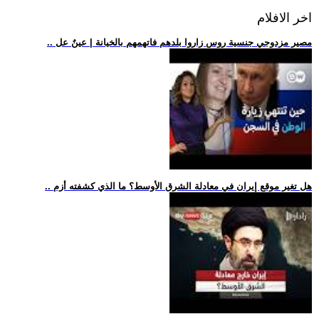
اخر الافلام
.. مصير مزدوجي جنسية روس زاروا بلدهم فاتهمهم بالخيانة | عينٌ عل
.. هل تغير موقع إيران في معادلة الشرق الأوسط؟ ما الذي كشفته أزم