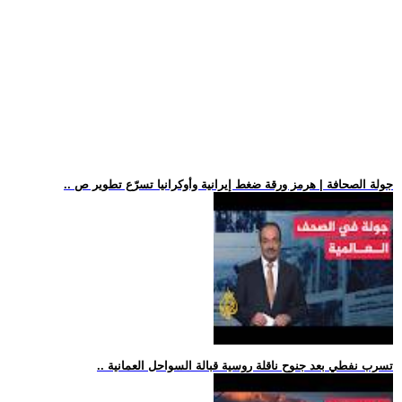
.. جولة الصحافة | هرمز ورقة ضغط إيرانية وأوكرانيا تسرّع تطوير ص
.. تسرب نفطي بعد جنوح ناقلة روسية قبالة السواحل العمانية