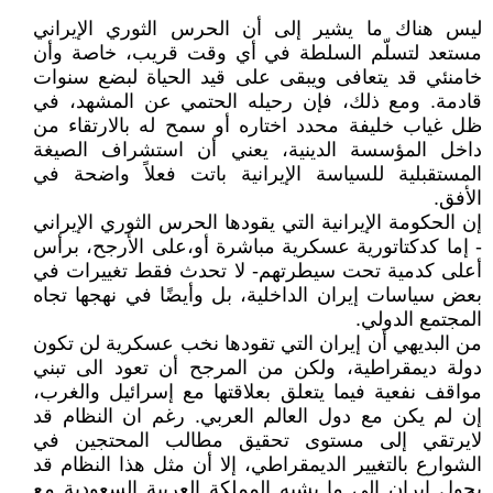
ليس هناك ما يشير إلى أن الحرس الثوري الإيراني
مستعد لتسلّم السلطة في أي وقت قريب، خاصة وأن
خامنئي قد يتعافى ويبقى على قيد الحياة لبضع سنوات
قادمة. ومع ذلك، فإن رحيله الحتمي عن المشهد، في
ظل غياب خليفة محدد اختاره أو سمح له بالارتقاء من
داخل المؤسسة الدينية، يعني أن استشراف الصيغة
المستقبلية للسياسة الإيرانية باتت فعلاً واضحة في
الأفق.
إن الحكومة الإيرانية التي يقودها الحرس الثوري الإيراني
- إما كدكتاتورية عسكرية مباشرة أو،على الأرجح، برأس
أعلى كدمية تحت سيطرتهم- لا تحدث فقط تغييرات في
بعض سياسات إيران الداخلية، بل وأيضًا في نهجها تجاه
المجتمع الدولي.
من البديهي أن إيران التي تقودها نخب عسكرية لن تكون
دولة ديمقراطية، ولكن من المرجح أن تعود الى تبني
مواقف نفعية فيما يتعلق بعلاقتها مع إسرائيل والغرب،
إن لم يكن مع دول العالم العربي. رغم ان النظام قد
لايرتقي إلى مستوى تحقيق مطالب المحتجين في
الشوارع بالتغيير الديمقراطي، إلا أن مثل هذا النظام قد
يحول إيران إلى ما يشبه المملكة العربية السعودية مع