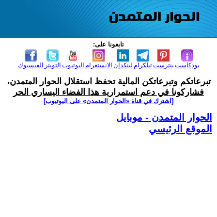
تابعونا على:
بودكاست
بنترست
تيلكرام
لينكدإن
الانستغرام
اليوتيوب
التويتر
الفيسبوك
تبرعاتكم وتبرعاتكن المالية تحفظ استقلال الحوار المتمدن،
فشاركونا في دعم استمرارية هذا الفضاء اليساري الحر
[اشترك في قناة ‫«الحوار المتمدن» على اليوتيوب]
الحوار المتمدن - موبايل
الموقع الرئيسي