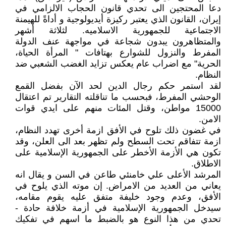
دعا المحتجين الى تحدي قانون الحجاب الالزامي في
إيران، القانون الذي يعتبر ركيزة أيديولوجية و أداةً للهيمنة
الاجتماعية للجمهورية الاسلاميه. لثلاثة أشهر
والمتظاهرون يبدون شجاعة في مواجهة عنف الدولة
المفرط والنزول للشوارع بهتافات " المرأة الحياة،
الحرية" مع اضراب عام يعكس تزايد الغضب الشعبي ضد
النظام.
لقد استمر حكم رجال الدين لحد الآن بفضل القمع
الوحشي المفرط، فبحسب ما تناقلته التقارير تم اعتقال
15000 مواطن، وقتل المئات منهم على ايدي قوات
الامن.
في غضون ذلك تلوح في الأفق ازمة أخرى تهدد النظام،
ازمة تتفاقم تحت السطح ولم تظهر بعد الى العلن، وقد
تكون هي الأزمة الأخطر على الجمهورية الإسلامية على
الاطلاق.
المرشد الأعلى علي خامنئي طاعن في السن و يقال انه
يعاني من العديد من الامراض. إن موته الذي يلوح في
الأفق، وعدم وجود خليفة متفق عليه يقوم مقامه،
سيدخل الجمهورية الإسلامية في أزمة خلافة حادة -
تحدي من هذا النوع هو بالضبط ما اسهم في تفكيك