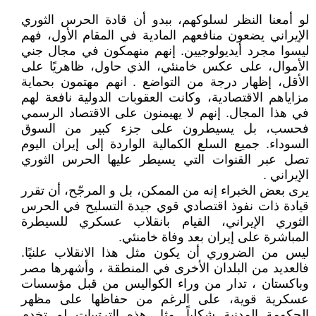
لو أمعنا النظر لسلوكهم، ببدو أن قادة الحرس الثوري
الإيراني يضعون منافعهم المادية في المقام الأول، فهم
ليسوا مجرد أيديولوجيين. إنهم منهمكون في مجال جني
الأموال، على عكس خامنئي، الذي حاول، ظاهريًا على
الأقل، إظهار درجة من التواضع . انهم مهتمون بحماية
مزاياهم الاقتصادية، وكانت العقوبات الدولية نافعة لهم
في هذا المجال. إنهم لا يهيمنون على الاقتصاد الرسمي
فحسب، بل يسيطرون على جزء كبير من السوق
السوداء. جميع السلع الكمالية الواردة إلى إيران اليوم
تصل عبر القنوات التي يسيطر عليها الحرس الثوري
الإيراني .
يرى بعض الخبراء إنه من الممكن، بل و المرجّح، أن تقرر
قيادة ذات نفوذ اقتصادي قوي جيدة التسليح في الحرس
الثوري الإيراني، القيام بانقلاب عسكري للسيطرة
المباشرة على إيران بعد وفاة خامنئي.
ليس من الضروري أن يكون مثل هذا الانقلاب علنيًا.
فالعديد من البلدان الأخرى في المنطقة ، وأشهرها مصر
وباكستان ، تدار من وراء الكواليس من قبل مؤسسات
عسكرية قوية، على الرغم من حفاظها على مظهر
الحكومة المدنية شكلياً. مثل هذه الترتيبات لم تخدم