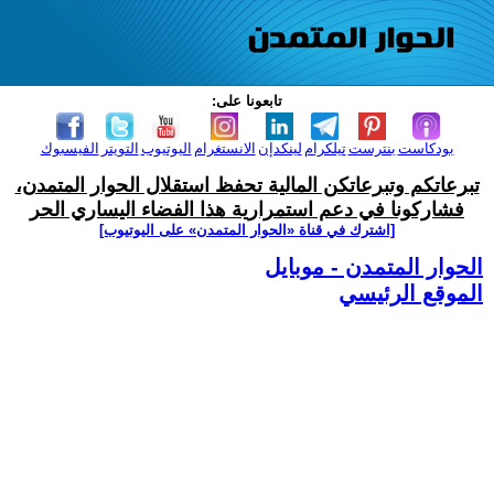
تابعونا على:
بودكاست
بنترست
تيلكرام
لينكدإن
الانستغرام
اليوتيوب
التويتر
الفيسبوك
تبرعاتكم وتبرعاتكن المالية تحفظ استقلال الحوار المتمدن،
فشاركونا في دعم استمرارية هذا الفضاء اليساري الحر
[اشترك في قناة ‫«الحوار المتمدن» على اليوتيوب]
الحوار المتمدن - موبايل
الموقع الرئيسي