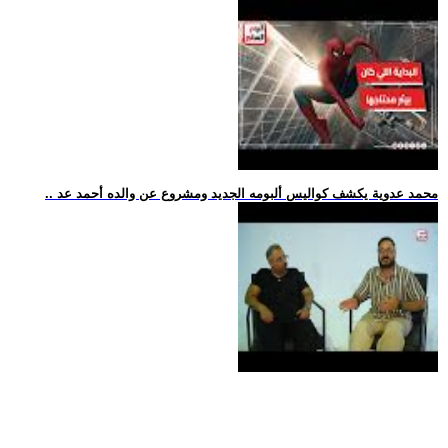
.. محمد عدوية يكشف كواليس ألبومه الجديد ومشروع عن والده أحمد عد