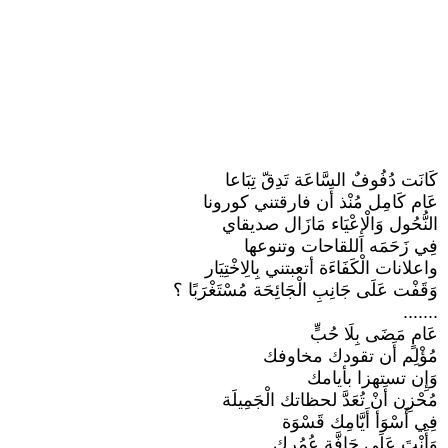
كَانَت دُفُوفٌ السَّاعَة تَدِقّ تِبَاعا
عَام كَامِل مُنْذ أَن فارقتني كورونا
النُّحُول وَالْإِعْيَاء مَازَال صديقاي
فِي زَحَمَه اللقاحات وتنوعها
واعلانات الْكَفَاءَة أتعبتني بِالِاخْتِيَار
وَقَفْت عَلَى جَانِبِ الْجَائِحَة مُسْتَغْرَبًا ؟
.......
عَامٍ مَضَى بِلَا حُبٍّ
مُؤْلِم أَن تقودك مخاوفك
وَإِن تستهزا بأيامك
مُحْزِن أَنْ تُعَدَّ لحظاتك الْجَمِيلَة
فِي أَسْوَأ أَيَّامِك قَسْوَة
وَأَنْتَ عَلَى حَافَّةِ عُمُرِك