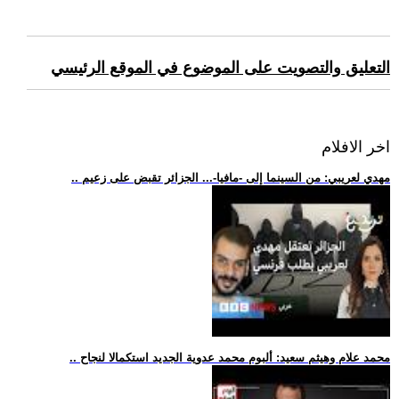
التعليق والتصويت على الموضوع في الموقع الرئيسي
اخر الافلام
.. مهدي لعريبي: من السينما إلى -مافيا-... الجزائر تقبض على زعيم
.. محمد علام وهيثم سعيد: ألبوم محمد عدوية الجديد استكمالا لنجاح