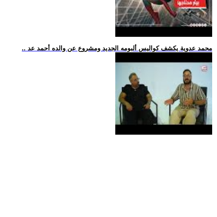
.. محمد عدوية يكشف كواليس ألبومه الجديد ومشروع عن والده أحمد عد