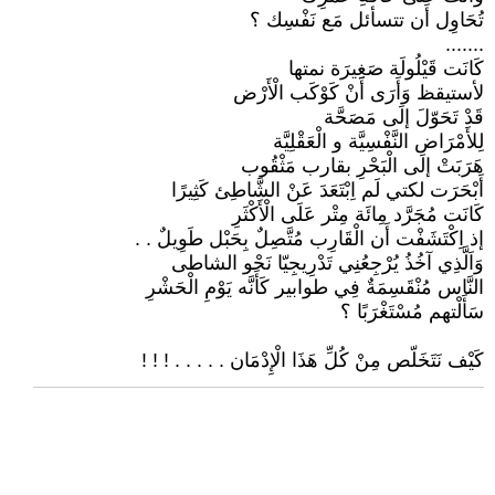
تُحَاوِل أَن تتسأئل مَع نَفْسِك ؟
.......
كَانَت قَيْلُولَة صَغِيرَة نمتها
لأستيقظ وَأَرَى أَنْ كَوْكَب الْأَرْض
قَدْ تَحَوّلَ إلَى مَصَحَّة
لِلأَمْرَاض النَّفْسِيَّة و الْعَقْلِيَّة
هَرَبَتْ إلَى الْبَحْرِ بقارب مَثْقُوب
أَبْحَرَت لكتي لَم اِبْتَعَدَ عَنْ الشَّاطِئ كَثِيرًا
كَانَت مُجَرَّد مِائَة مِتْر عَلَى الْأَكْثَرِ
إذ اِكْتَشَفْت أَن الْقَارِب مُتَّصِلٌ بِحَبْل طَوِيلٌ . .
وَاَلَّذِي آخُذُ يُرْجِعُنِي تَدْرِيجِيّا نَحْو الشاطى
النَّاس مُنْقَسِمَةٌ فِي طوابير كَأَنَّه يَوْمِ الْحَشْرِ
سَأَلْتهم مُسْتَغْرَبًا ؟
كَيْف نَتَخَلّص مِنْ كُلِّ هَذَا الْإِدْمَان . . . . . ! ! !