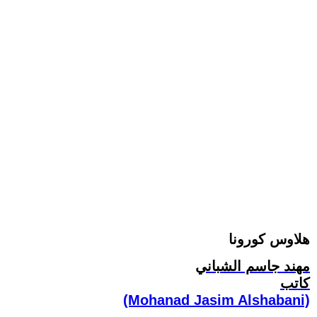
هلاوس كورونا
مهند جاسم الشباني
كاتب
(Mohanad Jasim Alshabani)