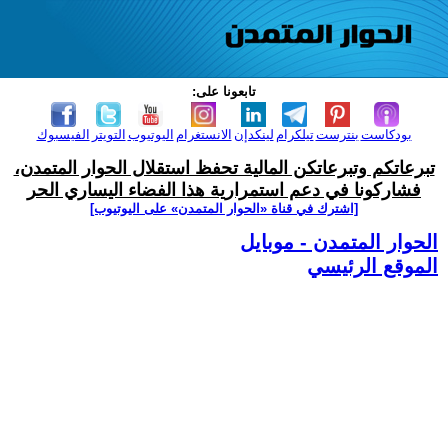
تابعونا على:
بودكاست
بنترست
تيلكرام
لينكدإن
الانستغرام
اليوتيوب
التويتر
الفيسبوك
تبرعاتكم وتبرعاتكن المالية تحفظ استقلال الحوار المتمدن،
فشاركونا في دعم استمرارية هذا الفضاء اليساري الحر
[اشترك في قناة ‫«الحوار المتمدن» على اليوتيوب]
الحوار المتمدن - موبايل
الموقع الرئيسي