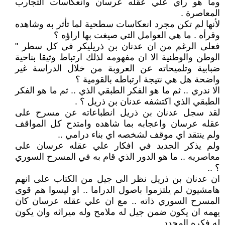
وما هو رأي علي عقله عرسان وانعكاسات التجارب
المعاصرة .
لأنها لم تكن مجرد انعكاسات سطحية لما تأثر به وشاهده
وقرأه . ما هي العوامل التي صيغت بها اراؤه ؟
فعلى الرغم من ان عدنان بن ذريليكر في كل سطر "
الوطن والوطنية الا ان مفهومه لذلك ارتباط وثيقا بناحية
ضبابية وتلميحاته عن العروبة من خلال الدراسة غير
واضحة هل هي نتيجة ارتباطه بالقومية ؟
الا ندري .. ثم ما هو الفكر الطبقي الذي .. ثم ما هو الفكر
الطبقي الذي اكتشفه عدنان بن ذريل ؟ .
لقد سجل عدنان بن ذريل انطباعاته عن مسرح على
عقله عرسان واعجابه بما شاهده وامتدح كل المواقف
ولم ينتقد اي موقف لشخصه اي بناء درامي ..
ولم يذكر الجديد في افكار علي عقله عرسان على
معاصريه .. ما هو الدور الذي قام به في المسرح السوري
؟ ..
ان عدنان بن ذريل نظر الى جيل من الكتاب على انهم
هامشيون لم يلتزموا باصول الدراما .. او ليسوا هم قوى
المسرح السوري ذاته .. مع ان علي عقله عرسان كان
يهمه ان يكون ضمن جيل له ملامح وله ميراثه وان يكون
له فكره المجدد .