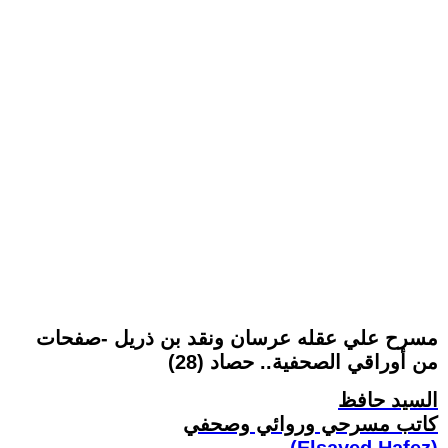
مسرح علي عقله عرسان ونقد بن ذريل -صفحات
من أوراقي الصحفية.. حصاد (28)
السيد حافظ
كاتب مسرحي وروائي وصحفي
(Elsayed Hafez)