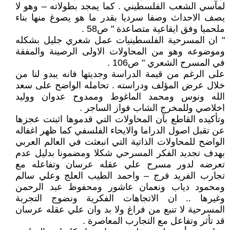
لمآسي الشعب الفلسطيني . كما يمجد بطولاته – وهو لا
يصف الاحداث وصفا سرديا بقدر ما هو يصوغ منها بناء
ملحميا وفق ايقاعية متصاعدة " ص58 .
" ان المسرحية الفلسطينيات عمل شعري جليل بشكله
وموضوعه وهو من المحاولات الاولى الرصينة والمفقة
في المسرح الشعري " ص106 .
على الرغم من قيمة الدراسة وجديتها فانه يبدو لنا من
خلال عرض المؤلف ودراسته . تحامله الواضح على سعد
الله ونوس ومحمد الماغوط وممدوح عدوان ووليد
اخلاصي وللمخرج الشاب فواز الساجر .
وتأكيده القاطع بآن المحاولات التي قدموها اثبتت عجزها
عن تقبل اصول الدراما والايحاء الفلسفي كما ظهر اغفاله
الواضح للمحاولات الذاتية التي انبعثت في العالم العربي
بهدف تجديد الفكر المسرحي شكلا ومضمونا بدليل عدم
تعرضه لدور مسرح علي عقله عرسان وتفاعله مع
تجارب الفريد فرج – واحمد الطيب العلج وعلي سالم
ومحمود دياب ونعمان عاشور ومحفوظ عبد الرحمن
وغيرها .. ان الاتجاهات الفكرية ونضوج التجربة
المسرحية لا تنبع من فراغ ولا بد وان علي عقله عرسان
قد تأثر وتفاعل مع التجارب المعاصرة .