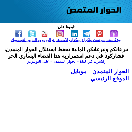
تابعونا على:
بودكاست
بنترست
تيلكرام
لينكدإن
الانستغرام
اليوتيوب
التويتر
الفيسبوك
تبرعاتكم وتبرعاتكن المالية تحفظ استقلال الحوار المتمدن،
فشاركونا في دعم استمرارية هذا الفضاء اليساري الحر
[اشترك في قناة ‫«الحوار المتمدن» على اليوتيوب]
الحوار المتمدن - موبايل
الموقع الرئيسي