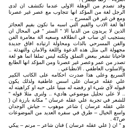
وقد تصدم من الوهلة الاولى عندما تكتشف ان لدى
الرجل لغة من المؤكد انها تتجاوب مع عصر غير عصرنا
ومع فن غير فن المسرح ..
اها لغة الادب والقيم التي اسبه ما تكون بفيم العجائز
الذين لا يريدون من الدنيا الا " الستر " في المحال ان
يستجيب اي ساب في انطلاقه وسعيه الة مغامرة الفن
والفن المسرحي بالذات ومحاولة ارتياده افاق جديدة
مجهولة الى مثل هذه الدعوة واللغة والامان والتهدئة ..
فاحيانا تشعر ببعض التملق ولكنه ليس تملقا انما هو لغة
تصدر من عمر وعصر غير عصرنا ومن المؤكد انها الطابع
والاسلوب العاطفي . الانطباعي .
السريع وعلى هذا صدرت احكامه على الكاتب الكبير
علي عقله عرسان على اسس عاطفية ولذلك يكون
قبوله لأي شيء او رفضه له مبنيا على حبه او كراهيته له
.. لا على تحليل موضوعي هاديء .. ولنرى مثلا قوله "
للشعر في تجربة علي عقله عرسان " مكانة بارزة ان (
علي عقله عرسان ) شاعر موهوب – جياش الوجدان
واسع الخيال – طرق في سفره العديد من الموضوعات
ص47 .
و " ان ( علي عقله عرسان ) فنان شاعر – مرنم – يبكي