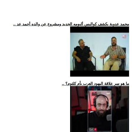
.. محمد عدوية يكشف كواليس ألبومه الجديد ومشروع عن والده أحمد عد
.. ما هو سر علاقة اليهود العرب بأم كلثوم؟