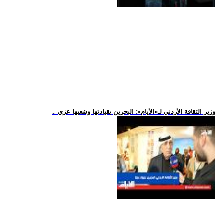
.. وزير الثقافة الأردني لـ«الأيام»: البحرين بقيادتها وشعبها عزي