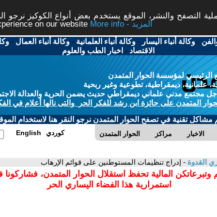
ة التصفح والنشر، الموقع يستخدم بعض أنواع الكوكيز نرجو النق
More info - المزيد
experience on our website
الفن
-
وكالة أنباء اليسار
-
وكالة أنباء العلمانية
-
وكالة أنباء العمال
-
وكا
الاقتصاد
-
اخبار الطب والعلوم
 الرئيسي لمؤسسة الحوار المتمدن
، علمانية، ديمقراطية، تطوعية وغير ربحية
ل مجتمع مدني علماني ديمقراطي حديث يضمن الحرية والعدالة الاجتم
حوار المتمدن على جائزة ابن رشد للفكر الحر والتى نالها أعلام في الفك
م مشاكل تقنية في تصفح الحوار المتمدن نرجو النقر هنا لاستخدام الموقع
كوردي
English
الاخبار
مراكز
الحوار المتمدن
ي القدوة
- إدراج تنظيمات المستوطنين على قوائم الإرهاب
 وتبرعاتكن المالية تحفظ استقلال الحوار المتمدن، فشاركونا 
استمرارية هذا الفضاء اليساري الحر