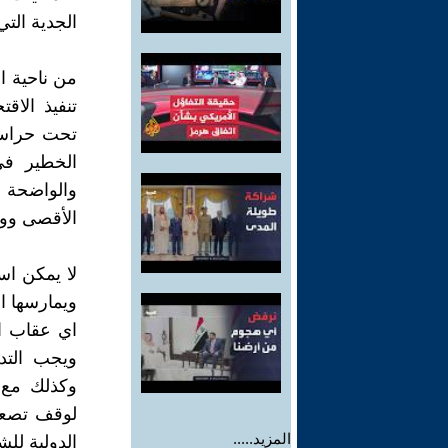
الجدية التي
من ناحية ا
تنفيذ الا
تحت حراسة
الخطير في
والواضحة 
الأقصى ووقف
لا يمكن اس
ويمارسها ا
اي عقاب او
ويجب التد
وكذلك مع 
لوقف تصعي
المزيد.....
الدولية لل