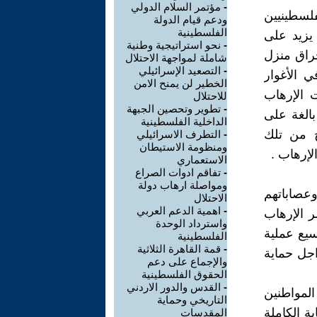
-
مؤتمر السلام الدولي
لسطينيين
ودعم قيام الدولة
الفلسطينية
 يزيد على
-
نحو استراتيجية وطنية
حراق منزل
شاملة لمواجهة الاحتلال
-
التصعيد الإسرائيلي
 الأغوار
الخطير لن يمنح الامن
 الإرهاب
للاحتلال
-
تطوير وتحصين الجبهة
الغة على
الداخلية الفلسطينية
ح من تلك
-
التطرف الاسرائيلي
ومنظومة الاستيطان
إرهاب .
الاستعماري
-
تفاقم ادوات الصراع
ومواصلة ارهاب دولة
وعصاباتهم
الاحتلال
-
اهمية الدعم العربي
ر الإرهاب
واسترداد الوحدة
سيع عملية
الفلسطينية
-
قمة القاهرة الثلاثية
جل حماية
والإجماع على دعم
الحقوق الفلسطينية
-
القدس والدور الاردني
لمواطنين
التاريخي وحماية
ة الكاملة
المقدسات