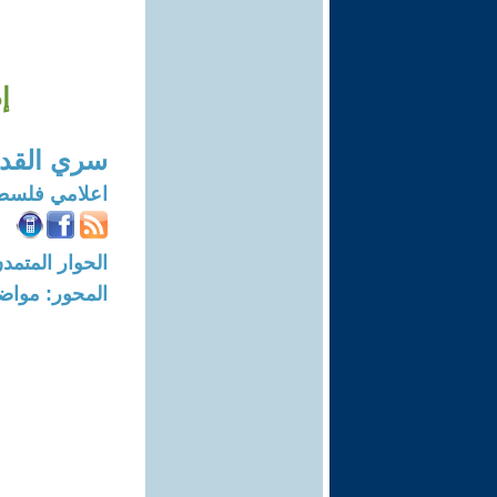
إ
سري القد
اعلامي فلسط
الحوار المتمدن-العدد: 7509 - 3
المحور: مواض