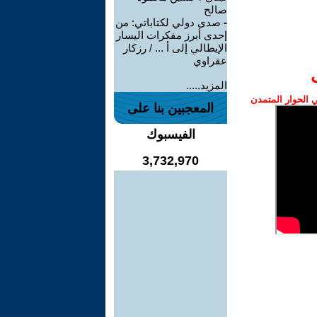
صالح
-
صدى دولي لكتاباتي: من
إحدى أبرز مفكرات اليسار
الإيطالي إلى أ ... / رزكار
عقراوي
المزيد.....
الحوار المتمدن
المعجبين بنا على
الفيسبوك
3,732,970