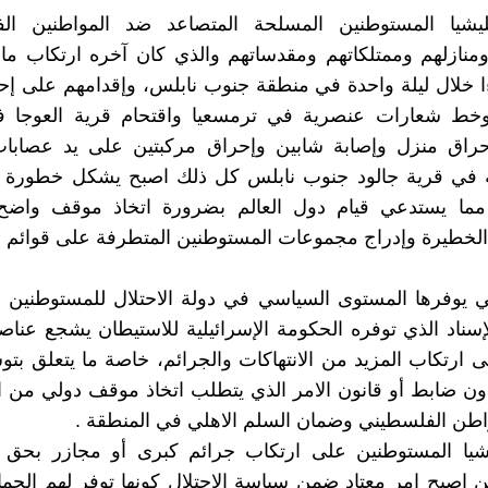
يشيا المستوطنين المسلحة المتصاعد ضد المواطنين الف
منازلهم وممتلكاتهم ومقدساتهم والذي كان آخره ارتكاب ما
داءًا خلال ليلة واحدة في منطقة جنوب نابلس، وإقدامهم على إ
خط شعارات عنصرية في ترمسعيا واقتحام قرية العوجا في
حراق منزل وإصابة شابين وإحراق مركبتين على يد عصابات
ية في قرية جالود جنوب نابلس كل ذلك اصبح يشكل خطورة ب
مما يستدعي قيام دول العالم بضرورة اتخاذ موقف واض
الخطيرة وإدراج مجموعات المستوطنين المتطرفة على قوائم ال
تي يوفرها المستوى السياسي في دولة الاحتلال للمستوطنين 
إسناد الذي توفره الحكومة الإسرائيلية للاستيطان يشجع عناص
ى ارتكاب المزيد من الانتهاكات والجرائم، خاصة ما يتعلق بتو
ن ضابط أو قانون الامر الذي يتطلب اتخاذ موقف دولي من ا
طن الفلسطيني وضمان السلم الاهلي في المنطقة .
يشيا المستوطنين على ارتكاب جرائم كبرى أو مجازر بحق ا
ن اصبح امر معتاد ضمن سياسة الاحتلال كونها توفر لهم الحماي