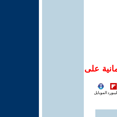
انية على
يبورد
الموبايل