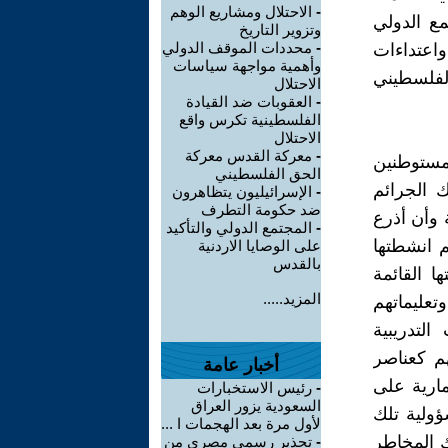
-
الاحتلال ومشاريع الوهم
ع الدولي
وتزوير التاريخ
-
محددات الموقف الدولي
اعتداءات
وأهمية مواجهة سياسات
لفلسطيني
الاحتلال
-
العقوبات ضد القيادة
الفلسطينية تكرس واقع
الاحتلال
-
معركة القدس معركة
مستوطنين
الحق الفلسطيني
 الجرائم
-
الإسرائيليون يتظاهرون
ضد حكومة التطرف
 وأن أذرع
-
المجتمع الدولي والتأكيد
 انشطتها
على الوصايا الاردنية
بالقدس
ا القائمة
المزيد.....
تعليماتهم
لتدريبية
م كعناصر
أخبار عامة
مارية على
-
رئيس الاستخبارات
السعودية يزور العراق
ولية تلك
لأول مرة بعد الهجمات ا ...
ك المخاطر
-
تحذير رسمي مصري من