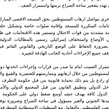
 تهدد بتفجير ساحة الصراع برمتها واستمرار العنف .
خرى يتواصل ارهاب المستوطنين بحق المسجد الاقصى المبارك
قتحامات المتكررة للمسجد وإقامة صلوات خاصة وتشكيل ح
 مشددة من قوات الاحتلال وتستمر هذه الاقتحامات في ظل
 الأوضاع واستخفاف إسرائيلي رسمي بالمطالبات الدولية
بضرورة الحفاظ على الوضع التاريخي والقانوني القائم ف
 جميع الإجراءات أحادية الجانب الهادفة لتغييره .
تمرار الصمت امام ما صدر من قرارات وإجراءات اتخذتها دولة
لمستوطنين من خلال ارهابهم وممارستهم للعنصرية والقمع وال
 رادع بل يتم ذلك بحماية قانونية من قبل حكومة التطرف ال
خل الدولي وتطبيق القانون من قبل المجتمع الدولي والأمم
الدول كافة بهدف حشد أوسع ضغط دولي على الحكومة الإ
دها الجنوني والغير مسؤول في ساحة الصراع وضرورة توفير
شعب الفلسطيني والتعامل مع المنظمات الاستيطانية المتطرفة