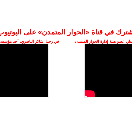
شترك في قناة «الحوار المتمدن» على اليوتيوب
ز، عضو هيئة إدارة الحوار المتمدن
في رحيل شاكر الناصري، أحد مؤسسي 