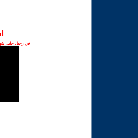
ا‫
في رحيل جليل شهبا