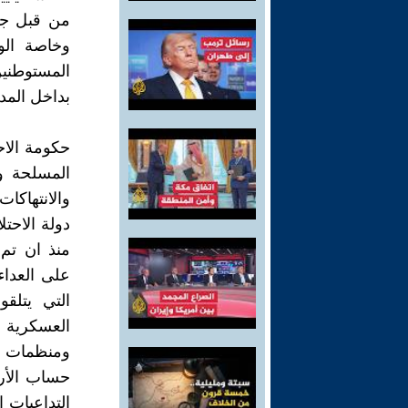
من قبل جي
وخاصة الول
المستوطني
بداخل المد
حكومة الا
المسلحة و
والانتهاكا
دولة الاحت
منذ ان تم إ
على العداء
التي يتلق
العسكرية 
ومنظمات فو
حساب الأر
التداعيات 