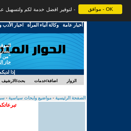
موافق - OK
لتوفير افضل خدمة لكم ولتسهيل عملي
أخبار عامة
-
وكالة أنباء المرأة
-
اخبار الأدب و
الموقع
يسارية
"من أج
حاز ال
إذا لديك
الزوار
اضافة/خدمات
بحث/الارشيف
الصفحة الرئيسية
-
مواضيع وابحاث سياسية
-
سر
تبرعاتكم