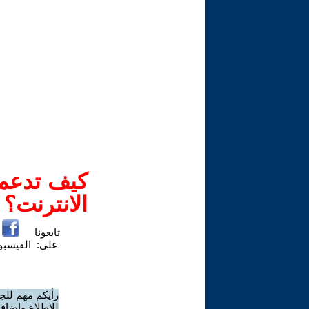
كيف تدعم-
الانترنت؟
تابعونا
على:
الفيسب
رأيكم مهم للج
للاطلاع وإضافة