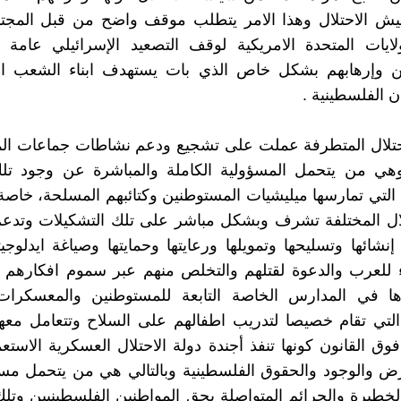
ش الاحتلال وهذا الامر يتطلب موقف واضح من قبل المجتم
ايات المتحدة الامريكية لوقف التصعيد الإسرائيلي عامة و
ن وإرهابهم بشكل خاص الذي بات يستهدف ابناء الشعب ا
ن الفلسطينية .
حتلال المتطرفة عملت على تشجيع ودعم نشاطات جماعات ال
هي من يتحمل المسؤولية الكاملة والمباشرة عن وجود تلك
ت التي تمارسها ميليشيات المستوطنين وكتائبهم المسلحة، خاصة
لال المختلفة تشرف وبشكل مباشر على تلك التشكيلات وتدعم
نشائها وتسليحها وتمويلها ورعايتها وحمايتها وصياغة ايدلوجيته
 للعرب والدعوة لقتلهم والتخلص منهم عبر سموم افكارهم و
وها في المدارس الخاصة التابعة للمستوطنين والمعسكرات ا
التي تقام خصيصا لتدريب اطفالهم على السلاح وتتعامل معه
ق القانون كونها تنفذ أجندة دولة الاحتلال العسكرية الاستع
ض والوجود والحقوق الفلسطينية وبالتالي هي من يتحمل مسؤ
الخطيرة والجرائم المتواصلة بحق المواطنين الفلسطينيين وتل