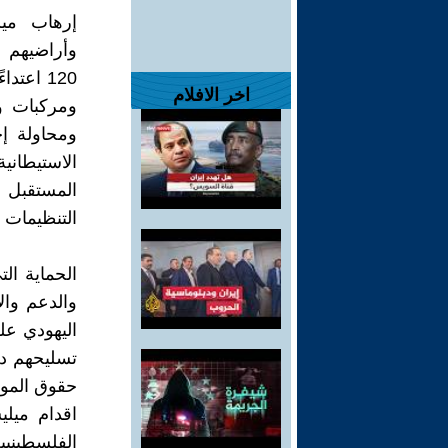
إرهاب ميل
وأراضيهم و
120 اعت
اخر الافلام
ومركبات و
ومحاولة إ
الاستيطان
المستقبل 
التنظيمات 
الحماية ال
والدعم وال
اليهودي عل
تسليحهم دو
حقوق الموا
اقدام ميل
الفلسطينيي