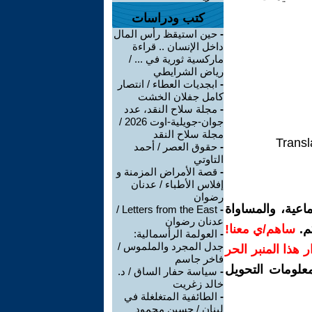
كتب ودراسات
-
حين استيقظ رأس المال
داخل الإنسان .. قراءة
ماركسية ثورية في ... /
رياض الشرايطي
-
ابجديات العطاء / انتصار
كامل جفلان الخشت
-
مجلة سلاح النقد، عدد
جوان-جويلية-اوت 2026 /
مجلة سلاح النقد
Transl
-
حقوق العصر / أحمد
التاوتي
-
قصة الأمراض المزمنة و
إفلاس الأطباء / عدنان
رضوان
اعية، والمساواة
Letters from the East /
-
عدنان رضوان
م.
ساهم/ي معنا!
-
العولمة الرأسمالية:
جدل المجرد والملموس /
رار هذا المنبر الحر
فاخر جاسم
معلومات التحويل
-
سياسة حفار الساق / د.
خالد زغريت
-
الطائفية المتغلغلة في
لبنان / حسين محمود