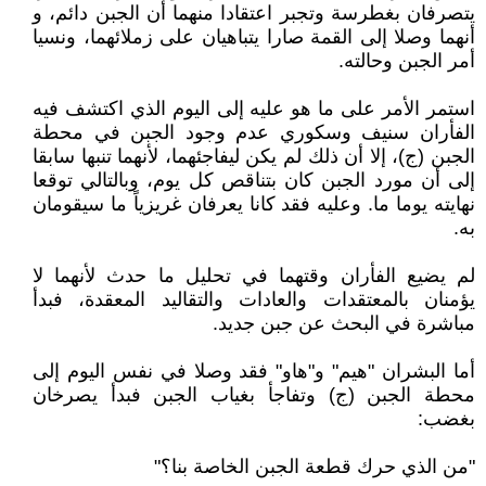
يتصرفان بغطرسة وتجبر اعتقادا منهما أن الجبن دائم، و
أنهما وصلا إلى القمة صارا يتباهيان على زملائهما، ونسيا
أمر الجبن وحالته.
استمر الأمر على ما هو عليه إلى اليوم الذي اكتشف فيه
الفأران سنيف وسكوري عدم وجود الجبن في محطة
الجبن (ج)، إلا أن ذلك لم يكن ليفاجئهما، لأنهما تنبها سابقا
إلى أن مورد الجبن كان بتناقص كل يوم، وبالتالي توقعا
نهايته يوما ما. وعليه فقد كانا يعرفان غريزياً ما سيقومان
به.
لم يضيع الفأران وقتهما في تحليل ما حدث لأنهما لا
يؤمنان بالمعتقدات والعادات والتقاليد المعقدة، فبدأ
مباشرة في البحث عن جبن جديد.
أما البشران "هيم" و"هاو" فقد وصلا في نفس اليوم إلى
محطة الجبن (ج) وتفاجأ بغياب الجبن فبدأ يصرخان
بغضب:
"من الذي حرك قطعة الجبن الخاصة بنا؟"