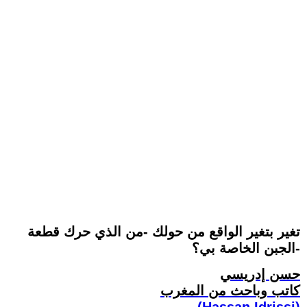
تغير بتغير الواقع من حولك -من الذي حرك قطعة
الجبن الخاصة بي؟-
حسن إدريسي
كاتب وباحث من المغرب
(Hassan Idrissi)