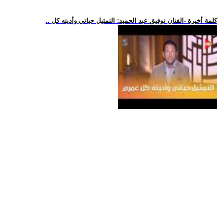
.. كلمة أخيرة -الفنان توفيق عبد الحميد: التمثيل حياتي وأديته كل