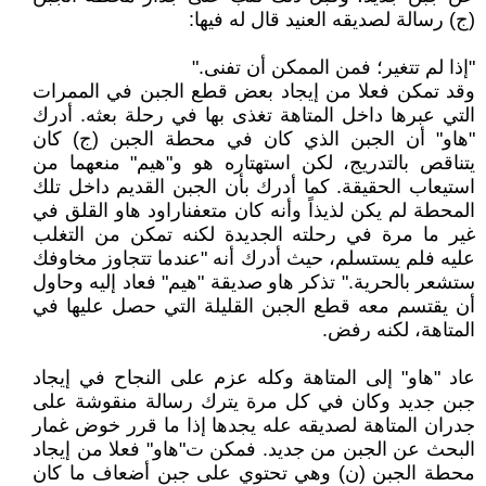
(ج) رسالة لصديقه العنيد قال له فيها:
"إذا لم تتغير؛ فمن الممكن أن تفنى."
وقد تمكن فعلا من إيجاد بعض قطع الجبن في الممرات
التي عبرها داخل المتاهة تغذى بها في رحلة بعثه. أدرك
"هاو" أن الجبن الذي كان في محطة الجبن (ج) كان
يتناقص بالتدريج، لكن استهتاره هو و"هيم" منعهما من
استيعاب الحقيقة. كما أدرك بأن الجبن القديم داخل تلك
المحطة لم يكن لذيذاً وأنه كان متعفناراود هاو القلق في
غير ما مرة في رحلته الجديدة لكنه تمكن من التغلب
عليه فلم يستسلم، حيث أدرك أنه "عندما تتجاوز مخاوفك
ستشعر بالحرية." تذكر هاو صديقة "هيم" فعاد إليه وحاول
أن يقتسم معه قطع الجبن القليلة التي حصل عليها في
المتاهة، لكنه رفض.
عاد "هاو" إلى المتاهة وكله عزم على النجاح في إيجاد
جبن جديد وكان في كل مرة يترك رسالة منقوشة على
جدران المتاهة لصديقه عله يجدها إذا ما قرر خوض غمار
البحث عن الجبن من جديد. فمكن ت"هاو" فعلا من إيجاد
محطة الجبن (ن) وهي تحتوي على جبن أضعاف ما كان