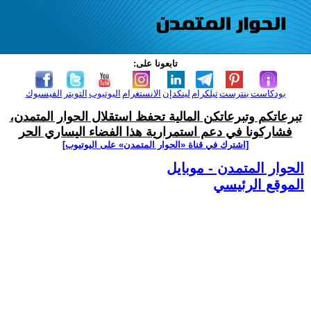
تابعونا على:
بودكاست
بنترست
تيلكرام
لينكدإن
الانستغرام
اليوتيوب
التويتر
الفيسبوك
تبرعاتكم وتبرعاتكن المالية تحفظ استقلال الحوار المتمدن،
فشاركونا في دعم استمرارية هذا الفضاء اليساري الحر
[اشترك في قناة ‫«الحوار المتمدن» على اليوتيوب]
الحوار المتمدن - موبايل
الموقع الرئيسي