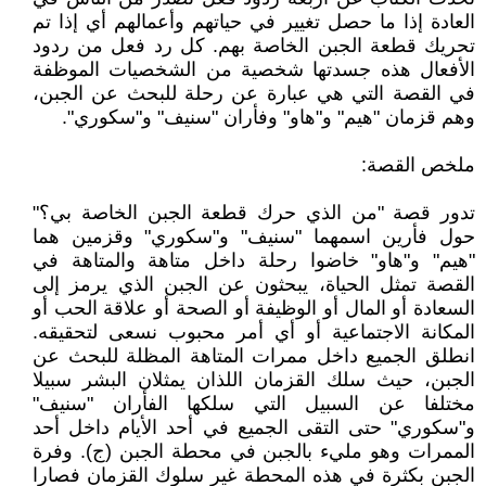
العادة إذا ما حصل تغيير في حياتهم وأعمالهم أي إذا تم
تحريك قطعة الجبن الخاصة بهم. كل رد فعل من ردود
الأفعال هذه جسدتها شخصية من الشخصيات الموظفة
في القصة التي هي عبارة عن رحلة للبحث عن الجبن،
وهم قزمان "هيم" و"هاو" وفأران "سنيف" و"سكوري".
ملخص القصة:
تدور قصة "من الذي حرك قطعة الجبن الخاصة بي؟"
حول فأرين اسمهما "سنيف" و"سكوري" وقزمين هما
"هيم" و"هاو" خاضوا رحلة داخل متاهة والمتاهة في
القصة تمثل الحياة، يبحثون عن الجبن الذي يرمز إلى
السعادة أو المال أو الوظيفة أو الصحة أو علاقة الحب أو
المكانة الاجتماعية أو أي أمر محبوب نسعى لتحقيقه.
انطلق الجميع داخل ممرات المتاهة المظلة للبحث عن
الجبن، حيث سلك القزمان اللذان يمثلان البشر سبيلا
مختلفا عن السبيل التي سلكها الفأران "سنيف"
و"سكوري" حتى التقى الجميع في أحد الأيام داخل أحد
الممرات وهو مليء بالجبن في محطة الجبن (ج). وفرة
الجبن بكثرة في هذه المحطة غير سلوك القزمان فصارا