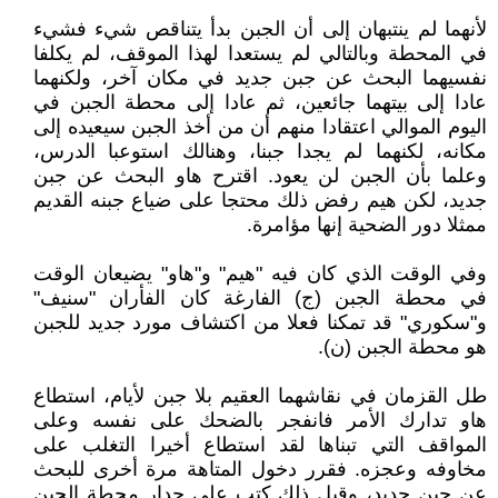
لأنهما لم ينتبهان إلى أن الجبن بدأ يتناقص شيء فشيء
في المحطة وبالتالي لم يستعدا لهذا الموقف، لم يكلفا
نفسيهما البحث عن جبن جديد في مكان آخر، ولكنهما
عادا إلى بيتهما جائعين، ثم عادا إلى محطة الجبن في
اليوم الموالي اعتقادا منهم أن من أخذ الجبن سيعيده إلى
مكانه، لكنهما لم يجدا جبنا، وهنالك استوعبا الدرس،
وعلما بأن الجبن لن يعود. اقترح هاو البحث عن جبن
جديد، لكن هيم رفض ذلك محتجا على ضياع جبنه القديم
ممثلا دور الضحية إنها مؤامرة.
وفي الوقت الذي كان فيه "هيم" و"هاو" يضيعان الوقت
في محطة الجبن (ج) الفارغة كان الفأران "سنيف"
و"سكوري" قد تمكنا فعلا من اكتشاف مورد جديد للجبن
هو محطة الجبن (ن).
طل القزمان في نقاشهما العقيم بلا جبن لأيام، استطاع
هاو تدارك الأمر فانفجر بالضحك على نفسه وعلى
المواقف التي تبناها لقد استطاع أخيرا التغلب على
مخاوفه وعجزه. فقرر دخول المتاهة مرة أخرى للبحث
عن جبن جديد، وقبل ذلك كتب على جدار محطة الجبن