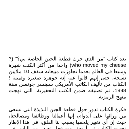
يعد كتاب "من الذي حرك قطعة الجبن الخاصة بي؟" (?
who moved my cheese) واحدا من أكثر الكتب شهرة
ومبيعا في العالم بعدما تجاوزت مبيعاته سقف 10 ملايين
نسخة، حتى إنهم قالوا عنه إنه جوهرة صغيرة وثمينة !
الكتاب من تأليف الكاتب الأمريكي سبينسر جونسن سنة
1998، تم تصنيفه ضمن الكتب التحفيزية، التي نهجت
منهج الرمزية.
فكرة الكتاب تدور حول قطعة الجبن اللذيذة التي نسعى
من ورائها على الدوام، إنها أعمالنا ووظائفنا ومصالحنا،
حيث إن أي تغيير يلحقها يسبب لنا القلق، في هذا الإطار
تحدث الكتاب عن أربعة ردود فعل تصدر من الناس في