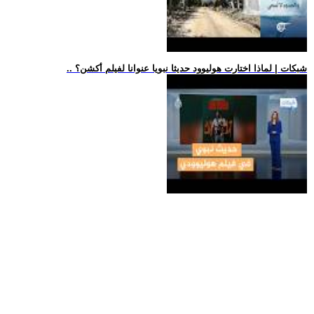
.. شبكات | لماذا اختارت هوليوود حديثا نبويا عنوانا لفيلم أكشن؟