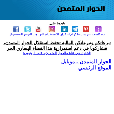
تابعونا على:
بودكاست
بنترست
تيلكرام
لينكدإن
الانستغرام
اليوتيوب
التويتر
الفيسبوك
تبرعاتكم وتبرعاتكن المالية تحفظ استقلال الحوار المتمدن،
فشاركونا في دعم استمرارية هذا الفضاء اليساري الحر
[اشترك في قناة ‫«الحوار المتمدن» على اليوتيوب]
الحوار المتمدن - موبايل
الموقع الرئيسي