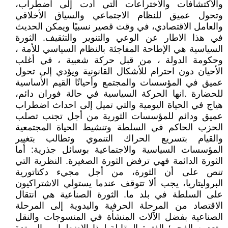
والاكتشافات والاختراعات التي أدت إلى اضطراب،
وتحول عميق للنظام الاجتماعي والسياق الأخلاقي
والعامل الاقتصادي، في وقت قصير نسبيًا ويمكن الحديث
في هذا الاطار عن الوعي والتنوير والتثقيف. الثورة
السياسية هي الإطاحة المفاجئة بالنظام السياسي للأمة ،
وحكومة الدولة ، من قبل حركة شعبية ، في أغلب
الأحيان دون احترام للأشكال القانونية ويؤدي إلى تحول
عميق في المؤسسات والمجتمع وأحيانًا القيم الأساسية
للحضارة .انها الحركة السياسية في حالة فوران دائم،
هياج في الحياة اليومية والتي تميل إلى احداث اضطراب
عميق ودائم للمؤسسات الثورية من أجل تجنب تصلب
الحزب الحاكم في السلطة وتنشيط الحياة المجتمعية
والقيام بتسريع الحراك التنموي وتطالب بتغيير
المؤسسات السياسية والاجتماعية بوسائل جذرية: أما
الثورة الدائمة فهي ترفض الثورة الصغيرة. النظرية التي
تنص على أن الثورة، من أجل مجيء دكتاتورية
البروليتاريا، يجب ألا تتوقف عندما يستولي الاشتراكيون
على السلطة في بلد ما. الثورة الصناعية هي انتقال
الاقتصاد من المرحلة الحرفية واليدوية إلى المرحلة
الصناعية بفضل الآلات المنشأة في المنسوجات والنقل