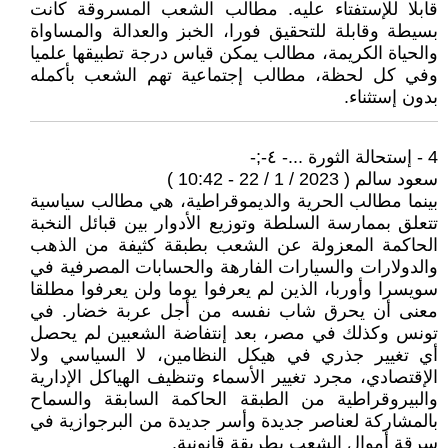
قابلا للإستفتاء عليه. مطالب الشعب المسروقة كانت
بسيطة وقابلة للتحقيق فورا، الخبز والعدالة والمساواة
والحياة الكريمة، مطالب يمكن قياس درجة تطبيقها علميا
وفي كل لحظة، مطالب إجتماعية تهم الشعب بأكمله
بدون إستثناء.
4 - إستحالة الثورة ...- ٤-;-
سعود سالم ( 2023 / 1 / 22 - 10:42 )
بينما مطالب الحرية والديموقراطية، هي مطالب سياسية
تتعلق بممارسة السلطة وتوزيع الأدوار بين قبائل النخبة
الحاكمة المعزولة عن الشعب بطبقة كثيفة من الذهب
والدولارات والسيارات الفارهة والحسابات المصرفية في
سويسرا وأوربا، الذين لم يعرفوا يوما ولن يعرفوا مطلقا
معنى أن يحرق شاب نفسه من أجل عربة خضار. في
تونس وكذلك في مصر، بعد إنتفاضة الشعبين لم يحصل
أي تغيير جذري في هيكل النظامين، لا السياسي ولا
الإقتصادي، مجرد تغيير الأسماء وتنظيف الهياكل الإدارية
والبيروقراطية من الطبقة الحاكمة السابقة والسماح
بالمشاركة لعناصر جديدة وأسر جديدة من البرجوازية في
سرقة أموال الشعب بطريقة قانونية.