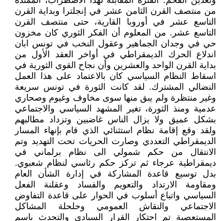
وتعدين الفحم؛ الفترة المقابلة لهذا الاضطراب، الممتدة
من منتصف القرن الثامن عشر في إنجلترا وبداية القرن
التاسع عشر في أوروبا القارية، حتى منتصف القرن
التاسع عشر. من المعلوم أن الفكر الثوري كان مخزون
حي في وجدان الجماهير وعقول النخب في تونس ابان
اندلاع الحرك الديمقراطي في أواخر العقد الأول من
بداية القرن الواحد والعشرين وأن نجاح القوى الثورية في
اسقاط النظام السياسي كان بالاعتماد على هذا العمل
النضالي المشترك. لقد كانت الثورة في تونس سريعة
وغير منتظرة ولم يبق منها سوى مخاوف وغيوم وصحاري
عدمية ومنذ الثورة، تغير المشهد السياسي والاجتماعي
بشكل عميق ولا يزال الناس غاضبين وتزداد مطالبهم
ولقد وقع إقامة نظام استثنائي الذي قام بإنهاء المسار
الديمقراطي التعددي وصارت الحريات تحت التهديد وتم
الانتقال من حكم شمولي الى نظام برلماني في
ديمقراطية عرجاء ثم تركز حكم رئاسي لنظام شعبوي.
بدل توسيع قاعدة المشاركة في إدارة الشأن العام
ومقاومة الارتداد والتعويم والفساد وعقلنة الفعل
السياسي واتباع أسلوب في الحوار على قاعدة التفاوض
الاجتماعي والنقاش العمومي وحلحلة المشاكل
المستعصية تم احتكار القرار السيادي والتحدث باسم