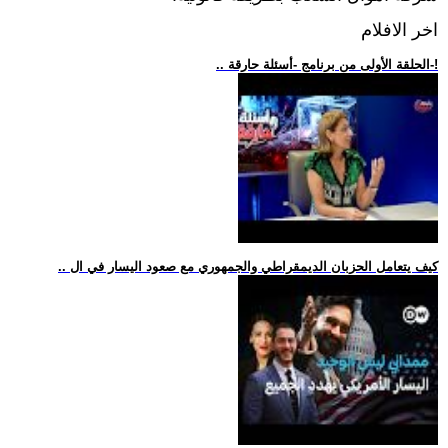
اخر الافلام
.. الحلقة الأولى من برنامج -أسئلة حارقة-!
.. كيف يتعامل الحزبان الديمقراطي والجمهوري مع صعود اليسار في ال