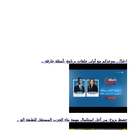
.. غدًا... موعدكم مع أولى حلقات برنامج -أسئلة حارقة-!
.. حفيظ يزوغ: من أجل استكمال مهمة بناء الحزب المستقل للطبقة الع