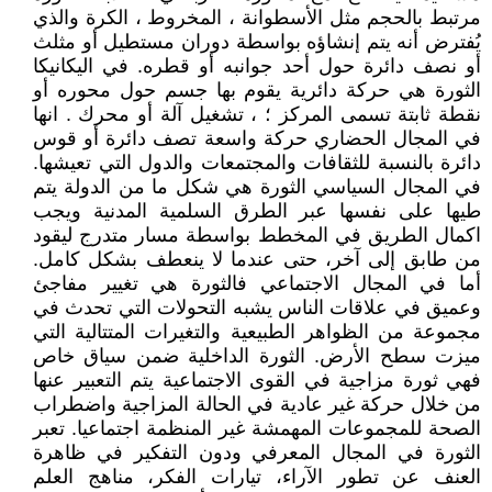
مرتبط بالحجم مثل الأسطوانة ، المخروط ، الكرة والذي
يُفترض أنه يتم إنشاؤه بواسطة دوران مستطيل أو مثلث
أو نصف دائرة حول أحد جوانبه أو قطره. في اليكانيكا
الثورة هي حركة دائرية يقوم بها جسم حول محوره أو
نقطة ثابتة تسمى المركز ؛ ، تشغيل آلة أو محرك . انها
في المجال الحضاري حركة واسعة تصف دائرة أو قوس
دائرة بالنسبة للثقافات والمجتمعات والدول التي تعيشها.
في المجال السياسي الثورة هي شكل ما من الدولة يتم
طيها على نفسها عبر الطرق السلمية المدنية ويجب
اكمال الطريق في المخطط بواسطة مسار متدرج ليقود
من طابق إلى آخر، حتى عندما لا ينعطف بشكل كامل.
أما في المجال الاجتماعي فالثورة هي تغيير مفاجئ
وعميق في علاقات الناس يشبه التحولات التي تحدث في
مجموعة من الظواهر الطبيعية والتغيرات المتتالية التي
ميزت سطح الأرض. الثورة الداخلية ضمن سياق خاص
فهي ثورة مزاجية في القوى الاجتماعية يتم التعبير عنها
من خلال حركة غير عادية في الحالة المزاجية واضطراب
الصحة للمجموعات المهمشة غير المنظمة اجتماعيا. تعبر
الثورة في المجال المعرفي ودون التفكير في ظاهرة
العنف عن تطور الآراء، تيارات الفكر، مناهج العلم