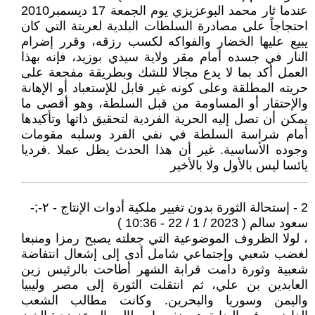
عندما ثار محمد البوعزيزي يوم الجمعة 17 ديسمبر2010
احتجاجاً على مصادرة السلطات البلدية لعربتة التي كان
يبيع عليها الخضار والفواكه لكسب رزقه، وقرر إضرام
النار في جسده أمام مقر ولاية سيدي بوزيد، فإنه بهذا
العمل أكد بما لا يدع مجالا للشك وبطريقة مفجعة على
حريته المطلقة وعلى كونه غير قابل للإستعباد أو الإهانة
والإحتقار أو المساومة من قبل السلطة، وهو أقصى ما
يمكن أن تصل إليه الحرية الفردية لتحقيق ذاتها وتأكيدها
أمام شراسة السلطة في نفي الفرد وسلبه مقومات
وجوده الأساسية. غير أن هذا الحدث يظل عملا .فرديا
يائسا ليس بالأول ولا بالأخير
2 - إستحالة الثورة بدون تغيير ملكية أدوات الإنتاج - ٢-;-
سعود سالم ( 2023 / 1 / 22 - 10:36 )
، لولا الظروف الموضوعية التي جعلته يصبح رمزا ومنبعا
لغضب شعبي وإجتماعي شامل أدى إلى إشعال انتفاضة
شعبية وثورة دامت قرابة الشهر أطاحت بالرئيس زين
العابدين بن علي، ثم انتقلت الثورة إلى مصر وليبيا
واليمن وسوريا والبحرين. وكانت مطالب الشعب