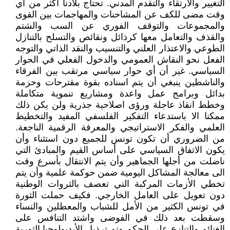
التغيير والارتقاء والتقدم المدني. تحتاج بلادنا أكثر من أي
وقت مضى للكف عن المشاحنات والمهاجمات بين القوى
والمجموعات والتوقف الفوري عن السب والشتم
والقذف والتعامل معها كرذائل ونقائص والتسلح بالتنازل
الطوعي والاعتذار العلني والتنسيب والنقد الذاتي والتوجه
الفعل نحو النقاش العمومي والدخول الفعلي في الحوار
السياسي. غير أن أي حوار سياسي مرتقب بين الفرقاء
والناشطين ينبغي أن يتم اسناده بقوة مقترحات وحزمة
بدائل وبرامج عمل واعدة ومشاريع تنموية متكاملة
وخطط انقاذ عاجلة ورؤى اصلاحية جذرية ولن يكن ذلك
ممكنا الا باستدعاء التفكير الفلسفي المفيد والتخطيط
العلمي والفكر الاستراتيجي والمعرفة الرقمية الناجعة.
من الضروري أن تكون تونس للجميع دون استثناء وأن
يكون الاتفاق السياسي على أساس القيم والمبادئ التي
ناضلت من أجلها الجماهير وأن يتم الانتقال بأسرع وقت
الى معالجة المشاكل اليومية ضمن حوكمة علمية وأن يتم
تخطي الأزمات المركبة التي تعصف بالثروات الوطنية
دون تعويل على العامل الخارجي. فكيف حملت الثورة
في تونس الكثير من الأمل للشباب والمعطلين والنساء
وسقطت بعد ذلك في الفوضى واشتد التنافس على
الغنائم والتنازع على الحكم وتم ترذيل الأيديولوجيا الثورية