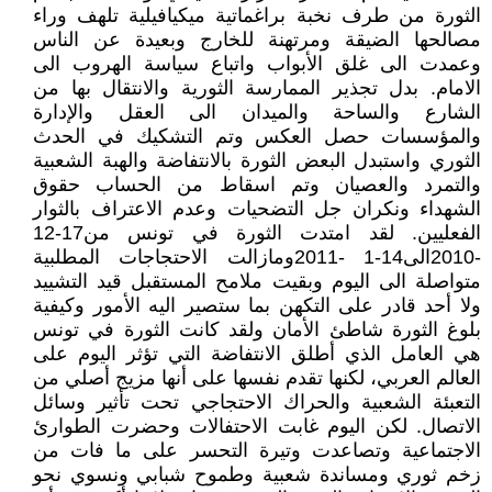
الثورة من طرف نخبة براغماتية ميكيافيلية تلهف وراء
مصالحها الضيقة ومرتهنة للخارج وبعيدة عن الناس
وعمدت الى غلق الأبواب واتباع سياسة الهروب الى
الامام. بدل تجذير الممارسة الثورية والانتقال بها من
الشارع والساحة والميدان الى العقل والإدارة
والمؤسسات حصل العكس وتم التشكيك في الحدث
الثوري واستبدل البعض الثورة بالانتفاضة والهبة الشعبية
والتمرد والعصيان وتم اسقاط من الحساب حقوق
الشهداء ونكران جل التضحيات وعدم الاعتراف بالثوار
الفعليين. لقد امتدت الثورة في تونس من17-12
-2010الى14-1 -2011ومازالت الاحتجاجات المطلبية
متواصلة الى اليوم وبقيت ملامح المستقبل قيد التشييد
ولا أحد قادر على التكهن بما ستصير اليه الأمور وكيفية
بلوغ الثورة شاطئ الأمان ولقد كانت الثورة في تونس
هي العامل الذي أطلق الانتفاضة التي تؤثر اليوم على
العالم العربي، لكنها تقدم نفسها على أنها مزيج أصلي من
التعبئة الشعبية والحراك الاحتجاجي تحت تأثير وسائل
الاتصال. لكن اليوم غابت الاحتفالات وحضرت الطوارئ
الاجتماعية وتصاعدت وتيرة التحسر على ما فات من
زخم ثوري ومساندة شعبية وطموح شبابي ونسوي نحو