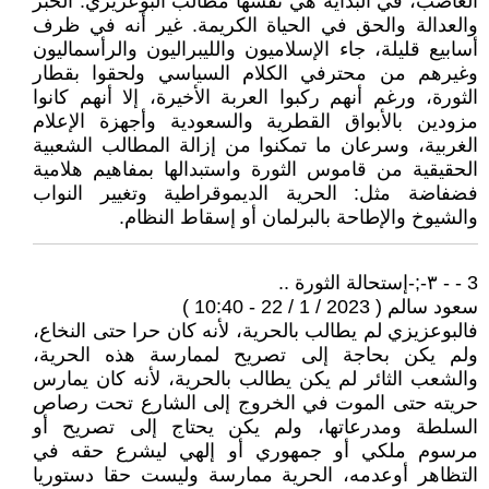
الغاضب، في البداية هي نفسها مطالب البوعزيزي: الخبز
والعدالة والحق في الحياة الكريمة. غير أنه في ظرف
أسابيع قليلة، جاء الإسلاميون والليبراليون والرأسماليون
وغيرهم من محترفي الكلام السياسي ولحقوا بقطار
الثورة، ورغم أنهم ركبوا العربة الأخيرة، إلا أنهم كانوا
مزودين بالأبواق القطرية والسعودية وأجهزة الإعلام
الغربية، وسرعان ما تمكنوا من إزالة المطالب الشعبية
الحقيقية من قاموس الثورة واستبدالها بمفاهيم هلامية
فضفاضة مثل: الحرية الديموقراطية وتغيير النواب
والشيوخ والإطاحة بالبرلمان أو إسقاط النظام.
3 - - ٣-;-إستحالة الثورة ..
سعود سالم ( 2023 / 1 / 22 - 10:40 )
فالبوعزيزي لم يطالب بالحرية، لأنه كان حرا حتى النخاع،
ولم يكن بحاجة إلى تصريح لممارسة هذه الحرية،
والشعب الثائر لم يكن يطالب بالحرية، لأنه كان يمارس
حريته حتى الموت في الخروج إلى الشارع تحت رصاص
السلطة ومدرعاتها، ولم يكن يحتاج إلى تصريح أو
مرسوم ملكي أو جمهوري أو إلهي ليشرع حقه في
التظاهر أوعدمه، الحرية ممارسة وليست حقا دستوريا