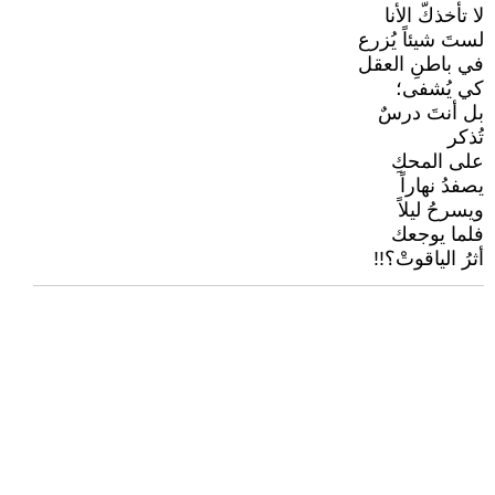
لا تأخذكّ الأنا
لستَ شيئاً يُزرع
في باطنِ العقل
كي يُشفى؛
بل أنتَ درسٌ
تُذكر
على المحكِ
يصفدُ نهاراً
ويسرحُ ليلاً
فلما يوجعك
أثرُ الياقوتْ؟!!