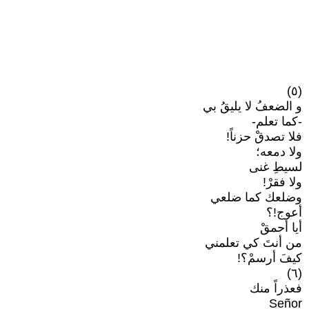
(٥)
و الضعفُ لا يليقُ بي
-كما تعلم-
فلا تصدقْ حزناً!
ولا دمعه؛
لسيطِ غنى
ولا فقرْ!
وضلعك كما ضلعي
أعوج!؟
أيا أحمقْ
من أنتَ كي تعلمني
كيفَ أرسمْ؟!
(٦)
فعذراً منك
Señor