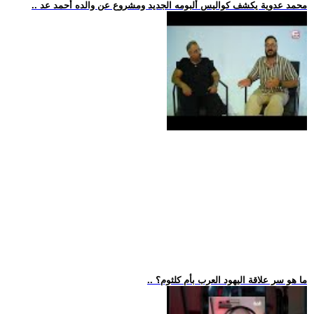
.. محمد عدوية يكشف كواليس ألبومه الجديد ومشروع عن والده أحمد عد
.. ما هو سر علاقة اليهود العرب بأم كلثوم؟