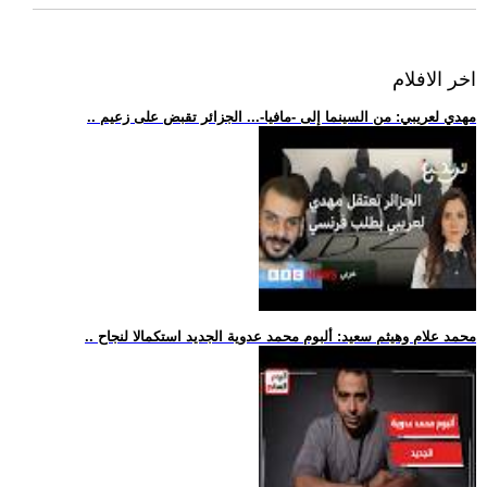
اخر الافلام
.. مهدي لعريبي: من السينما إلى -مافيا-... الجزائر تقبض على زعيم
.. محمد علام وهيثم سعيد: ألبوم محمد عدوية الجديد استكمالا لنجاح