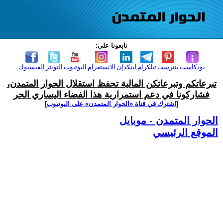
تابعونا على:
بودكاست
بنترست
تيلكرام
لينكدإن
الانستغرام
اليوتيوب
التويتر
الفيسبوك
تبرعاتكم وتبرعاتكن المالية تحفظ استقلال الحوار المتمدن،
فشاركونا في دعم استمرارية هذا الفضاء اليساري الحر
[اشترك في قناة ‫«الحوار المتمدن» على اليوتيوب]
الحوار المتمدن - موبايل
الموقع الرئيسي