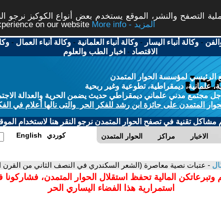
ة التصفح والنشر، الموقع يستخدم بعض أنواع الكوكيز نرجو النق
More info - المزيد
experience on our website
الفن
-
وكالة أنباء اليسار
-
وكالة أنباء العلمانية
-
وكالة أنباء العمال
-
وكا
الاقتصاد
-
اخبار الطب والعلوم
 الرئيسي لمؤسسة الحوار المتمدن
، علمانية، ديمقراطية، تطوعية وغير ربحية
ل مجتمع مدني علماني ديمقراطي حديث يضمن الحرية والعدالة الاجتم
حوار المتمدن على جائزة ابن رشد للفكر الحر والتى نالها أعلام في الفك
م مشاكل تقنية في تصفح الحوار المتمدن نرجو النقر هنا لاستخدام الموقع
كوردي
English
الاخبار
مراكز
الحوار المتمدن
َال
- عتبات نصية معاصرة (الشعر السكندري في النصف الثاني من القرن الع
 وتبرعاتكن المالية تحفظ استقلال الحوار المتمدن، فشاركونا 
استمرارية هذا الفضاء اليساري الحر