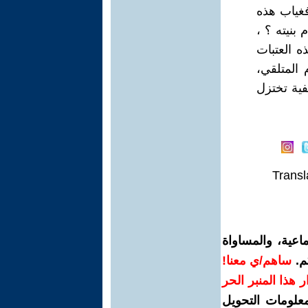
فغياب هذه
بنيته ؟ ،
ه العتبات
 المتلقي،
فية تختزل
Transl
اعية، والمساواة
م.
ساهم/ي معنا!
رار هذا المنبر الحر
معلومات التحويل