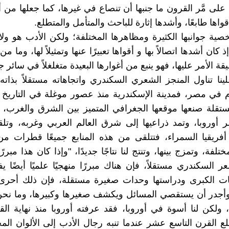
على مَّر القرون ما جنبها أن تنصاع في غيرها، كما جعلها من أ
ها طابعًا، وأشدها إثارة للباحث والمتأمل والمتطلع.
صية جوانبها الكثيرة ومظاهرها المختلفة؛ ولكن الأدب هو ول
 كان أشدها اتصالاً بها و أقواها تعبيرًا عنها وتمثيلاً لها، وما 
ة الأمر عليها، فهو ينبع من أغوارها البعيدة متغلغلاً في سائر جوا
لينا تناول المنجز الشعري السكندري واتجاهاته مستقلاً بذاته 
ام في مصر، فمدينة الإسكندرية منذ عصور موغلة في التاريخ 
قلة صنعها موقعها الجغرافي المتميز بين الشرق والغرب، 
أوروبا، وتمد ذراعيها إلى شرق العالم العربي وغربه، وتلق
فريقيا السمراء، فتتلقى من هذه المنابع جميعًا قطرات من
مختلفة، وتمزج بينها، وتنتج لنا نتاجًا جديدًا، "وإذا كان هذا مبررًا
 السكندري مستقلاً، فإن هناك مبررًا منهجيًا علميًا أيضًا ي
يئات الكبرى ودراستها وحدات صغيرة مستقلة، فإن ذلك أحرى
وأجدر أن يستقصي المسائل ويكشف صغيرها وكبيرها، وما نحن
، ولكن لنا أسوة في أوروبا، فقد عرفته أوروبا منذ نهاية الق
القرن التاسع عشر عندما تنبه رجال الأدب إلى الألوان المخ