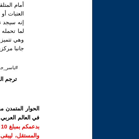
أمام المتل
العتبات أو
إنه سيجد ن
لما تحمله 
وهي تتميز..
جانبا مركزي
#ياسر_جاب
ترجم ال
الحوار المتمدن م
في العالم العربي
ب
والمستقل، ليبقى ص