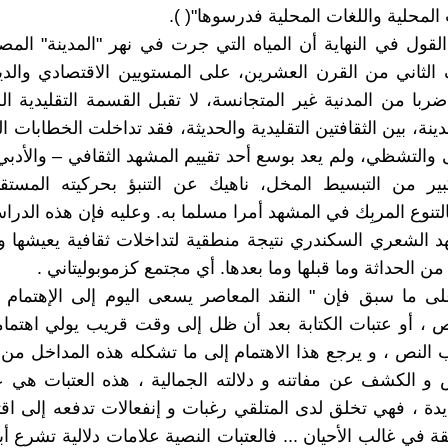
 المحلية واللغات المحلية فدرسوها"( ).
القول في النهاية أن المياه التي جرت في نهر "المدينة" المصر
لثاني من القرن العشرين، على المستويين الاقتصادي والدي
ربا من المدنية غير المتجانسة، لا تقبل القسمة التقليدية ال
ينة، بين الثقافتين التقليدية والحديثة، فقد تداخلت الخطابات ال
والتشظي، ولم يعد بوسع أحد تقييم المشهد الثقافي – والأدبي ب
بير من التبسيط المخل، ناهيك عن التنبؤ بحركيته المستقب
لتنوع المربِك في المشهد أمرا مسلما به. وعليه فإن هذه الدرا
د الشعري السكندري نتيجة منطقية لتداخلات ثقافية يعيشها
ن الحداثة وما قبلها وما بعدها. أي مجتمع كزموبوليتاني .
لى ما سبق فإن " النقد المعاصر يسعى اليوم إلى الإهتمام
 ، أو عتبات الكتابة بعد أن ظل إلى وقت قريب يولي اهتمام
لنص ، و يرجع هذا الاهتمام إلى ما تشكله هذه المداخل من
 و الكشف عن مفاتنه و دلالته الجمالية ، هذه العتبات هي ع
ة ، فهي تخلق لدى المتلقي رغبات و إنفعالات تدفعه إلى اق
ة في غالب الأحيان ... فالعتبات النصية علامات دلالية تشرع أ