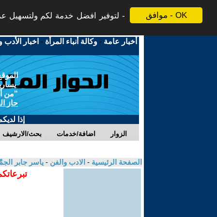
موافق - OK
لتوفير افضل خدمة لكم ولتسهيل عملي
أخبار عامة
-
وكالة أنباء المرأة
-
اخبار الأدب و
الموقع
يسارية
"من أج
حاز ال
إذا لديك
الزوار
اضافة/خدمات
بحث/الارشيف
الصفحة الرئيسية
-
الادب والفن
-
ياسر جابر الجمّ
تبرعاتكم