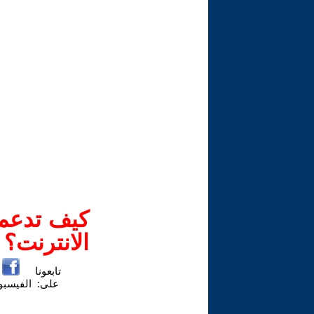
كيف تدعم-
الانترنت؟
تابعونا
على:
الفيسب