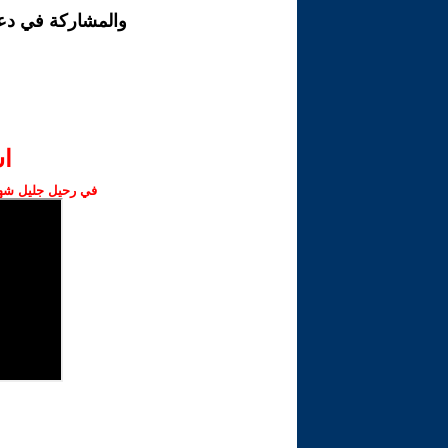
والمشاركة في دع
ا‫
في رحيل جليل شهبا