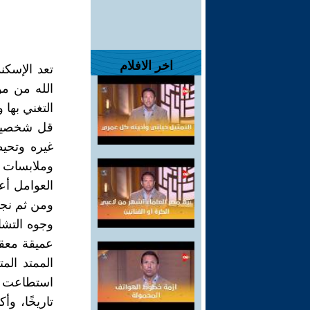
اخر الافلام
تعد الإسكن
الله من مو
التغني بها 
قل شخصيتها
غيره وتحيط
وملابسات ا
العوامل أعر
ومن ثم نجد 
وجوه التشا
عميقة معقدة
الممتد الم
استطاعت أن
تاريخًا، و