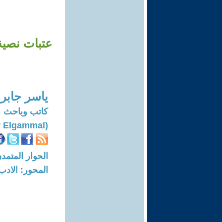
عتبات نصية
ياسر جابر ا
كاتب وباحث
(Yasser Gaber Elgammal)
الحوار المتمدن-العدد: 7482 - 3
المحور: الادب