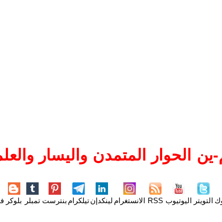
ين الحوار المتمدن واليسار والعلم
وك
التويتر
اليوتيوب
RSS
الانستغرام
لينكدإن
تيلكرام
بنترست
تمبلر
بلوكر
فل