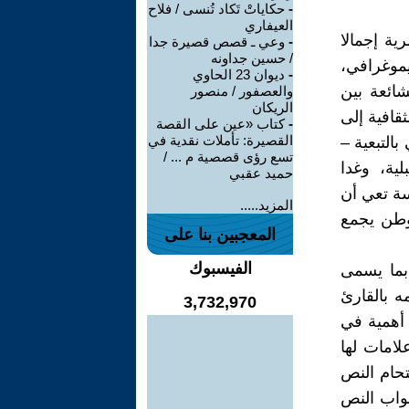
-
حكاياتْ تَكاد تُنسى / فلاح
العيفاري
ية إجمالا
-
وعي ـ قصص قصيرة جدا
/ حسين جداونه
موغرافي،
-
ديوان 23 الحاوي
شائعة بين
والعصفور / منصور
الريكان
ثقافية إلى
-
كتاب «عين على القصة
القصيرة: تأملات نقدية في
التبعية –
تسع رؤى قصصية م ... /
لية، وغدا
حميد عقبي
سة تعي أن
المزيد.....
 وطن يجمع
المعجبين بنا على
الفيسبوك
 بما يسمى
ه بالقارئ
3,732,970
 أهمية في
لامات لها
تحام النص
بواب النص