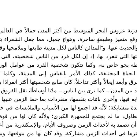
درية عروس البحر المتوسط من أكثر المدن جمالاً في العالم؛ ل
قع متميز وطبيعةٍ ساحرة، وهواءٍ جميل، مما جعل الشعراء ي
والحديث عنها، و"المدائن كالناس لكل مدينة طابعها وملامحها وق
 التي تنفرد بها، إذ إن لكل فرد من الناس شخصيته، التي 
ه بجو خاص به، وكما تتكون شخصية الفرد من عوامل الوراثة
لحياة المختلفة، كذلك الأمر بالقياس إلى المدينة، وكلما
ق وأبعد إيغالاً وأكثر تداخلاً، كان طابع شخصيتها أكثر انفرادًا و
بين المدن – كما نرى بين الناس – مدًنا أوساطًا، تقل الفروق ب
به فيها، وأخرى بائنات بنفسها، منفردات بما خط الزمن عليها
 متشابكة؛ لأنَّه قد اجتمع لها من الأسباب والملابسات في خلا
تطاول، ما لم يجتمع للجمهرة الكبرى؛ ولأنَّه كان لها من قوة 
 تصمد به لأحداث الزمن وصروف الأيام، والإسكندرية من أع
أكثرها في أحداث الزمن مشاركة، وقد كان لها من موقعها، وما 