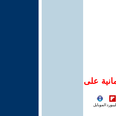
انية على
يبورد
الموبايل