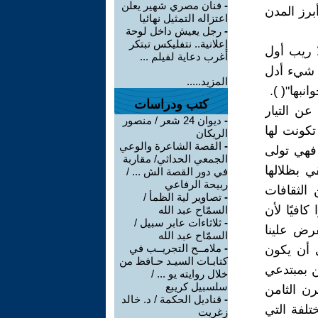
-
فنان مصري شهير يعلن
برز المدن
اعتزاله التمثيل نهائيا
-
رجل يعيش داخل لوحة
إعلانية.. نتفليكس تبتكر
ا ريب أول
أغرب دعاية لفيلم ...
من شيء أدل
المزيد.....
نبها"( ).
كتب ودراسات
عن التيار
-
ديوان 24 شعر / منصور
تكونت لها
الريكان
-
القصة الشاعرة والوعي
فهي تولى
الجمعي الحداثي/ مقاربة
ي بظلالها
في دور القصة الش ... /
ربيحة الرفاعي
 الثقافات
-
تصاوير لية الظمأ /
 كافيًا لأن
السمّاح عبد الله
-
ثلاثاءات عابر سبيل /
فرض علينا
السمّاح عبد الله
-
ملامــح التجريــب في
 أن يكون
كتابـات السيـد حـافظ من
 بمبتدعي
خلال روايته يو ... /
سلسبيل كريبع
رن الثامن
-
قناديل الحكمة / د. خالد
تلفة التي
زغريت