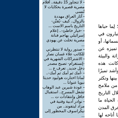
-
لا تتجاوز 15 دقيقة.. أفلام
مصرية قصيرة بحكايات لا
تُنسى
-
آثار العراق مهددة
بالزوال.. كيف -يُقنَّن-
التاريخ باسم الاست ...
ِما حباها
-
-خيار خاطئ-.. إعلام
تبارون في
إسرائيلي يهاجم فنانة
مصرية تخلت عن يهودي
سماتها، أو
...
تميزه عن
-
صدور رواية لا تنتظرني
للكاتب علاء غسان نصار
 والبيئة
-
الاشتراكات الشهرية في
 كانت هذه
-إنستغرام- تصبح مصدر
دخل جديد.. تعرف ع ...
أشد تميزًا
-
-أمك ثم أمك ثم أمك-..
ينها وتكثر
لماذا اختارت هوليود حديثا
نبويا عنوانا ...
 من ملامح
-
عودة شيرين عبد الوهاب
تشعل المسرح.. استقبال
ل التاريخ
حافل وانتقادات ت ...
الحياة ما
-
نوادر أدبية وفنية في
مزاد ليتفوند.. من
رق المدن
نيكراسوف المحظور إلى
أتاحه لها
...