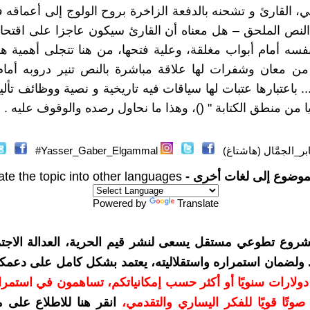
قي، القارئ و تشحنه بالدفعة الزاخرة بروح الولوج إلى أعماقه 
 النص الملحق – هل معناه أن القارئ سيكون عاجزا على اقتحام 
فسه أمام أبواب مغلقة، وعلية فتحها، من هنا تتجلى أهمية هذ
من معان وشفرات لها علاقة مباشرة بالنص تنير دروبه أمام
. باعتبارها عتبات لها سياقات فيه تاريخية و نصية ووظائف تألي
ا من منطق الكتابة " ()، وهذا ما نحاول رصده والوقوف عليه .
ر_الجمَّال (هاشتاغ)
Yasser_Gaber_Elgammal#
موضوع إلى لغات أخرى -
ate the topic into other languages
Powered by
Translate
شروع تطوعي مستقل يسعى لنشر قيم الحرية، العدالة الاجتم
. ولضمان استمراره واستقلاليته، يعتمد بشكل كامل على دعمك
دعمكم بمبلغ 10 دولارات سنويًا أو أكثر حسب إمكانياتكم، تساهمون في استم
وتًا قويًا للفكر اليساري والتقدمي
،
انقر هنا للاطلاع على 