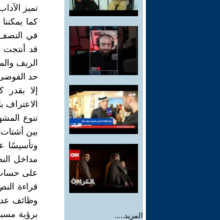
تميز الآداب
كما يمكننا 
في النصف ا
قد أنتجت ض
الريف والمد
حد الفوضى 
إلا بقدر ك
الاعتراف با
تنوع المشه
بين أشتات م
وتأسيسًا ع
مداخل النص
على حساب ا
قراءة النص
وظائف عديد
برؤية مسبق
المزيد.....