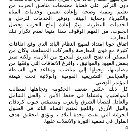
دون التركيز علي قضايا مجتمعات مناطق الحرب من
تعليم وتنمية وصحة وإعادة تعمير، وخدمات المياه
والكهرباء وحماية البيئة، وتوفير الخدمات للرحل و
الخدمات البيطرية، وتمّ إعادة إنتاج الحرب وفصل
الجنوب، من المهم الوقوف سدا منيعا لعدم تكرار تلك
التجارب.
اتفاق جوبا امتداد لمنهج النظام البائد الذي وقع اتفاقات
كثيرة مع قوي المعارضة والحركات المسلحة، وكان من
الممكن أن تفتح الطريق لمخرج من الأزمة، ولكنه تميز
بنقض العهود والمواثيق ، وافرغ الاتفاقات التي وقعّها من
مضامينها، وحولها إلي مناصب ومقاعد في السلطة
والمجالس التشريعية القومية والولائية تحت هيمنة
المؤتمر الوطني.
كل ذلك عكس ضعف الحكومة وتجاهلها لمطالب
المواطنين، وفشلها في حفظ الأمن ، والحل الشامل
والعادل لقضايا الشرق والغرب ومنطقتي جنوب كردفان
والنيل الأزرق، واللجؤ لمنهج النظام البائد في الحلول
الجزئية التي تفتت وحدة البلاد ، وتؤدي لتحقيق هدف
الفلول في تصفية الثورة والانقلاب عليها.
4