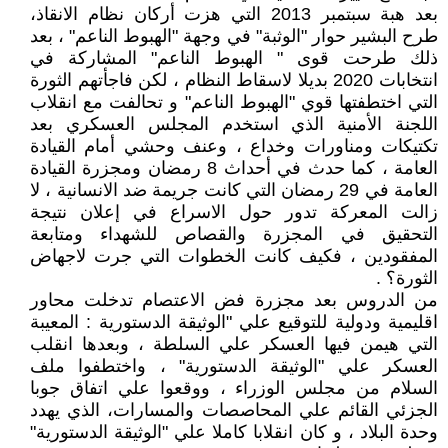
بعد هبة سبتمبر 2013 التي هزت أركان نظام الانقاذ،
طرح البشير حوار "الوثبة" في وجهة "الهبوط الناعم" ، بعد
ذلك طرحت قوى " الهبوط الناعم" المشاركة في
انتخابات 2020 بديلا لاسقاط النظام ، لكن فاجأتهم الثورة
التي اختطفتها قوي "الهبوط الناعم" و تحالفت مع انقلاب
اللجنة الأمنية الذي استخدم المجلس العسكري بعد
تكتيكات ومناورات وخداع ، وعنف وحشي أمام القيادة
العامة ، كما حدث في أحداث 8 رمضان ومجزرة القيادة
العامة في 29 رمضان التي كانت جريمة ضد الانسانية ، لا
زالت المعركة تدور حول الاسراع في إعلان نتيجة
التحقيق في المجزرة والقصاص للشهداء ومتابعة
المفقودين ، فكيف كانت الخطوات التي جرت لاجهاض
الثورة؟ .
من الدروس بعد مجزرة فض الاعتصام تدخلت محاور
اقليمية ودولية للتوقيع علي "الوثيقة الدستورية : المعيبة
التي هيمن فيها العسكر علي السلطة ، وبعدها انقلب
العسكر علي "الوثيقة الدستورية" ، واختطفوا ملف
السلام من مجلس الوزراء ، ووقعوا علي اتفاق جوبا
الجزئي القائم علي المحاصصات والمسارات، الذي يهدد
وحدة البلاد ، و كان انقلابا كاملا علي "الوثيقة الدستورية"