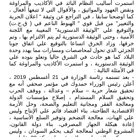
استمرت أساليب النظام البائد في الأكاذيب والمراوغة
ونقض العهود والمواثيق ، والأقوال التي لا تتبعها أفعال ،
كما اوضحنا سابقا ، في التراجع عن وثيقة " اعلان الحرية
والتغيير" من قبل قوي " الهبوط الناعم في ( ق.ح.ت)
والتوقيع علي "الوثيقة الدستورية" المعيبة مع اللجنة
الأمنية ، وحتى الوثيقة الدستورية لم يتم الالتزام بها ، وتم
خرقها، وزاد الخرق اتساعا بالتوقيع علي اتفاق جوبا
الجزئي الذي تحول لمحاصصات ومسارات مما يهدد وحدة
البلاد كما هو حادث في الشرق حاليا وتعلو بنوده علي
الوثيقة الدستورية ، و استمرت الأكاذيب والمراوغة كما
في الأمثلة التالية :
- بعد تسنمه رئاسة الوزارة في 21 أغسطس 2019 ،
أعلن رئيس الوزراء حمدوك في مؤتمر صحفي أنه مع
تحقيق شعار حرية – سلام – وعدالة ، ووقف الحرب
وتحقيق السلام المستدام ، إصلاح مؤسسات الدولة
ومعالجة الفقر ومجانية التعليم والصحة، وحل الأزمة
الاقتصادية الطاحنة، بناء اقتصاد قائم علي الإنتاج وليس
علي الهبات، معالجة التضخم وتوفير السلع الأساسية ،
إعادة هيكلة الجهاز المصرفي، بناء دولة القانون،
المشروع الوطني لمعالجة كيف يحكم السودان ، وليس