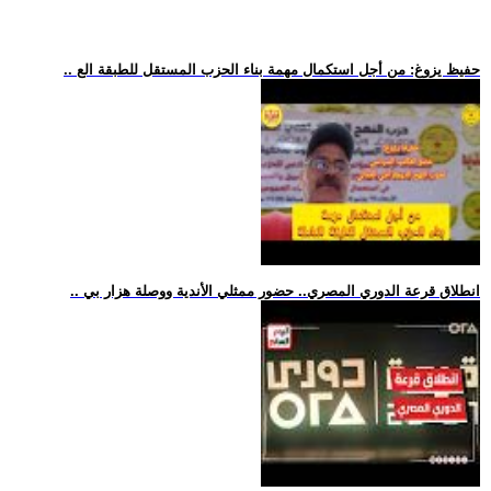
.. حفيظ يزوغ: من أجل استكمال مهمة بناء الحزب المستقل للطبقة الع
.. انطلاق قرعة الدوري المصري.. حضور ممثلي الأندية ووصلة هزار بي