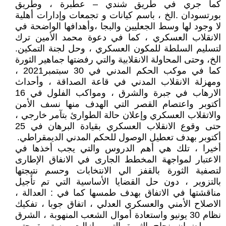
كما جري في طريق شندي – عطبرة ، وطريق
بورتسودان .الخ ، باسم كيانات و تجمعات وإدارات أهلية
لا وجود لها وسط الجعليين والبجا ،وأهدافها الواضحة في
الانقلاب العسكري ، كما في دعوة محمد الأمين ترك
لتسليم السلطة للمكون العسكري ، وحل لجنة التمكين.
الخ، وحتى المحاولة الانقلابية والتي رفضتها جماهير الثورة
كما في موكب الحكم المدني في 30 سبتمبر2021 ،
ومهزلة الانقلاب المدني في قاعة الصداقة ، وأحداث
الارهاب في جبرة والشرق ، ومواكب الفلول في 16
أكتوبر واعتصام القصر التي الهدف منها نسف الأمن
والاتقلاب العسكري وإعلان حالة الطوارئ بتآمر خارجي ،
حتى وقوع الانقلاب العسكري بقيادة البرهان في 25
أكتوبر بهدف تعطيل الوصول للحكم المدني الديمقراطي.
أخيرا ، تلك هي أهم الدروس والتي يجب أخذها في
الاعتبار لمواجهة المخطط الجارى في الانفاق الإطارى
لتصفية الثورة بالقفز الي الانتخابات وحسم نتيجتها
بالتزوير ، دون حل القضايا الأساسية التي تم تأجيل
مناقشتها في الاتفاق بهدف طمسها كما في : العدالة ،
الاصلاح الأمني والعسكري العدلي ، اتفاق جوبا ، تفكيك
نظام 30 يونيو واستعادة أموال الشعب المنهوبة ، الشرق