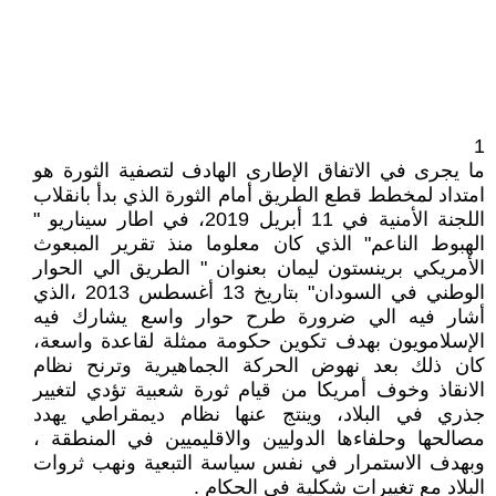
1
ما يجرى في الاتفاق الإطارى الهادف لتصفية الثورة هو
امتداد لمخطط قطع الطريق أمام الثورة الذي بدأ بانقلاب
اللجنة الأمنية في 11 أبريل 2019، في اطار سيناريو "
الهبوط الناعم" الذي كان معلوما منذ تقرير المبعوث
الأمريكي برينستون ليمان بعنوان " الطريق الي الحوار
الوطني في السودان" بتاريخ 13 أغسطس 2013 ،الذي
أشار فيه الي ضرورة طرح حوار واسع يشارك فيه
الإسلامويون بهدف تكوين حكومة ممثلة لقاعدة واسعة،
كان ذلك بعد نهوض الحركة الجماهيرية وترنح نظام
الانقاذ وخوف أمريكا من قيام ثورة شعبية تؤدي لتغيير
جذري في البلاد، وينتج عنها نظام ديمقراطي يهدد
مصالحها وحلفاءها الدوليين والاقليميين في المنطقة ،
وبهدف الاستمرار في نفس سياسة التبعية ونهب ثروات
البلاد مع تغييرات شكلية في الحكام .