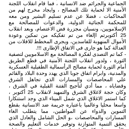
الجماعية والجرائم ضد الانسانية ، فما قام انقلاب اللجنة
الأمنية الا لحماية تلك المصالح ، وايجاد مخرج لهم من
المحاكمات ، فضلا عن عدم تسليم البشير ومن معه
للمحكمة الجنائية الدولية، والدعوات للمصالحة مع
الإسلامويين، ونسيان مجزرة فض الاعتصام، وبعد انقلاب
25 أكتوبرتم اإلغاء من تم تفكيكه من تمكين وعودة
الأموال المنهوبة للفاسدين، ويجرى المخطط للافلات من
العدالة كما هو جارى في الاتفاق الإطارى !!!.
- كما تم التصدى لفكرة المصالحة مع الاسلامويين لتصفية
الثورة ، ولدور انقلاب اللجنة الأمنية في قطع الطريق
أمام الثورة لحماية مصالح الرأسمالية الطفيلية العسكرية
والمدنية، وابرام اتفاق جوبا الذي يهدد وحدة البلاد والقائم
علي المحاصصات والمسارات الذي تجاهل الشرق
وقضاياه ، مما أدي لتأجيج الفتنة القبلية في الشرق ،
وكان حجة لاغلاق الشرق والتمهيد لانقلاب 25 أكتوبر ،
كما استمر الاغلاق الذي شمل الميناء الذي وجد استنكارا
واسعا محليا وعالميا باعتباره جريمة ضد الانسانية بقطع
التموين والدواء عن المواطنين، مما يتطلب الغاء
المسارات والمحاصصات ،و الحل الشامل والعادل الذي
يحقق التنمية المتوازنة وتوفير خدمات التعليم والصحة