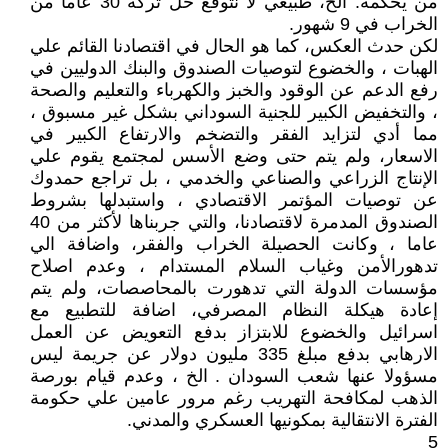
من يحكمه. الخ، طبيعي لا نتوقع حل تركة 30 عاما من
الخراب في 9 شهور.
لكن حدث العكس، كما هو الحال في اقتصادنا القائم علي
الهبات ، والخضوع لتوصيات الصندوق والبنك الدوليين في
رفع الدعم عن الوقود والخبز والكهرباء والتعليم والصحة
، والتخفيض الكبير للجنية السوداني بشكل غير مسبوق ،
مما أدي لتزايد الفقر والتضخم والارتفاع الكبير في
الاسعار، ولم يتم حتى وضع الأسس لمجتمع يقوم علي
الإنتاج الزراعي والصناعي والخدمي ، بل تراجع حمدوك
عن توصيات المؤتمر الاقتصادي ، واستبدلها بشروط
الصندوق المدمرة لاقتصادنا، والتي جربناها لأكثر من 40
عاما ، وكانت الحصيلة الخراب والفقر، واضافة الي
تدهورالأمن وغياب السلام المستدام ، وعدم اصلاح
مؤسسات الدولة التي تدهورت بالمحاصصات، ولم يتم
إعادة هيكلة النظام المصرفي، اضافة للتطبيع مع
اسرائيل والخضوع للابتزاز بدفع التعويض عن العمل
الارهابي بدفع مبلغ 335 مليون دولار عن جريمة ليس
مسؤولا عنها شعب السودان . الخ ، وعدم قيام بورصة
الذهب لمكافحة التهريب رغم مرور عامين علي حكومة
الفترة الانتقالية بمكونيها العسكري والمدني.
5