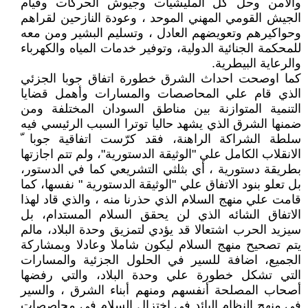
والأمن وحل كل المليشيات وجيوش الحركات وقيام
الجيش القومي المهني الموحد ، وعودة النازحين لقراهم
وحواكيرهم وتعويضهم العادل ، وتسليم البشير ومن معه
للمحكمة الجنائية الدولية، وتوفير خدمات المياه والكهرباء
والرعاية البيطرية.
كما اوصحت احداث الشرق خطورة اتفاق جوبا الجزئي
الذي قام علي المحاصصات والمسارات وأهمل قضايا
التنمية المتوازنة بين مناطق السودان المختلفة ومن
ضمنها الشرق الذي يشهد حاليا توترا السبب الرئيسي فيه
سلطة الشراكة الراهنة، فقد كرّست اتفاقية جوبا ّ
الانقلاب الكامل علي "الوثيقة الدستورية"، ولم تتم اجازتها
بطريقة دستورية ، أي بثلثي التشريعي كما في الدستور،
بل تعلو بنود الاتفاق علي "الوثيقة الدستورية " نفسها، كما
قامت علي منهج السلام الذي حذرنا منه ، والذي قاد لهذا
الاتفاق الشائه الذي لن يحقق السلام المستدام، بل
سيزيد الحرب اشتعالا قد يؤدي لتمزيق وحدة البلاد، مالم
يتم تصحيح منهج السلام ليكون شاملا وعادلا وبمشاركة
الجميع، اضافة للسير في الحلول الجزئية والمسارات
التي تشكل خطورة علي وحدة البلاد، والتي رفضها
أصحاب المصلحة أنفسهم ومنهم أبناء الشرق ، والسير
في منهج النظام البائد في اختزال السلام في محاصصات