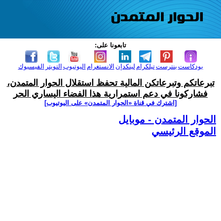
تابعونا على:
بودكاست
بنترست
تيلكرام
لينكدإن
الانستغرام
اليوتيوب
التويتر
الفيسبوك
تبرعاتكم وتبرعاتكن المالية تحفظ استقلال الحوار المتمدن،
فشاركونا في دعم استمرارية هذا الفضاء اليساري الحر
[اشترك في قناة ‫«الحوار المتمدن» على اليوتيوب]
الحوار المتمدن - موبايل
الموقع الرئيسي