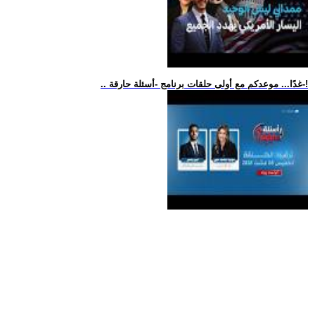
.. غدًا... موعدكم مع أولى حلقات برنامج -أسئلة حارقة-!