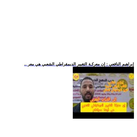
.. إبراهيم النافعي : إن معركـة التغيير الديمقراطي الشعبي هي معر