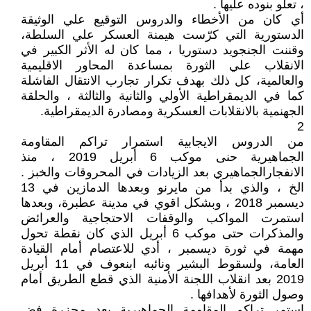
، تعلو بنوده عليها .
أي كان من الأخطاء والدروس التوقيع علي الوثيقة
الدستورية التي كرّست هيمنة العسكر علي السلطة،
وقننت الجنجويد دستوريا ، مما كان له الأثر الكبير في
الانقلاب علي الثورة بمساعدة المحاور الاقليمية
والعالمية، كل ذلك بهدف تكرار تجارب الانتقال الفاشلة
كما في الديمقراطية الأولي والثانية والثالثة ، والحلقة
الجهنمية بالانقلابات العسكرية ومصادرة الديمقراطية.
2
من الدروس الايجابية استمرار تراكم المقاومة
الجماهيرية حنى موكب 6 أبريل 2019 ، منذ
الانفجارالجماهيري بعد الزيادات في المحروقات والخبز .
الخ ، والذي بدأ من مايرنو وبعدها الدمازين في 13
ديسمبر 2018 ، وبشكل اقوي في مدينة عطبرة، وبعدها
استمرت المواكب والوقفات الاحتجاجية والعرائض
والمذكرات حتى موكب 6 أبريل الذي كان نقطة تحول
مهمة في ثورة ديسمبر ، أدي للاعتصام أمام القيادة
العامة، ولسقوط البشير ونائبه ابنعوف في 11 أبريل
2019 بعد انقلاب اللجنة الأمنية الذي قطع الطريق أمام
وصول الثورة لأهدافها .
استمر تراكم المقاومة الجماهيرية بعد مجزرة فض