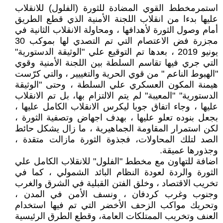
استمرمخطط القوي المضادة للثورة (الفلول) للانقلاب
عليها بدءا من انقلاب اللجنة الأمنية الذي قطع الطريق
أمام وصول الثورة لأهدافها ، ومحاولة الانقلاب الثانية في
مجزرة فض الاعتصام التي تم التصدي لها بموكب 30
يونيو 2019 ، بعدها تم التوقيع علي "الوثيقة الدستورية"
التي جري فيها تقاسم السلطة بين اللجنة الأمنية وقوي
"الهبوط الناعم " من قوي الحرية والتغييير ، والتي كرّست
هيمنة المكون العسكري علي السلطة ، وحتى "الوثيقة
الدستورية" "المعيبة" لم يتم الالتزام بها، بل تم الانقلاب
عليها ، وجاء اتفاق جوبا ليكرس الانقلاب الكامل عليها ،
بجعل بنوده تعلو عليها ، بهدف اجهاض وتصفية الثورة ،
لكن استمرار المقاومة الجماهيرية ، ما زال يشكل حائط
الصد لتلك المحاولات، فجذوة الثورة مازالت متقدة ،
وجذورها عميقة.
اضافة للتهاون مع مخطط "الفلول" للانقلاب الكامل علي
الثورة والردة لعودة النظام البائد الشمولي ، كما في
تخريب الاقتصاد ، وخلق الفتن القبلية في الشرق والغرب
وجنوب وغرب كردفان ، ونسف الأمن في المدن ،
وتحريك مواكب الزحف الأخضر التي تم فيها استخدام
العنف وتخريب الممتلكات العامة، وقطع الطرق الرئيسية