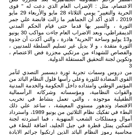
الاعتصام، مثل : الإضراب العام الذي دعت له " قوى
الحرية والتغيير" يومي الثلاثاء 28 مايو والأربعاء 29 مايو
2019 ، الذي أكد أن الجماهير ما زالت قابضة علي جمر
الثورة ، والسير بها قدما حتى قيام الحكم المدني
الديمقراطي، وبعد الاضراب العام جاءت مواكب 30 يونيو
و13 يوليو وساحة "الحرية" هادرة ، والتي أكدت أن جذوة
الثورة متقدة ، و لا بديل غير تسليم السلطة للمدنيين ،
والفصاص للشهداء من مرتكبي مجزرة فض الاعتصام ،
وتكوين لجنة التحقيق المستقلة الدولية.
3
من دروس وسمات تجربة ثورة ديسمبر التصدي لتآمر
القوي المضادة للثورة وعلي رأسها فلول النظام البائد من
المؤتمر الوطني وامتداده داخل الحكومة والخدمة المدنية
والقوات النظامية، ومؤسساته وشركاته الرأسمالية
الطفيلية موجوده ، والتي تعمل بنشاط في تخريب
الاقتصاد وتدهور مستوي المعيشة، ، ساعد علي ذلك
البطء في تفكيك نظام الثلاثين من يونيو 1989، واسترداد
أموال وممتلكات الشعب المنهوبة ، فما استردته لجنة
التمكين يمثل قطرة في جبل الجليد، اضافة للبطء في
محاسبة رموز النظام البائد الذين ارتكبوا جرائم الابادة