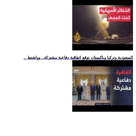
.. السعودية وتركيا وباكستان توقع اتفاقية دفاعية مشتركة.. وواشنط