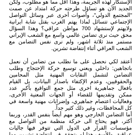
الإستنكار لهذه الجريمة، وهذا أقل مما هو مطلوب، ولكن
الجديد الآن هو تساؤل طرحته حركة امتداد عن صمت
"المجتمع الدولي"، وأصوات أخرى عبر وسائل التواصل
الإجتماعي تتسائل لماذا يهتم الغرب بقتل شابة ايرانية
ولايهتم لإستشهاد 700 مواطن عراقي؟ وهذا السؤال
محق حيث نرى تضامن عالمي واسع مع الشعب الإيراني
مستمر منذ ثلاثة اشهر، ولم نرى نفس التضامن مع
الشعب العراقي أثناء إنتفاضة تشرين.
أعتقد لكي نحصل على ما نطلب من تضامن أن نعمل
باتجاهين: داخلي ويعني توسيع حركة الإحتجاج وطلب
التضامن لتشمل النقابات المهنية مثل المحامين
والحقوقيين، وعدم الإكتفاء باصدار البيانات، بل القيام
بافعال جماهيرية اخرى مثل جمع التواقيع بأكبر عدد
ممكن وتقديمها للقضاء أو الجهات المعنية الأخرى،
وفعاليات اعتصام جماهيري، وإضرابات مهنية واسعة في
كل المحافظات، وغير ذلك كثير جداً.
أما التضامن الخارجي وهو مهم أيضاً بنفس القدر، وربما
أكثر، فهو يحتاج الى حركة منظمة من التواصل مع
مؤسسات القرار في الدول التي تتوفر فيها جاليات
عراقية، وللأسف هذا لم يتحقق في إنتفاضة تشرين وما