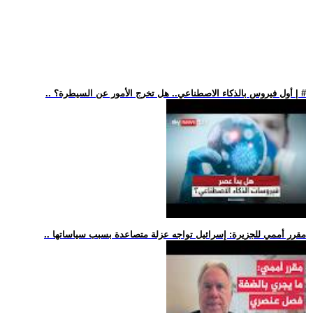
.. أول فيروس بالذكاء الاصطناعي.. هل تخرج الأمور عن السيطرة؟ | #
.. مقرر أممي للجزيرة: إسرائيل تواجه عزلة متصاعدة بسبب سياساتها