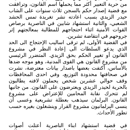
من حرية التعبير أكثر مما يحملها اسم القانون، وترافقت
مع قضية إصدار حكم بالسجن ثلاث سنوات على الشاب
حيدر الزيدي بسبب اعادته نشر تغريدة تمس الحشد
الشعبي، والثانية استشهاد شابين في الناصرية برصاص
القوات الأمنية اثناء احتجاجهم للمطالبة بمعالجتهم إثر
جروحهم في انتقاضة تشرين.
في القضية الأولى، لم ترقى اساليب الإحتجاج الى الحد
الذي يدعو السلطات الى إعادة النظر في مشروع
القانون أو تغيير الحكم بحق الزيدي. المتضرر الرئيسي
من مشروع القانون هي القوى المدنية، وهو موجه ضدها
بالأساس، أكتفت بعضها باصدار بيانات معترضة، نشرت
في صحافتها محدودة التوزيع، وفي احدى المحافظات
وقف حوالي عشرين شخص يحملون لافته يطالبون
بالحرية لحيدر الزيدي ويعترضون على القانون. من جانبها
لم تتحرك نقابة المحامين للإعتراض على مشروع
القانون. البرلمان سيذهب بعطلة تشريعية وعسى أن
ينسى البرلمانيون مشروع القرار وينشغلون بغيره حسب
تطور الأحداث.
في قضية استشهاد ابناء الناصرية أعتلت أصوات