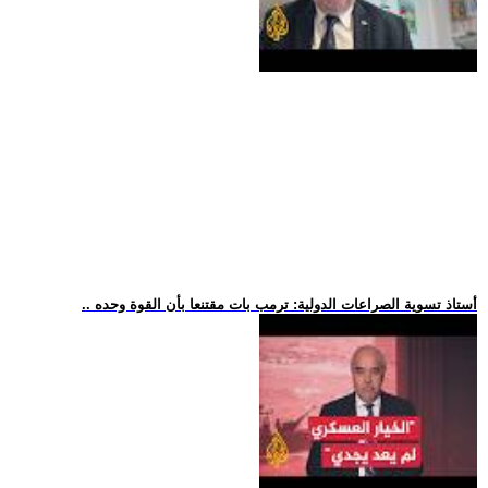
.. أستاذ تسوية الصراعات الدولية: ترمب بات مقتنعا بأن القوة وحده