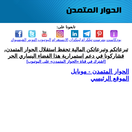
تابعونا على:
بودكاست
بنترست
تيلكرام
لينكدإن
الانستغرام
اليوتيوب
التويتر
الفيسبوك
تبرعاتكم وتبرعاتكن المالية تحفظ استقلال الحوار المتمدن،
فشاركونا في دعم استمرارية هذا الفضاء اليساري الحر
[اشترك في قناة ‫«الحوار المتمدن» على اليوتيوب]
الحوار المتمدن - موبايل
الموقع الرئيسي