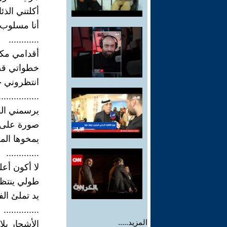
أكلتني الذئ
أنا مسلوب
............
أقدامي مكب
خطواتي قص
انتظروني ج
................
يرسمني الق
صورة على 
يمخوها الم
.............
لا أكون أ
طولي ينتظ
يد تملئ الف
..............
المزيد.....
الأشجار بلا