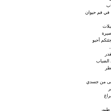
اب
 في فم حيوان
لات
يرة
ئتكم أحبو
.
در
الضباب
طر
على من جسدي
ر
راغ
 طيور