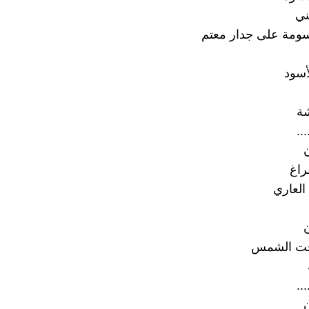
ني
مة على جدار معتم
أسود
ة
...
ن
راغ
العاري
ن
 تحت الشمس
...
ن