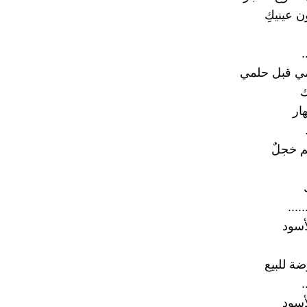
ن عينيكِ
.
ي قبل حلمي
ك
هار
م خجلٌ
.....
أسود
ضة للبيع
.
أسود