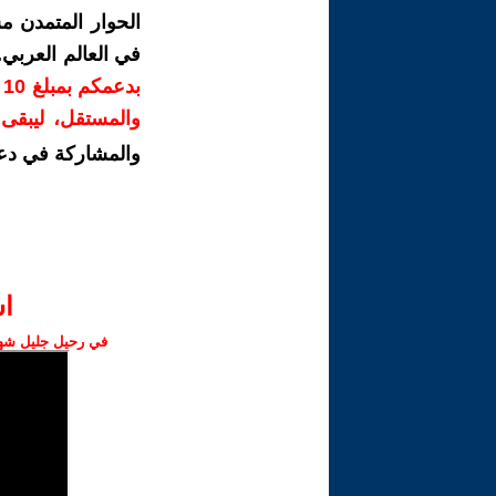
الحوار المتمدن م
في العالم العربي
ب
والمستقل، ليبقى ص
والمشاركة في دع
ا‫
في رحيل جليل شهبا