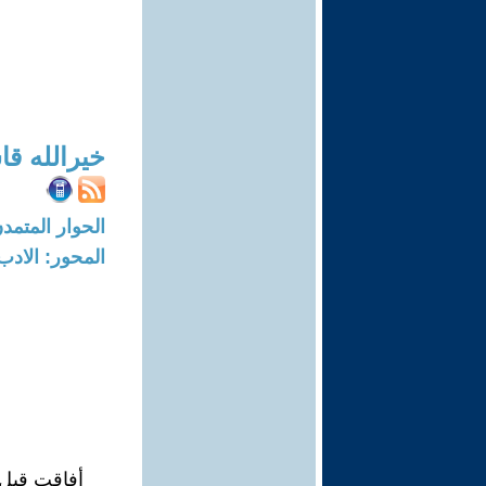
خيرالله قا
الحوار المتمدن-العدد: 7428 - 22
المحور: الادب
أفاقت قبل 