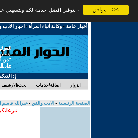
موافق - OK
لتوفير افضل خدمة لكم ولتسهيل عملي
أخبار عامة
-
وكالة أنباء المرأة
-
اخبار الأدب و
الموقع
يسارية
"من أج
حاز ال
إذا لديك
الزوار
اضافة/خدمات
بحث/الارشيف
الصفحة الرئيسية
-
الادب والفن
-
خيرالله قاسم 
تبرعاتكم