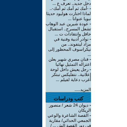
دخل جديد.. تعرف ع ...
-
-أمك ثم أمك ثم أمك-..
لماذا اختارت هوليود حديثا
نبويا عنوانا ...
-
عودة شيرين عبد الوهاب
تشعل المسرح.. استقبال
حافل وانتقادات ت ...
-
نوادر أدبية وفنية في
مزاد ليتفوند.. من
نيكراسوف المحظور إلى
...
-
فنان مصري شهير يعلن
اعتزاله التمثيل نهائيا
-
رجل يعيش داخل لوحة
إعلانية.. نتفليكس تبتكر
أغرب دعاية لفيلم ...
المزيد.....
كتب ودراسات
-
ديوان 24 شعر / منصور
الريكان
-
القصة الشاعرة والوعي
الجمعي الحداثي/ مقاربة
في دور القصة الش ... /