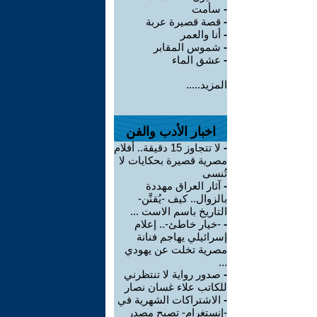
-
سأمت
-
قصة قصيرة عربة
-
أنا والعمر
-
شموس المقابر
-
عشق الماء
المزيد.....
اخبار الأدب والفن
-
لا تتجاوز 15 دقيقة.. أفلام
مصرية قصيرة بحكايات لا
تُنسى
-
آثار العراق مهددة
بالزوال.. كيف -يُقنَّن-
التاريخ باسم الاست ...
-
-خيار خاطئ-.. إعلام
إسرائيلي يهاجم فنانة
مصرية تخلت عن يهودي
...
-
صدور رواية لا تنتظرني
للكاتب علاء غسان نصار
-
الاشتراكات الشهرية في
-إنستغرام- تصبح مصدر