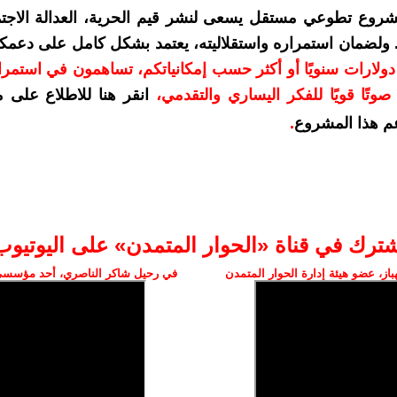
شروع تطوعي مستقل يسعى لنشر قيم الحرية، العدالة الاجتم
. ولضمان استمراره واستقلاليته، يعتمد بشكل كامل على دعمك
دعمكم بمبلغ 10 دولارات سنويًا أو أكثر حسب إمكانياتكم، تساهمون في استم
وتًا قويًا للفكر اليساري والتقدمي
،
انقر هنا للاطلاع على 
م هذا المشروع
.
شترك في قناة «الحوار المتمدن» على اليوتيوب
ز، عضو هيئة إدارة الحوار المتمدن
في رحيل شاكر الناصري، أحد مؤسسي 