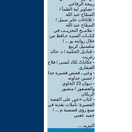
ربيحة الرفاعي
-
تصاوير لية الظمأ /
السمّاح عبد الله
-
ثلاثاءات عابر سبيل /
السمّاح عبد الله
-
ملامــح التجريــب في
كتابـات السيـد حـافظ من
خلال روايته يو ... /
سلسبيل كريبع
-
قناديل الحكمة / د. خالد
زغريت
-
حكاياتْ تَكاد تُنسى / فلاح
العيفاري
-
وعي ـ قصص قصيرة جدا
/ حسين جداونه
-
ديوان 23 الحاوي
والعصفور / منصور
الريكان
-
كتاب «عين على القصة
القصيرة: تأملات نقدية في
تسع رؤى قصصية م ... /
حميد عقبي
المزيد.....