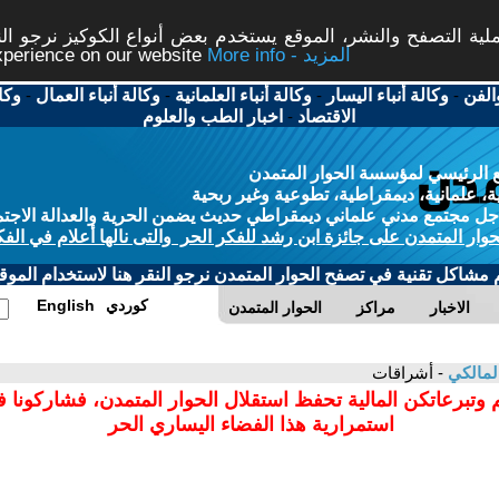
ة التصفح والنشر، الموقع يستخدم بعض أنواع الكوكيز نرجو النق
More info - المزيد
experience on our website
الفن
-
وكالة أنباء اليسار
-
وكالة أنباء العلمانية
-
وكالة أنباء العمال
-
وكا
الاقتصاد
-
اخبار الطب والعلوم
 الرئيسي لمؤسسة الحوار المتمدن
، علمانية، ديمقراطية، تطوعية وغير ربحية
ل مجتمع مدني علماني ديمقراطي حديث يضمن الحرية والعدالة الاجتم
حوار المتمدن على جائزة ابن رشد للفكر الحر والتى نالها أعلام في الفك
م مشاكل تقنية في تصفح الحوار المتمدن نرجو النقر هنا لاستخدام الموقع
كوردي
English
الاخبار
مراكز
الحوار المتمدن
المالكي
- أشراقات
 وتبرعاتكن المالية تحفظ استقلال الحوار المتمدن، فشاركونا 
استمرارية هذا الفضاء اليساري الحر