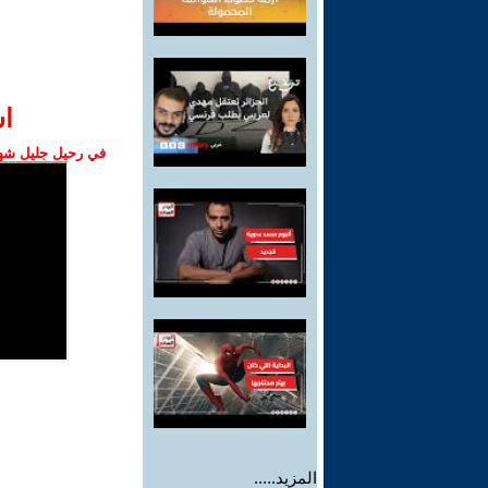
ا‫
في رحيل جليل شهبا
المزيد.....