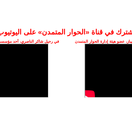
شترك في قناة «الحوار المتمدن» على اليوتيوب
ز، عضو هيئة إدارة الحوار المتمدن
في رحيل شاكر الناصري، أحد مؤسسي 