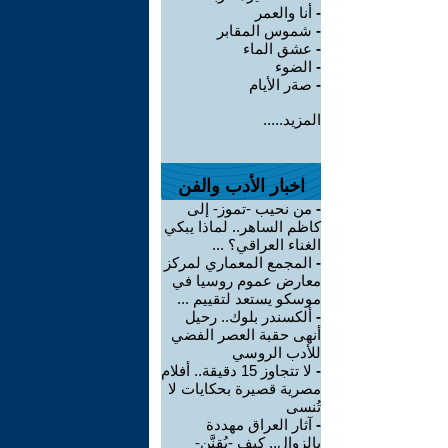
-
أنا والعمر
-
شموس المقابر
-
عشق الماء
-
الضوء
-
صةر الأيام
المزيد.....
اخبار الأدب والفن
-
من نحيب -تموز- إلى
كاظم الساهر.. لماذا يبكي
الغناء العراقي؟ ...
-
المجمع المعماري لمركز
معارض عموم روسيا في
موسكو يستعد لتقييم ...
-
ألكسندر بلوك.. رحيل
أنهى حقبة العصر الفضي
للأدب الروسي
-
لا تتجاوز 15 دقيقة.. أفلام
مصرية قصيرة بحكايات لا
تُنسى
-
آثار العراق مهددة
بالزوال.. كيف -يُقنَّن-