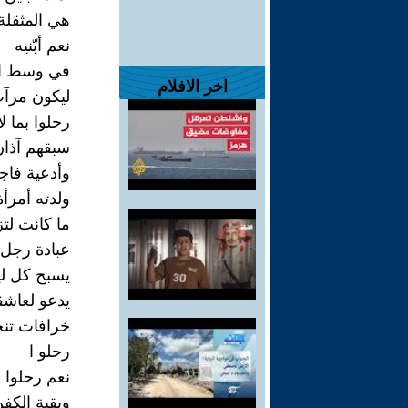
هي المثقلة 
نعم أبّنيه
في وسط ال
اخر الافلام
ليكون مرآب
رحلوا بما 
سبقهم آذان
وأدعية فاج
ولدته أمرأة
ما كانت لتز
عبادة رجل 
يسبح كل لي
يدعو لعاشق
خرافات تنج
رحلو ا
نعم رحلوا
وبقية الكف