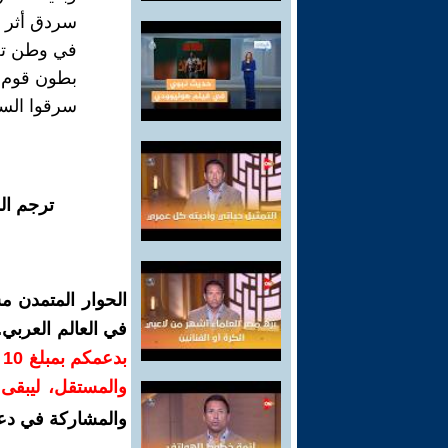
سردق أثر 
في وطن تع
بطون قوم 
سرقوا السرا
ترجم ال
الحوار المتمدن م
في العالم العربي
ب
والمستقل، ليبقى ص
والمشاركة في دع