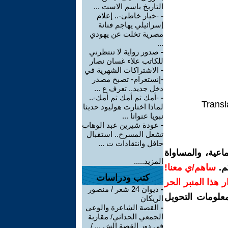
التاريخ باسم الاست ...
-
-خيار خاطئ-.. إعلام
إسرائيلي يهاجم فنانة
مصرية تخلت عن يهودي
...
-
صدور رواية لا تنتظرني
للكاتب علاء غسان نصار
-
الاشتراكات الشهرية في
-إنستغرام- تصبح مصدر
دخل جديد.. تعرف ع ...
-
-أمك ثم أمك ثم أمك-..
Transl
لماذا اختارت هوليود حديثا
نبويا عنوانا ...
-
عودة شيرين عبد الوهاب
تشعل المسرح.. استقبال
حافل وانتقادات ت ...
اعية، والمساواة
المزيد.....
م.
ساهم/ي معنا!
كتب ودراسات
رار هذا المنبر الحر
-
ديوان 24 شعر / منصور
معلومات التحويل
الريكان
-
القصة الشاعرة والوعي
الجمعي الحداثي/ مقاربة
في دور القصة الش ... /