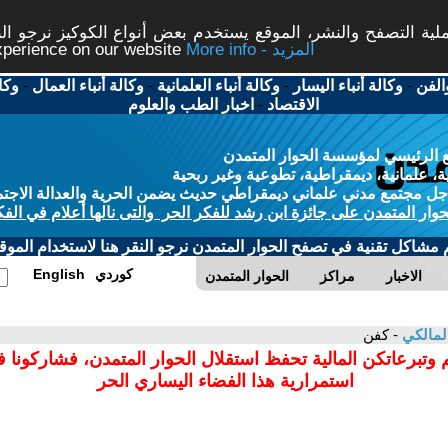
ة التصفح والنشر، الموقع يستخدم بعض أنواع الكوكيز نرجو النق
More info - المزيد
experience on our website
الفن
-
وكالة أنباء اليسار
-
وكالة أنباء العلمانية
-
وكالة أنباء العمال
-
وكا
الاقتصاد
-
اخبار الطب والعلوم
 الرئيسي لمؤسسة الحوار المتمدن
، علمانية، ديمقراطية، تطوعية وغير ربحية
ل مجتمع مدني علماني ديمقراطي حديث يضمن الحرية والعدالة الاجتم
حوار المتمدن على جائزة ابن رشد للفكر الحر والتى نالها أعلام في الفك
م مشاكل تقنية في تصفح الحوار المتمدن نرجو النقر هنا لاستخدام الموقع
كوردي
English
الاخبار
مراكز
الحوار المتمدن
المالكي
- كفن
 وتبرعاتكن المالية تحفظ استقلال الحوار المتمدن، فشاركونا 
استمرارية هذا الفضاء اليساري الحر