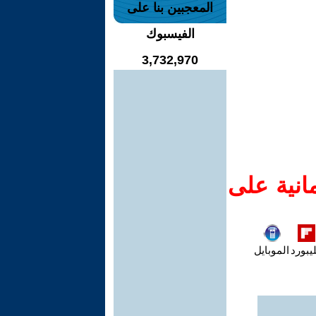
المعجبين بنا على
الفيسبوك
3,732,970
انية على
يبورد
الموبايل