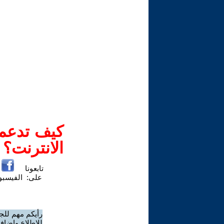
كيف تدعم-
الانترنت؟
تابعونا
على:
الفيسب
رأيكم مهم للج
للاطلاع وإضافة