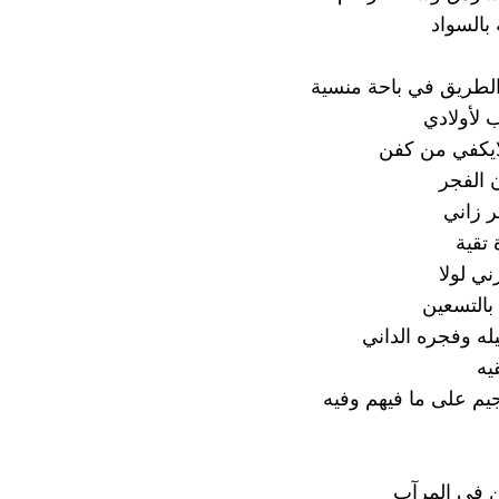
بالسواد
طريق في باحة منسية
 لأولادي
لايكفي من كفن
 الفجر
ر زاني
 تقية
ني لولا
بالتسعين
له وفجره الداني
يه
يم على ما فيهم وفيه
ن في المرآبِ