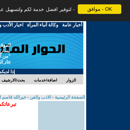
موافق - OK
لتوفير افضل خدمة لكم ولتسهيل عملي
أخبار عامة
-
وكالة أنباء المرأة
-
اخبار الأدب و
الموقع
يسارية
"من أج
حاز ال
إذا لديك
الزوار
اضافة/خدمات
بحث/الارشيف
الصفحة الرئيسية
-
الادب والفن
-
خيرالله قاسم 
تبرعاتكم