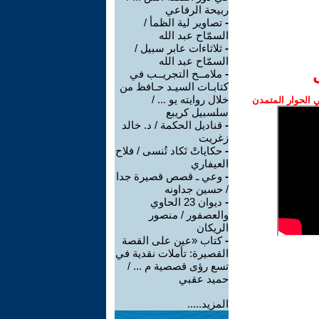
ربيحة الرفاعي
-
تصاوير لية الظمأ /
السمّاح عبد الله
-
ثلاثاءات عابر سبيل /
السمّاح عبد الله
-
ملامــح التجريــب في
كتابـات السيـد حـافظ من
خلال روايته يو ... /
الحوار المتمدن
سلسبيل كريبع
-
قناديل الحكمة / د. خالد
زغريت
-
حكاياتْ تَكاد تُنسى / فلاح
العيفاري
-
وعي ـ قصص قصيرة جدا
/ حسين جداونه
-
ديوان 23 الحاوي
والعصفور / منصور
الريكان
-
كتاب «عين على القصة
القصيرة: تأملات نقدية في
تسع رؤى قصصية م ... /
حميد عقبي
المزيد.....