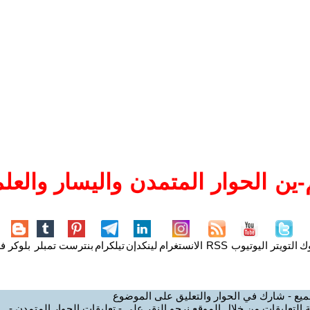
ين الحوار المتمدن واليسار والعلم
وك
التويتر
اليوتيوب
RSS
الانستغرام
لينكدإن
تيلكرام
بنترست
تمبلر
بلوكر
فل
ميع - شارك في الحوار والتعليق على الموضوع
 التعليقات من خلال الموقع نرجو النقر على - تعليقات الحوار المتمدن -