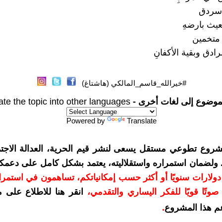
سردق
يث بارضهِ
متخمين
دق وبقية الأكفانِ
#خيرالله_قاسم_المالكي (هاشتاغ)
موضوع إلى لغات أخرى -
ate the topic into other languages
Powered by
Translate
شروع تطوعي مستقل يسعى لنشر قيم الحرية، العدالة الاجتم
. ولضمان استمراره واستقلاليته، يعتمد بشكل كامل على دعمك
دعمكم بمبلغ 10 دولارات سنويًا أو أكثر حسب إمكانياتكم، تساهمون في استم
وتًا قويًا للفكر اليساري والتقدمي
،
انقر هنا للاطلاع على 
م هذا المشروع
.