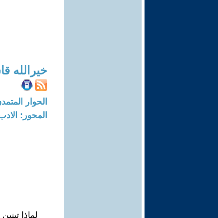
خيرالله قا
الحوار المتمدن-العدد: 7419 - 22
المحور: الادب
لماذا تبني