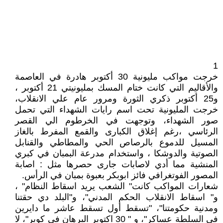
1
خرجت مواكب مليونية 30 أكتوبر هادرة في العاصمة
والأقاليم التي كانت ختام المسك بمليونيتي 21 أكتوبر ،
و25 أكتوبر ذكري الثورة ومرور عام علي الانقلاب،
خرجت المليونية تحت اسم رايات الشهداء التي تحمل
صور الشهداء، وتوجهت في الخرطوم الي القصر
الرئاسي ،رغم إغلاق الكبارى والقمع المفرط بالغاز
المسيل للدموع بالرصاص الحي والمطاطي والقنابل
الصوتية والدوشكا ، واستخدام مدرعة البمبان في كبري
المنشية مما أدي لاصابات جارى حصرها مثل : اصابة
المصور الفوتغرافي فائز ابوبكر بعبوة بمبان في الرأس.
شعارات المواكب كانت" الشعب يريد اسقاط النظام" ،
و" اسقاط الانقلاب الحكم المدني"، و"البلد دي حقتنا
ومدنية حكومتنا"، "تسقط أول تسقط عاشر ما دايرين
في السلطة عساكر"، و " 30 اكتوبر البرهان في كوبر"، لا