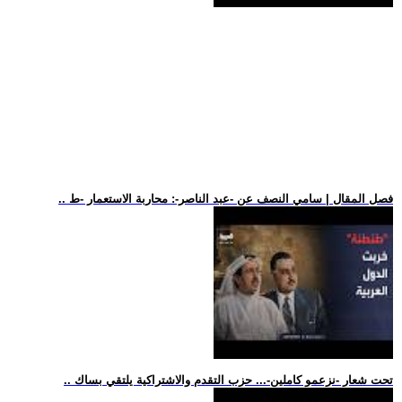
.. فصل المقال | سامي النصف عن -عبد الناصر-: محاربة الاستعمار -ط
.. تحت شعار -نزعمو كاملين-... حزب التقدم والاشتراكية يلتقي بساك