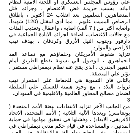
علي رؤوس المجلس العسكري أو اللجنة الأمنية لنظام
البائد، بسبب جريمة فض الاعتصام ، وجرائم قتل
المتظاهرين السلميين بعد انقلاب 24 أكتوبر ، باطلاق
الرصاص المميت عليهم ، مما أدي لمقتل (120) شهيدا،
واصابة اكثر من ( 7 ألف) اصابة ، واعنقال وتعذيب المئات
مع حالات الاغتصاب، اضافة لجرائم الابادة الجماعية في
دارفور وجنوب النيل الأزرق وكردفان ، بهدف نهب
الأراضي والموارد .
تتزايد ضغوط الأمريكان وحلفاؤهم مع تصاعد المد
الجماهيري ، للوصول الي تسوية تقطع الطريق أمام
التغيير الجذري ، الذي ينتج عنه نظام ديمقراطي مستقر ،
يؤثر علي المنطقة.
بالتالي فان التسوية هي للحفاظ علي استمرار نهب
ثروات البلاد ، مع وجود هيمنة للعسكر علي السلطة
لضمان مصالح المحاور العالمية والاقليمية في السودان.
3
من الجانب الآخر تتزايد الانتقادات لبعثة الأمم المتحدة (
يوننتامس) وبعدها الآلية الثلاثية ( الأمم المتحدة، الاتحاد
الأفريقي، الايقاد) ، وفشلها في تحقيق مهامها في حماية
المدنين ، والمساعدة في قيام حكم مدني ديمقراطي في
السودان ، وفي انجاح مهام الفترة الانتقالية، حتى العبور