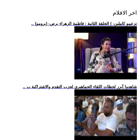
اخر الافلام
.. (برومو) -نزعمو كاملين- | الحلقة الثانية : فاطمة الزهراء برص
.. شاهدوا أبرز لحظات اللقاء الجماهيري لحزب التقدم والاشتراكية ب