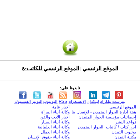
الموقع الرئيسي
الموقع الرئيسي للكاتب-ة
|
تابعونا على:
بنترست
تيلكرام
لينكدإن
الانستغرام
RSS
اليوتيوب
التويتر
الفيسبوك
الموقع الرئيسي
أخبار عامة
هيئة ادارة الحوار المتمدن - للإتصال بنا
وكالة أنباء المرأة
إحصائيات مؤسسة الحوار المتمدن
اخبار الأدب والفن
قواعد النشر
وكالة أنباء اليسار
ابرز كتاب / كاتبات الحوار المتمدن
وكالة أنباء العلمانية
يوتيوب التمدن
وكالة أنباء العمال
مكتبة التمدن
وكالة أنباء حقوق الإنسان