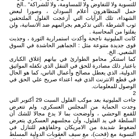
للتسوية ولا للتفاوض ولا للمساومة، ولا للشراكة" ..الخ
حمل المتظاهرون أعلام السودان ، وصورا لبعض
الشهداء، تلك الرآيات التي أزعجت الفلول الملتحفين
ثوب الشرطة ،التي تذكرهم بجرائمهم ضد الانسانية، ولن
يفلتوا من المحاسبة .
كانت المليونية ناجحة وأكدت استمرارية الثورة ، وجذبت
قوى جديدة متنوعة مثل : الجماهير الحاشدة في السوق
الشعبي. الخ.
كما استنكر محامو الطوارئ في بيانهم إغلاق الكبارى
باعتبار ذلك مصادرة للحق في التنقل الذي تكفله المواثيق
الدولية، الذي يعطل مصالح وأعمال الناس، كما هو الحال
في قطع الانترنت الذي فيه اعتداء صريح علي الحق في
الوصول للمعلومات.
2
جاءت المليونية بعد موكب الفلول السبت 29 أكتوبر التي
وجدت الحماية من المجلس العسكري، ولم تتعرض
للقمع الوحشي ، وأوضحت بما لا يدع مجالا للشك أن
السلطة في يد الفلول، وأن مجلسهم العسكري يتعرض
لضغوط شديدة من الامريكان وحلفاؤهم للتنازل في
التسوية مع (قحت)، مع سيف العقوبات الدولية المسلط