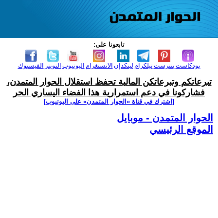
تابعونا على:
بودكاست
بنترست
تيلكرام
لينكدإن
الانستغرام
اليوتيوب
التويتر
الفيسبوك
تبرعاتكم وتبرعاتكن المالية تحفظ استقلال الحوار المتمدن،
فشاركونا في دعم استمرارية هذا الفضاء اليساري الحر
[اشترك في قناة ‫«الحوار المتمدن» على اليوتيوب]
الحوار المتمدن - موبايل
الموقع الرئيسي