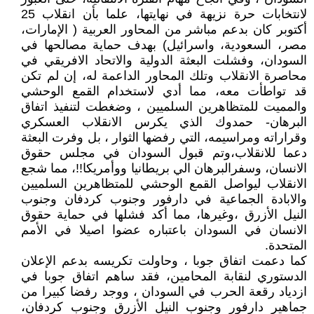
لانتخابات حرة نزيهة في نهايتها، علما بأن انقلاب 25
أكتوبر كان بدعم مباشر من المحاور العربية ( الإمارات،
مصر، السعودية، واسرائيل) بهدف حماية مصالحها في
السودان، وفشلت البعثة الدولية والاتحاد الافريقي في
محاصرة الانقلاب وتلك المحاور الداعمة له، إن لم تكن
قد تواطأت معه، مما أدي لاستخدام القمع الوحشي
والمميت للمتظاهرين السلميين ، وضغطت لتنفيذ اتفاق
البرهان- حمدوك الذي يكرس الانقلاب العسكري
وقراراته ومراسيمه، التي رفضها الثوار ، بل وفرت البعثة
دعما للانقلاب،وتم قبول السودان في مجلس حقوق
الانسان، وسفرالبرهان الي بريطانيا ووأمريكا!!، مما شجع
الانقلاب ليواصل القمع الوحشي للمتظاهرين السلميين
والابادة الجماعية في دارفور وجنوب كردفان وجنوب
النيل الأزرق ،وغيرها، مما أكد فشلها في حماية حقوق
الانسان في السودان باعتباره عضوا اصيلا في الأمم
المتحدة.
كما دعمت اتفاق جوبا ، وحاولت تكريسه بدعم الإعلان
الدستوري لنقابة المحامين، فقد ساهم اتفاق جوبا في
ازدياد رقعة الحرب في السودان ، ووجد رفضا كبيرا من
جماهير دارفور وجنوب النيل الأزرق وجنوب كردفان،