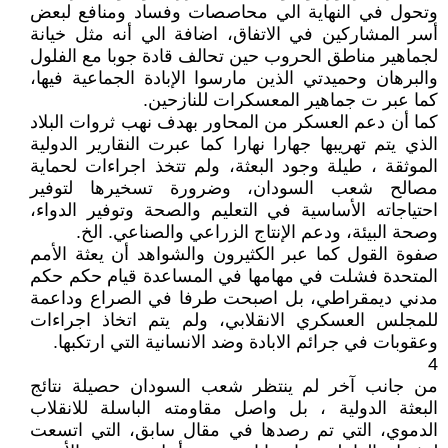
وتحول في النهاية الي محاصصات وفساد ومنافع لبعض
أسر المشاركين في الاتفاق، اضافة الي أنه مثل خيانة
لجماهير مناطق الحروب حين تحالف قادة جوبا مع الفلول
والبرهان وحميدتي الذين مارسوا الإبادة الجماعية فيها،
كما عبر ت جماهير المعسكرات للنازحين.
كما أن دعم العسكر من المحاور بهدف نهب ثروات البلاد
الذي يتم تهريبها جهارا نهارا كما عبرت النقارير الدولية
الموثقة ، طيلة وجود البعثة، ولم تتخذ اجراءات لحماية
مصالح شعب السودان، وضرورة تسخيرها لتوفير
احتياجاته الأساسية في التعليم والصحة وتوفير الدواء،
وصحة البيئة، ودعم الإنتاج الزراعي والصناعي. الخ.
صفوة القول كما عبر الكثيرون والشواهد أن يعثة الأمم
المتحدة فشلت في مهامها في المساعدة قيام حكم حكم
مدني ديمقراطي، بل اصبحت طرفا في الصراع وداعمة
للمجلس العسكري الانقلابي، ولم يتم اتخاذ اجراءات
وعقوبات في جرائم الابادة وضد الانسانية التي ارتكبها.
4
من جانب آخر لم ينتظر شعب السودان حصيلة نتائج
البعثة الدولية ، بل واصل مقاومته الباسلة للانقلاب
الدموي، التي تم رصدها في مقال سابق، التي اتسعت