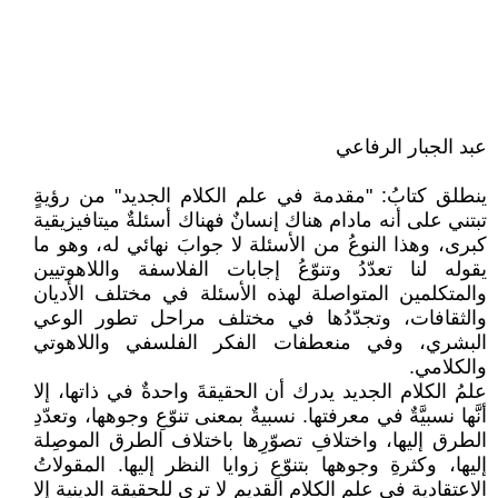
عبد الجبار الرفاعي
ينطلق كتابُ: "مقدمة في علم الكلام الجديد" من رؤيةٍ
تبتني على أنه مادام هناك إنسانٌ فهناك أسئلةٌ ميتافيزيقية
كبرى، وهذا النوعُ من الأسئلة لا جوابَ نهائي له، وهو ما
يقوله لنا تعدّدُ وتنوّعُ إجابات الفلاسفة واللاهوتيين
والمتكلمين المتواصلة لهذه الأسئلة في مختلف الأديان
والثقافات، وتجدّدُها في مختلف مراحل تطور الوعي
البشري، وفي منعطفات الفكر الفلسفي واللاهوتي
والكلامي.
علمُ الكلام الجديد يدرك أن الحقيقةَ واحدةٌ في ذاتها، إلا
أنَّها نسبيَّةٌ في معرفتها. نسبيةٌ بمعنى تنوّعِ وجوهها، وتعدّدِ
الطرق إليها، واختلافِ تصوّرِها باختلاف الطرق الموصِلة
إليها، وكثرةِ وجوهها بتنوّعِ زوايا النظر إليها. المقولاتُ
الاعتقادية في علم الكلام القديم لا ترى للحقيقة الدينية إلا