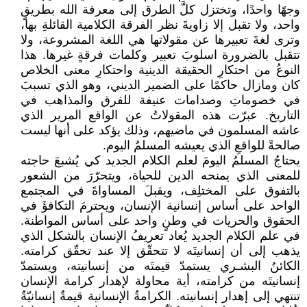
وجهًا واحدًا، وتختزل كلَّ الطرق إلى معرفة الله بطريقٍ
واحد، ولا تقبل إلا زاويةَ نظر الفرقة الكلامية القائلةِ بها،
وترى لغةَ تعبيرها عن مقولاتها هي اللغة المشروعة، ولا
تتقبل بالضرورة اسلوبَ تعبير وكلمات فرقةٍ غيرها. هذا
النوعُ من احتكارِ الحقيقة الدينية واحتكارِ معنى الخلاص
كان ومازال حاكمًا على الضمير الديني، وهو الذي تسببَ
في خصوماتِ وصدامات عنيفة للفرق والمذاهب في
التاريخ. عبرّت هذه المقولاتُ عن الواقع المرير الذي
عاشه المسلمون في ماضيهم، وذلك يؤكد على أنها ليست
صالحةً للواقعِ الذي يعيشه المسلمُ اليوم.
يحتاجُ المسلمُ اليومَ لعلم الكلام الجديد كي يُشبعَ حاجته
للمعنى الذي يمنحه الدين للحياة، ويتحرّرَ من الشعور
بالتفوق على المختلِف، ويقبلَ المساواةَ في المجتمع
الواحد على أساس إنسانية الإنسان، ويحترمَ التكافؤَ في
الحقوق والحريات في وطنٍ واحد على أساس المواطنة.
في علم الكلام الجديد يُعاد تعريفُ الإنسان بالشكل الذي
يذهب إلى أن إنسانيتَه لا تتحقّق إلا عند تحقّق كرامته.
الكائنُ البشـري يستمدّ قيمتَه من إنسانيته، ويستمدّ
إنسانيتَه من كرامته، أية محاولة لإهدار كرامة الإنسان
تنتهي إلى إهدار إنسانيته. الكرامةُ الإنسانية قيمةٌ إنسانيّةٌ