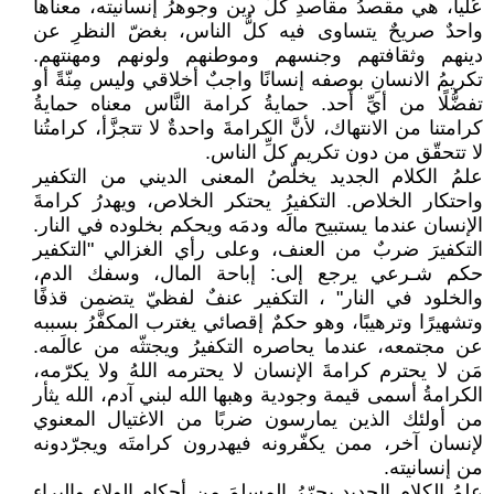
عُليا، هي مقصدُ مقاصدِ كلّ دين وجوهرُ إنسانيته، معناها
واحدٌ صريحٌ يتساوى فيه كلُّ الناس، بغضّ النظرِ عن
دينهم وثقافتهم وجنسهم وموطنهم ولونهم ومهنتهم.
تكريمُ الانسانِ بوصفه إنسانًا واجبٌ أخلاقي وليس مِنّةً أو
تفضُّلًا من أيِّ أحد. حمايةُ كرامة النَّاس معناه حمايةُ
كرامتنا من الانتهاك، لأنَّ الكرامةَ واحدةٌ لا تتجزَّأ، كرامتُنا
لا تتحقّق من دون تكريم كلِّ الناس.
علمُ الكلام الجديد يخلّصُ المعنى الديني من التكفير
واحتكار الخلاص. التكفيرُ يحتكر الخلاص، ويهدرُ كرامةَ
الإنسان عندما يستبيح مالَه ودمَه ويحكم بخلوده في النار.
التكفيرَ ضربٌ من العنف، وعلى رأي الغزالي "التكفير
حكم شـرعي يرجع إلى: إباحة المال، وسفك الدم،
والخلود في النار" ، التكفير عنفٌ لفظيّ يتضمن قذفًا
وتشهيرًا وترهيبًا، وهو حكمٌ إقصائي يغترب المكفَّرُ بسببه
عن مجتمعه، عندما يحاصره التكفيرُ ويجتثّه من عالَمه.
مَن لا يحترم كرامةَ الإنسان لا يحترمه اللهُ ولا يكرّمه،
الكرامةُ أسمى قيمة وجودية وهبها الله لبني آدم، الله يثأر
من أولئك الذين يمارسون ضربًا من الاغتيال المعنوي
لإنسان آخر، ممن يكفّرونه فيهدرون كرامتَه ويجرّدونه
من إنسانيته.
علمُ الكلام الجديد يحرّرُ المسلمَ من أحكام الولاء والبراء