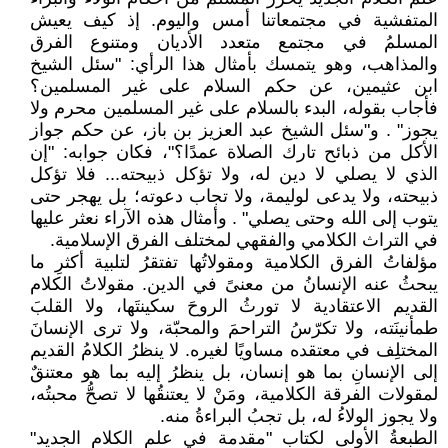
المتفشية في مجتمعاتنا أمس واليوم. إذ كيف يعيش
المسلمُ في مجتمع متعدد الأديان ومتنوع الفرق
والمذاهب، وهو يتمسك بأمثال هذا الرأي: "سئل الشيخ
ابن عثيمين، عن حكم السلام على غير المسلمين؟
فأجاب بقوله، البدء بالسلام على غير المسلمين محرم ولا
يجوز" . و"سئل الشيخ عبد العزيز بن باز، عن حكم جواز
الأكل من ذبائح تارك الصلاة عمدًا؟"، فكان جوابه: "إن
الذي لا يصلي لا دين له، ولا تؤكل ذبيحته... فلا تؤكل
ذبيحته، ولا يدعى لوليمة، ولا تجاب دعوته؛ بل يهجر حتى
يتوب إلى الله وحتى يصلي" . وأمثال هذه الآراء نعثر عليها
في التراث الكلامي والفقهي لمختلف الفرق الإسلامية.
مؤلفاتُ الفرق الكلامية ومقولاتُها تفتقرُ لتلبية أكثرِ ما
يبحثُ عنه الإنسانُ من معنىً في الدين. مقولاتُ الكلام
القديم الاعتقادية لا تورثُ الروحَ سكينتَها، ولا القلبَ
طمأنينَته، ولا تكرّسُ التراحمَ والمحبّة، ولا ترى الإنسانَ
المختلِف في معتقده مساويًا لغيره. لا ينظرُ الكلامُ القديم
إلى الإنسانِ بما هو إنسان، بل ينظرُ إليه بما هو معتنقٌ
لمقولات الفرقة الكلامية، ومَنْ لا يعتنقُها لا تصحُّ محبتُه،
ولا يجوز الولاءُ له، بل تجبُ البراءةُ منه.
الطبعةُ الأولى لكتاب "مقدمة في علم الكلام الجديد"