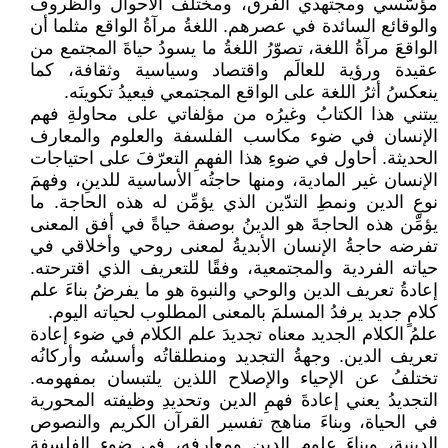
مؤسّسي ومجتهدي الفرق، ومختلف الأحوال والظروف
والوقائع السائدة في عصرهم. اللغةُ مرآةُ الواقع مثلما أن
الواقعَ مرآةُ اللغة، تصوّرُ اللغةُ ما يسودُ حياةَ المجتمع من
عقيدة ورؤية للعالَم واقتصاد وسياسية وثقافة، كما
ينعكسُ أثرُ اللغة على الواقع المجتمعي فيعيدُ تكوينَه.
يبتني هذا الكتابُ وغيرُه من مؤلفاتي على محاولةِ فهم
الإنسان في ضوء مكاسب الفلسفة والعلوم والمعارف
الحديثة. أحاول في ضوءِ هذا الفهمِ التعرّفَ على احتياجات
الإنسان غير المادية، ومنها حاجتُه الأساسية للدينِ، وفهمَ
نوعِ الدين ونمطِ التدّين الذي يؤمِّن له هذه الحاجة. ما
يؤمِّن هذه الحاجةَ هو الدينُ بوصفة حياةً في أفق المعنى
تفرضه حاجةُ الإنسان الأبديةُ لمعنى روحي وأخلاقي في
حياته الفردية والمجتمعية، وفقًا للتعريف الذي اقترحته.
إعادةُ تعريف الدين والوحي والنبوة هو ما يفرضُ بناءَ علم
كلامٍ جديد يرفدُ المسلمَ بالمعنى المطلوب لحياته اليوم.
علمُ الكلام الجديد معناه تجديدَ علم الكلام في ضوء إعادة
تعريف الدين. وجهةُ التجديد ومنطلقاتُه وأسسُه وأركانُه
تختلفُ عن الإحياء والإصلاح اللذين يلتبسان بمفهومه.
التجديدُ يعني إعادةَ فهمِ الدين وتحديدِ وظيفته المحورية
في الحياة، وبناءَ مناهج تفسير القرآن الكريم والنصوص
الدينية، وبناءَ علومِ الدين ومعارفِه، في ضوء الفلسفة