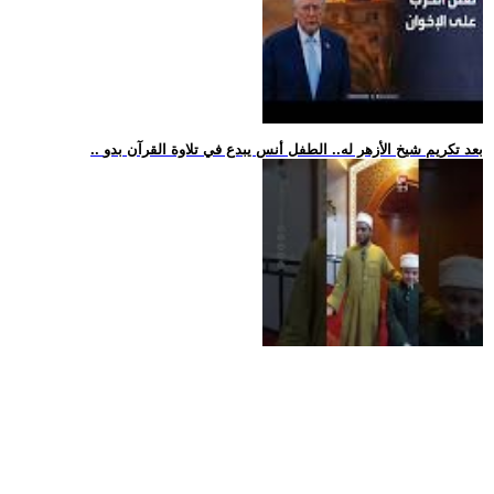
.. بعد تكريم شيخ الأزهر له.. الطفل أنس يبدع في تلاوة القرآن بدو