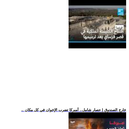
.. خارج الصندوق | حصار شامل.. أميركا تضرب الإخوان في كل مكان