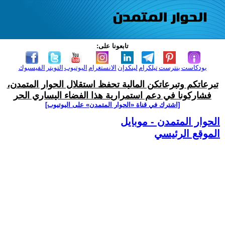
تابعونا على:
بودكاست
بنترست
تيلكرام
لينكدإن
الانستغرام
اليوتيوب
التويتر
الفيسبوك
تبرعاتكم وتبرعاتكن المالية تحفظ استقلال الحوار المتمدن،
فشاركونا في دعم استمرارية هذا الفضاء اليساري الحر
[اشترك في قناة ‫«الحوار المتمدن» على اليوتيوب]
الحوار المتمدن - موبايل
الموقع الرئيسي