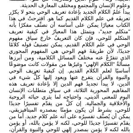
وعلوم الإنسان والمجتمع ومختلف المعارف الحديثة.
يبدأ علمُ الكلام الجديد بإعادة تعريف الوحي بنحو لا يكرّر
تعريفَه في علم الكلام القديم كما هو. اقترحتُ في هذا
الكتاب معيارًا يمكن على أساسه أن نصنِّف مفكرًا بأنه
"متكلم جديد"، ويتمثل هذا المعيارُ في كيفية تعريف
المتكلم للوحي، فإن كان التعريفُ خارجَ سياق مفهوم
الوحي في علم الكلام القديم، يمكن تصنيفُ قوله كلامًا
جديدًا، لأن طريقةَ فهم الوحي هي المفهوم المحوري
الذي تتفرّعُ عنه مختلفُ المسائلِ الكلامية، ومن أبرزها
مسألةُ "الكلام الإلهي" وغيرُها من مقولات كانت موضوعًا
أساسيًا لعلم الكلام القديم. إن كيفيةَ تعريف الوحي
والنبوة والقرآن يتفرع عنها ويعود إليها كلُّ شيء في
الدين، لا يبدأ تجديدُ فهم الدين إلا بإعادة تعريف هذه
المفاهيم المحورية الثلاثة، في سياق متطلبات الإنسان
اليوم للمعنى الديني، واحتياجه لما يثري حياتَه الروحية
والأخلاقية والجمالية. إن كلَّ من يقدّم تفسيرًا جديدًا
للوحي، بشرط أن يكون مؤمنًا بمصدره الميتافيزيقي،
يمكن أن يُصنَّف تفسيرُه على أنه علم كلام جديد. أما من
يقدّم تفسيرًا جديدًا للوحي، لكنه لا يؤمن بالله، أو يؤمن
بالله لكنه لا يؤمن بمصدر إلهي للوحي والنبوة والقرآن،