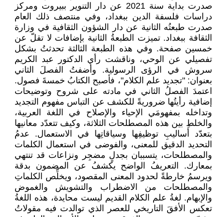
صدرت بداية سنة 2021 عن دار التنوير ببيروت ومركز
دراسات فلسفة الدين ببغداد، وفي منتصف ذلك العام
صدرت طبعتُه الثانية عن دار الشؤون الثقافية في وزارة
الثقافة ببغداد. تميزت الطبعةُ الثانية بإضافات لا تقلّ عن
خمسين صفحة. وفي هذه الطبعة الثالثة تحدثتُ بشكل
تفصيلي عن الوحي، وناقشت رأي الدكتور عبد الكريم
سروش في الرؤى الرسولية. وأضفتُ الفصلَ الثاني
بعنوان: "تجديد علم الكلام"، فأصبح الكتابُ خمسةَ فصول.
اعتمدَ الفصلُ الثاني في مادته على شروح وتوضيحات
إضافية رأيتُها ضروريةً للكشف عن التباس مفهوم التجديد
وتداخله بمفهومَي الإحياء والإصلاح في اللغة العربية،
والخلطِ بين هذه المصطلحات الثلاثة، وكيف تتعدّد معانيها
بتعدّد أساليبِ توظيفِها وسياقاتِها في الاستعمال. عدمُ
التحديد الدقيق للمعنى، والفوضى في استعمال الكلمات
والمصطلحات، يتسببان بجدلٍ مضجِر ونزاعات قد تنتهي
بمعارك. التعريفُ الواضح يكشفُ عن المضمون بدقة
ويرسمُ خارطةً لحدود المعنى المقصود، ويخلِّص الكلماتِ
والمصطلحات من الاضطراب والتشويش والغموض
والإبهام. لغةُ علم الكلام القديم ليست محايدة، هذه اللغةُ
تعكس الأفقَ التاريخي للعصر الذي توالدت فيه مقولاتُ