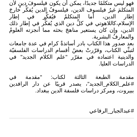
فهو ليس متكلمًا جديدًا، يمكن أن يكون فيلسوفَ دينٍ لأن
المتكلمَ غيرُ فيلسوف الدين، فيلسوفُ الدين يُفكِّر خارجَ
إطار الدين، أما المتكلمُ فيُفكِّر في إطار
الإسلام،كاللاهوتي في كلِّ دين الذي يُفكِّر في إطار ذلك
الدين، وإن كان يستعير مناهجَ بحثه مما أنجزته العلومُ
والمعارفُ البشرية.
بعد صدور هذا الكتاب بادر أساتذةٌ كرام في عدة جامعات
لتبنِّي الكتاب، وقرّرتْ بعضُ أقسام الدراسات الفلسفيّة
والدينية اعتماده في مقرّر "علم الكلام الجديد" في
الدراسات العليا.
مقدمة الطبعة الثالثة لكتاب: "مقدمة في
#علم_الكلام_الجديد"، يصدر قريبًا عن دار الرافدين
ببيروت، ومركز دراسات فلسفة الدين ببغداد.
#عبدالجبار_الرفاعي