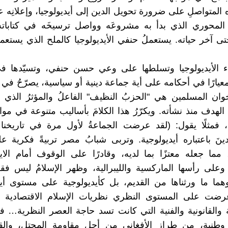
 المتواصلِ على ضرورة تحويل الدين إلى أيديولوجيا، وإعلانِه 
المحوري الذي بدأ به مشروعَه وواصل ترسيخَه في كتاباته 
تى آخر حياته. يستعملُ حنفي الأيديولوجيا كالملح الذي يستعم
ء الأيديولوجيا وتسلطها على وعي حسن حنفي، وتسيّدها في
عيارًا في أحكامه على أية جماعة دينية أو سياسية، يصرّحُ في ك
خوان المسلمين هي "الحزبُ النظيف" الفاعلُ والمؤثرُ الذ
الهدف منذ نشأته. ويكرّرُ هذا الكلامَ بأساليب متنوعة في موار
، فمثلًا يقول: (لقد عرضت الجماعةُ لأول مرة في تاريخنا
ينَ باعتباره أيديولوجية. وتربى شبابُ مصر تربيةً فكرية
 مما جعله معتزًا بما لديه، وقادرًا على الوقوف أمام الاي
وعلى رأسها الماركسية والليبرالية، وظهر الإسلامُ ليس ف
ما ما ورثناها من القديم، بل كأيديولوجية على مستوى أيد
رضت على المستوى النظري نظريات الإسلام الاقتصادية و
ة والقانونية والفنية التي كانت تسد حاجة العصر النظرية… ‏فك
ة وطنية، من طراز الأفغاني من أجل مقاومة المحتل، وال