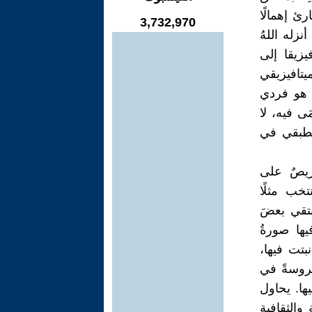
ئ إهمالًا
3,732,970
نزله اللهُ
يزيقا إلى
يتافيزيقي
 هو فردي
ى فيه، لا
الطبقي في
ريصٌ على
تخب مثلًا
نتقي بعضَ
يها صورةُ
بتت فيها،
روسةً في
يها. يحاول
والثقافية