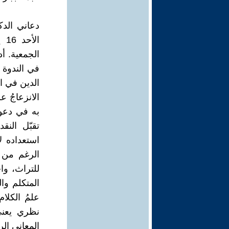
دعاني الد
الجمعية. أد
في الندوة 
الدين في ا
الانزعاجُ ع
به في دعو
تقبّل النق
استعداده ل
الرغم من ا
للتراث، واخ
المتكلم وا
‏علمُ الكل
نظري يعني 
المعاني الر