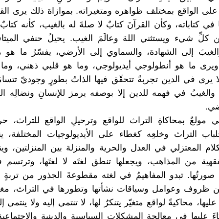
على الواقع بمختلف ظواهره ومتغيراته. بموازاة ذلك يرى القار
ا في كتاباته، وكأن القرآنَ كتابٌ لا صلةَ له بالغيب، كأنه كتابٌ أ
ن كلِّ شيء ويستثني اللهَ وعالَمَ الغيب. يحيلُ حنفي الميتاف
والغيبَ إلى الشهادة، والسماوي إلى الأرضي، يفسّرُ ما هو م
 ويرى ما هو أنطولوجي أيديولوجي، وما هو قلبي ذهني، وما
يرى في الدين تجربةً تتحقّق فيها الذاتُ بطورٍ وجوديّ تتسامَ
 والغيبُ في فهمه للدين إلا بوصفه يرمز للإنسانِ ونضالِه 
ضي.
مولعٌ بمحاكاةِ التراث للواقع وترحيلِ الواقع للتراث، ح
لباب التراث وخلعِه كغطاء على الأيديولوجيات المختلفة، ين
كلام المعتزلي في العدل والحرية والمنزلة بين المنزلتين، وي
فقهية من المذاهب، ويجعلها تنطق لغتَه لا لغتَها، وترتسم ف
 صورتُها. تبدو المفاهيمُ في لغته مقطوعةَ الجذور من تربةٍ ن
 من ظروف وعوامل وسياقات نشأتها وتطورها في التراث، مغ
ليها، محاكيةً لواقع متغيّر يتنكرُ لها، لا تنتمي إليه ولا ينتمي إل
ءَ عليها في معالجة المشكلات السياسية والدينية والاجتماعية 