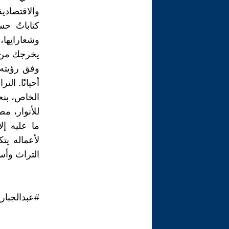
والاقتصادي
كتاباتُ ح
وشعاراتِها،
يخرجك من طو
وفق رؤيته.
أحيانًا. ال
الخاص، بنحو
للأنوار، مص
ما عليه إلا
لأعماله يت
التراث وأسل
#عبدالجبار