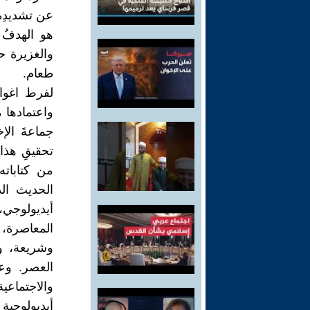
عن تشديدِه
هو الهدفُ 
والغزيرة ح
طعام.
لفرط اغوا
واعتمادها م
جماعةَ الإ
تحقيقِ هذا 
من كتاباته
الحديث الد
أيديولوجي،
المعاصرة، 
وشريعة، وه
العصر. وع
والاجتماعي
أيديولوجي