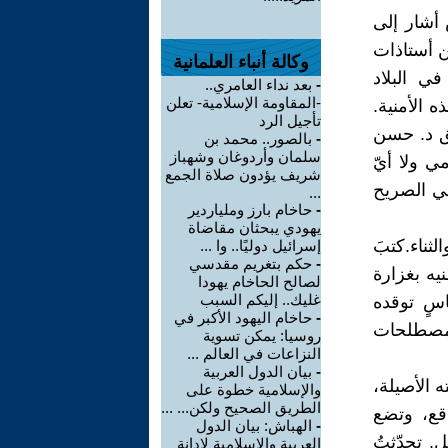
أشار إلى
من أستاذات
وكالة أنباء العلمانية
في البلاد
-
بعد نداء العامري..
-المقاومة الإسلامية- تعلن
 الأمنية.
تأجيل الرد
يق د. حسن
-
بالصور.. محمد بن
سلمان وأردوغان وشهباز
ي ولا أيّ
شريف يؤدون صلاة الجمع
في الصريح
...
-
حاخام بارز وملياردير
يهودي يبحثان مقاضاة
لثناء.كتبَ
إسرائيل دوليًا.. وا ...
-
حكم بتغريم مقدسي
يه بغزارة
لصالح الحاخام يهودا
غليك.. إليكم السبب
اسٍ توقده
-
حاخام اليهود الأكبر في
 ومصطلحات
روسيا: يمكن تسوية
النزاعات في العالم ...
-
بيان الدول العربية
 الأصيلة،
والإسلامية خطوة على
الطريق الصحيح ولكن... ...
اقع، وتضع
-
الهباش: بيان الدول
ل. تحدّثتُ
العربية والإسلامية لإدانة