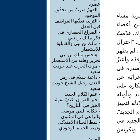
عصره
-
الفهمُ ضربٌ من تحقّق
رية مساء
الموجود
-
التربية تغذّيها العواطف
روفين أعضاء
قبل العقل
-
الصراع الحضاري في
ك. قدّمتُ
فكر مالك بن نبي
: "اختزال
-
مالك بن نبي والقابلية
للاستعمار
. لم يظهر
-
هاجس مالك بن نبي
فَه وأعتزّ
تحرير وطنه من الاستعمار
-
موت الحرب عند جودت
 صدره في
سعيد
عرابَه عن
-
داعية سلام في زمن
العنف رحيل الشيخ جودت
كارَه على
سعيد
 وتأويلِه
-
علم الكلام الجديد
-
خير القرون: كيفَ نفهمُ
تُه لتمييز
الخيرَ في التاريخ؟
-
حكاية النبي موسى
 الجديد".
والراعي في المثنوي
الجديد في
-
نمط الحياة الامتلاكي
ونمط الحياة الوجودي
َ وتكريسَ
المزيد.....