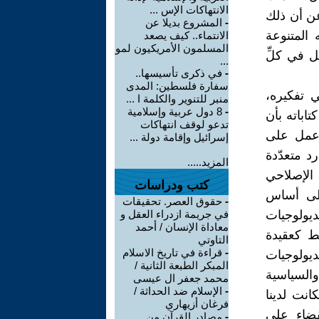
الانتهاكات الإس ...
عن أن ذلك
-
المشروع بديلا عن
المتنوعة
الانتماء.. كيف يصعد
المسلمون الأمريكيون لمو
ل في كلِّ
...
-
في ذكرى تأسيسها..
سفارة فلسطين: المدى
 تفكيره،
منبر للتنوير والكلمة ا ...
-
8 دول عربية وإسلامية
تاباته بأن
تدعو لوقف انتهاكات
ي عمل على
إسرائيل وإقامة دولة ...
د متعدّدة
المزيد.....
 الإصلاحي
كتب ودراسات
 على أساس
-
حقوق العصر. تحقيقات
ديولوجيات
في جريمة ازدراء العقل و
معاداة الإنسان / أحمد
قط كعقيدة
التاوتي
-
قراءة في تاريخ الاسلام
يولوجيات
المبكر الطبعة الثانية /
السياسية
محمد جعفر ال عيسى
-
الإسلام ضد الحداثة /
انت لدينا
فرغان أزيهاري
قضاء على
-
مصادر القرآن من