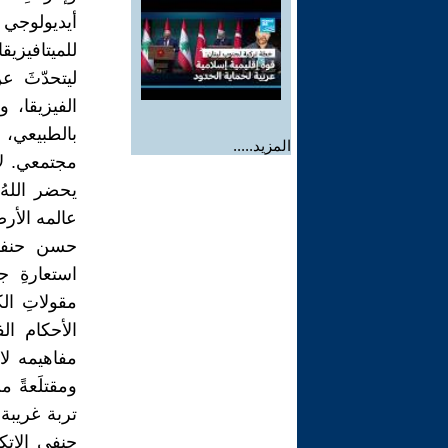
أيديولوجي 
للميتافيزيق
ليتحدّثَ ع
الفيزيقا، 
بالطبيعي،
المزيد.....
مجتمعي. لا 
يحضر اللهُ
عالمه الأر
حسن حنفي 
استعارةِ ج
مقولاتِ ال
الأحكام ال
مفاهيمه لا
ومقتلَعةً
تربة غريبة ع
حنفي الاتكا