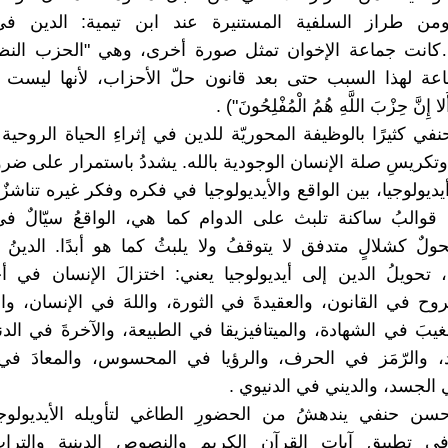
ومن طراز السلفية المستنيرة عند ابن تيمية: الدين ف
…كانت جماعة الإخوان تمثل صورة أخرى، وهي "الحزب النظ
عة لهذا السبب حتى بعد قانون حلّ الأحزاب، لأنها ليست ح
إِنَّ حِزْبَ اللَّهِ هُمُ الْمُفْلِحُونَ") .
نفي كثيرًا بالوظيفة المحوريّة للدين في إثراءِ الحياة الروحية 
 وتكريسِ صلة الإنسان الوجودية بالله. يشددُ باستمرار على ضر
يديولوجيا، بين الواقع والأيديولوجيا في فكره وفكر غيره تناش
يا قوالبُ ساكنة تلبث على الدوام كما هي، الواقعُ سيّالٌ 
ولٌ كشلالٍ متدفق لا يتوقفُ ولا يلبثُ كما هو أبدًا. الدينُ
ا، تحويلُ الدين إلى أيديولوجيا يعني: اختزالَ الإنسان في أح
روح في القانون، والعقيدةَ في الثورة، واللهَ في الإنسان، وا
يبَ في الشهادة، والميتافيزيقا في الطبيعة، والآخرةَ في الدني
 والرّمَز في الحرف، والرؤيا في المحسوس، والمعادَ في
ي الجسد، والديني في الدنيوي .
 حسن حنفي يندهشُ من الحضورِ الطاغي لتأويله الأيديولوج
في تطبيق آياتِ القرآن الكريم والنصوصِ الدينية والترا