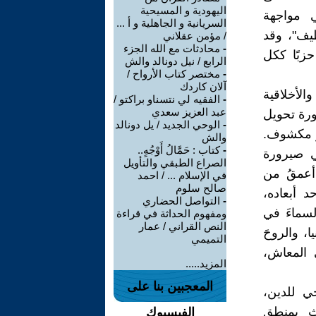
اليهودية و المسيحية
ي مواجهة
السريانية و الجاهلية و أ ...
يف"، وقد
/ مؤمن عقلاني
-
محادثات مع الله الجزء
زبًا ككل
الرابع / نيل دونالد والش
-
مختصر كتاب الأرواح /
آلان كاردك
والأخلاقية
-
الفقيه لي نتسناو براكتو /
عبد العزيز سعدي
ورة تحويل
-
الوحي الجديد / يل دونالد
زٌ مكشوف.
والش
-
كتاب : حَمَّالُ أَوْجُهٍ..
في صيرورة
الصراع الطبقي والتأويل
 أعمقُ من
في الإسلام ... / احمد
صالح سلوم
د أبعاده،
-
التواصل الحضاري
لسماءَ في
ومفهوم الحداثة في قراءة
النص القراني / عمار
ا، والروحَ
التميمي
 المعاش،
المزيد.....
المعجبين بنا على
ي للدين،
ثِ بمنطق
الفيسبوك