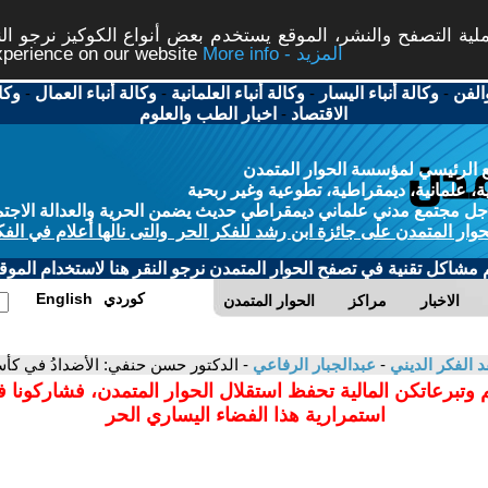
ة التصفح والنشر، الموقع يستخدم بعض أنواع الكوكيز نرجو النق
More info - المزيد
experience on our website
الفن
-
وكالة أنباء اليسار
-
وكالة أنباء العلمانية
-
وكالة أنباء العمال
-
وكا
الاقتصاد
-
اخبار الطب والعلوم
 الرئيسي لمؤسسة الحوار المتمدن
، علمانية، ديمقراطية، تطوعية وغير ربحية
ل مجتمع مدني علماني ديمقراطي حديث يضمن الحرية والعدالة الاجتم
حوار المتمدن على جائزة ابن رشد للفكر الحر والتى نالها أعلام في الفك
م مشاكل تقنية في تصفح الحوار المتمدن نرجو النقر هنا لاستخدام الموقع
كوردي
English
الاخبار
مراكز
الحوار المتمدن
د الفكر الديني
-
عبدالجبار الرفاعي
- الدكتور حسن حنفي: الأضدادُ في كأسٍ
 وتبرعاتكن المالية تحفظ استقلال الحوار المتمدن، فشاركونا 
استمرارية هذا الفضاء اليساري الحر