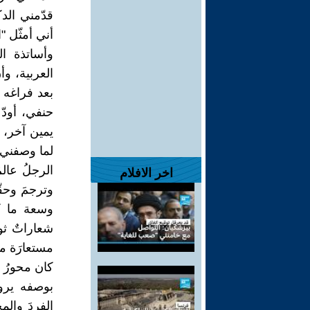
قدّمني الد
أني أمثّل "
وأساتذة ال
العربية، وأ
بعد فراغه 
حنفي، أودّ 
يمين آخر، 
لما وصفني 
الرجلُ عالم
اخر الافلام
وترجمَ وحق
وسعة ما كت
شعاراتٌ ثو
مستعارَة من
كان محورُ ح
بوصفه يروي
الفردَ والم