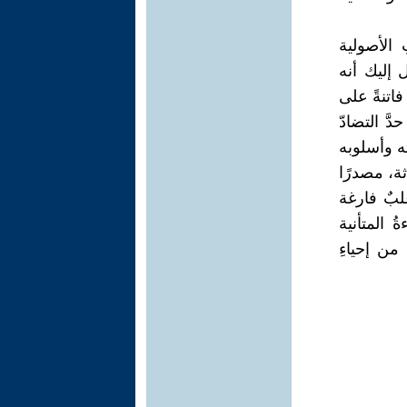
الأصولية
 إليك أنه
اتنةً على
َ التضادّ
ته وأسلوبه
ثة، مصدرًا
لبٌ فارغة
ُ المتأنية
من إحياءِ