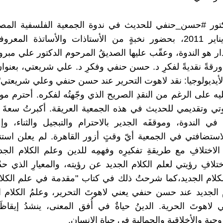
كتور #حسن_حنفي للحديث في ندوة الجمعية الفلسفية المص
الأحد 16 يناير 2011، بحضور نخبةٍ من الأستاذات والأساتذة المع
ار هو الندوة، وعقّب عليها الصديقُ المرحوم الدكتور علي مبرو
ورقةً نقديةً لفكرِ د. حسن حنفي وفكرِ د. علي شريعتي، بعنوان
لأيديولوجيا: نقد لاهوت التحرير عند حسن حنفي وعلي شريعتي"
ليه على الرغم من النقدِ الصريح الذي وجّهتُه لفكره. أحترم موق
تي وتقديمي للحديث في هذه الجمعية العريقة. أكبرتُ سعةَ
د في الندوة، وموقفَه الجدير بالاحترام والتبجيل والثناء، وإ
استضافتي في الجمعية أيّ وقتٍ أزور القاهرة. لم يعلن استن
لاختلافِ مع طريقةِ تفكيرِه وفهمِه للدين وعلم الكلام الجديد
تلافِ ‏رؤيتي لعلم الكلام الجديد عن رؤيته، والمعيارِ الذي حدّد
لكلام الجديد،كما ‏شرحتُ ذلك في كتاب "مقدمة في علم الكلام
ام الجديد عند حسن حنفي يعني لاهوتَ التحرير، وعلمُ الكلام 
لاهوتَ الحرية. الدينُ حياةٌ في أُفق المعنى، ينشدُ إيقاظ
وحية والأخلاقية والجمالية في حياة الإنسان.