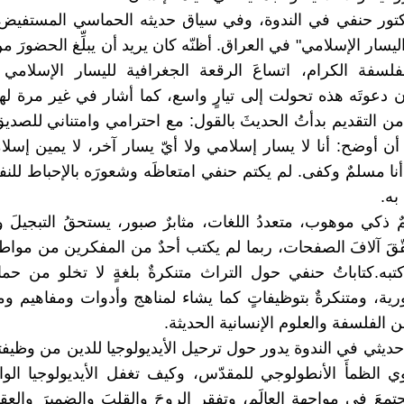
كتور حنفي في الندوة، وفي سياق حديثه الحماسي المستفيض 
اليسار الإسلامي" في العراق. أظنّه كان يريد أن يبلِّغ الحضورَ 
فلسفة الكرام، اتساعَ الرقعة الجغرافية لليسار الإسلامي 
ن دعوتَه هذه تحولت إلى تيارٍ واسع، كما أشار في غير مرة لهذه
من التقديم بدأتُ الحديثَ بالقول: مع احترامي وامتناني للصد
أن أوضح: أنا لا يسار إسلامي ولا أيّ يسار آخر، لا يمين إسلام
أنا مسلمٌ وكفى. لم يكتم حنفي امتعاظَه وشعورَه بالإحباط للن
به.
ٌ ذكي موهوب، متعددُ اللغات، مثابرٌ صبور، يستحقُ التبجيلَ وا
ّقَ آلافَ الصفحات، ربما لم يكتب أحدٌ من المفكرين من مواطن
به.كتاباتُ حنفي حول التراث متنكرةٌ بلغةٍ لا تخلو من حم
رية، ومتنكرةٌ بتوظيفاتٍ كما يشاء لمناهج وأدوات ومفاهيم
 الفلسفة والعلوم الإنسانية الحديثة.
ديثي في الندوة يدور حول ترحيل الأيديولوجيا للدين من وظيفته
 الظمأَ الأنطولوجي للمقدّس، وكيف تغفل الأيديولوجيا الو
جتمعَ في مواجهة العالَم، وتفقر الروحَ والقلبَ والضميرَ والعق