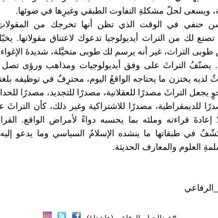
ة، ويسعى لحلّ مشكلةِ التفاوت الطبقي وغيرِها في ضوئها.
سن حنفي في الوقت الذي تظن أنها تخرجك من المقولاتِ 
 تصنع لك من التراث أيديولوجيا تدعوك لاعتناق مقولاتها. يخيّل
بى التراث، غير أنه يرسم لك طوبى متخيَّلة، شديدةَ الإغواء ف
 يصنّفُ التراثَ على وفق أيديولوجيات ومذاهب ورؤى تصل حدّ
تراثُ لديه يختزن ما يحتاجه الواقعُ اليوم، محترِفٌ في توظيفه بلغ
ٍ يجعل التراثَ مصدرًا للعقلانية، مصدرًا للتجديد، مصدرًا للحدا
درًا للديمقراطية، مصدرًا للاشتراكية وغير ذلك، كأن التراثَ ع
 إعادةَ قراءته وملئه بما يحسبه دواءً لأمراض الواقع. القراءة
كشّفُ في طبقاتها ما ينشده الإسلامُ السياسي وما يدعو إليه 
مةِ العلوم والمعارف الحديثة.
_الرفاعي
#عبدالجبار_الرفاعي (هاشتاغ)