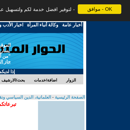
موافق - OK
لتوفير افضل خدمة لكم ولتسهيل عملي
أخبار عامة
-
وكالة أنباء المرأة
-
اخبار الأدب و
الموقع
يسارية
"من أج
حاز ال
إذا لديك
الزوار
اضافة/خدمات
بحث/الارشيف
الصفحة الرئيسية
-
العلمانية، الدين السياسي ونق
تبرعاتكم