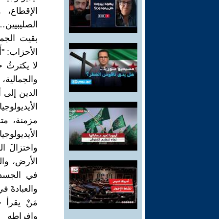
الإقطاع، 
الصليبيين
بقيت الجما
الأحزاب: "أَلا 
لا يكترثُ ح
والجمالية،
الدين إلى أ
الأيديولوج
مزمنة، متح
الأيديولوجي
واختزالَ ال
الأرض، والغ
في الجسد،
والعبادةَ ف
مَنْ يقرأ
وإفراطِه 