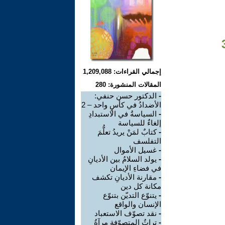
إجمالي القراءات: 1,209,088
المقالات المنشورة: 280
-
الدكتور حسن حنفي:
الأضدادُ في كأسٍ واحد – 2
-
السياسةُ في الاستبدادِ
إلغاءٌ للسياسة
-
كتابٌ لمَنْ يريدُ تعلُّمَ
التفلسف
-
غسيل الأموال
-
يولد السلامُ بين الأديانِ
في فضاءِ الإيمان
-
مقارنة الأديانِ تكشف
مكانة كل دين
-
يتنوّع التديّن بتنوّع
الإنسان والواقع
-
نقد تصوّف الاستعباد
-
تراثُ المتصوّفة مرآةُ