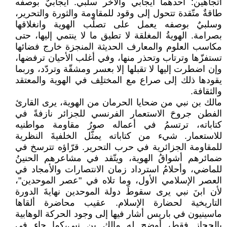
اتجاهين: أحدهما ايجابي والآخر سلبي. ايجابيٌ بوصفه
طاقةٌ متّقدة تتحول إلى وقود للمقاومة والثورة والتحرير،
وسلبيٌ بوصفه يعمل على تصلّب الهوية وانغلاقها
بصرامة. الهويةُ المغلقة لا تطيق ما لا ينتمي إليها، حتى
مكاسب العلوم والمعارف الحديثة المنجزة خارج فضائها
تستفزّها وترتاب وتحذر منها، ‏وفي أغلب الأحيان ترفضها،
وإن اضطرت إليها لا تقبلها إلا بعسر ومشقّة وتردّد، وربما
يقودها ذلك إلى صراع مع المختلِف في الهوية والمعتقد
والثقافة.
مالك بن نبي من ضحايا الحرمان من الهوية، يرى القارئ
الفطن جروحَ الاستعمار الفرنسي للجزائر نازفةً في
كتاباته، ترتسمُ في أعماله صورُ مقاومة مواطنيه
للاستعمار. شيء من كتاباته يمثّل الخلفيةَ النظرية
للمقاومة الجزائرية في حرب التحرير. قرّاؤه تترسخ في
ضمائرهم أشواقُ الهوية، ويتّقد في مشاعرهم الحنينُ
للماضي، وأحلامُ استرداد زمان الانتصارات والأمجاد في
العصر الإسلامي الأول، وما تلاه في "عصر الموحدين"،
لأن ابنَ نبي يرى سقوطَ دولة الموحدين نهايةَ الدورة
التاريخية لحضارة الإسلام. عقيب محاضرة ألقاها
ماسينيون في باريس أشار فيها إلى وجود الحركة الوهابية
بالحجاز فقط، أوضح له مالك بن نبي،كما جاء في