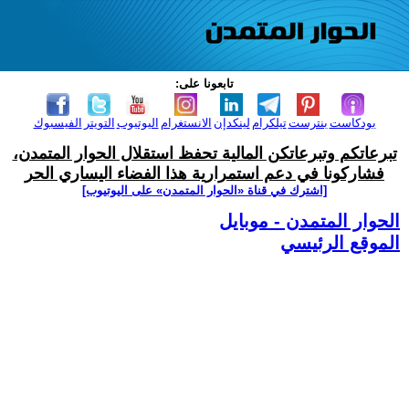
تابعونا على:
بودكاست
بنترست
تيلكرام
لينكدإن
الانستغرام
اليوتيوب
التويتر
الفيسبوك
تبرعاتكم وتبرعاتكن المالية تحفظ استقلال الحوار المتمدن،
فشاركونا في دعم استمرارية هذا الفضاء اليساري الحر
[اشترك في قناة ‫«الحوار المتمدن» على اليوتيوب]
الحوار المتمدن - موبايل
الموقع الرئيسي