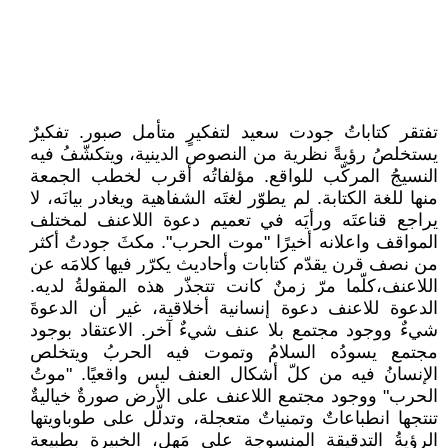
تفتقر كتاباتُ جودت سعيد لتفكيرٍ متأمل صبور. تفكيرٌ
يستخلصُ رؤيةً نظرية من النصوص الدينية، ويتكشّفُ فيه
النسيجُ المركّب للواقع. مؤلفاتُه أقرب لخطب الجمعة
منها للغة الكتابة. لم يطوّر لغتَه الشفاهية ويغادر بيانَه، لا
يراجع قناعتَه ورأيَه في تعميم دعوة اللاعنف لمختلف
المواقف واعلانه أخيرًا "موت الحرب". مكثَ جودتُ أكثر
من نصف قرن يقدّم كتابات وأحاديث يكرّر فيها كلامَه عن
اللاعنف،كلّما مرّ زمنٌ كانت تتجذّر هذه المقولةُ لديه.
الدعوة للاعنف دعوة إنسانية أخلاقية، غير أن الدعوةَ
شيءٌ ووجود مجتمع بلا عنف شيءٌ آخر. الاعتقاد بوجود
مجتمع يسودُه السلامُ وتموت فيه الحربُ ويتخلص
الإنسانُ فيه من كلّ أشكال العنف ليس واقعيًا. "موتُ
الحرب" ووجود مجتمع اللاعنف على الأرض صورةٌ خياليةٌ
تنتجها انطباعاتٌ وتمنياتٌ متعجلة، وتدلّل على طوباويتها
الرؤيةُ التدقيقة المنسوجة على مَهل، الخبيرة بطبيعة