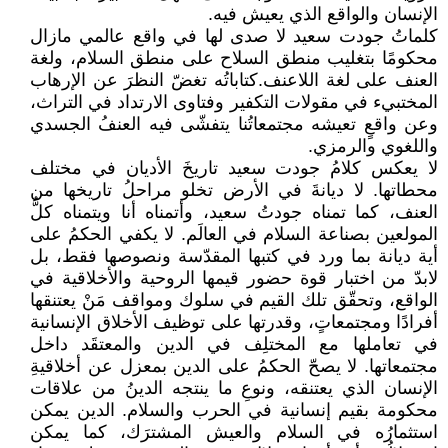
الإنسان والواقع الذي يعيش فيه.
كلماتُ جودت سعيد لا صدى لها في واقع عالمي مازال
محكومًا بتغليب منطق السلاح على منطق السلام، ولغة
العنف على لغة اللاعنف.كتاباتُه تغضّ النظرَ عن الإرهاب
المختبيء في مقولات التكفير وفتاوى الارتداد في التراث،
وعن واقعٍ تعيشه مجتمعاتُنا يتفشّى فيه العنفُ الجسدي
واللغوي والرمزي.
لا يعكس كلامُ جودت سعيد تاريخَ الأديان في مختلف
محطاتها. لا ديانةَ في الأرض تخلو مراحلُ تاريخها من
العنف، كما تمناه جودتُ سعيد، وأتمناه أنا ويتمناه كلُّ
المولعين بصناعة السلام في العالَم. لا يكفي الحكمُ على
أية ديانة بما ورد في كتبها المقدّسة ونصوصها فقط، بل
لابدّ من اختبار قوة حضور قيمها الروحية والأخلاقية في
الواقع، وتحقّق تلك القيم في سلوك ومواقف مَنْ يعتنقها
أفرادًا ومجتمعاتٍ، وقدرتها على توظيف الأخلاق الإنسانية
في تعاملها مع المختلِف في الدين والمعتقَد داخل
مجتمعاتها. لا يصحّ الحكمُ على الدين بمعزل عن أخلاقيةِ
الإنسان الذي يعتنقه، ونوعِ ما ينتجه الدينُ من علاقات
محكومة بقيم إنسانية في الحرب والسلام. الدين يمكن
استثمارُه في السلام والعيش المشترَك، كما يمكن