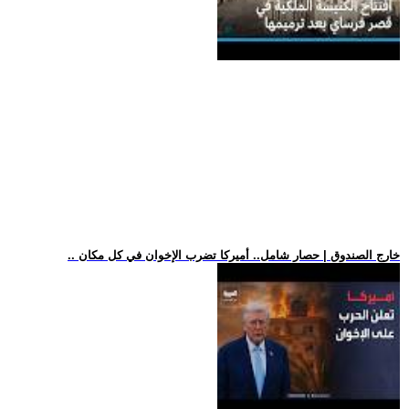
.. خارج الصندوق | حصار شامل.. أميركا تضرب الإخوان في كل مكان