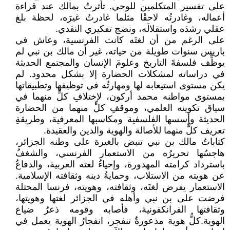
على تفسير المتكلمين للوحي. تأثرتُ بمالك عند قراءة
أعماله، وغادرتُه لاحقًا مثلما غادرتُ غيرَه، لحظة بلغ
عقلي رشدَه واستقلالَه، ونضج تفكيري النقدي.
على الرغم من أن لغتَه كانت الفرنسية، وعاش في
باريس سنوات طويلة من حياته، غير أن مالك بن نبي ‏لم
يوظِّف فلسفةَ التاريخ وعلومَ الإنسان والمجتمع الحديثة
في دراساته لمشكلات الحضارة إلا بشكل محدود. لم
يكن مستوى استيعابه لها ‏ومهارتُه في توظيفها وتطبيقاتها
بمستوى مواطنه محمد أركون، لاختلافِ كلٍّ منهما في
سياق ‏تكوينه العلمي، وموقفِ كلٍّ منهما من الحضارة
الحديثة وأسسها الفلسفية ومكاسبها المعرفية، وطريقةِ
تعريف كلٌّ منهما للأصالة والهوية والدين والعقيدة.
كتاباتُ مالك بن نبي تنبض بالغيرة على وطنه الجزائر،
هاجسُها تحريرُه من الاستعمار الفرنسي، والشغفُ
باسترداد كرامته المهدورة، وإحياءُ لغته العربية، والدفاعُ
عن هويته من الاستلاب، وحمايةُ دينه وثقافته الإسلامية.
الاستعمار يفرض لغتَه، وثقافته، وهويته، فرنسا المحتلة
فرضت على بن نبي وأهله في الجزائر لغتها وهويتها،
وثقافتها الفرانكفونية، ‏فأصابه وقومه ذعرُ ضياع
الهوية.كلُّ هوية مذعورةٌ تنفجر، ‏انفجارُ الهوية يعمل في