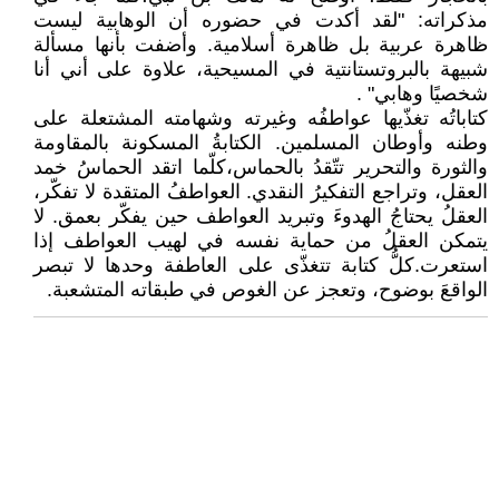
مذكراته: "لقد أكدت في حضوره أن الوهابية ليست
ظاهرة عربية بل ظاهرة أسلامية. وأضفت بأنها مسألة
شبيهة بالبروتستانتية في المسيحية، علاوة على أني أنا
شخصيًا وهابي" .
كتاباتُه تغذّيها عواطفُه وغيرته وشهامته المشتعلة على
وطنه وأوطان المسلمين. الكتابةُ المسكونة بالمقاومة
والثورة والتحرير تتّقدُ بالحماس،كلّما اتقد الحماسُ خمد
العقل، وتراجع التفكيرُ النقدي. ‏العواطفُ المتقدة لا تفكّر،
العقلُ يحتاجُ الهدوءَ وتبريد العواطف حين يفكّر بعمق. لا
يتمكن العقلُ من حماية نفسه في لهيب العواطف إذا
استعرت.كلُّ كتابة تتغذّى على العاطفة وحدها لا تبصر
الواقعَ بوضوح، وتعجز عن الغوص في طبقاته المتشعبة.