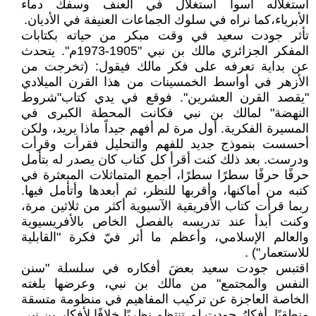
استغلالُه أسوأ استغلال في العنف وسفك دماء
الأبرياء،كما نراه في سلوك الجماعات العنيفة في الأديان.
تأثر جودت سعيد في وقت مبكر من حياته بكتابات
المفكر الجزائري مالك بن نبي "1905-1973م". يتحدث
عن بداية تعرفه على فكر مالك فيقول: (تخرجت من
الأزهر في أواسط الخمسينات من هذا القرن الميلادي
"يقصد القرن العشرين". فوقع في يدي كتاب"شروط
النهضة" لمالك بن نبي فكانت المحطة الكبرى في
المسيرة الفكرية. أول مرة لم أفهم جيداً ماذا يريد، ولكن
أحسست بنموذج جديد للفهم والتحليل فقرأت وقرأت
ودرست. بعد ذلك كنت أقرأ كل كتاب كان يصدر له بتأمل
حرفًا حرفًا سطرًا سطرًا، أجمع المتماثلات المبعثرة في
كتبه من أماكنها، وأقربها للنظر، ثم أبعدها وأتأمل فيها.
ربما قرأت كتاب الأفريقية الآسيوية أكثر من ثلاثين مرة،
وكنت أبدأ عند تدريسه بالفصل الخاص بالأفريسيوية
والعالم الإسلامي، وأعظم ما أثر فيّ فكرة "القابلية
للاستعمار") .
اقتبس جودت سعيد بعضَ أفكاره في سلسلة "سنن
النفس والمجتمع" من مالك بن نبي، وعرضها بلغته
الخاصة العاجزة عن تركيب المفاهيم في منظومة متسقة
منطقيًا. أفكارُ جودت لم تنتظم نظريًا خلافًا لأفكار بن نبي