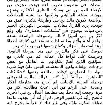
المصاغة في منظومة نظرية. لغة جودت عجزت عن
الارتقاء للغةِ بن نبي وسبكِه النظري للأفكار، وتميزِه
بموهبة صياغة المفاهيم وتركيبها بما يشبه المعادلات
الرياضية.‏ تكوينُ مالك بن نبي وطريقةُ تفكيره أعمق من
جودت، يرى القارئُ معادلاتِ المهندس الكهربائي الخبير
بالرياضيات بوضوح في "مشكلات الحضارة"، وإن وقع
فكرُ بن نبي أسيرًا لآماله وطموحاته الواسعة بسعة
مواجع أهله وآلام وطنه، لذلك تسمتع في كتاباته أصداءَ
لوعة استعمار الجزائر وكفاحَ شعبها في حرب التحرير.
تعرفتُ على فكر مالك بن نبي منذ المرحلة الثانوية،
وحرصتُ على قراءة كلِّ أعماله، كما هي عادتي مع
المؤلفين الذين أهتمّ بكتاباتهم، لم أتفاعل مع بعضِ
ترجمات مؤلفاته ولغتِها المتخشبة، التبس عليّ فهمُ شيء
منها، ما اضطرني لإعادة مطالعة بعضها لاحقًا.كتابُ
"الظاهرة القرآنية" أولُ كتاب قرأتُه لمالك، أشعرتني
ترجمتُه العربية بالإحباط، لم أخرج منه بخارطة أفكار
واضحة، على الرغم من أني أعدتُ مطالعتَه أكثر من
مرة، رجعتُ إليه لاحقًا بعد مطالعة أعمال بن نبي الأخرى
فاتضح رأيُه في تفسير الوحي، لم أرَ أنه أتى بجديد، ماعدا
صياغة الفكرة بيانيًا، وفي غير ذلك لا تقرأ ما يخرج فيه