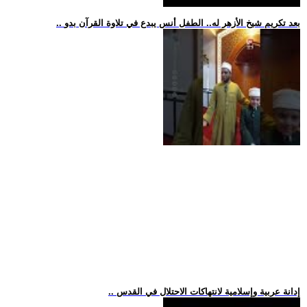
.. بعد تكريم شيخ الأزهر له.. الطفل أنس يبدع في تلاوة القرآن بدو
.. إدانة عربية وإسلامية لانتهاكات الاحتلال في القدس