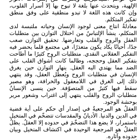
الإلهية، ويتحدث عنها بلغة لا تبوح بها إلا أسرار القلوب،
وإن كانت هذه اللغة لا تبدو منطقية على وفق منطق
تفكير المتكلم.
معادلةُ انتاج معنى لوجود الإنسان وحياته ملتبسة لدى
المتكلم، ينشأ الإلتباسُ من اختلال التوازن بين متطلبات
العقل والروح والقلب وتعارضها. تحقيق التوازن صعب
جدًا، أحيانًا يكاد يكون متعذرًا، في مجتمع قلما يحضر فيه
التفكير العقلاني النقدي. متطلبات الروح كثيرًا ما أطاحت
بتفكير العقل وحججه، وطالما كانت أشواق القلب على
الضد مما يهتدي اليه العقل. ينهار التوازن حين يغرق
الإنسان في متطلبات الروح ويُعطِّل العقل، وقد ينتهي
ذلك إلى الغرق في اللامعقول والخرافة، وهو مصير
سقط فيها كثيرٌ من المتصوّفة. حين ينسى الإنسانُ
متطلباتِ الروح والقلب ينتهي إلى اغتراب وشعور مرير
بوحشة الوجود.
العقلُ هو المرجعيةُ في إصدار أي حكم ‏على أية قضية
‏في الدين والدنيا. الأديانُ والمقدسات تتضخّم في المتخيل
باستمرار، لا يضع هذا التضخّمَ في حدوده إلا العقلُ. يظلُ
العقلُ هو المرجعية الوحيدة في اكتشاف المتخيل وبيان
حدوده وآثاره.