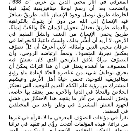
المعرفي في آثار محيي الدين بن عربي "ت 638"،
واتضحت بعد أن رسمَ لوحةً ميتافيزيقية يُمهِّد فيها
لخارطة طريق توصل وجودَ الإنسان بالله. طريقٌ يسافرُ
فيه الإنسانُ إلى الله من دون أن يتلوثَّ بالكراهية
والدماء، طريقٌ يحتفلُ بتحويل الإيمانَ حُبًّا والحُبَّ إيمانًا،
طريقٌ يحمي الإنسانَ من العنف والشرِّ المقيم في
الأرض. لا أريد أن أُبشِّر بذلك، ولستُ داعيةً للانخراط في
عرفان محيي الدين وأمثاله، لأني أعرفُ أن كلَّ تصوّف
يعكسُ تجريةَ المتصوف ونمطَ ارتياضه الروحي، وأن
التصوّفَ مرآةٌ للأفق التاريخي الذي كان يعيشُ فيه
المتصوف. ما أنشده يتمثل في أن هذا التراثَ يمكنُ أن
يجري توظيفُ شيء من عناصره الحيّة لإعادة بناءِ رؤيةٍ
ميتافيزيقية للتوحيد، تحمي حياةَ أهل الأرض وعيشَهم
المشترك من رؤية علم الكلام القديم للتوحيد، التي تحتكرُ
الخلاصَ والنجاةَ في الدنيا والآخرة بمن يعتقد بها خاصة،
وتحرّر المسلم من آثار ما ينتجه هذا الاحتكارُ من فشلٍ
لجهود العيش المشترك في وطن واحد بين المختلفين
في المعتقد.
نقرأ في مؤلفات التصوّف المعرفي ما لا نقرأه في غيرها
من تراثنا، فهذه المؤلفات أنتجت رؤًى لم تتقيد في تراثنا
بمنطق التفكير العقائدي الانحصاري للمتكلمين، الذي