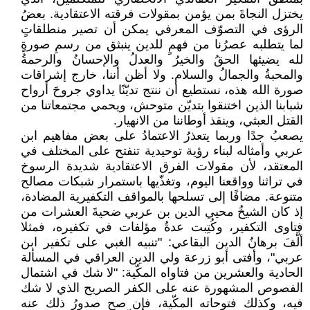
يختزل النجاةَ بمن يؤمن بمقولات فرقته الاعتقادية. بعضُ
الرؤى في التصوّف المعرفي يمكن أن تصير منطلقاتٍ
لما يتطلبه عصرُنا من فهمٍ للدين ينبثق من رسمِ صورةٍ
لله يضيئها الحقُ والخيرُ والعدلُ والإحسانُ والرحمةُ
والمحبةُ والجمالُ والسلام. ولا أظن أننا، خارج إشراقات
صورة الله هذه، نستطيع أن ننتج تديّنًا يداوي جروحَ أرواح
شبابنا الذين اختنقوا بتديّن متوحش، ويحمي مجتمعاتنا من
القتل العبثي، وينقذ أوطاننا من الانهيار.
يصعبُ جدًا وربما يتعذرُ الاعتمادُ على بعض مفاهيم ابن
عربي وأمثاله لبناء رؤية توحيدية تنفتح على المختلف في
المعتقد، لأن مقولات الفرق الاعتقادية شديدة الرسوخ
في تراثنا وواقعنا اليوم، وتغذّيها باستمرار شبكات مصالح
متنوعة. مضافًا إلى تسلحها بالمواقف التكفيرية المضادة،
إذ كان الشيخُ محيي الدين بن عربي ضحيةَ العشرات من
فتاوى التكفير، وكُتِبت عدةُ مؤلفات في تكفيره، فمثلا
ألَّفَ برهانُ الدين البقاعي: "تنبيه الغبي على تكفير ابن
عربي"، وأفتى أبو زرعة ولي الدين العراقي في المسألة
الحادية والعشرين من فتاواه المكّية: "لا شك في اشتمال
الفصوص المشهورة عنه على الكفر الصريح الذي لا شك
فيه، وكذلك فتوحاته المكّية، فإن صح صدورُ ذلك عنه