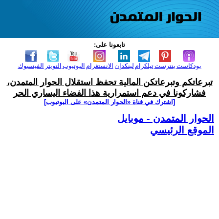
تابعونا على:
بودكاست
بنترست
تيلكرام
لينكدإن
الانستغرام
اليوتيوب
التويتر
الفيسبوك
تبرعاتكم وتبرعاتكن المالية تحفظ استقلال الحوار المتمدن،
فشاركونا في دعم استمرارية هذا الفضاء اليساري الحر
[اشترك في قناة ‫«الحوار المتمدن» على اليوتيوب]
الحوار المتمدن - موبايل
الموقع الرئيسي