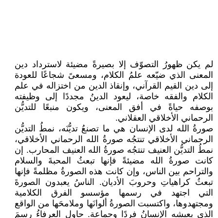
لم يكن ظهورُ التصوّف إلا بصيرةً مضيئة لاسترداد دين
المعنى الذي ضيّعه علمُ الكلام، ومسعىً شجاعًا للعودة
إلى دين القيم القرآني، وإنقاذ الدين من اختزاله في علم
الكلام والفقه خاصة، ليعود الدينُ مجددًا إلى وظيفته
بوصفه حياةً في أفق المعنى، ويكون منبعًا للتديُّن
الرحماني الأخلاقي العقلاني.
صورةُ الله لدى الإنسان هي ما تصنعُ تديُّنَه، نمطُ التديُّن
الرحماني الأخلاقي تنتجُه صورةُ الله الرحماني الأخلاقي،
نمطُ التديُّن العنيف تنتجُه صورةُ الله العنيف المحارب. إن
كانت صورةُ الله مضيئةً فإنها تبعثُ المحبةَ والسلام
والتراحم بين الناس، وإن كانت هذه الصورةُ مظلمةً فإنها
تبعثُ كراهياتِ وحروبَ الأديان. الناسُ يعبدون الصورةَ
التي اجتهد في رسمها مؤسسو الفرق الكلامية
ومجتهدوها، واكتسبت الصورةُ ألوانَها وملامحَها من الواقع
الذي يعيشه الإنسانُ فردًا وجماعة. حاول العرفاءُ رسمَ