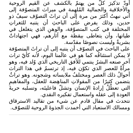
أودّ تذكيرَ كلّ من يهتمّ بالكشف عن القيم الروحية
والأخلاقية والجمالية المُلهِمة في ميراث المتصوّفة إلى
أني نبهتُ أكثرَ من مرة إلى أن تراثَ التصوّف سيفٌ ذو
حدين، وذلك يفرض على الباحثِ أن يتنبه للثغراتِ
المختلفة في كتب المتصوّفة، والوهنِ الذي يتغلغل في
طياتها، وأن يتعاطى بيقظة مع آثارهم، فهي اجتهاداتٌ
بشريةٌ وليست نصوصًا مقدّسة.
على الباحث في التصوّف أن ينتبه إلى أن تراثَ المتصوّفة
لا يمكن استئنافُه كما هو في عالَمنا اليوم، لأنه كأيّ تراث
آخر صنعه البشرُ ينتمي للأفق التاريخي الذي وُلد فيه، وهو
مرآةٌ للعصر الذي تكوّن فيه، إذ ترتسمُ في هذا التراث
أحوالُ ذلك العصر ومختلفُ ملابساته وشجونه. وهو تراثٌ
يتضمن كثيرًا من المقولاتِ المناهِضة للعقل، والمفاهيمِ
التي تعطّلُ إرادةَ الإنسان وتشلّ فاعليتَه، وتسلبه حريةَ
العودة إلى عقله واستعمال تفكيره النقدي.
نتحدث في مقال قادم عن شيء من تقاليد الاسترقاق
ومسالك الاستعباد التي أخمدت الجذوةَ الروحية للتصوّف.