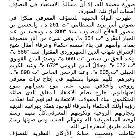
صورة مضيئة لله، إلا أن مسالكَ الاستعباد في التصوّف
أطفأت أنوارَ تلك الصورة.
‏ ظهرت النواةُ الجنينية للتصوّف المعرفي مبكرًا في
نصوص أبي يزيد البسطامي "ت 261 ه"، والحسين بن
منصور الحَلاَّج المصلوب سنة "309 ه"، ومحمد بن عبد
الجبار النفّري "ت 354 ه"، وفي شيء من آثار متصوفة
بغداد. وأسهم في بناء أسسه حكماءُ وعرفاء أمثال شيخ
الإشراق شهاب الدين السهروردي المقتول سنة "586 ه"،
وعبد الحق بن سبعين "ت 669 ه"، وصدرُ الدين القونوي
"ت 672 ه"، وجلالُ الدين الرومي "672 ه"، وعبد الكريم
الجيلي "ت 805 ه"، وعبد الرحمن الجامي "ت 898 ه"...
وغيرهم، كلُّهم طبعوا بصمتَهم في إنتاج تراث معرفي
وروحي وأخلاقي ثمين، على تنوع تعبيراتهم بتنوع
اجتهاداتهم، خارج نظام الاعتقاد المغلق الذي صاغه
المتكلمون لبناء المقولات الاعتقادية لفرقهم.كما تعدّدت
رؤية أولئك الحكماء والعرفاء للوجود بتعدّد خبراتهم الدينية
وتجاربهم الروحية وتكوينهم المعرفي.كلٌّ منهم رسمَ
لوحتَه الميتافيزيقية لله وعوالم الغيب، وفي ضوئها رسمَ
معالم طريق أسفاره إلى الله.
تكاملت وتعمقت معالمُ الأركان النظرية للتصوّف