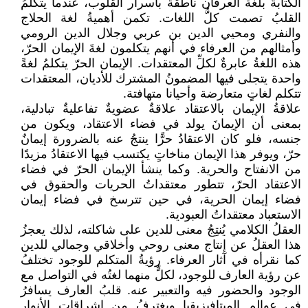
الكتابةُ بلغة العرفان ناطقةٌ بأسرار القلوب، عندما يتكلمُ
القلبُ تصمت كلُّ اللغات. تكمن أهميةُ لغة الحلاج
والنفري ومحيي الدين بن عربي وجلال الدين الرومي
وأمثالهم من العرفاء في أنهم يتكلمون لغةَ الإيمان الحرّ،
هذه اللغةُ عابرةٌ لكلِّ المعتقدات. الإيمان الحرّ يتكلمُ لغةً
واحدة يتجلى فيها المضمونُ المشترك للأديان، المعتقدات
تتكلم لغاتٍ متعارضة وأحيانا متهافتة.
علاقةُ الإيمان بالاعتقاد علاقةٌ عضويةٌ تفاعليةٌ تبادلية،
بمعنى أن الإيمانَ يولد في فضاء الاعتقاد، ويكون من
جنسه، فلو كان الاعتقادُ حرًّا ينتجُ عنه بالضرورة إيمانٌ
حرّ، ويوفر هذا الإيمان مناخاتٍ يكتسب فيها الاعتقادُ مزيدًا
من الانفتاح والحرية. وكما ينشأ الإيمان الحرّ في فضاء
الاعتقاد الحرّ، تتطور معتقداتُ الحريات والحقوق في
فضاء إيمان الحرية، في حين تترسخ في فضاء إيمان
الاستعباد معتقداتُ العبودية.
العقلُ الكلامي يُنتِجُ معنى للدين على شاكلته، لذلك يعجزُ
هذا العقلُ عن إنتاج معنى روحي وأخلاقي وجمالي للدين
كما نقرأه في آثار العرفاء. رؤيةُ المتكلم للوجود تختلفُ
عن رؤية العارف للوجود، لكلٍّ منهما لغتُه في التواصل مع
الوجود والحضور فيه والتعبير عنه. قلبُ العارف يسافرُ
في عوالم الميتافيزيقيا ويغترفُ من إشراقات الأنوار