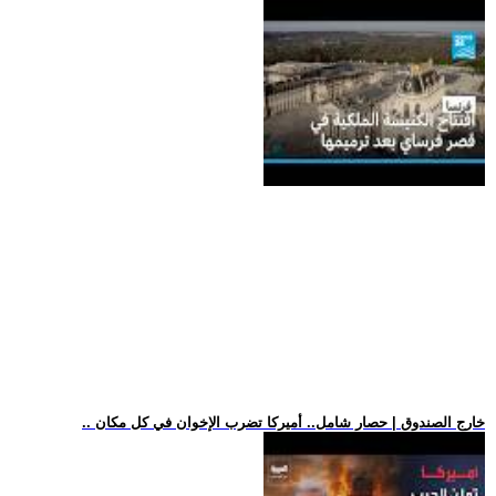
.. خارج الصندوق | حصار شامل.. أميركا تضرب الإخوان في كل مكان