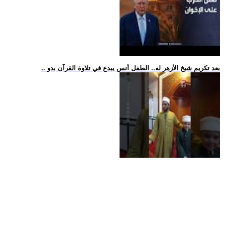
.. بعد تكريم شيخ الأزهر له.. الطفل أنس يبدع في تلاوة القرآن بدو