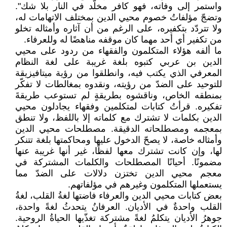
واستمر إلى وفاته، فهو كافر مخلّد في النار بلا شك".
وتضجّ مؤلفاتُ خصوم محيي الدين بمختلف الاتهامات له،
ولا تتردّد بتكفيره، على الرغم من أن آثاره وأمثاله تخلو
من تكفير أي أحد مهما كان موقفه مناهضًا له وللعرفاء.
ما ألفه هؤلاء المتكلمون والفقهاء من ردود على محيي
الدين بن عربي كتبوه بلغة غريبة على لغة النظام
المعرفي الذي يكتب فيه، وانطلقوا من رؤية ميتافيزيقة
للتوحيد على الضدّ من رؤيته، ونقدوه بمغالطات لا تفكّر
بمنطقه الخاص، وناقشوه بطريقةٍ لم تستوعب طريقةَ
تفكيره. قرأتُ كتابات لمتكلمين وفقهاء يجادلون محيي
الدين بكلمات لا تشترك مع كلماته إلا باللفظ، ولا تنطق
بمعجمه ومصطلحاته الدقيقة. مصطلحات محيي الدين
وأمثاله خاصة، لا يصحّ الدخول عليها ومحاكمتها بلغة تتنكر
لها، وإن كانت تشترك معها لفظًا، غير أنها غريبة عنها
مضمونًا. أحيانًا المصطلحات والكلمات المشتركة في
معجم محيي الدين تختزن دلالات على الضدّ مما
يستعملها المتكلمون وغيرهم في مؤلفاتهم.
بعض كتابات محيي الدين والعرفاء فاضتها لغةُ القلب، لغةُ
القلب واحدةٌ في الأديان. العرفانُ يتحدثُ لغةً واحدة،
جوهرُ الأديان يتكلمُ لغةً مشتركة تغذّيها الحياةُ الروحية.