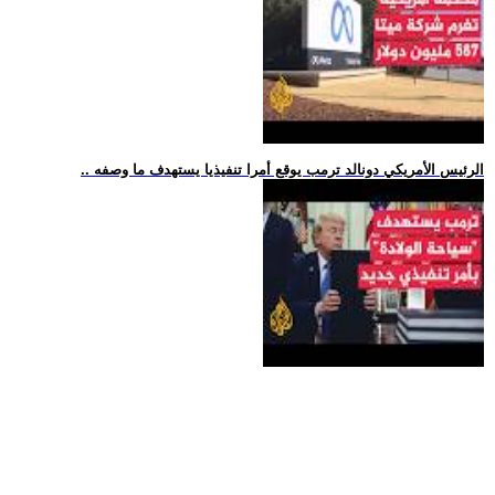
.. الرئيس الأمريكي دونالد ترمب يوقع أمرا تنفيذيا يستهدف ما وصفه