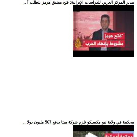
.. مدير المركز العربي للدراسات الإيرانية: فتح مضيق هرمز يتطلب أ
.. محكمة في ولاية نيو مكسيكو تلزم شركة ميتا بدفع 567 مليون دولا