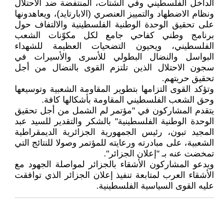
الداخل الفلسطيني وفي الشتات، المنتفضة ضد الاحتلال
ونظام الاضطهاد والتمييز العنصري (الابارتايد)، ويعاهدونها
على تحقيق الوحدة الوطنية الفلسطينية والالتفاف حول
برنامج وطني كفاحي جامع لكل مكوّنات الشعب
الفلسطيني، ويحيون التضحيات العظيمة للشهداء
البواسل والنضال البطولي للأسرى والأسيرات في
سجون الاحتلال الذين تلتزم القوى بالنضال من أجل
تحقيق حريتهم.
وتؤكد القوى التزامها بتطوير المقاومة الشعبية وتوسيعها
وحق الشعب الفلسطيني المقاومة بأشكالها كافة.
يتقدم المشاركون في "مؤتمر لم الشمل من أجل تحقيق
الوحدة الوطنية الفلسطينية" بالشكر والتقدير للسيد عبد
المجيد تبون، رئيس الجمهورية الجزائرية الديمقراطية
الشعبية، على مبادرته ورعايته للمؤتمر وصولا للنتائج التي
تمخضت عنه بـ "إعلان الجزائر".
ويدعو المشاركون الأشقاء بالجزائر لمواصلة الجهود مع
الأشقاء العرب لمتابعة تنفيذ إعلان الجزائر الذي توافقت
عليه القوى السياسية الفلسطينية.