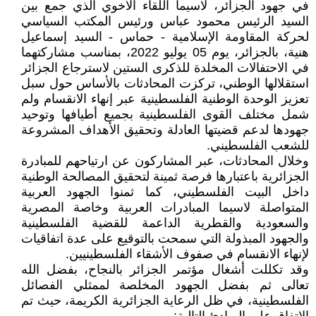
في جهود الجزائر، لاسيما اللقاء الأخوي الذي جمع بين
السيد الرئيس محمود عباس ورئيس المكتب السياسي
لحركة المقاومة الإسلامية - حماس - السيد إسماعيل
هنية، بالجزائر، يوم 05 يوليو 2022، بمناسب مشاركتهما
في الاحتفالات المخلدة للذكرى الستين لاسترجاع الجزائر
استقلالها الوطني، تركزت المحادثات بالأساس حول سبل
تعزيز الوحدة الوطنية الفلسطينية عبر إنهاء الانقسام ولم
شمل مختلف القوى الفلسطينية بجميع أطيافها وتوحيد
جهودها لدعم قضيتها العادلة وتحقيق الأهداف المشروعة
للشعب الفلسطيني.
وخلال المحادثات، عبر المشاركون عن ارتياحهم للمبادرة
الجزائرية باعتبارها فرصة ثمينة لتحقيق المصالحة الوطنية
داخل البيت الفلسطيني، كما ثمنوا الجهود العربية
المتواصلة لاسيما المبادرات العربية وخاصة المصرية
والسعودية والقطرية الداعمة للقضية الفلسطينية
والجهود المبذولة التي سمحت بالتوقيع على عدة اتفاقيات
لإنهاء الانقسام في صفوف الأشقاء الفلسطينيين.
وقد تكللت أشغال مؤتمر الجزائر بالنجاح، بفضل الله
تعالى ثم بفضل الجهود المخلصة لممثلي الفصائل
الفلسطينية، في ظل الرعاية الجزائرية الكريمة، حيث تم