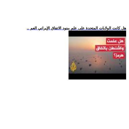
.. هل كانت الولايات المتحدة على علم ببنود الاتفاق الإيراني العم