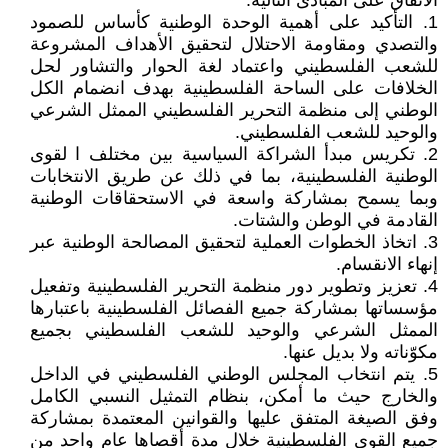
الاتفاق على المبادئ التالية:
1. التأكيد على أهمية الوحدة الوطنية كأساس للصمود
والتصدي ومقاومة الاحتلال لتحقيق الأهداف المشروعة
للشعب الفلسطيني واعتماد لغة الحوار والتشاور لحل
الخلافات على الساحة الفلسطينية بهدف انضمام الكل
الوطني إلى منظمة التحرير الفلسطيني الممثل الشرعي
والوحيد للشعب الفلسطيني.
2. تكريس مبدأ الشراكة السياسية بين مختلف ا لقوى
الوطنية الفلسطينية، بما في ذلك عن طريق الانتخابات
وبما يسمح بمشاركة واسعة في الاستحقاقات الوطنية
القادمة في الوطن والشتات.
3. اتخاذ الخطوات العملية لتحقيق المصالحة الوطنية عبر
إنهاء الانقسام.
4. تعزيز وتطوير دور منظمة التحرير الفلسطينية وتفعيل
مؤسساتها بمشاركة جميع الفصائل الفلسطينية باعتبارها
الممثل الشرعي والوحيد للشعب الفلسطيني بجميع
مكوّناته ولا بديل عنها.
5. يتم انتخاب المجلس الوطني الفلسطيني في الداخل
والخارج حيث ما أمكن، بنظام التمثيل النسبي الكامل
وفق الصيغة المتفق عليها والقوانين المعتمدة بمشاركة
جميع القوى الفلسطينية خلال مدة أقصاها عام واحد من