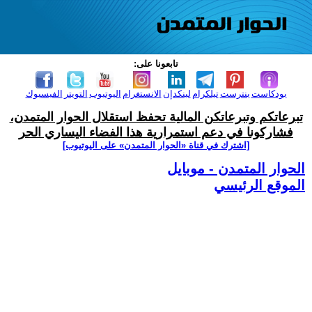
تابعونا على:
بودكاست
بنترست
تيلكرام
لينكدإن
الانستغرام
اليوتيوب
التويتر
الفيسبوك
تبرعاتكم وتبرعاتكن المالية تحفظ استقلال الحوار المتمدن،
فشاركونا في دعم استمرارية هذا الفضاء اليساري الحر
[اشترك في قناة ‫«الحوار المتمدن» على اليوتيوب]
الحوار المتمدن - موبايل
الموقع الرئيسي