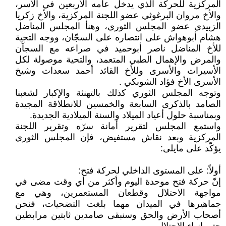
المركزية للحركة الذي يدخل عامه الأربعين في الأسر،
والأخ مروان البرغوثي عضو اللجنة المركزية، والأخ زكريا
الزبيدي عضو المجلس الثوري، وهنأ المجلس المناضل
هشام أبوهواش على انتصاره على السجّان، ووجه التحية
للأخ المناضل ناصر أبوحميد في صراعه مع السجاّن
والمرض والإهمال الطبي المتعمد، والتحية موصولة لكل
الأسيرات والأسرى وللأخ القائد أحمد سعدات وشيخ
الأسرى الأخ فؤاد الشوبكي .
وتوجه المجلس الثوري كذلك بالتهنئة والإكبار لشعبنا
الصامد بالذكرى السابعة والخمسين للانطلاقة المجيدة
وبمناسبة حلول أعياد الميلاد والسنة الميلادية الجديدة.
واستمع المجلس لتقرير أمانة سرّه وتقرير اللجنة
المركزية وبعد نقاش مستفيض، فإن المجلس الثوري
يؤكّد على مايلى:
أولاً: على المستوى الداخلي لحركة فتح:
إنّ حركة فتح موحدة اليوم وأكثر من أي وقت مضى في
مواجهة الاحتلال وقطعان المستعمرين، وهي مع
جماهيرها في الميدان مهما بلغت التضحيات، فنحن
أصحاب الأرض والحق وسنبقى صامدين ثابتين مرابطين