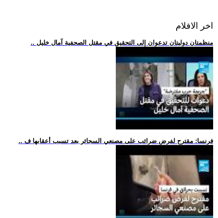
اخر الافلام
.. منظمتان دوليتان تدعوان إلى التحقيق في مقتل الصحفية آمال خليل
.. فرنسا: مقترح لفرض ضرائب على مصنعي السجائر بعد تسبب أعقابها ف