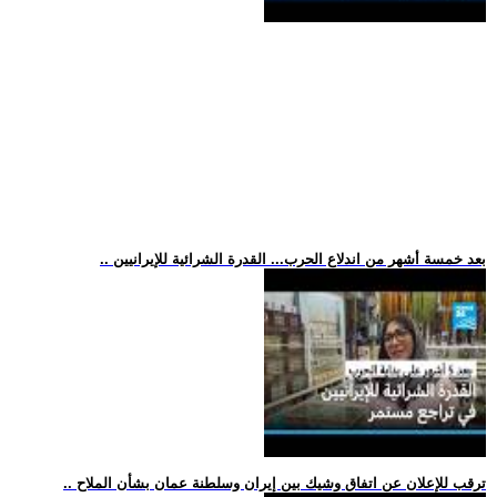
.. بعد خمسة أشهر من اندلاع الحرب... القدرة الشرائية للإيرانيين
.. ترقب للإعلان عن اتفاق وشيك بين إيران وسلطنة عمان بشأن الملاح