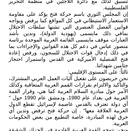
تنسيق لذلك مع دائرة اللاجئين في منظمة التحرير
الفلسطينية.
إن المجلس الثوري باسم حركة فتح يؤكد على مقاومة
الاستعمار الاستيطاني في كل المواقع كما يرفض ويواجه
قوانين الفصل العنصري التي تشنها سلطات الاحتلال
بمافي ذلك مايسمى (يهودية الدولة)، وندين بأشد
العبارات موقف مايسمى القائمة العربية الموحدة برئاسة
منصور عباس في دعم كل هذه القوانين والإجراءات بما
في ذلك إدخال قوات الاحتلال للسجون، ورفض إعادة
فتح القنصلية الأميركية في القدس واستمرار احتجاز
جثامين شهدائنا.
ثالثاً: على المستوى الإقليمي:
نحن حريصون على تفعيل آليات العمل العربي المشترك،
والتأكيد والالتزام بقرارات القمم العربية المتعاقبة وكذلك
الأمر حول مبادرة السلام العربية كما هي، وقرار القمة
العربية في بغداد عام 1980، ودمشق عام 1990 حول "
أي دولة تعترف بالقدس عاصمة لإسرائيل تقطع الدول
العربية العلاقة معها" . إن حركة فتح ترفض وتدين أي
خرق لهذه المبادرة، خاصة التطبيع من بعض الحكومات
العربية.
ونحن نتوجه للقمة العربية القادمة في الجزائر الشقيقة