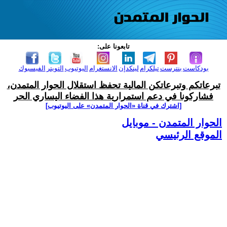
تابعونا على:
بودكاست
بنترست
تيلكرام
لينكدإن
الانستغرام
اليوتيوب
التويتر
الفيسبوك
تبرعاتكم وتبرعاتكن المالية تحفظ استقلال الحوار المتمدن،
فشاركونا في دعم استمرارية هذا الفضاء اليساري الحر
[اشترك في قناة ‫«الحوار المتمدن» على اليوتيوب]
الحوار المتمدن - موبايل
الموقع الرئيسي