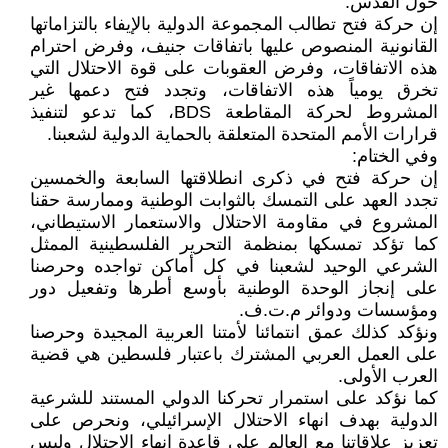
حول القدس.
إن حركة فتح تطالب المجموعة الدولية بالإيفاء بالتزاماتها
القانونية المنصوص عليها باتفاقات جنيف، وفرض احترام
هذه الاتفاقات، وفرض العقوبات على قوة الاحتلال التي
تخرق يومياً هذه الاتفاقات، وتجدد فتح دعمها غير
المشروط لحركة المقاطعة BDS، كما تدعو لتنفيذ
قرارات الأمم المتحدة المتعلقة بالحماية الدولية لشعبنا.
وفي الختام:
إن حركة فتح في ذكرى انطلاقتها السابعة والخمسين
تجدد العهد على التمسك بالثوابت الوطنية وممارسة حقنا
المشروع في مقاومة الاحتلال والاستعمار الاستيطاني،
كما تؤكد تمسكها بمنظمة التحرير الفلسطينية الممثل
الشرعي الوحيد لشعبنا في كل أماكن تواجده وحرصنا
على إنجاز الوحدة الوطنية بأوسع أطرها وتفعيل دور
ومؤسسات ودوائر م.ت.ف.
ونؤكد كذلك عمق انتمائنا لأمتنا العربية المجيدة وحرصنا
على العمل العربي المشترك باعتبار فلسطين هي قضية
العرب الأولى.
كما نؤكد على استمرار تحركنا الدولي المستند للشرعية
الدولية بهدف انهاء الاحتلال الإسرائيلي، ونحرص على
تعزيز علاقاتنا مع العالم على قاعدة إنهاء الاحتلال وليس