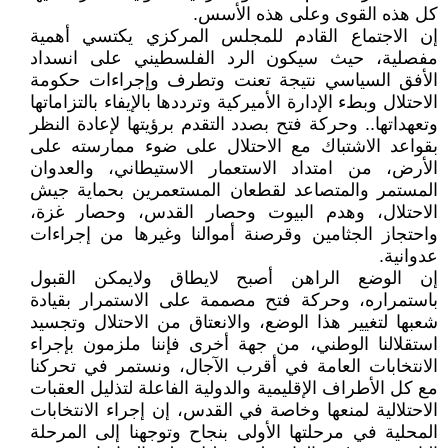
كل هذه القوى وعلى هذه الأسس.
إن الاجتماع القادم للمجلس المركزي يكتسي أهمية
مفصلية، حيث سيكون الرد الفلسطيني على انسداد
الأفق السياسي نتيجة تعنت وتطرف وإجراءات حكومة
الاحتلال وبطء الإدارة الأميركية وترددها بالإيفاء بالتزاماتها
وتعهداتها.. وحركة فتح بصدد التقدم برؤيتها لإعادة النظر
بقواعد الاشتباك مع الاحتلال على ضوء ممارسته على
الأرض، من امتداد الاستعمار الاستيطاني، والعدوان
المستمر والمتصاعد لقطعان المستعمرين بحماية جيش
الاحتلال، وهدم البيوت وحصار القدس، وحصار غزة،
واحتجاز الجثامين وقرصنة أموالنا وغيرها من إجراءات
عدوانية.
إن الوضع الراهن أصبح لايطاق ولايمكن القبول
باستمراره، وحركة فتح مصممة على الاستمرار بقيادة
شعبها لتغيير هذا الوضع، والانعتاق من الاحتلال وتجسيد
استقلالنا الوطني، من جهة أخرى فإننا ملزمون بإجراء
الانتخابات العامة في أقرب الآجال، ونستمر في تحركنا
مع كل الأطراف الإقليمية والدولية الفاعلة لتذليل العقبات
الاحتلالية لمنعها وخاصة في القدس، إن إجراء الانتخابات
المحلية في مرحلتها الأولى بنجاح وتوجهنا إلى المرحلة