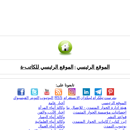
الموقع الرئيسي
الموقع الرئيسي للكاتب-ة
|
تابعونا على:
بنترست
تيلكرام
لينكدإن
الانستغرام
RSS
اليوتيوب
التويتر
الفيسبوك
الموقع الرئيسي
أخبار عامة
هيئة ادارة الحوار المتمدن - للإتصال بنا
وكالة أنباء المرأة
إحصائيات مؤسسة الحوار المتمدن
اخبار الأدب والفن
قواعد النشر
وكالة أنباء اليسار
ابرز كتاب / كاتبات الحوار المتمدن
وكالة أنباء العلمانية
يوتيوب التمدن
وكالة أنباء العمال