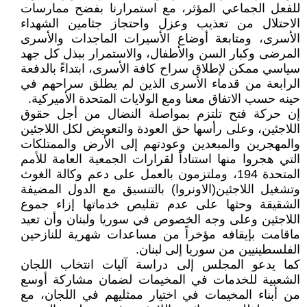
للفعل الجماعي المؤثر، مع استمرارنا بفضح ممارسات
الاحتلال من تعذيب وعزل واحتجاز جثامين الشهداء
الأسرى، ومتابعة أوضاع الأسيرات الماجدات والأسرى
المرضى وكبار السن والأطفال، والاستمرار ببذل كل جهد
سياسي ممكن لإطلاق سراح كافة الأسرى، ابتداءً بالدفعة
الرابعة من قدماء الأسرى الذين لم يطلق سراحهم في
حينه حسب الاتفاق معنا ومع الولايات المتحدة الأميركية.
إن حركة فتح تلتزم بمواصلة النضال من أجل حقوق
اللاجئين، وعلى رأسها حق العودة والتعويض لكل اللاجئين
والمهجرين والمبعدين وعودتهم إلى الأرض والممتلكات
التي هجروا منها استناداً لقرارات الجمعية العامة للأمم
المتحدة 194، وملتزمون بالعمل على دعم وكالة الغوث
وتشغيل اللاجئين(الاونروا) بالتنسيق مع الدول المضيفة
الشقيقة وحثها على عدم تقليص خدماتها إزاء جموع
اللاجئين وعلى وجه الخصوص في سوريا ولبنان وأن تعيد
ماقامت بإيقافه مؤخراً من مساعدات شهرية للنازحين
الفلسطينيين من سوريا إلى لبنان.
كما يدعو المجلس إلى دراسة آليات انتخاب اللجان
الشعبية للخدمات في المخيمات لضمان مشاركة أوسع
من أبناء المخيمات في اختيار ممثليهم في اللجان، مع