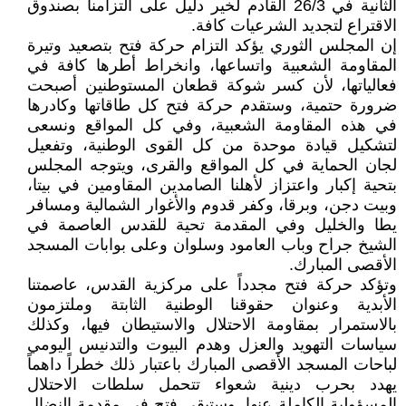
الثانية في 26/3 القادم لخير دليل على التزامنا بصندوق
الاقتراع لتجديد الشرعيات كافة.
إن المجلس الثوري يؤكد التزام حركة فتح بتصعيد وتيرة
المقاومة الشعبية واتساعها، وانخراط أطرها كافة في
فعالياتها، لأن كسر شوكة قطعان المستوطنين أصبحت
ضرورة حتمية، وستقدم حركة فتح كل طاقاتها وكادرها
في هذه المقاومة الشعبية، وفي كل المواقع ونسعى
لتشكيل قيادة موحدة من كل القوى الوطنية، وتفعيل
لجان الحماية في كل المواقع والقرى، ويتوجه المجلس
بتحية إكبار واعتزاز لأهلنا الصامدين المقاومين في بيتا،
وبيت دجن، وبرقا، وكفر قدوم والأغوار الشمالية ومسافر
يطا والخليل وفي المقدمة تحية للقدس العاصمة في
الشيخ جراح وباب العامود وسلوان وعلى بوابات المسجد
الأقصى المبارك.
وتؤكد حركة فتح مجدداً على مركزية القدس، عاصمتنا
الأبدية وعنوان حقوقنا الوطنية الثابتة وملتزمون
بالاستمرار بمقاومة الاحتلال والاستيطان فيها، وكذلك
سياسات التهويد والعزل وهدم البيوت والتدنيس اليومي
لباحات المسجد الأقصى المبارك باعتبار ذلك خطراً داهماً
يهدد بحرب دينية شعواء تتحمل سلطات الاحتلال
المسؤولية الكاملة عنها. وستبقى فتح في مقدمة النضال