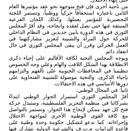
حتى إنهاء الاحتلال.
من ناحية أخرى فإن فتح متوجهة نحو عقد مؤتمرها العام
الثامن باعتباره استحقاقاً حركياً ووطنياً، وتستمر اللجنة
التحضيرية للمؤتمر بعملها، وكذلك اللجان الفرعية
المنبثقة عنها حتى نصل لعقده وانجاحه، وقد أقرّ المجلس
الثوري في هذه الدورة بابين جديدين في النظام الداخلي
للحركة حول المرأة والشبيبة لتعزيز مشاركتهما في
العمل الحركي وقرر أن يبقى المجلس الثوري في حال
انعقاد دائم.
ويوجه المجلس التحية لكافة الأقاليم على إحياء ذكرى
الانطلاقة بهذا الشكل اللافت والهام وعلى وجه الخصوص
تنظيمنا في المحافظات الجنوبية على تألقهم والتزامهم
بإحياء الذكرى، والتحية موصولة للشبيبة الفتحاوية على
دورها الأساسي في هذه الاحتفالات.
ثانياً: في المجال الوطني:
أقرّ المجلس الثوري استمرار الحوار الوطني ابتداءً
بشركائنا في منظمة التحرير الفلسطينية، وستبذل حركة
فتح كل جهد ممكن لإنجاح هذا الحوار، ونستمر بالتواصل
مع كافة القوى الوطنية الأخرى لمواجهة الاحتلال
وإجراءاته. كما ندعو لتشكيل حكومة وحدة وطنية على
قاعدة التزامات م.ت.ف والشرعية الدولية تشارك فيها