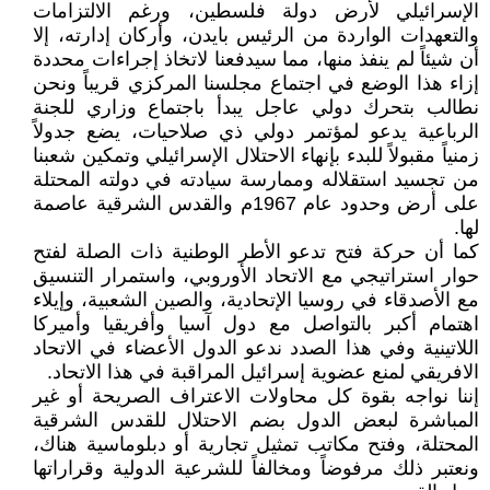
الإسرائيلي لأرض دولة فلسطين، ورغم الالتزامات
والتعهدات الواردة من الرئيس بايدن، وأركان إدارته، إلا
أن شيئاً لم ينفذ منها، مما سيدفعنا لاتخاذ إجراءات محددة
إزاء هذا الوضع في اجتماع مجلسنا المركزي قريباً ونحن
نطالب بتحرك دولي عاجل يبدأ باجتماع وزاري للجنة
الرباعية يدعو لمؤتمر دولي ذي صلاحيات، يضع جدولاً
زمنياً مقبولاً للبدء بإنهاء الاحتلال الإسرائيلي وتمكين شعبنا
من تجسيد استقلاله وممارسة سيادته في دولته المحتلة
على أرض وحدود عام 1967م والقدس الشرقية عاصمة
لها.
كما أن حركة فتح تدعو الأطر الوطنية ذات الصلة لفتح
حوار استراتيجي مع الاتحاد الأوروبي، واستمرار التنسيق
مع الأصدقاء في روسيا الإتحادية، والصين الشعبية، وإيلاء
اهتمام أكبر بالتواصل مع دول آسيا وأفريقيا وأميركا
اللاتينية وفي هذا الصدد ندعو الدول الأعضاء في الاتحاد
الافريقي لمنع عضوية إسرائيل المراقبة في هذا الاتحاد.
إننا نواجه بقوة كل محاولات الاعتراف الصريحة أو غير
المباشرة لبعض الدول بضم الاحتلال للقدس الشرقية
المحتلة، وفتح مكاتب تمثيل تجارية أو دبلوماسية هناك،
ونعتبر ذلك مرفوضاً ومخالفاً للشرعية الدولية وقراراتها