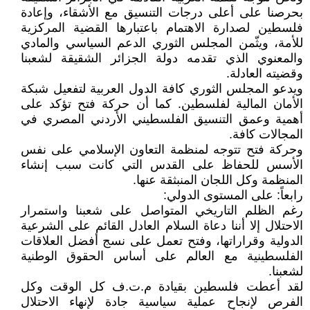
بحرصنا على أعلى درجات التنسيق مع الأشقاء، وإعادة
فلسطين لصدارة الاهتمام باعتبارها القضية المركزية
للأمة، ويثّمن المجلس الثوري الدعم السياسي والمادي
والمعنوي الذي تقدمه دولة الجزائر الشقيقة لشعبنا
وقضيته العادلة.
ويدعو المجلس الثوري كافة الدول العربية لتفعيل شبكة
الأمان المالية لفلسطين. كما أن حركة فتح تؤكد على
أهمية وعمق التنسيق الفلسطيني الأردني المصري في
المجالات كافة.
وحركة فتح تتوجه لمنظمة التعاون الإسلامي على نفس
الأسس للحفاظ على القدس التي كانت سبب إنشاء
المنظمة وكل اللجان المنبثقة عنها.
رابعاً: على المستوى الدولي:
رغم الظلم التاريخي المتواصل على شعبنا واستمرار
الاحتلال إلا أننا دعاة السلام العادل القائم على الشرعية
الدولية وقراراتها، وفتح تعمل على نسج أفضل العلاقات
الفلسطينية مع العالم على أساس الحقوق الوطنية
لشعبنا.
لقد أعطت فلسطين بقيادة م.ت.ف كل الوقت وكل
الفرص لإنجاح عملية سياسية جادة لإنهاء الاحتلال