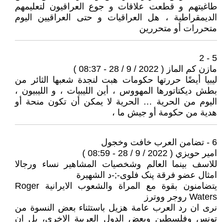
طاغيتهم و قطعت علاقات و جوع العراقيون لتعليمهم
الديمقراطية ، هل العراقيات و حتى العراقيين اليوم
متحررات أو متحررين
5 - 2
مازن كم الماز ( 2022 / 9 / 28 - 08:37 )
ليبيا أيضًا حررتها حكومات هبت لنجدة شعبها الثائر من
بطش ديكتاتورها المهووس ، أين الليبيات ، و الليبيون ،
اليوم من الحرية … الحرية لا يمكن أن تكون منحة أو
هدية من حكومة أو جيش ما ،
6 - تضامن العرب خافت وخجول
امير حويزي ( 2022 / 9 / 28 - 08:59 )
للاسف بينما العالم وشخصيات المشاهير نساء ورجالا
امثال عضو فرقة پنک فلوی-;-د الشهيرة
يتضامنون بقوة مع المراة والشعوب الايرانية Roger
Waters روجر ووترز
نرى ان رد العرب عامة هزيل باستثناء بعض النسوة من
تونس وفلسطين وبعض الدول العربية الاخرى، بل ان