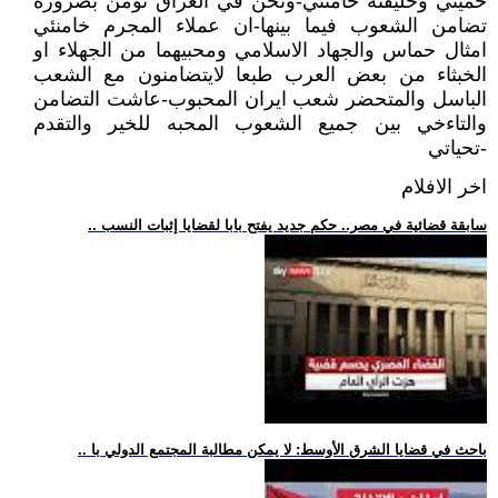
خميني وخليفته خامنئي-ونحن في العراق نؤمن بضرورة
تضامن الشعوب فيما بينها-ان عملاء المجرم خامنئي
امثال حماس والجهاد الاسلامي ومحبيهما من الجهلاء او
الخبثاء من بعض العرب طبعا لايتضامنون مع الشعب
الباسل والمتحضر شعب ايران المحبوب-عاشت التضامن
والتاءخي بين جميع الشعوب المحبه للخير والتقدم
-تحياتي
اخر الافلام
.. سابقة قضائية في مصر.. حكم جديد يفتح بابا لقضايا إثبات النسب
.. باحث في قضايا الشرق الأوسط: لا يمكن مطالبة المجتمع الدولي با