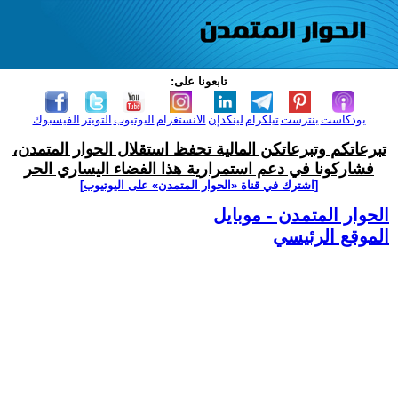
تابعونا على:
بودكاست
بنترست
تيلكرام
لينكدإن
الانستغرام
اليوتيوب
التويتر
الفيسبوك
تبرعاتكم وتبرعاتكن المالية تحفظ استقلال الحوار المتمدن،
فشاركونا في دعم استمرارية هذا الفضاء اليساري الحر
[اشترك في قناة ‫«الحوار المتمدن» على اليوتيوب]
الحوار المتمدن - موبايل
الموقع الرئيسي