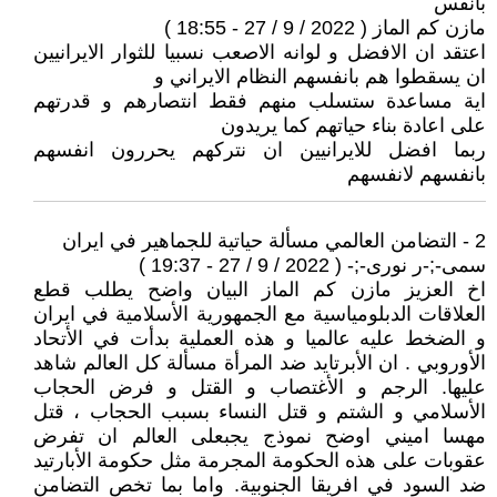
بانفس
مازن كم الماز ( 2022 / 9 / 27 - 18:55 )
اعتقد ان الافضل و لوانه الاصعب نسبيا للثوار الايرانيين
ان يسقطوا هم بانفسهم النظام الايراني و
اية مساعدة ستسلب منهم فقط انتصارهم و قدرتهم
على اعادة بناء حياتهم كما يريدون
ربما افضل للايرانيين ان نتركهم يحررون انفسهم
بانفسهم لانفسهم
2 - التضامن العالمي مسألة حياتية للجماهير في ايران
سمی-;-ر نوری-;- ( 2022 / 9 / 27 - 19:37 )
اخ العزيز مازن كم الماز البيان واضح يطلب قطع
العلاقات الدبلومياسية مع الجمهورية الأسلامية في ايران
و الضخط عليه عالميا و هذه العملية بدأت في الأتحاد
الأوروبي . ان الأبرتايد ضد المرأة مسألة كل العالم شاهد
عليها. الرجم و الأغتصاب و القتل و فرض الحجاب
الأسلامي و الشتم و قتل النساء بسبب الحجاب ، قتل
مهسا اميني اوضح نموذج يجبعلى العالم ان تفرض
عقوبات على هذه الحكومة المجرمة مثل حكومة الأبارتيد
ضد السود في افريقا الجنوبية. واما بما تخص التضامن