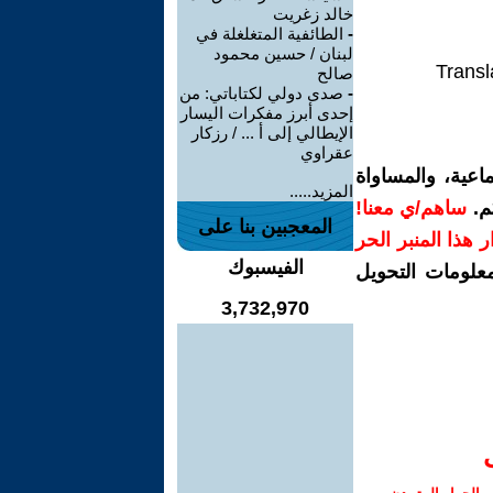
خالد زغريت
-
الطائفية المتغلغلة في
لبنان / حسين محمود
Transl
صالح
-
صدى دولي لكتاباتي: من
إحدى أبرز مفكرات اليسار
الإيطالي إلى أ ... / رزكار
عقراوي
اعية، والمساواة
المزيد.....
م.
ساهم/ي معنا!
المعجبين بنا على
رار هذا المنبر الحر
الفيسبوك
معلومات التحويل
3,732,970