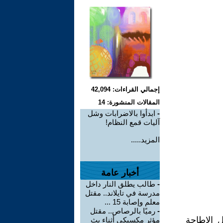
إجمالي القراءات: 42,094
المقالات المنشورة: 14
-
ابدأوا بالاضرابات وشل
آليات قمع النظام!
المزيد.....
أخبار عامة
-
طالب يطلق النار داخل
مدرسة في تايلاند.. مقتل
معلم وإصابة 15 ...
-
رميًا بالرصاص.. مقتل
 الإطاحة
مؤثر مكسيكي أثناء بث