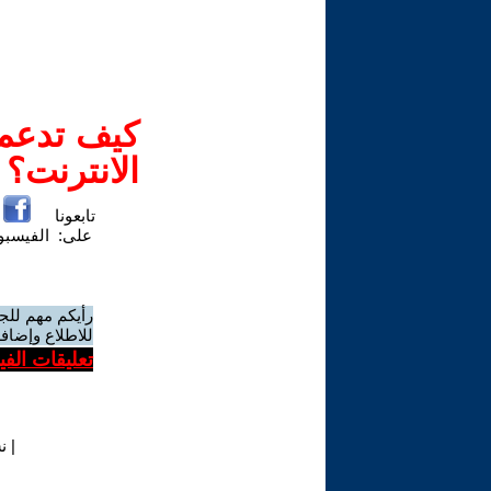
كيف تدعم-
الانترنت؟
تابعونا
على:
الفيسب
رأيكم مهم للج
للاطلاع وإضافة
تعليقات الف
|
ن