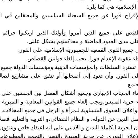
الإسلامية هي كما يلي:
لإفراج فورا عن جميع السجناء السياسيين والمعتقلين في ال
لقبض على جميع الذين أمروا وأولئك الذين ارتكبوا جرائم ا
على مدى العقود الماضية و محاكمتهم بشكل علني.
 تسترد السلطات والمؤسسات الدينية ومؤسسات الدولة جميع 
لى الفور، وأن تعود إلى أصحابها أو تنفق على مشاريع لصال
تمع.
غاء الحجاب الإجباري وجميع أشكال الفصل بين الجنسين على ا
حرية الملبس.ويجب إلغاء جميع القوانين المعادية و التميزية 
واعلان الحقوق المتساوية للمرأة و الرجل في جميع المجالات.
ل الدين عن الدولة، و النظام القضائي،و التربية والتعليم فصلا 
الحرية الكاملة التدين و الاديني على أنه اعتقاد خاص وشؤون ا
اعلان الفوري عن حرية العقيدة ،التعبير ،التجمع ،المطبوعات