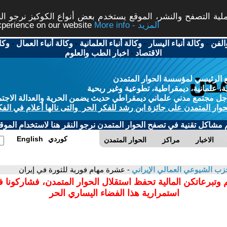
ة التصفح والنشر، الموقع يستخدم بعض أنواع الكوكيز نرجو النق
More info - المزيد
experience on our website
الفن
-
وكالة أنباء اليسار
-
وكالة أنباء العلمانية
-
وكالة أنباء العمال
-
وكا
الاقتصاد
-
اخبار الطب والعلوم
 الرئيسي لمؤسسة الحوار المتمدن
، علمانية، ديمقراطية، تطوعية وغير ربحية
ل مجتمع مدني علماني ديمقراطي حديث يضمن الحرية والعدالة الاجتم
حوار المتمدن على جائزة ابن رشد للفكر الحر والتى نالها أعلام في الفك
م مشاكل تقنية في تصفح الحوار المتمدن نرجو النقر هنا لاستخدام الموقع
كوردي
English
الاخبار
مراكز
الحوار المتمدن
زب الشيوعي العمالي الإيراني
- عشرة مهام فورية للثورة في إيران
 وتبرعاتكن المالية تحفظ استقلال الحوار المتمدن، فشاركونا 
استمرارية هذا الفضاء اليساري الحر