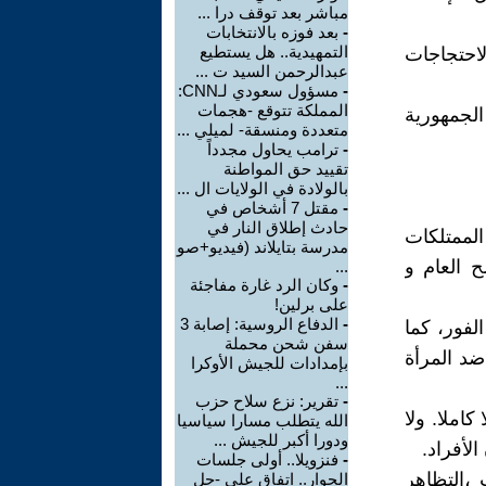
مباشر بعد توقف درا ...
-
بعد فوزه بالانتخابات
التمهيدية.. هل يستطيع
احتجاجات
عبدالرحمن السيد ت ...
-
مسؤول سعودي لـCNN:
المملكة تتوقع -هجمات
لجمهورية
متعددة ومنسقة- لميلي ...
-
ترامب يحاول مجدداً
تقييد حق المواطنة
بالولادة في الولايات ال ...
-
مقتل 7 أشخاص في
حادث إطلاق النار في
الممتلكات
مدرسة بتايلاند (فيديو+صو
ح العام و
...
-
وكان الرد غارة مفاجئة
على برلين!
-
الدفاع الروسية: إصابة 3
لفور، كما
سفن شحن محملة
ضد المرأة
بإمدادات للجيش الأوكرا
...
-
تقرير: نزع سلاح حزب
كاملا. ولا
الله يتطلب مسارا سياسيا
ودورا أكبر للجيش ...
لأفراد.
-
فنزويلا.. أولى جلسات
 ،التظاهر
الحوار.. اتفاق على -حل