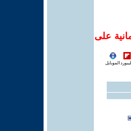
انية على
يبورد
الموبايل