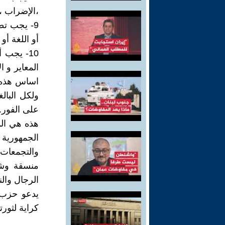
،الإضراب ،
9- يجب تط
أو اللغة أو
10- يجب
المعاير و ا
اساس هذه ال
ولكل البال
على الفور.
هذه هي الم
الجمهورية
والتجمعات 
منسقة وشام
الرجال وال
يدعو حزب ا
كراية لثورت