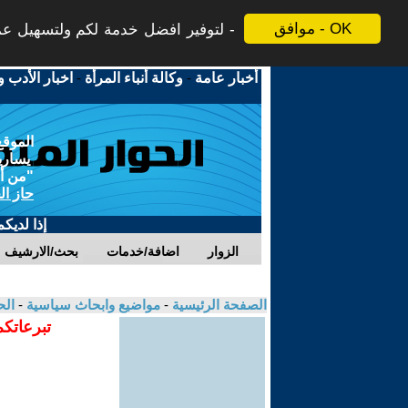
موافق - OK
لتوفير افضل خدمة لكم ولتسهيل عملي
أخبار عامة
-
وكالة أنباء المرأة
-
اخبار الأدب و
الموقع
يسارية
"من أج
حاز ال
إذا لديك
الزوار
اضافة/خدمات
بحث/الارشيف
الصفحة الرئيسية
-
مواضيع وابحاث سياسية
-
الح
تبرعاتكم