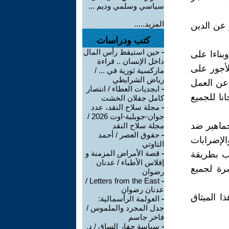
سياسي وسلمي وديم ...
المزيد.....
 عن الدين
كتب ودراسات
-
حين استيقظ رأس المال
بناءا على
داخل الإنسان .. قراءة
لأجور على
ماركسية ثورية في ... /
رياض الشرايطي
 عن العمل
-
ابجديات العطاء / انتصار
نا للجميع
كامل جفلان الخشت
-
مجلة سلاح النقد، عدد
جوان-جويلية-اوت 2026 /
جماهير ضد
مجلة سلاح النقد
-
حقوق العصر / أحمد
لإضرابات
التاوتي
-
قصة الأمراض المزمنة و
لب بطريقة
إفلاس الأطباء / عدنان
شرة لجميع
رضوان
Letters from the East /
-
عدنان رضوان
ا الميثاق
-
العولمة الرأسمالية:
جدل المجرد والملموس /
فاخر جاسم
-
سياسة حفار الساق / د.