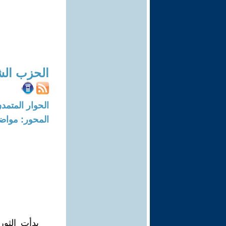
الحزب الش
الحوار المتمدن-العدد: 5752 - 8
المحور: مواض
بدأت الثو