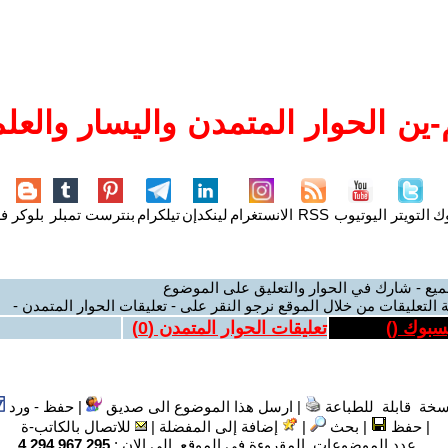
ين الحوار المتمدن واليسار والعلم
وك
التويتر
اليوتيوب
RSS
الانستغرام
لينكدإن
تيلكرام
بنترست
تمبلر
بلوكر
فل
ميع - شارك في الحوار والتعليق على الموضوع
 التعليقات من خلال الموقع نرجو النقر على - تعليقات الحوار المتمدن -
يسبوك (
)
تعليقات الحوار المتمدن (
0
)
سخة قابلة للطباعة
|
ارسل هذا الموضوع الى صديق
|
حفظ - ورد
|
حفظ
|
بحث
|
إضافة إلى المفضلة
|
للاتصال بالكاتب-ة
عدد الموضوعات المقروءة في الموقع الى الان :
4,294,967,295