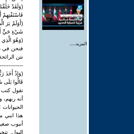
(وَلَقَدْ خَلَقْ
فَاسْتَفْتِهِمْ أ
(أَوَلَمْ يَرَ ال
شَيْءٍ حَيٍّ أَفَ
(وَهُوَ الَّذِي 
المزيد.....
فنحن في دو
نتن الرائح
-------------
(وَإِذْ أَخَذَ رَ
قَالُوا بَلَى شَه
تقول كتب ا
أنه ربهم، و
الحيوانات 
هذا ابني م
أنبوب صغير
البول. تت