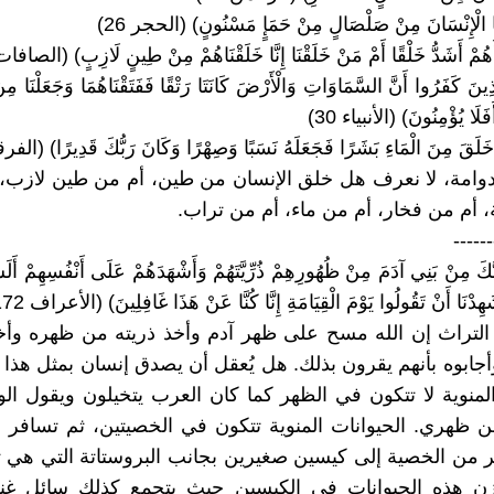
نَا الْإِنْسَانَ مِنْ صَلْصَالٍ مِنْ حَمَإٍ مَسْنُونٍ) (الحجر 26)
َهُمْ أَشَدُّ خَلْقًا أَمْ مَنْ خَلَقْنَا إِنَّا خَلَقْنَاهُمْ مِنْ طِينٍ لَازِبٍ) (الصافات 1
َّذِينَ كَفَرُوا أَنَّ السَّمَاوَاتِ وَالْأَرْضَ كَانَتَا رَتْقًا فَفَتَقْنَاهُمَا وَجَعَلْنَا مِن
لَا يُؤْمِنُونَ) (الأنبياء 30)
خَلَقَ مِنَ الْمَاءِ بَشَرًا فَجَعَلَهُ نَسَبًا وَصِهْرًا وَكَانَ رَبُّكَ قَدِيرًا) (الفرقا
امة، لا نعرف هل خلق الإنسان من طين، أم من طين لازب، ي
ة، أم من فخار، أم من ماء، أم من تراب.
------
بُّكَ مِنْ بَنِي آدَمَ مِنْ ظُهُورِهِمْ ذُرِّيَّتَهُمْ وَأَشْهَدَهُمْ عَلَى أَنْفُسِهِمْ أَلَس
ِدْنَا أَنْ تَقُولُوا يَوْمَ الْقِيَامَةِ إِنَّا كُنَّا عَنْ هَذَا غَافِلِينَ) (الأعراف 172)
لتراث إن الله مسح على ظهر آدم وأخذ ذريته من ظهره وأخذ
أجابوه بأنهم يقرون بذلك. هل يُعقل أن يصدق إنسان بمثل هذا ا
المنوية لا تتكون في الظهر كما كان العرب يتخيلون ويقول الو
ن ظهري. الحيوانات المنوية تتكون في الخصيتين، ثم تسافر
 من الخصية إلى كيسين صغيرين بجانب البروستاتة التي هي 
خزن هذه الحيوانات في الكيسين حيث يتجمع كذلك سائل غن