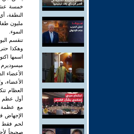
خمسة عشر 
النطفة، أي
مليون طفلاً
النموء.
تنقسم البوي
وهكذا حتى
اسمها اكتو
ميسوديرم وي
الأعضاء الد
الأعضاء، ول
العظام تتك
أول عظم ي
مع عظمة ا
الإجهاض في
لحم فقط ور
صحيحاً لأ