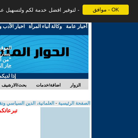
موافق - OK
لتوفير افضل خدمة لكم ولتسهيل عملي
أخبار عامة
-
وكالة أنباء المرأة
-
اخبار الأدب و
الموقع
يسارية
"من أج
حاز ال
إذا لديك
الزوار
اضافة/خدمات
بحث/الارشيف
الصفحة الرئيسية
-
العلمانية، الدين السياسي ونق
تبرعاتكم