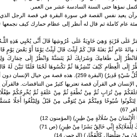
كتمل نمؤها حتى السنة السادسة عشر من العمر.
آن يعيد نفس القصة في سورة البقرة في قصة الرجل الذي أم
ئة عام كاملة ثم قال له أنظر إلى عظام حمارك كيف نجمعها 
مَرَّ عَلَى قَرْيَةٍ وَهِيَ خَاوِيَةٌ عَلَى عُرُوشِهَا قَالَ أَنَّى يُحْيِي هَذِهِ اللَّـهُ ب
ـهُ مِائَةَ عَامٍ ثُمَّ بَعَثَهُ قَالَ كَمْ لَبِثْتَ قَالَ لَبِثْتُ يَوْمًا أَوْ بَعْضَ يَوْمٍ قَا
َانْظُرْ إِلَى طَعَامِكَ وَشَرَابِكَ لَمْ يَتَسَنَّهْ وَانْظُرْ إِلَى حِمَارِكَ وَلِنَ
رْ إِلَى الْعِظَامِ كَيْفَ نُنْشِزُهَا ثُمَّ نَكْسُوهَا لَحْمًا فَلَمَّا تَبَيَّنَ لَهُ قَالَ
قَدِيرٌ) (البقرة 259). هذه قصة من خيال الإنسان دون أي شك.
إنسان في القرآن قصة تعتريها كثيرٌ من التناقضات. فالقرآن يق
لَقَكُمْ مِنْ تُرَابٍ ثُمَّ مِنْ نُطْفَةٍ ثُمَّ مِنْ عَلَقَةٍ ثُمَّ يُخْرِجُكُمْ طِفْلًا ثُم
َ لِتَكُونُوا شُيُوخًا وَمِنْكُمْ مَنْ يُتَوَفَّى مِنْ قَبْلُ وَلِتَبْلُغُوا أَجَلًا مُسَمًّ
فر 67)
نَا الْإِنْسَانَ مِنْ سُلَالَةٍ مِنْ طِينٍ) (المؤمنون 12)
كَ لِلْمَلَائِكَةِ إِنِّي خَالِقٌ بَشَرًا مِنْ طِينٍ) (ص 71)
سَانَ مِنْ صَلْصَالٍ كَالْفَخَّارِ) (الرحمن 14)