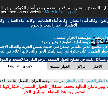
ة التصفح والنشر، الموقع يستخدم بعض أنواع الكوكيز نرجو النق
More info - المزيد
experience on our website
الفن
-
وكالة أنباء اليسار
-
وكالة أنباء العلمانية
-
وكالة أنباء العمال
-
وكا
الاقتصاد
-
اخبار الطب والعلوم
 الرئيسي لمؤسسة الحوار المتمدن
، علمانية، ديمقراطية، تطوعية وغير ربحية
ل مجتمع مدني علماني ديمقراطي حديث يضمن الحرية والعدالة الاجتم
حوار المتمدن على جائزة ابن رشد للفكر الحر والتى نالها أعلام في الفك
م مشاكل تقنية في تصفح الحوار المتمدن نرجو النقر هنا لاستخدام الموقع
كوردي
English
الاخبار
مراكز
الحوار المتمدن
د الفكر الديني
-
كامل النجار
- دراسة منهجية للقرآن - الفصل الثالث - الأخ
 وتبرعاتكن المالية تحفظ استقلال الحوار المتمدن، فشاركونا 
استمرارية هذا الفضاء اليساري الحر