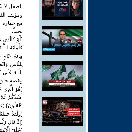
الطفل لا ي
ومؤلف القر
مع حماره م
لحماً.
(أَوْ كَالَّذِي 
فَأَمَاتَهُ اللَّ
مِائَةَ عَامٍ ف
لِلنَّاسِ وَانْظُ
اللَّـهَ عَلَى كُلِّ شَيْءٍ 
وقصة خلق ال
(هُوَ الَّذِي خَ
أَشُدَّكُمْ ثُمّ
تَعْقِلُونَ) (غا
(وَلَقَدْ خَلَقْ
(إِذْ قَالَ رَبُّ
(خَلَقَ الْإِنْ