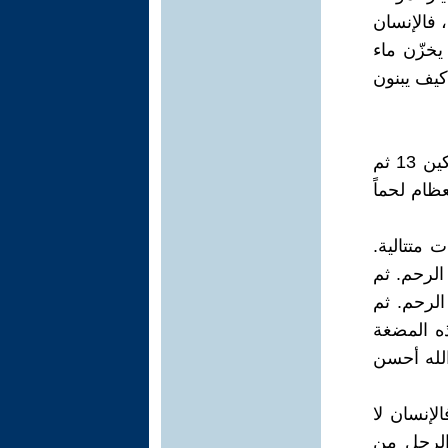
 فالإنسان
خزّن ماء
كيف يبنون
(ولقد خلقنا الإنسان من سلالة من طين 12 ثم جعلناه نطفةً في قرار مكين 13 ثم
عظام لحماً
 متتالية.
لرحم. ثم
لرحم. ثم
ه المضغة
الله أحسن
لإنسان لا
الرجل من