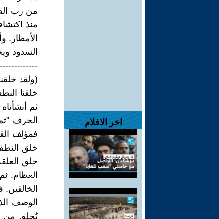
من رب القر
منذ اكتشاف
الأمطار. و
السدود ويخز
-------------
خلقنا النطف
ثم أنشأناه خلق
الحرف "ثم"
اخر الافلام
فمؤلف القر
خلق النطف
خلق العلق
العظام. ثم
الخالقين. 
الوصف الذي
يُخلق من 