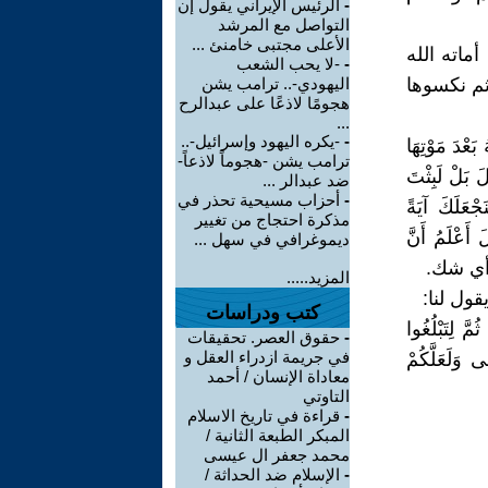
-
الرئيس الإيراني يقول إن
التواصل مع المرشد
الأعلى مجتبى خامنئ ...
اته الله
-
-لا يحب الشعب
ثم نكسوها
اليهودي-.. ترامب يشن
هجومًا لاذعًا على عبدالرح
...
-
-يكره اليهود وإسرائيل-..
َعْدَ مَوْتِهَا
ترامب يشن -هجوماً لاذعاً-
لَ بَلْ لَبِثْتَ
ضد عبدالر ...
-
أحزاب مسيحية تحذر في
جْعَلَكَ آيَةً
مذكرة احتجاج من تغيير
 أَعْلَمُ أَنَّ
ديموغرافي في سهل ...
المزيد.....
ول لنا:
كتب ودراسات
َّ لِتَبْلُغُوا
-
حقوق العصر. تحقيقات
في جريمة ازدراء العقل و
ى وَلَعَلَّكُمْ
معاداة الإنسان / أحمد
التاوتي
-
قراءة في تاريخ الاسلام
المبكر الطبعة الثانية /
محمد جعفر ال عيسى
-
الإسلام ضد الحداثة /