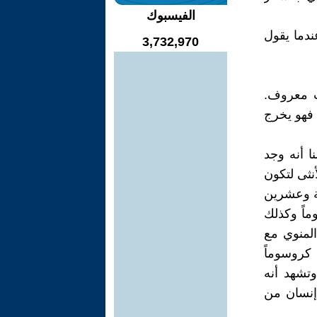
الفيسبوك
ندما يقول
3,732,970
ب معروف.
 فهو يخرج
ا أنه وجد
نثى لتكون
ثة وعشرين
ماً وكذلك
المنوي مع
 كروسوماً
وتشهد أنه
 إنسان من