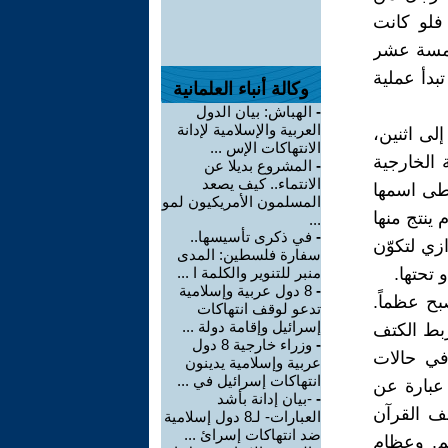
فلو كانت
 خمسة عشر
تبدأ عملية
وكالة أنباء العلمانية
-
الهباش: بيان الدول
العربية والإسلامية لإدانة
لى اثنين،
الانتهاكات الإس ...
الخارجية
-
المشروع بديلا عن
الانتماء.. كيف يصعد
سطى اسمها
المسلمون الأمريكيون لمو
ينتج منها
...
-
في ذكرى تأسيسها..
ازي لتكوّن
سفارة فلسطين: المدى
 تحتها.
منبر للتنوير والكلمة ا ...
-
8 دول عربية وإسلامية
بح عظماً.
تدعو لوقف انتهاكات
إسرائيل وإقامة دولة ...
بط الكتف
-
وزراء خارجية 8 دول
في حالات
عربية وإسلامية يدينون
انتهاكات إسرائيل في ...
 عبارة عن
-
-بيان إدانة بأشد
لف القرآن
العبارات- لـ8 دول إسلامية
ضد انتهاكات إسرائ ...
م. وعظام