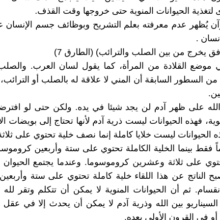
 لتغذية الحيوانات المنوية حتى خروجها وقت القذف.
ن يُظهر عدم معرفته بعلم التشريح وبوظائف جسم الإنسان ع
نسان .
فق يخرج من بين الصلب والترائب) (الطارق 7)
ي موضع القلادة من المرأة، كما يقول لسان العرب. والصل
من السطور السابقة أن المني لا علاقة له بالصلب أو الترائب،
ن.
له على ظهر آدم لن يجد شيئا في يده. ولكن حتى لو افترضن
ية، فهذه الحيوانات ليست ذرية آدم لأنها تحتاج إلى بويضات الأ
ذه الحيوانات ليست خلايا كاملة إنما نصف خلية تحتوي على ثلا
 فقط بينما الخلية الكاملة تحتوي على ستة وأربعين كروموسو
توي على ثلاثة وعشرين كروموسوما. وعندما يجتمع الحيوان 
بح الناتج عن هذا اللقاء خلية كاملة تحتوي على ستة وأربعين
انقسام. ثم أن الحيوانات المنوية لا يمكن أن تتكلم وتقر لله 
 السيناريو بين الله وذرية آدم لا يمكن أن يحدث إلا في عقل
 أو في القرون الأولى بعده.