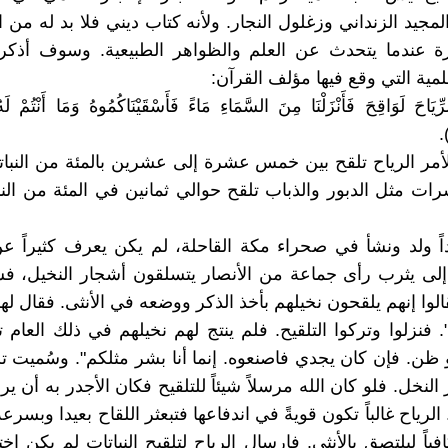
لمجيد الزنداني وزغلول النجار. ولأنه كتاب ديني فلا بد له من 
رة عندما يتحدث عن العلم والظواهر الطبيعية. وسوف أذكر
لمية التي وقع فيها مؤلف القرآن:
رِّيَاحَ لَوَاقِحَ فَأَنْزَلْنَا مِنَ السَّمَاءِ مَاءً فَأَسْقَيْنَاكُمُوهُ وَمَا أَنْتُمْ لَه
أمر الرياح تلقح بين خمس عشرة إلى عشرين بالمئة من النبات
رات مثل الدبور والذباب تلقح حوالي ثمانين في المئة من الن
ً ولد ونشأ في صحراء مكة القاحلة، لم يكن يعرف كثيراً عن 
إلى يثرب رأى جماعة من الأنصار يتسلقون أشجار النخيل، فس
لوا إنهم يلقحون نخيلهم بأخذ الذكر ووضعه في الأنثى. فقال لهم
فنزلوا وتركوا التلقيح. فلم ينتج لهم نخيلهم في ذلك العام تم
و ظن. فإن كان يجدي فاصنعوه. إنما أنا بشر مثلكم". وسُميت تل
ر النخل. فلو كان الله مرسلاً شيئاً للتلقيح فكان الأجدر به أن 
 الرياح غالباً تكون قويةً في اندفاعها فتبعثر اللقاح بعيدا وبسرعة
افياً ليلتصق بالأنثى. فإرسال الرياح لتلقيح النباتات لم يكن اختيا