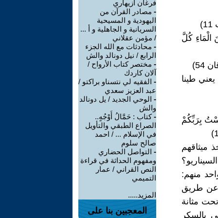
فرغان أزيهاري
-
مصادر القرآن من
اليهودية و المسيحية
1)
السريانية و الجاهلية و أ ...
َ الْمَاءِ كُلَّ
/ مؤمن عقلاني
-
محادثات مع الله الجزء
الرابع / نيل دونالد والش
-
مختصر كتاب الأرواح /
ن 54)
آلان كاردك
عني طينا
-
الفقيه لي نتسناو براكتو /
عبد العزيز سعدي
-
الوحي الجديد / يل دونالد
والش
-
كتاب : حَمَّالُ أَوْجُهٍ..
ْتُ بِرَبِّكُمْ
الصراع الطبقي والتأويل
في الإسلام ... / احمد
صالح سلوم
 ميثاقهم
-
التواصل الحضاري
لسيناريو؟
ومفهوم الحداثة في قراءة
النص القراني / عمار
احد منهم:
التميمي
 عن طريق
المزيد.....
تحت مثانة
المعجبين بنا على
ي بالسكر