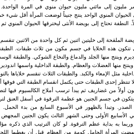
مليون إلى مائتي مليون حيوان منوي في المرة الواحدة. 
 الحيوان المنوي الواحد ينتج جنيناً لوضعت المرأة أقل شيء
. النطفة تحتاج إلى بويضة الأنثى ليخترقها الحيوان المنوي ثم 
ضة الملقحة إلى خليتين اثنين ثم كل واحدة من الاثنين تنقسم إ
 تتكون هذه الخلايا في جسم مكون من ثلاث طبقات. الطبقة 
ديرم وينتج منها الجلد والدماغ والنخاع الشوكي. والطبقة الو
نتج منها العضلات والعظام. والطبقة الداخلية واسمها اندوديرم 
اخلية مثل الإمعاء والكبد. والطبقات الثلاث تنقسم خلاياها بالتو
ا تنتظر إحدى الطبقات حتى يكتمل انقسام الطبقة التي فوقها أو
ون أولاً من غضاريف ثم يبدأ ترسب أملاح الكالسيوم فيها لتص
تكون في جسم الجنين هو عظمة الترقوة في أسفل العنق لتر
لصدر. وتبدأ بالظهور في الأسبوع السابع من بدء الحمل. 
 الأسابيع الأولى وحتى الشهر الثالث يكون الجنين المجهض
بما به بداية عظم الترقوة. لو كان الترتيب الذي ذكره مؤ
جهضت المرأة الحامل كومة من العظام قبل أن يغطيها اللح