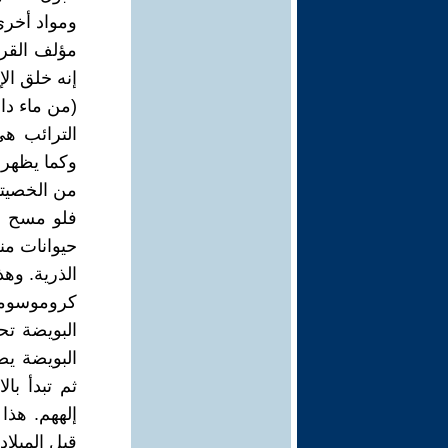
ومواد أخرى
مؤلف القرآ
إنه خلق الإ
(من ماء دا
الترائب ه
وكما يظهر 
من الخصيتي
فلو مسح ال
حيوانات منو
الذرية. وه
كروموسوماً
البويضة تح
البويضة يص
ثم تبدأ بال
إلههم. هذا
قبل الميلاد