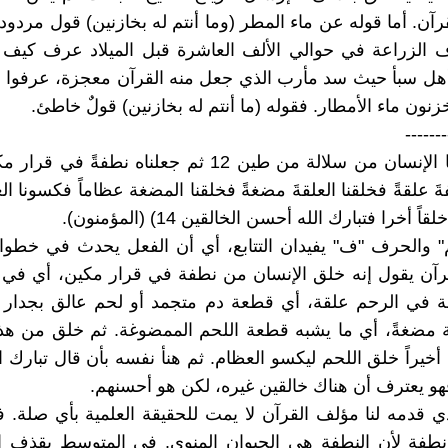
آن. أما قوله عن ماء المطر (وما أنتم له بخازنين) قول مردود،
 الزراعة في حوالي الألف العاشرة قبل الميلاد عرف كيف ي
أهل سبأ حيث سد مأرب الذي جعل منه القرآن معجزة، عرفوا 
نون ماء الأمطار. فقوله (ما أنتم له بخازنين) قولٌ خاطئ.
-------
ةَ علقةً فخلقنا العلقةَ مضغةً فخلقنا المضغة عظاماً فكسونا ال
اً أخرا فتبارك الله أحسن الخالقين 14) (المؤمنون).
 والحرف "ف" يفيدان التتابع، أي أن الفعل يحدث في خطوات
آن يقول إنه خلق الإنسان من نطفة في قرار مكين، أي في ا
ة في الرحم علقة، أي قطعة دم متجمد أو لحم عالق بجدار ا
ة مضغةً، أي ما يشبه قطعة اللحم الممضوغة. ثم خلق من هذ
 أخيراً خلق اللحم ليكسو العظام. ثم هنأ نفسه بأن قال تبارك 
فهو يعترف أن هناك خالقين غيره، لكن هو أحسنهم.
 قدمه لنا مؤلف القرآن لا يمت للحقيقة العلمية بأي صلة. فا
نطفة لأن النطفة هي الحيوان المنوي. في المتوسط يقذف 