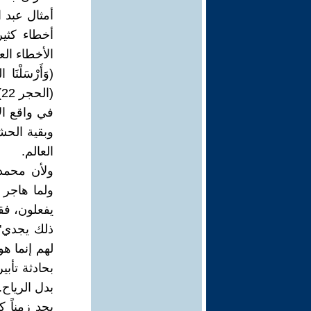
أمثال عبد ا
أخطاء كثي
الأخطاء الع
(وَأَرْسَلْنَا ال
(الحجر 22).
في واقع ال
وبقية الحش
العالم.
ولأن محمدا
ولما هاجر 
يفعلون، فقا
ذلك يجدي". 
لهم إنما ه
بحادثة تأبي
بدل الرياح.
يجد زمناً ك