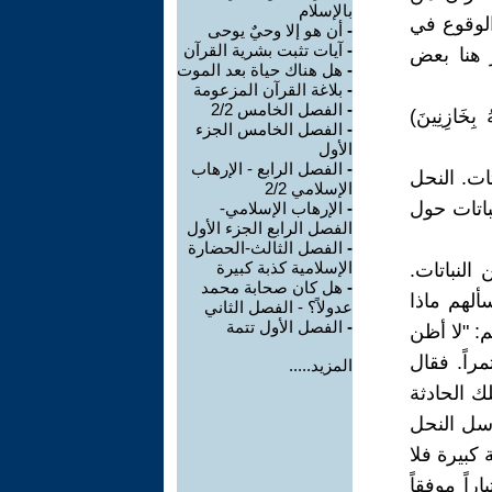
بالإسلام
الوقوع في
-
أن هو إلا وحيٌ يوحى
-
آيات تثبت بشرية القرآن
 هنا بعض
-
هل هناك حياة بعد الموت
-
بلاغة القرآن المزعومة
-
الفصل الخامس 2/2
ُ بِخَازِنِينَ)
-
الفصل الخامس الجزء
الأول
-
الفصل الرابع - الإرهاب
ات. النحل
الإسلامي 2/2
باتات حول
-
الإرهاب الإسلامي-
الفصل الرابع الجزء الأول
-
الفصل الثالث-الحضارة
الإسلامية كذبة كبيرة
النباتات.
-
هل كان صحابة محمد
ألهم ماذا
عدولاً؟ - الفصل الثاني
-
الفصل الأول تتمة
: "لا أظن
راً. فقال
المزيد.....
ك الحادثة
يرسل النحل
 كبيرة فلا
راً موفقاً