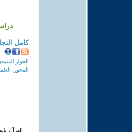
دراسة
كامل النجا
الحوار المتمدن-العدد: 7382 - 22
المحور: العلما
القرآن بال