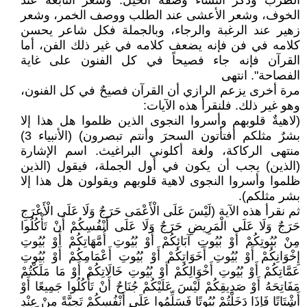
الطرب وذكر النساء وصفة الخيل. وشعر النابغة عند
الخوف، وشعر الأعشى عند الطلب ووصف الخمر، وشعر
زهير عند الرغبة والرجاء، وبالجملة فكل شاعر يحسن
كلامه في فن فإنه يضعف كلامه في غير ذلك الفن، أما
القرآن فإنه جاء فصيحاً في كل الفنون على غاية
الفصاحة". انتهى
مرة أخرى يزعم الرازي أن القرآن فصيحٌ في كل الفنون،
وهو غير ذلك. فلنقرأ هذه الآيات:
(لاهيةٌ قلوبهم وأسروا النجوى الذين ظلموا هل هذا إلا
بشرٌ مثلكم أفتأتون السحرَ وأنتم تبصرون) (الأنبياء 3)
منتهى الركاكة، ولغة أكلوني البراغيث. اسم الإشارة
(الذين) يجب أن يكون في أول الجملة، فيقول (الذين
ظلموا وأسروا النجوى لاهية قلوبهم ويقولون هل هذا إلا
بشر مثلكم).
ثم نقرأ هذه الآية (لَيْسَ عَلَى الْأَعْمَى حَرَجٌ وَلَا عَلَى الْأَعْرَجِ
حَرَجٌ وَلَا عَلَى الْمَرِيضِ حَرَجٌ وَلَا عَلَى أَنْفُسِكُمْ أَنْ تَأْكُلُوا
مِنْ بُيُوتِكُمْ أَوْ بُيُوتِ آبَائِكُمْ أَوْ بُيُوتِ أُمَّهَاتِكُمْ أَوْ بُيُوتِ
إِخْوَانِكُمْ أَوْ بُيُوتِ أَخَوَاتِكُمْ أَوْ بُيُوتِ أَعْمَامِكُمْ أَوْ بُيُوتِ
عَمَّاتِكُمْ أَوْ بُيُوتِ أَخْوَالِكُمْ أَوْ بُيُوتِ خَالَاتِكُمْ أَوْ مَا مَلَكْتُمْ
مَفَاتِحَهُ أَوْ صَدِيقِكُمْ لَيْسَ عَلَيْكُمْ جُنَاحٌ أَنْ تَأْكُلُوا جَمِيعًا أَوْ
أَشْتَاتًا فَإِذَا دَخَلْتُمْ بُيُوتًا فَسَلِّمُوا عَلَى أَنْفُسِكُمْ تَحِيَّةً مِنْ عِنْدِ