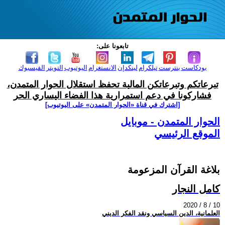
تابعونا على:
بودكاست
بنترست
تيلكرام
لينكدإن
الانستغرام
اليوتيوب
التويتر
الفيسبوك
تبرعاتكم وتبرعاتكن المالية تحفظ استقلال الحوار المتمدن،
فشاركونا في دعم استمرارية هذا الفضاء اليساري الحر
[اشترك في قناة ‫«الحوار المتمدن» على اليوتيوب]
الحوار المتمدن - موبايل
الموقع الرئيسي
بلاغة القرآن المزعومة
كامل النجار
2020 / 8 / 10
العلمانية، الدين السياسي ونقد الفكر الديني