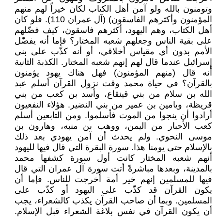
وتومنون بالله ولو آمن أهل الكتاب لكان خيراً لهم منهم
المؤمنون وأكثرهم الفاسقون) (آل عمران 110). فلو كان
أهل الكتاب، وهم اليهود، أكثرهم فاسقون، كيف فضّلهم
على بقية الناس وجعلهم شعبه المختار؟ فإما أنه يفضّل
الأمم بدون أي مقياس أخلاقي، أو أنه كذّب على بني
إسرائيل عندما قال لهم إنهم شعبه المختار. الكذبة الثانية
أنه قال (منهم المؤمنون) فهل هناك يهود يؤمنون
بالقرآن؟ في حياة محمد وقت نزول القرآن أسلم عبد
الله بن سلام من بني قينقاع، وأسد بن كعب من بني
قريظة، ويامين بن عمير من بني النضير. هؤلاء النفعيون
أرادوا أن ينجوا من الموت فأسلموا. ومن التابعين أسلم
كعب الأحبار من اليمن، ووهب بن منبه، وهارون بن
موسى النحوي. ولم يحدث أن آمن يهودي بعد ذلك
بالإسلام حتى يومنا هذا. سورة البقرة التي قال فيها لليهود
أنهم شعبه المختار كانت أول سورة كشفها محمد
بالمدينة، وبعدها مباشرةً أتت سورة آل عمران التي قال
فيها للمسلمين إنهم خير أمة أُخرجت للناس. فإما أن
يكون القرآن قد كذّب على اليهود أو كذّب على
المسلمين. وبما أن صاحب القرآن يكذب كالشعراء، يجب
أن يكون القرآن في نفس بلاغة الشعراء قبل الإسلام.