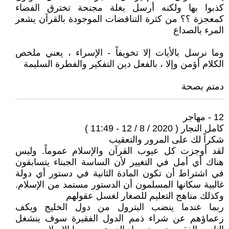
كذبوا بها ولكنه أرسل بغلة مجنحة تخترق الفضاء
كمعجزة ؟؟ من كثرة التناقضات الموجودة بالقرآن يشعر
المرء بالصداع
وما نرسل بالأيات إلا تخويفاً - الإسراء ، يعني ملخص
الكلام أؤمن وإلا ، بالفعل دين التفكير والفطرة السليمة
دمتم بصحة
12 - مهاجر
كامل النجار ( 2020 / 8 / 12 - 11:49 )
شكراً لك على المرور والتعقيب
لقد أوجزت كل عيوب القرآن والإسلام عموماً. وليس
هناك أي أمل في التغيير لأن الساسة الجبناء يتسابقون
في اشتراط أن تكون المادة الثانية في دستور أي دولة
غالبية سكانها المسلمون أن الدستور مستمد من الإسلام.
وكذلك مناهج التعليم للصغار لغسل عقولهم
ربما عندما ينضب البترول من دول الخليج ويكف
زعماؤهم عن شراء ذمم الدول الفقيرة سوف ينشغل