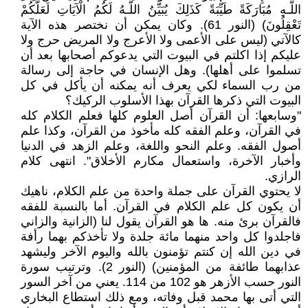
اللَّـهِ مُبَارَكَةً طَيِّبَةً كَذَلِكَ يُبَيِّنُ اللَّـهُ لَكُمُ الْآيَاتِ لَعَلَّكُمْ
تَعْقِلُونَ) (النور 61). وكان يمكن أن نختصر هذه الآية
كالآتي (ليس على الأعمى ولا الأعرج ولا المريض حرج ولا
عليكم إذا اكلتم في البيوت التي يدعوكم أصحابها بعد أن
تسلموا على أهلها). وهل الإنسان في حاجة إلى رسالة
من رب السماء لكي يعرف أنه يمكنه أن يأكل في كل
البيوت التي ذكرها القرآن بهذا الأسلوب الركيك؟
"وسابعها: أن القرآن أصل العلوم كلها فعلم الكلام كله
في القرآن، وعلم الفقه كله مأخوذ من القرآن، وكذا علم
أصول الفقه. وعلم النحو واللغة، وعلم الزهد في الدنيا
وأخبار الآخرة، واستعمال مكارم الأخلاق". انتهى كلام
الرازي.
لا يحتوي القرآن على جملة واحدة من علم الكلام، ناهيك
أن يكون كل علم الكلام في القرآن. أما بالنسبة للفقه
فالقرآن برئ منه. ها هو القرآن يقول لنا (الزانية والزاني
فاجلدوا كل واحد منهما مائة جلدة ولا تأخذكم بهما رأفة
في دين الله إن كنتم تؤمنون بالله واليوم الآخر وليشهد
عذابهما طائفة من المؤمنين) (النور 2). وترتيب سورة
النور حسب الأزهر هو 102 من 114. يعني من آخر السور
التي أتى بها محمد قبل وفاته، ومع ذلك استطاع البخاري