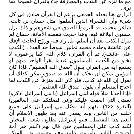
مع ما تنزه عن الكذب والمجازفة جاء بالقرآن فصيحاً كما
ترى.
الرازي هنا بعقله الجمعي يزعم أن القرآن صادق في كل
شيء وأن الشعراء الذين أسلموا مثل حسان بن ثابت،
شاعر محمد، قد التزموا الصدق في شعرهم ولذلك نزل
مستوى البلاغة فيه. وهذا حديث تنقصه الأمانة. حسان لم
يترك الكذب بعد أن أسلم، بل زاد فيه وروّج لحادث الإفك
عن عائشة وجلده محمد ثمانين سوطاً حد القذف (الكذب
على عائشة). ثم أن القرآن، كلام الله، كما يزعمون، لا
يخلو من الكذب. المسلمون عندما يقرأ الواحد منهم أو
يسمع آية من القرآن يقول "صدق الله العظيم". فإذا كان
المؤمن يمكن أن يحكم أن الله قد صدق، يمكن كذلك أن
نقول إن الله قد كذب. فلو كان الله منزهاً عن الكذب لما
احتاج المسلم أن يقول "صدق الله العظيم".
فإذا أخذنا مثلاً قوله لبني إسرائيل (يا بني إسرائيل اذكروا
نعمتي التي انعمت عليكم وإني فضلتكم على العالمين)
(البقرة 122)، نفهم أنه فضّل بني إسرائيل على جميع
خلقه من الناس، ولم يصدر عنه بعد ظهور الإسلام أن
ألغى هذا التفضيل. فبنو إسرائيل يظلون شعبه المختار.
لكنه كذب على المسلمين حين قال لهم (كنتم خير أمة
أخرجت للناس تأمرون بالمعروف وتنهون عن المنكر