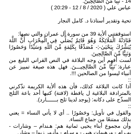
14 - نَبِيًّا مِّنَ الصَّالِحِينَ.
عباس علي ( 2020 / 8 / 12 - 20:29 )
تحية وتقدير أستاذنا د. كامل النجار
استوقفتني ألأية 39 من سورة أل عمران والتي نصها:
فَنَادَتْهُ الْمَلَائِكَةُ وَهُوَ قَائِمٌ يُصَلِّي فِي الْمِحْرَابِ أَنَّ اللَّهَ
يُبَشِّرُكَ بِيَحْيَىٰ-;- مُصَدِّقًا بِكَلِمَةٍ مِّنَ اللَّهِ وَسَيِّدًا وَحَصُورًا
وَنَبِيًّا مِّنَ الصَّالِحِينَ.
لست أفهم أين وجه البلاغة في النص القراني البليغ من
عبارة: َنَبِيًّا مِّنَ الصَّالِحِيـــنَ. فهل هذه صيغة تمييز عن
أنبياء ليسوا من الصالحين !!!.
::
أذا كانت البلاغة كذلك، فأن هذه ألأية الكريمة تذّكرني
بالمترادفة البلاغية ل يافطة (لافتة) كتبها أحد باعة الثلج
السذّج على دكانه: (يوجد لدينا ثلج بـــــــارد).
::
والقول في تأويل: وحَصُورًا .. أي لا يأتي النساء = يعني
بذلك ممتنعًا من جماع النساء.
وأن مجموع أبناء يحيى ثمانية هم: هـندام – وشارات -
بهـرام - ورهيمات هيي - و سـام - وأنـهر زيوا – وشار.