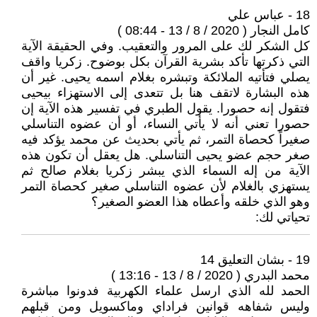
18 - عباس علي
كامل النجار ( 2020 / 8 / 13 - 08:44 )
كل الشكر لك على المرور والتعقيب. وفي الحقيقة الآية
التي ذكرتها تأكد بشرية القرآن بكل بوضوح. زكريا واقف
يصلي فتأتيه الملائكة وتبشره بغلام اسمه يحيى. غير أن
هذه البشارة لاتقف هنا بل تتعدى إلى الاستهزاء بيحيى
فتقول إنه حصورا. يقول الطبري في تفسير هذه الآية إن
حصورا تعني أنه لا يأتي النساء، أو أن عضوه التناسلي
صغيراً كحصاة التمر، ثم يأتي بحديث عن محمد يؤكد فيه
صغر حجم عضو يحيى التناسلي. هل يعقل أن تكون هذه
الآية من إله السماء الذي يبشر زكريا بغلام صالح ثم
يستهزي بالغلام لأن عضوه التناسلي صغير كحصاة التمر
وهو الذي خلقه وأعطاه هذا العضو الصغير؟
تحياتي لك:
19 - بشان التعليق 14
محمد البدري ( 2020 / 8 / 13 - 13:16 )
الحمد لله الذي ارسل علماء الكهربية فدونوا مباشرة
وليس شفاهه قوانين فراداي وماكسويل ومن قبلهم