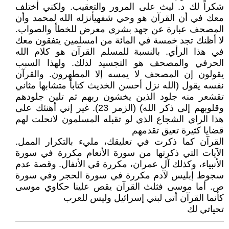
شكراً لك د. ليث على المرور والتعقيب. ولكني أختلف
معك في أن القرآن هو وحي شفهيأنزله الله لمحمد وأن
المصحف عبارة عن جهد بشري معرض للخطأ والصواب.
لا أظنك تجد خمسة في المائة من امسلمين يتفقون معك
في هذا الرأي. بالنسبة للمسلم القرآن هو كلام الله
الحرفي والمصحف هو التجسيد لذلك. ولهذا السبب
يقولون إن المصحف لا يمسه إلا المطهرون. والقرآن
نفسه يقول (الله نزل أحسن الخديث كتاباً متشابها مثاني
تقشعر منه جلود الذين يخشون ربهم ثم تلين جلودهم
وقلوبهم إلى ذكر الله) (الزمر 23). غير إني أهنئك على
هذا الراي الشجاع الذي لو تقبله المسلمون لانحلت لهم
قضايا كثيرة تعيق تقدمهم
القرآن كما ذكرت في تعليقك، مليء بالتكرار الممل.
الآيات التي ذكرتها من سورة الأنعام مكررة في سورة
الأنبياء، وكذلك آل عمران، مكررة قي الأنفال. وقصة عدم
سجوط إبليس لآدم مكررة في سورة الحجر وفي سورة
ص. أما موسى فثلث القرآن يقص علينا حكاوي موسى
كأنما القرآن أتى لبني إسرائيل وليس للعرب
تحياتي لك