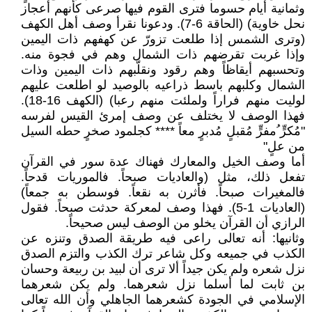
وثمانية أيام حسوما فترى القوم فيها صرعى كأنهم أعجاز
نحل خاوية) (الحاقة 6-7). ودعونا نقرأ وصف أهل الكهف
(وترى الشمس إذا طلعت تزورّ عن كهفهم ذات اليمين
وإذا غربت تقرضهم ذات الشمال وهم في فجوة منه.
وتحسبهم أيقاظاً وهم رقود ونقلّبهم ذات اليمين وذات
الشمال وكلبهم باسط ذراعيه بالوصيد لو اطلعت عليهم
لوليت منهم فراراً ولملئت منهم رعبا) (الكهف 16-18).
فهذا الوصف لا يختلف عن وصف إمرئ القيس لفرسه
"مُكرٍّ ُمفرٍّ مُقبلٍ مُدبرٍ معاً **** كجلمود صخرٍ حطه السيل
من علٍ"
أما وصف الخيل والمعارك فهناك عدة سور في القرآن
تفعل ذلك، مثل (والعاديات صبحاً. فالموريات قدحاً.
فالمغيرات صبحاً. فأثرن به نقعاً. فوسطن به جمعاً)
(العاديات 1-5). فهذا وصف لمعركة حدثت صبحاً. فقول
الرازي أن القرآن يخلو من الوصف ليس صحيحاً.
وثانيها: أنه تعالى راعى فيه طريقة الصدق وتنزه عن
الكذب في جميعه وكل شاعر ترك الكذب والتزم الصدق
نزل شعره ولم يكن جيداً ألا ترى أن لبيد بن ربيعة وحسان
بن ثابت لما أسلما نزل شعرهما. ولم يكن شعرهما
الإسلامي في الجودة كشعرهما الجاهلي وأن الله تعالى