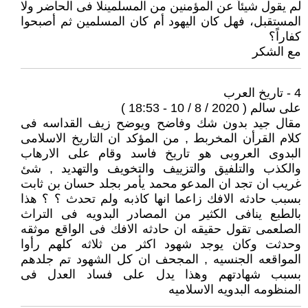
لم يقول شيئاً عن المؤمنين من المسلمينلا فى الحاضر ولا
المستقبل، فهل كان اليهود أم كان المسلمين ثم أصبحوا
كفاراً؟
مع الشكر
4 - تاريخ العرب
على سالم ( 2020 / 8 / 10 - 18:53 )
مقال جيد بدون شك وفاضح ويوضح زيف القداسه فى
كلام القرأن المخربط , من المؤكد ان التاريخ الاسلامى
البدوى العروبى هو تاريخ فاسد وقام على الارهاب
والكذب والتلفيق والتزييف والتخويف والتهديد , شئ
غريب ان تجد ان المدعو محمد يأمر بجلد حسان بن ثابت
بسبب حادثه الافك زاعما انها كاذبه ولم تحدث ؟ ؟ هذا
بالطبع ينافى الكثير من المصادر البدويه فى التراث
الصلعمى تقول حقيقه ان حادثه الافك فى الواقع موثقه
وحدثت وكان يوجد شهود اكثر من ثلاثه كلهم رأوا
المواقعه الجنسيه , المجحف ان كل الشهود تم جلدهم
بسبب شهادتهم وهذا يدل على فساد العدل فى
المنظومه البدويه الاسلاميه