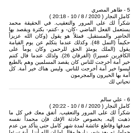
5 - طاهر المصري
كامل النجار ( 2020 / 8 / 10 - 20:18 )
شكراً لك على المرور والتعقيب. في الحقيقة محمد
يستعمل الفعل الماضي -كان- و -كنتم- بكثرة ويقصد بها
الحاضر والمستقبل. فمثلاً هو يقول (وكان الله عزيزاً
حكيماً (النمل 48). وكذلك عندما يتكلم عن يوم القيامة
يقول (الملك يومئذٍ الحق للرحمن وكان يوماً على
الكافرين عسيرا) (الفرقان 26). ولذلك عندما قال كنتم
خير أمة أخرجت للناس كان يقصد المسلمين وهم بالطبع
ليسوا خير أمة أخرجت للناس. وليس هناك خير أمة. كل
أمة بها الخيرون والمجرمون
تحياتي لك
6 - علي سالم
كامل النجار ( 2020 / 8 / 10 - 20:22 )
شكراً لك على المرور والتعقيب. أتفق معك في كل ما
ذهبت إليه. بخصوص حادثة الإفك فإن محمداً نفسه
صدقها وقاطع عائشة لمدة شهر كامل حتى يتأكد من عدم
حملها، ثم بعد شهر زارها وقال لها إن الله أنزل آية تبرئها