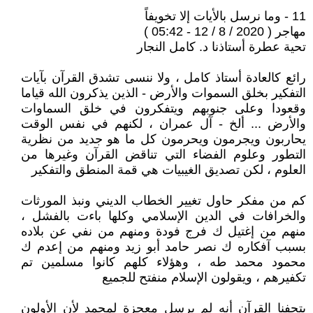
11 - وما نرسل بالأيات إلا تخويفاً
مهاجر ( 2020 / 8 / 12 - 05:42 )
تحية عطرة أستاذنا د. كامل النجار
رائع كالعادة أستاذ كامل ، ولا ننسى تشدق القرآن بآيات
التفكير بخلق السموات والأرض - الذين يذكرون الله قياما
وقعودا وعلى جنوبهم ويتفكرون في خلق السماوات
والأرض ... ألخ - آل عمران ، لكنهم في نفس الوقت
يحاربون ويجرمون ويحرمون كل ما هو جديد من نظرية
التطور وعلوم الفضاء التي تناقض القرآن وغيرها من
العلوم ، لكن تصديق الغيبيات هي قمة المنطق والتفكير
كم من مفكر حاول تغيير الخطاب الديني ونبذ المورثات
والخرافات في الدين الإسلامي وكلها باءت بالفشل ،
منهم من إغتيل ك فرج فودة ومنهم من نفي عن بلاده
بسبب آفكاره ك نصر حامد أبو زيد ومنهم من إعدم ك
محمود محمد طه ، وهؤلاء كلهم كانوا مسلمين تم
تكفيرهم ، ويقولون الإسلام منفتح للجميع
يتحفنا القرآن أنه لم يرسل معجزة لمحمد لأن الأولون