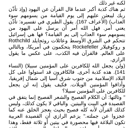
لكنه غير ذلك
ثم هناك كذبة أكبر عندما قال القرآن عن اليهود (وإذ تأذّن
ربك ليبعثن عليهم إلى يوم القيامة من يسومهم سوء
العذاب) (الأعراف 167). يقول الطبري في تفسيره: تأذّن
يعني أمر. فهل الله أمر أن يرسل على اليهود من
يسومهم سوء العذاب إلى يم القيامة؟ فها هي إسرائيل
تتحكم في الشرق الأوسط وعائلات روثجايلد Rothchild
و روكوفيلار Rockefeller يتحكمون في أمريكا، وبالتالي
على العالم. فالقرآن فيه الكذب، على عكس ما يقول
الرازي.
(ولن يجعل الله للكافرين على المؤمنين سبيلا) (النساء
141). هذه كذبة أخرى. فالكافرون قد استولوا على كل
البلاد الإسلامية من جنوب شرق آسيا إلى شمال إفريقيا،
وأذاقوا المؤمنين الويلات. فكيف يقول إنه لن يجعل
للكافرين على المؤمنين سبيلا؟
" وثالثها: أن الكلام الفصيح والشعر الفصيح إنما يتفق في
القصيدة في البيت والبيتين. والباقي لا يكون كذلك، وليس
كذلك القرآن لأنه كله فصيح بحيث يعجز الخلق عنه كما
عجزوا عن جملته." يزعم الرازي أن القصيدة العربية
تكون البلاغة فيها محصورة في بيتين أو ثلاثة فقط، وهذا