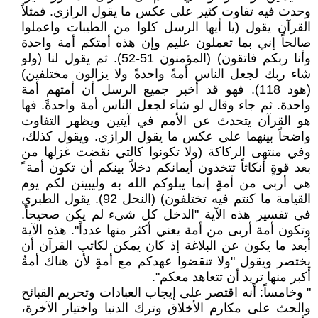
وحدث فيه تفاوت كثير على عكس ما يقول الرازي. فمثلاً
القرآن يقول (يا أيها الرسل كلوا من الطيبات واعملوا
صالحاً إني بما تعملون عليم وإن هذه أمتكم أمة واحدة
وأنا ربكم فاتقون) (المؤمنون 51-52). ثم يقول لنا (ولو
شاء ربك لجعل الناس أمةً واحدةً ولا يزالون مختلفين)
(هود 118). فهو قد أخبر جميع الرسل أن أمتهم أمة
واحدة. ثم جاء وقال لو شاء لجعل الناس أمة واحدةً. فها
هو القرآن يتحدث عن الأمم في آيتين ويظهر التفاوت
واضحاً بينهما على عكس ما يقول الرازي. ويقول كذلك،
وفي منتهى الركاكة (ولا تكونوا كالتي نقضت غزلها من
بعد قوةٍ أنكاثاً تتخذون أيمانكم دخلاً بينكم أن تكون أمة ً
هي أربى من أمةٍ إنما يبلوكم الله به وليبينن لكم يوم
القيامة ما كنتم فيه تختلفون) (النحل 92). يقول الطبري
في تفسير هذه الآية "الدخل كل شيء لم يكن صحيحاً.
وتكون أمة أربى من أمة يعني أكثر منها عدداً". هذه الآية
أبعد ما يكون عن البلاغة إذ كان يمكن لكاتب القرآن أن
يختصر ويقول "ولا تنقضوا عهدكم مع أمةٍ لأن هناك أمةٌ
أكبر منها تريد أن تتعاهد معكم".
" وخامساً: أنه اقتصر على إيجاب العبادات وتحريم القبائح
والحث على مكارم الأخلاق وترك الدنيا واختيار الآخرة،