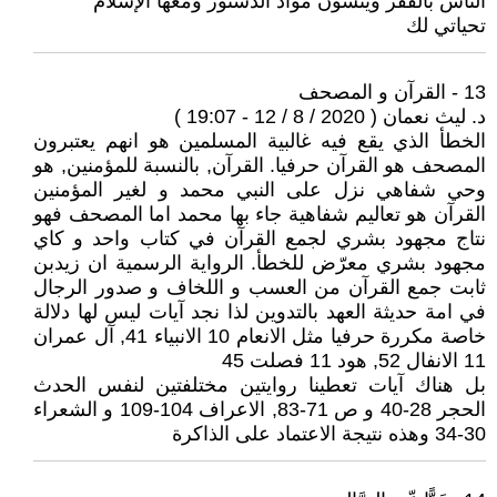
الناس بالفقر وينسون مواد الدستور ومعها الإسلام
تحياتي لك
13 - القرآن و المصحف
د. ليث نعمان ( 2020 / 8 / 12 - 19:07 )
الخطأ الذي يقع فيه غالبية المسلمين هو انهم يعتبرون
المصحف هو القرآن حرفيا. القرآن, بالنسبة للمؤمنين, هو
وحي شفاهي نزل على النبي محمد و لغير المؤمنين
القرآن هو تعاليم شفاهية جاء بها محمد اما المصحف فهو
نتاج مجهود بشري لجمع القرآن في كتاب واحد و كاي
مجهود بشري معرّض للخطأ. الرواية الرسمية ان زيدبن
ثابت جمع القرآن من العسب و اللخاف و صدور الرجال
في امة حديثة العهد بالتدوين لذا نجد آيات ليس لها دلالة
خاصة مكررة حرفيا مثل الانعام 10 الانبياء 41, آل عمران
11 الانفال 52, هود 11 فصلت 45
بل هناك آيات تعطينا روايتين مختلفتين لنفس الحدث
الحجر 28-40 و ص 71-83, الاعراف 104-109 و الشعراء
30-34 وهذه نتيجة الاعتماد على الذاكرة