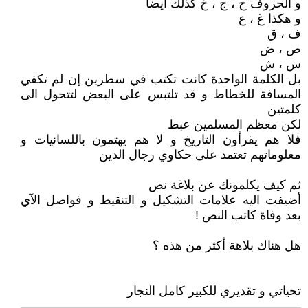
و الحروف ح ، ج ، خ كذلك ايضاً
و هكذا غ ، ع
ف ، ق
ص ، ض
س ، ش
بل الكلمة الواحدة كانت تكتب في سطرين إن لم تكفي
المسافة للخطاط و قد تلتبس على البعض لتتحول الى
كلمتين
لكن معظم المسلمين عبط
فلا هم يقرأون التاريخ و لا هم يهتمون باللسانيات و
معلوماتهم تعتمد على حكاوي رجال الدين
ثم كيف يكلمونك عن بلاغة نص
أضيفت اليه علامات التشكيل و التنقيط و فواصل الآي
بعد وفاة كاتب النص !
هل هناك بلاهة أكثر من هذه ؟
تحياتي و تقديري للكبير كامل النجار