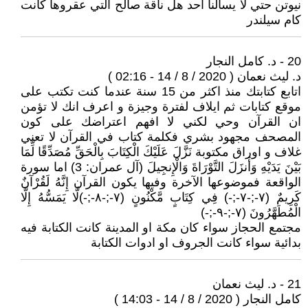
نيوتن حتي لا يسالنا احد هل ناقة صالح التي عقروها كانت
كام سيلندر
20 - د. كامل النجار
د. ليث نعمان ( 2020 / 8 / 14 - 02:16 )
اتابع كتابتك منذ اكثر من 15 سنة عندما كنت تكتب على
موقع كتابات ثم ايلاف لفترة وجيزة و اعرف انك لا تؤمن
ان القرآن وحي لكني لا افهم اعتراضك على كون
المصحف مجهود بشري فكلمة كتاب في القرآن لا تعني
غلاف و اوراق مكتوبة نَزَّلَ عَلَيْكَ الْكِتَابَ بِالْحَقِّ مُصَدِّقًا لِّمَا
بَيْنَ يَدَيْهِ وَأَنزَلَ التَّوْرَاةَ وَالْإِنجِيلَ (آل عمران: 3) اما سورة
الواقعة فموضوعها الآخرة وفيها يكون القرآن إِنَّهُ لَقُرْآنٌ
كَرِيمٌ (٧-;-٧-;-) فِي كِتَابٍ مَّكْنُونٍ (٧-;-٨-;-)لَّا يَمَسُّهُ إِلَّا
الْمُطَهَّرُونَ (٧-;-٩-;-)
مجتمع الحجاز سواء كان مكة او المدينة كانت الكتابة فيه
بدائية سواء كانت الجروف او ادوات الكتابة
21 - د. ليث نعمان
كامل النجار ( 2020 / 8 / 14 - 14:03 )