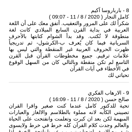
8 - بارباروسا آكيم
كامل النجار ( 2020 / 8 / 11 - 09:07 )
شكراً لك على المرور والتعقيب. أتفق معك على أن اللغة
العربية في بداية القرن السابع الميلادي كانت لغة
منطوقة لا تُكتب. وقد بدأ الشوام كتابتها بالأحرف
السريانية فيما كان يُعرف ب-الكرشول- ثم تدريجياً
ظهرت الحروف العربية غير المنقطة والتي ليس بها
علامات ترقيم. جميع مخطوطات القرآن قبل القرن
التاسع لم تكن منقطة وبالتالي كان من السهل الوقوع
في الأخطاء في آيات القرآن
تحياتي لك
9 - الارهاب الفكري
صالح حسن ( 2020 / 8 / 11 - 16:09 )
تحية للدكتور كامل عندما كنت صغير واقرا القران
تصيبني الكآبه لانه مملوء بالطلاسم والالغاز والعبارات
المبهمة لكن بعد ان كبرت وتعلمت وانفتحت على الحياة
والعالم وجدت كلام القرآن كله خرط في خرط ولايسوى
شئ. مع الاسف اضعنا سنين من عمرنا نلتحف الخوف اذا