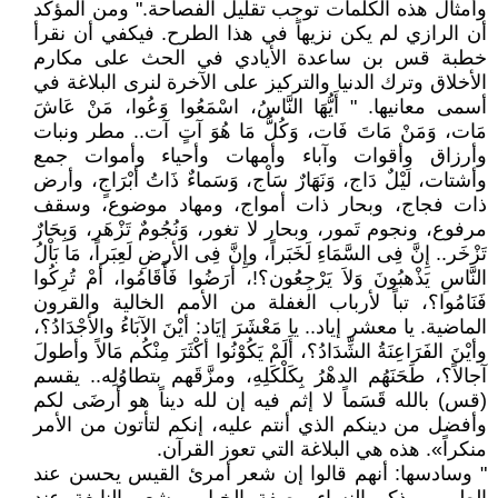
وأمثال هذه الكلمات توجب تقليل الفصاحة." ومن المؤكد
أن الرازي لم يكن نزيهاً في هذا الطرح. فيكفي أن نقرأ
خطبة قس بن ساعدة الأيادي في الحث على مكارم
الأخلاق وترك الدنيا والتركيز على الآخرة لنرى البلاغة في
أسمى معانيها. " أَيُّهَا النَّاسُ، اسْمَعُوا وَعُوا، مَنْ عَاشَ
مَات، وَمَنْ مَاتَ فَات، وَكُلُّ مَا هُوَ آتٍ آت.. مطر ونبات
وأرزاق وأقوات وآباء وأمهات وأحياء وأموات جمع
وأشتات، لَيْلٌ دَاج، وَنَهَارٌ سَاْج، وَسَماءٌ ذَاتُ أبْرَاجٍ، وأرض
ذات فجاج، وبحار ذات أمواج، ومهاد موضوع، وسقف
مرفوع، ونجوم تَمور، وبحار لا تغور، وَنُجُومٌ تَزْهَر، وَبِحَارٌ
تَزْخَر.. إِنَّ فِى السَّمَاءِ لَخَبَراً، وإِنَّ فِى الأرضِ لَعِبَراً، مَا بَاْلُ
النَّاسِ يَذْهبُونَ وَلاَ يَرْجِعُون؟!، أرَضُوا فَأَقَامُوا، أمْ تُرِكُوا
فَنَامُوا؟، تباً لأرباب الغفلة من الأمم الخالية والقرون
الماضية. يا معشر إياد.. يا مَعْشَرَ إيَاد: أيْنَ الآبَاءُ والأجْدَادُ؟،
وأيْنَ الفَرَاعِنَةُ الشِّدَادُ؟، أَلَمْ يَكُوْنُوا أكْثَرَ مِنْكُم مَالاً وأطولَ
آجالاً؟، طَحَنَهُم الدهْرُ بِكَلْكَلِهِ، ومزَّقَهم بتطاوُلِه.. يقسم
(قس) بالله قَسَماً لا إثم فيه إن لله ديناً هو أرضَى لكم
وأفضل من دينكم الذي أنتم عليه، إنكم لتأتون من الأمر
منكراً». هذه هي البلاغة التي تعوز القرآن.
" وسادسها: أنهم قالوا إن شعر أمرئ القيس يحسن عند