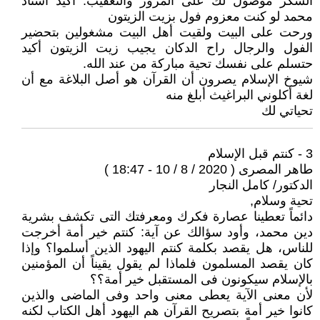
الشكر موصول لك على المرور والتعقيب. أكيد أستاذ
محمد لو كنت معزوم فول بزيت الزيتون
ورحت على البيت ولقيت أهل البيت مشغولين بتحضير
الفول والرجال راح الدكان يجيب زيت الزيتون أكيد
حتسلم على نفسك تحية مباركة من عند الله.
شيوخ الإسلام يصرون أن القرآن هو أصل البلاغة مع أن
لغة أكلوني البراغيث أبلغ منه
تحياتي لك
3 - كنتم قبل الإسلام
طاهر المصرى ( 2020 / 8 / 10 - 18:47 )
الدكتور/ كامل النجار
تحية وسلام,
دائماً تعطينا عصارة فكرك ومعرفتك التى تكشف بشرية
دين محمد، وأود سؤالك عن آية: كنتم خير أمة أخرجت
للناس، هل يقصد بكلمة كنتم اليهود الذين أسلموا؟ وإذا
كان يقصد المسلمون فلماذا لم يقول يقيناً أن المؤمنين
بالإسلام سيكونون فى المستقبل خير أمة؟؟
لأن معنى الآية يعطى معنى واحد وفى الماضى والذين
كانوا خير أمة بتصريح القرآن هم اليهود أهل الكتاب لكنه