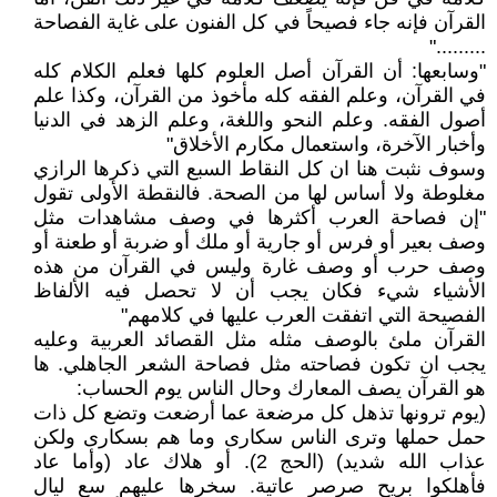
القرآن فإنه جاء فصيحاً في كل الفنون على غاية الفصاحة
........."
"وسابعها: أن القرآن أصل العلوم كلها فعلم الكلام كله
في القرآن، وعلم الفقه كله مأخوذ من القرآن، وكذا علم
أصول الفقه. وعلم النحو واللغة، وعلم الزهد في الدنيا
وأخبار الآخرة، واستعمال مكارم الأخلاق"
وسوف نثبت هنا ان كل النقاط السبع التي ذكرها الرازي
مغلوطة ولا أساس لها من الصحة. فالنقطة الأولى تقول
"إن فصاحة العرب أكثرها في وصف مشاهدات مثل
وصف بعير أو فرس أو جارية أو ملك أو ضربة أو طعنة أو
وصف حرب أو وصف غارة وليس في القرآن من هذه
الأشياء شيء فكان يجب أن لا تحصل فيه الألفاظ
الفصيحة التي اتفقت العرب عليها في كلامهم"
القرآن ملئ بالوصف مثله مثل القصائد العربية وعليه
يجب ان تكون فصاحته مثل فصاحة الشعر الجاهلي. ها
هو القرآن يصف المعارك وحال الناس يوم الحساب:
(يوم ترونها تذهل كل مرضعة عما أرضعت وتضع كل ذات
حمل حملها وترى الناس سكارى وما هم بسكارى ولكن
عذاب الله شديد) (الحج 2). أو هلاك عاد (وأما عاد
فأهلكوا بريح صرصر عاتية. سخرها عليهم سع ليالٍ