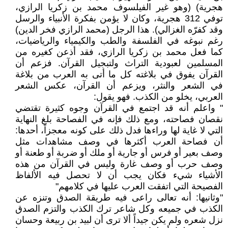
هجرية) (وهو غير الفيلسوف محمد بن زكريا الرازي،
توفي 312 هجرية، وكان لا يؤمن بفكرة الأنبياء والرسل
وقد كفرّه الغزالي). هذا الرجل (محمد الرازي فخر الدين)
رغم نبوغه في الفلسفة والطب والكيمياء والرياضيات،
كما فعل محمد بن زكريا الرازي، فقد أذعن كغيره من
المسلمين لعبودية التراث ولتبجيل القرآن. فزعم أن
القرآن يفوق في بلاغته كل ما أتى به العرب من بلاغة
في الشعر والنثر، ويزعم أن القرآن، عكس الشعر
العربي، يخلو من الكذب. فهو يقول:
" واعلم أنه قد اجتمع في القرآن وجوه كثيرة تقتضي
نقصان فصاحته، ومع ذلك فإنه في الفصاحة بلغ النهاية
التي لا غاية لها وراءها فدل ذلك على كونه معجزاً، أحدها:
أن فصاحة العرب أكثرها في وصف مشاهدات مثل
وصف بعير أو فرس أو جارية أو ملك أو ضربة أو طعنة أو
وصف حرب أو وصف غارة وليس في القرآن من هذه
الأشياء شيء فكان يجب أن لا تحصل فيه الألفاظ
الفصيحة التي اتفقت العرب عليها في كلامهم"
"وثانيها: أنه تعالى راعى فيه طريقة الصدق وتنزه عن
الكذب في جميعه وكل شاعر ترك الكذب والتزم الصدق
نزل شعره ولم يكن جيداً ألا ترى أن لبيد بن ربيعة وحسان