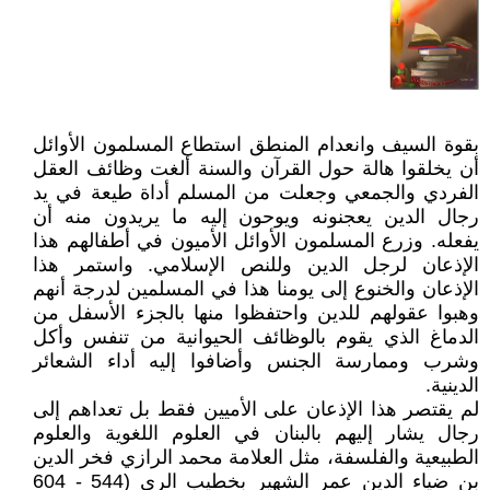
بقوة السيف وانعدام المنطق استطاع المسلمون الأوائل
أن يخلقوا هالة حول القرآن والسنة ألغت وظائف العقل
الفردي والجمعي وجعلت من المسلم أداة طيعة في يد
رجال الدين يعجنونه ويوحون إليه ما يريدون منه أن
يفعله. وزرع المسلمون الأوائل الأميون في أطفالهم هذا
الإذعان لرجل الدين وللنص الإسلامي. واستمر هذا
الإذعان والخنوع إلى يومنا هذا في المسلمين لدرجة أنهم
وهبوا عقولهم للدين واحتفظوا منها بالجزء الأسفل من
الدماغ الذي يقوم بالوظائف الحيوانية من تنفس وأكل
وشرب وممارسة الجنس وأضافوا إليه أداء الشعائر
الدينية.
لم يقتصر هذا الإذعان على الأميين فقط بل تعداهم إلى
رجال يشار إليهم بالبنان في العلوم اللغوية والعلوم
الطبيعية والفلسفة، مثل العلامة محمد الرازي فخر الدين
بن ضياء الدين عمر الشهير بخطيب الري (544 - 604