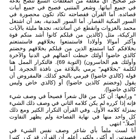
غير صحيح. أي معلقة من المعلقات السبع تنضح بلاغة
في جميع أبياتها. وشعر المتنبي فصيح في جميع أبيات
قصائده. أما القرآن ففصاحته تكاد تكون محصورة في
السور المكية القصار. أما السور المدنية، بعد أن اشتغل
محمد بالغزوات وانقطع عن أساتذته، نجدها مليئة بالآيات
الركيكة، مثل (كالذين من قبلكم كانوا أشد منكم قوة
وأكثر أموالا وأولادا فاستمتعوا بخلاقهم فاستمتعتم
بخلاقكم كما استمتع الذين من قبلكم بخلاقهم وخضتم
كالذي خاضوا أولئك حبطت أعمالهم في الدنيا والآخرة
وأولئك هم الخاسرون) (التوبة 69). فالتكرار الممل هنا
لكلمة "بخلاقهم" يرمي بالبلاغة من نافذة الحجرة. أما
قوله (كالذي خاضوا) فيرمي بالنحو كذلك. فالمفروض أن
يقول (وخضتم كالذين خاضوا) أو (كالذي خاض وليس
كالذي خاضوا).
" ورابعها: أن كل من قال شعراً فصيحاً في وصف شيء
فإنه إذا كرره لم يكن كلامه الثاني في وصف ذلك الشيء
بمنزلة كلامه الأول. وفي القرآن التكرار الكثير ومع ذلك
كل واحد منها في نهاية الفصاحة ولم يظهر التفاوت
أصلاً." انتهى
أنا لست ملماً بأي شاعر وصف نفس الشيء في
قصيدتين أو أكثر، ولكني أعلم أن القرآن قد كرر كثيرا