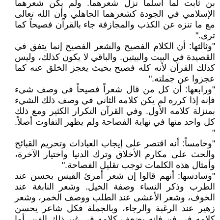
بن ثابت لما أسلما نزل شعرهما. ولم يكن شعرهما
الإسلامي في الجودة كشعرهما الجاهلي وأن الله تعالى
مع ما تنزه عن الكذب والمجازفة جاء بالقرآن فصيحاً كما
ترى."
"وثالثها: أن الكلام الفصيح والشعر الفصيح إنما يتفق في
القصيدة في البيت والبيتين. والباقي لا يكون كذلك، وليس
كذلك القرآن لأنه كله فصيح بحيث يعجز الخلق عنه كما
عجزوا عن جملته."
"ورابعها: أن كل من قال شعراً فصيحاً في وصف شيء
فإنه إذا كرره لم يكن كلامه الثاني في وصف ذلك الشيء
بمنزلة كلامه الأول. وفي القرآن التكرار الكثير ومع ذلك
كل واحد منها في نهاية الفصاحة ولم يظهر التفاوت أصلاً.
"
"وخامساً: أنه اقتصر على إيجاب العبادات وتحريم القبائح
والحث على مكارم الأخلاق وترك الدنيا واختيار الآخرة،
وأمثال هذه الكلمات توجب تقليل الفصاحة."
"وسادسها: أنهم قالوا إن شعر أمرئ القيس يحسن عند
الطرب وذكر النساء وصفة الخيل. وشعر النابغة عند
الخوف، وشعر الأعشى عند الطلب ووصف الخمر، وشعر
زهير عند الرغبة والرجاء، وبالجملة فكل شاعر يحسن
كلامه في فن فإنه يضعف كلامه في غير ذلك الفن، أما