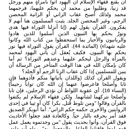
أن يقنع فقهاء الإسلام أن اليهود أتوا بامرأةٍ منهم ورجل
قد زنيا، وطلبوا من محمد أن يحكم عليهما، فرجمهما
محمد ولذلك أصبح عقاب الزاني أو الزانية المحصن
الرجم، وغير المحصن الجلد. يثبت المسلمون هنا أنهم لا
يفكرون. القرآن يقول لهم (إنا أنزلنا التوراة فيها هدى
ونورٌ يحكم بها النبيون الذين أسلموا للذين هادوا
والربانيون والأحبار بما استحفظوا من كتاب الله وكانوا
عليه شهداء) (المائدة 44). القرآن يقول التوراة فيها نور
يحكم بها النبيون. فكيف يُعقل أن يأتي اليهود لمحمد
بالمرأة والرجل ليحكم عليهما وعندهم التوراة؟ ثم أما
كان بإمكان الله في هذا الوقت المتأخر من الرسالة أن
يبين للمسلمين إذا كان عقاب الزنا الرجم أو الجلد؟
ويقول القرآن كذلك (واللذان يأتيانها منكم فآذوهما فإن
تابا وأصلحا فاعرضوا عنهما إن الله كان تواباً رحيماً)
(النساء 16). أي عقوبة اللواط أن نؤذي الرجلين، فإن تابا
وأصلحا نتركهما لشأنهما. ولكن فقهاء الإسلام لم يكتفوا
بالقرآن وقالوا "ومن تلوط قُتل‏,‏ بكرا كان أو ثيبا في إحدى
الروايتين والأخرى حكمه حكم الزاني". أما أبوبكر الصديق
فقد أمر بحرقه بالنار حياً. وكالعادة فقد جعلوا الأحاديث
فوق القرآن، وأتوا بحديث يقول "من وجدتموه يعمل عمل
قوم لوط فاقتلوا الفاعل والمفعول به‏". رواه أبو داود.