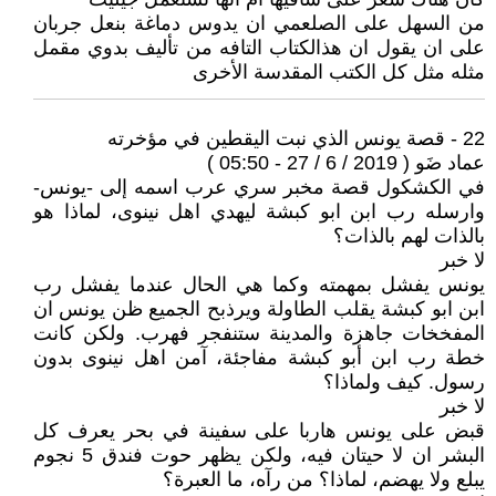
من السهل على الصلعمي ان يدوس دماغة بنعل جربان
على ان يقول ان هذالكتاب التافه من تأليف بدوي مقمل
مثله مثل كل الكتب المقدسة الأخرى
22 - قصة يونس الذي نبت اليقطين في مؤخرته
عماد ضَو ( 2019 / 6 / 27 - 05:50 )
في الكشكول قصة مخبر سري عرب اسمه إلى -يونس-
وارسله رب ابن ابو كبشة ليهدي اهل نينوى، لماذا هو
بالذات لهم بالذات؟
لا خبر
يونس يفشل بمهمته وكما هي الحال عندما يفشل رب
ابن ابو كبشة يقلب الطاولة ويرذبح الجميع ظن يونس ان
المفخخات جاهزة والمدينة ستنفجر فهرب. ولكن كانت
خطة رب ابن أبو كبشة مفاجئة، آمن اهل نينوى بدون
رسول. كيف ولماذا؟
لا خبر
قبض على يونس هاربا على سفينة في بحر يعرف كل
البشر ان لا حيتان فيه، ولكن يظهر حوت فندق 5 نجوم
يبلع ولا يهضم، لماذا؟ من رآه، ما العبرة؟