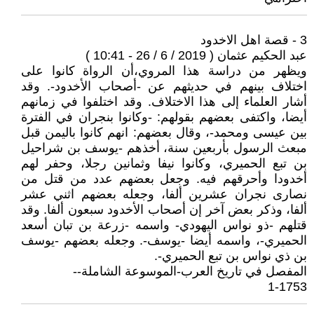
3 - قصة اهل الاخدود
عبد الحكيم عثمان ( 2019 / 6 / 26 - 10:41 )
ويظهر من دراسة هذا المروي،أن الرواة كانوا على
اختلاف بينهم في حديثهم عن -أصحاب الأخدود-. وقد
أشار العلماء إلى هذا الاختلاف. وقد اختلفوا في زمانهم
أيضا، واكتفى بعضهم بقولهم: -وكانوا بنجران في الفترة
بين عيسى ومحمد-، وقال بعضهم: انهم كانوا باليمن قبل
مبعث الرسول بأربعين سنة، أخذهم -يوسف بن شراحيل
بن تبع الحميري، وكانوا نيفا وثمانين رجلا، وحفر لهم
أخدودا وأحرقهم فيه. وجعل بعضهم عدد من قتل من
نصارى نجران عشرين ألفا، وجعله بعضهم اثني عشر
ألفا، وذكر بعض آخر إن أصحاب الأخدود سبعون ألفا. وقد
قتلهم -ذو نواس اليهودي- واسمه -زرعة بن تبان أسعد
الحميري-، واسمه أيضا -يوسف-. وجعله بعضهم -يوسف
بن ذي نواس بن تبع الحميري-.
المفصل في تاريخ العرب-الموسوعة الشاملة--
1-1753