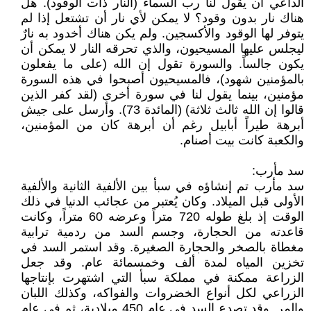
الداعي أن يقول لنا رب السماء (النار ذات الوقود). هل
هناك نار بدون وقود؟ لا يمكن لأي نار أن تشتعل إذا لم
يتوفر لها الوقود والأكسجين. ولم يكن هناك أخدود به نارٌ
ليجلس عليها المسيحيون، والذي تحرقه النار لا يمكن أن
يكون جالساً. والسورة تقول إن الله (على ما يفعلون
بالمؤمنين شهود)، فالمسيحيون أصبحوا في هذه السورة
مؤمنين، بينما يقول لنا في سورة أخرى (لقد كفر الذين
قالوا إن الله ثالث ثلاثة) (المائدة 73). وأرسل على جيش
أبرهة طيراً أبابيل رغم أن أبرهة كان من المؤمنين،
والكعبة كانت بيت أصنام.
سد مأرب:
سد مأرب تم إنشاؤه في سبأ بين الألفية الثانية والألفية
الأولى قبل الميلاد. وكان يُعتبر من عجائب الدنيا في ذلك
الوقت إذ بلغ طوله 720 متراً وعرضه 60 متراً، وكانت
قاعدته من الحجارة، وجسم السد من ردمية ترابية
مغطاة بالصخر والحجارة الصغيرة. وقد استمر السد في
تخزين المياه لمدة ألف وخمسمائة عام. وقد جعل
الزراعة ممكنة في مملكة سبأ التي اشتهرت بإنتاجها
الزراعي لكل أنواع الخضروات والفواكه، وكذلك اللبان
والمِر. وقد تصدع السد في عام 450 ميلادية، ثم في عام