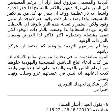
الديانة والمسمى مرزوق ايضا اراد ان يرغم المسيحين
في اليمن على ترك دينهم والكفر بالمسيح لذا حفر اخدود
واشعل به نار عظيمة ووعد ان يلقي بها كل من لم يكفر
بالمسيحية ولذا وصف بنار ذات وقود نعم لاتوجد نار بدون
وقود ولكن استمرار تغذية هذه النار بالوقد اي بالحطب
اللازم لزيادة اشتعالها لذا وصفت بالنار ذات الوقود لكي
تبقى مشتعلة وتضطرم اكثر فاكثر لذا الغرض وصفت
بالنار ذات الوقود
وما لم يعرضهم للتهديبد والوعيد كما يعتقد لن يتركوا
ديانتهم
المهم مماتقدمت به في بحثك الموسوم بمنابع الاسلام انه
بين كذب ادعاء اتباع الديانتين المسيحية واليهودية خلوهما
من ارغام الناس بالقوة والتهديد على اتباع ديانتهم وايضا
كذب ادعائهم انه ليس في عقيدتهم غزو وسلب ونهب
وسبي
اكرر شكري لجهدك التنويري
احترامي
9 - يقول العبد : أشار العلماء
عماد ضو ( 2019 / 6 / 26 - 15:27 )