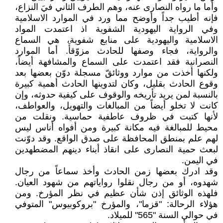
وأما ما رواه النصارى عنه، وهم الطرف الثاني فيَ النزاع،
فإنه أطيب جداً وأوضح مما ورد في الموارد الاسلامية
وفي الرواية اليهودية الشفوية اذ اعتمدت المواد
الاسلامية واليهودية على منابع شفوية، هي السماع
والرواية، فجاء وصفها للحادث مزوّقأَ. أما الموارد
النصرانية فقد اعتمدت على السماع والمشافهة أيضاً،
ولكنها أخذت من موارد ووثائقّ مسجلة دوّن بعضها بعد
وقوع الحادث بقليل، وكان لتدوينها الحادث أهمية كبيرة
بالنسبة لمن يريد تأريخه والوقوف على كيفية حدوثه، وإن
كانت لا تخلو أيضاً من المبالغات والتهويل، والعواطف،
لأنها كتبت في ظروف عاطفية حماسية. ونقلت من
محيط للمبالغة فيه مكانة كبيرة ومن أفواه أناس ليس
لهم علم بمنطق المحافظة على صدق الواقع. وقد دوّنت
لبعث حمية النصارى على انقاذ أبناء دينهم المضطهدين
في اليمن.
وقد ادرك بعضها زمن الحادث وأخذ سماعاً من رجال
شهدوه، أو من رجال نقلوا رواياتهم من شهود العيان.
فلهذه الوثائق إذن شأن عظيم في نظر المؤرخ. ومن
هؤلاء الرحالة: "قزما"، والمؤرخ "بروكوبيوس" المتوفي
في حوالي السنة "565" للميلاد.