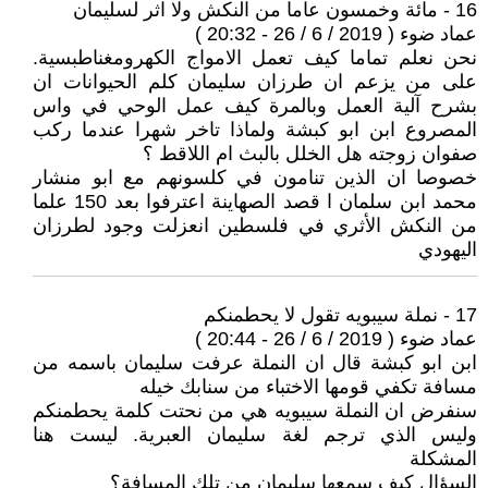
16 - مائة وخمسون عاما من النكش ولا اثر لسليمان
عماد ضوء ( 2019 / 6 / 26 - 20:32 )
نحن نعلم تماما كيف تعمل الامواج الكهرومغناطبسية.
على من يزعم ان طرزان سليمان كلم الحيوانات ان
بشرح آلية العمل وبالمرة كيف عمل الوحي في واس
المصروع ابن ابو كبشة ولماذا تاخر شهرا عندما ركب
صفوان زوجته هل الخلل بالبث ام اللاقط ؟
خصوصا ان الذين تنامون في كلسونهم مع ابو منشار
محمد ابن سلمان ا قصد الصهاينة اعترفوا بعد 150 علما
من النكش الأثري في فلسطين انعزلت وجود لطرزان
اليهودي
17 - نملة سيبويه تقول لا يحطمنكم
عماد ضوء ( 2019 / 6 / 26 - 20:44 )
ابن ابو كبشة قال ان النملة عرفت سليمان باسمه من
مسافة تكفي قومها الاختباء من سنابك خيله
سنفرض ان النملة سيبويه هي من نحتت كلمة يحطمنكم
وليس الذي ترجم لغة سليمان العبرية. ليست هنا
المشكلة
السؤال كيف سمعها سليمان من تلك المسافة؟