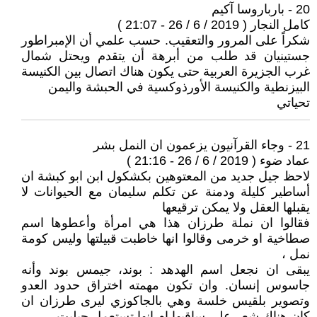
20 - بارباروسا آكيم
كامل النجار ( 2019 / 6 / 26 - 21:07 )
شكراً على المرور والتعقيب. حسب علمي أن الإمبراطور
جستينيان قد طلب من أبرهة أن يتقدم ويحتل شمال
غرب الجزيرة العربية حتى يكون هناك اتصال بين الكنيسة
البيزنطية والكنيسة الأورذوكسية في الحبشة واليمن
تحياتي
21 - وجاء القرآنيون يزعمون ان النمل بشر
عماد ضوء ( 2019 / 6 / 26 - 21:16 )
لاحظ جيل جديد من المعتوهين بكشكول ابن ابو كبشة ان
أساطير كليلة ودمنة عن تكلم سليمان مع الحيوانات لا
يقبلها العقل ولا يمكن ترقيعها
فقالوا ان نملة طرزان هذا هي امرأة وأعطوها اسم
صطاخية او خرمى وقالوا انها خاطبت قبيلتها وليس كومة
نمل ،
يبقى ان نجعل اسم الهدهد : بوند، جيمس بوند وأنه
جاسوس إنسان. وان تكون مهمته اختراق حدود العدو
وتصوير بلقيس خلسة وهي بالجاكوزي ليرى طرزان ان
كان هناك شعر على ساقيها ام انها تستعمل جيليت