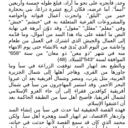
وجد، فأنجزه على نحو ما أراد، فبلغ طوله خمسة وأربعين
"أمماً". أما عرضه، فكان أربع عشرة ذراعاً، بني بحجارة
حمر من "البلق". وانجزت أعمال قنواته وأحواضه
والمشروعات الفرعية المتعلقة به في "خبشم" "خبش"
وفي "مفلم" "مفلل" "مفول". وقد دوّن أبرهة في نهاية
النص ما أنفقه على بناء هذا السد من أموال، وما قدّمه
إلى العمال والجيش الذي اشترك في العمل من طعام
واعاشة من اليوم الذي بُدئ فيه بالانشاء حتى يوم الانتهاء
منه في شهر "ذو معن" ذو معان" من سنة "658"
الموافقة لسنة "543"للميلاد. (48)
وبالطبع بعد انهيار السد توقفت الزراعة في سبأ وما
جاورها من القرى، وهاجر أهلها إلى شمال الجزيرة
العربية، مثل يثرب، ومصر وشمال أفريقية بعد أن عبروا
البحر الأحمر. وقد استمر المهاجرون من سبأ في شمال
أفريقية كوافدين فقراء إلى أن جاء الغزو الإسلامي
لشمال أفريقيا، فأصبح أهل سبأ من الطبقة الحاكمة بعد
أن اعتنقوا الإسلام.
فهذه القصة الحقيقية لما حدث في سبأ من إنشاء السد
وازدهار الاقتصاد، ثم انهيار السد وهجرة أهل سبأ. ولكن
محمد الذي كان قد سمع القصة لأنها حدثت في حياته،