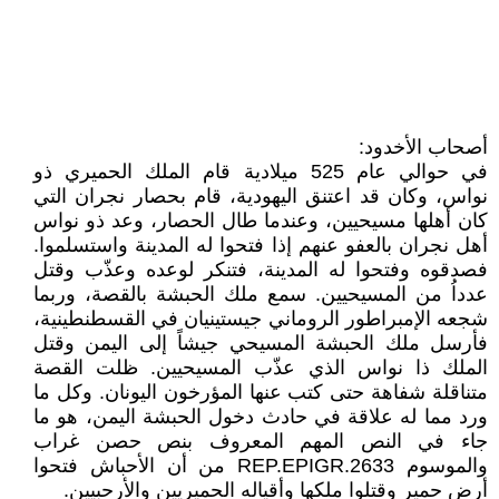
أصحاب الأخدود:
في حوالي عام 525 ميلادية قام الملك الحميري ذو
نواس، وكان قد اعتنق اليهودية، قام بحصار نجران التي
كان أهلها مسيحيين، وعندما طال الحصار، وعد ذو نواس
أهل نجران بالعفو عنهم إذا فتحوا له المدينة واستسلموا.
فصدقوه وفتحوا له المدينة، فتنكر لوعده وعذّب وقتل
عدداُ من المسيحيين. سمع ملك الحبشة بالقصة، وربما
شجعه الإمبراطور الروماني جيستينيان في القسطنطينية،
فأرسل ملك الحبشة المسيحي جيشاً إلى اليمن وقتل
الملك ذا نواس الذي عذّب المسيحيين. ظلت القصة
متناقلة شفاهة حتى كتب عنها المؤرخون اليونان. وكل ما
ورد مما له علاقة في حادث دخول الحبشة اليمن، هو ما
جاء في النص المهم المعروف بنص حصن غراب
والموسوم REP.EPIGR.2633 من أن الأحباش فتحوا
أرض حمير وقتلوا ملكها وأقياله الحميريين والأرحبيين.