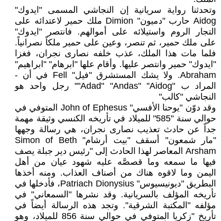
وتحدثنا رواية سريانية إن النجاشي المسمى "ايدوك"
Aidog حارب "دميون" Dimion ملك حمير لاعتدائه على
التجار الروم واستيلائه على أموالهم. فانتصر "ايدوك"
على ملك حمير، ثم تنصر، وعين على حمير ملكاً نصرانياً.
فلما مات هذا الملك، عذب خلفه نصارى نجران، فغزا
"ايدوك" حمير وانتصر عليها. وأقام علها "ابرهام" "ابراهيم"
Abraham. ولا يشك المستشرق "فيل" Fell في أن -
المراد ب "Adad" "Andas" "Aidog"" رجل واحد هو
النجاشي "كالب"
وقد دوّن "يوحنا الأفسي" John of Ephesus المتوفي في
حوالي سنة "585" للميلاد في تأريخه الكنسي وثيقة مهمة
جداً عن حادث تعذيب نصارى نجران، هي رسالة وجهها
"مار شمعون" أسقف "بيت أرشام" Simon of Beth
Arsham المعاصر لهذا الحادث إلى "رئيس دير جبلة يصف
فيها ما سمعه وما قصصَّه عليه شهود عيان من أهل
اليمن وما لاقوه هناك من أصناف العذاب. ومنه أخذها
البطريق "ديونيسيوس" Patriach Dionysius، فأدخلها في
تأريخه المؤلف بالسريانية. وقد نشرها "السمعاني" في
مؤلفه "المكتبة الشرقية". وتجد هذه الرسالة أيضاً في
تأريخ "زكريا المتوفي في حوالي سنة 856 للميلاد، وهو