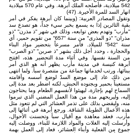
542 ميلادية، فأصلحه الملك أبرهة. وفي عام 570 ميلادية
انهار السد للمرة الأخيرة. (47)
وتقول المصادر العربية: (وبينما كان أبرهة يفكر في أمر
بقية الثائرين إذا به يسمع بخبر سيء جداً، هو تصدع سد
"مأرب" وتهدم بعض توابعه، وذلك في شهر "ذ مذرن" "ذو
مذران" "ذو المذرى" من سنة "657" من تقويم حمير، أي
سنة "542" للميلاد. فأمر مسرعاً بتحضير مواد البناء
والحجارة ، وحدد أجل ذلك بشهر "ذ صربن" "ذو الصرب"
من السنة نفسها. وفي أثناء مدة التحضير هذه، افتتح
أبرهة كنيسة في مدينة مأرب يظهر أنه هو الذي أمر
ببنائها، ورتب لخدماتها جماعة من متنصرة سبأ. ولما انتهى
من ذلك عاد إلى موضع السدّ لوضع أسسه وأقامته
مستعيناً بحمير وبجنوده الحبش، لكنه اضطر بعد مدة إلى
السماح لهم بإجازة، ليهيئوا لأنفسهم الطعام وما يحتاجون
إليه، وليريحهم مدة من هذا العمل المضني الذي تبرموا
منه، وليقضي بذلك على تذمر العشائر التي لم تتعود مثل
هذه الأعمال الطويلة الشاقة. ورجع أبرهة في أثنائها إلى
مأرب، فعقد معاهدة مع أقيال سبأ وتحسنت الأحوال،
وأرسلت إليه الغلات والمواد اللازمة للبناء، ووصلت إليه
جموع من الفعلية وأبناء العشائر، فعاد إلى العمل بهمة