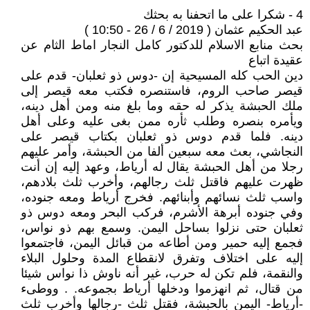
4 - شكرا على ما اتحفنا به بحثك
عبد الحكيم عثمان ( 2019 / 6 / 26 - 10:50 )
بحث منابع الاسلام للدكتور كامل النجار اماط الثام عن
عقيدة اتباع
دين الحب كله المسيحية إن -دوس ذو ثعلبان- قدم على
قيصر صاحب الروم، فاستنصره فكتب معه قيصر إلى
ملك الحبشة يذكر له حقه وما بلغ منه ومن أهل دينه،
ويأمره بنصره وطلب ثأره ممن بغى عليه وعلى أهل
دينه. فلما قدم دوس ذو ثعلبان بكتاب قيصر على
النجاشي، بعث معه سبعين ألفا من الحبشة، وأمر عليهم
رجلا من أهل الحبشة يقال له أرياط، وعهد إليه إن أنت
ظهرت عليهم فاقتل ثلث رجالهم، وأخرب ثلث بلادهم،
واسب ثلث نسائهم وأبنائهم. فخرج أرياط ومعه جنوده،
وفي جنوده أبرهة الأشرم، فركب البحر ومعه دوس ذو
ثعلبان حتى نزلوا بساحل اليمن. وسمع بهم ذو نواس،
فجمع إليه حمير ومن أطاعه من قبائل اليمن، فاجتمعوا
إليه على اختلاف وتفرق لانقطاع المدة وحلول البلاء
والنقمة، فلم تكن له حرب، غير أنه ناوش ذا نواس شيئا
من قتال، ثم انهزموا ودخلها أرياط بجموعه. . ووطىء
-أرياط- اليمن بالحبشة، فقتل ثلث -رجالها وأخرب ثلث