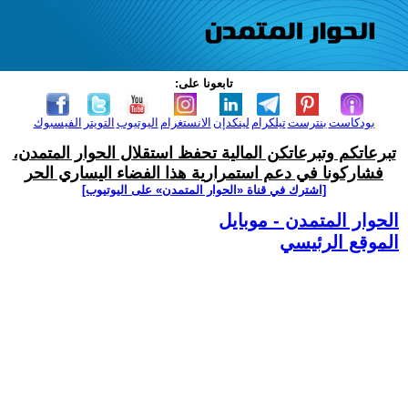
تابعونا على:
بودكاست
بنترست
تيلكرام
لينكدإن
الانستغرام
اليوتيوب
التويتر
الفيسبوك
تبرعاتكم وتبرعاتكن المالية تحفظ استقلال الحوار المتمدن،
فشاركونا في دعم استمرارية هذا الفضاء اليساري الحر
[اشترك في قناة ‫«الحوار المتمدن» على اليوتيوب]
الحوار المتمدن - موبايل
الموقع الرئيسي