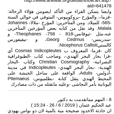
http://www.ahewar.org/debat/show.art.asp?
aid=641478
وايضا يتمكن القراء من التأكد ايضومن هؤلاء الرحالة:
-قزما-، والمؤرخ -بروكوبيوس- المتوفي في حوالي السنة
-565- للميلاد. ومن المتأخرين: المؤرخ -ملالا- Johannes
Malala. وقد نقل من كتابه بعض المؤرخين المتأخرين
عنه،مثل -ثيوفانس-Theophanes -758 - 818- و
-سدرينس- Georg Cedrnus، و -نيقيفورس
كالستيNicephorus Callisti.
كان -قزما- المعروف ب Cosmas Indicopleutes أي
-قزا بحار البحر الهندي-، وصاحب كتاب -الطبوغرافية
النصرانية- Christian Cosmography وكتاب -البحار
الهندية- -بحار البحر الهندي- Indicopleutes في مدينة
-أدولس- Adulis، الواقعة على ساحل الحبشة على
المحيط الهندي ينقل كتابة -بطلميوس- Ptlemaeus
اليونانية بأمر النجاشى -وعليه مانقتله من ذات مصادرك
8 - المهم مماتقدمت به دكتور
عبد الحكيم عثمان ( 2019 / 6 / 26 - 15:24 )
ان حادثة الاخدود صحيحة مية بالمية لان ذو نواس يهودي