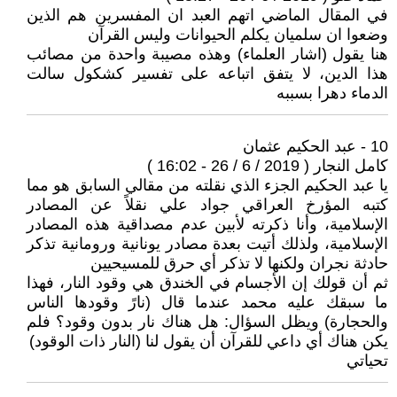
في المقال الماضي اتهم العبد ان المفسرين هم الذين
وضعوا ان سلميان يكلم الحيوانات وليس القرآن
هنا يقول (اشار العلماء) وهذه مصيبة واحدة من مصائب
هذا الدين، لا يتفق اتباعه على تفسير كشكول سالت
الدماء دهرا بسببه
10 - عبد الحكيم عثمان
كامل النجار ( 2019 / 6 / 26 - 16:02 )
يا عبد الحكيم الجزء الذي نقلته من مقالي السابق هو مما
كتبه المؤرخ العراقي جواد علي نقلاً عن المصادر
الإسلامية، وأنا ذكرته لأبين عدم مصداقية هذه المصادر
الإسلامية، ولذلك أتيت بعدة مصادر يونانية ورومانية تذكر
حادثة نجران ولكنها لا تذكر أي حرق للمسيحيين
ثم أن قولك إن الأجسام في الخندق هي وقود النار، فهذا
ما سبقك عليه محمد عندما قال (نارً وقودها الناس
والحجارة) ويظل السؤال: هل هناك نار بدون وقود؟ فلم
يكن هناك أي داعي للقرآن أن يقول لنا (النار ذات الوقود)
تحياتي