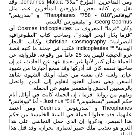
ومن المتأخرين: المؤرخ "ملالا" Johannes Malala. وقد
نقل من كتابه بعض المؤرخين المتأخرين عنه، مثل
"ثيوفانس"Theophanes "758 - 818" و "سدرينس"
Georg Cedrnus، و "نيقيفورس كالستي
وكان "قزما" المعروف ب Cosmas Indicopleutes أي
"قزما بحّار البحر الهندي"، وصاحب كتاب "الطبوغرافية
النصرانية" Christian Cosmography وكتاب "البحار
الهندية" "" Indicopleutes فكتب في جملة ما كتبه قصة
غزو الحبشة لليمن بعد 25 عاماً من وقوعه. فلروايته عن
الحملة شأن كبير لأنها غير بعيدة عهد عن الحادث، ثم إن
صاحبها نفسه كان قد أدركها وقد سمع أخبارها من شهود
عيان. ولعله كان نفسه من جملة أولئك الشهود، شاهد
السفن وهي تحمل الجنود لنقلهم إلى اليمن، واتصل
بالرسميين الحبش واستفسر منهم عن الحملة.
ويفهم من رواية "قزما"، إن الحملة كانت في أوائل أيام
حكم القيصر "يسطينوس" Justinus "518 - أما "ثيوفانس"
Theophanes و "سدرينوس" Cedrnus ومن اعتمد
عليهما، فقد جعلوا الحملة في السنة الخامسة من حكم
هذا القيصر، وذكروا إن الذي حمل النجاشي على هذا
الغزو هو تعذيب ملك حمير لنصارى نجران، وقد قتل هذا
الملك.