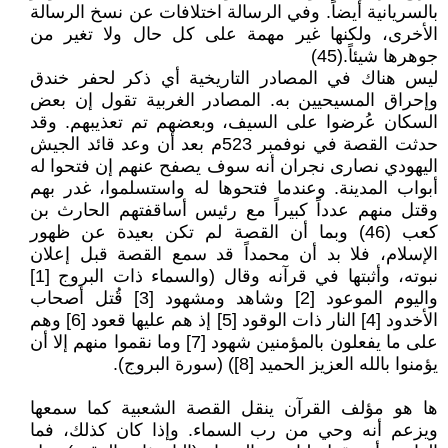
بالسريانية أيضاً. وفي الرسالة اختلافات عن نسخ الرسالة
الأخرى، ولكنها غير مهمة على كل حال ولا تغير من
جوهرها شيئاً.(45)
ليس هناك في المصادر التاريخية أي ذكر لحفر خندق
وإحراق المسيحيين به. المصادر الغربية تقول إن بعض
السكان عُرضوا على السيف، وبعضهم تم تعذيبهم. وقد
حدثت القصة في نوفمبر 523م بعد أن وعد قائد الجيش
اليهودي نصارى نجران أنه سوف يصفح عنهم إن فتحوا له
أبواب المدينة. وعندما فتحوها له واستسلموا، غدر بهم
وقتل منهم عدداً كبيراً مع رئيس أساقفتهم الحارث بن
كعب (46) وبما أن القصة لم تكن بعيدة عن ظهور
الإسلام، فلا بد أن محمداً قد سمع القصة قبل إعلان
نبوته، وأثبتها في قرآنه وقال (والسماء ذات البروج [1]
واليوم الموعود [2] وشاهد ومشهود [3] قُتل أصحاب
الأخدود [4] النار ذات الوقود [5] إذ هم عليها قعود [6] وهم
على ما يفعلون بالمؤمنين شهود [7] وما نقموا منهم إلا أن
يؤمنوا بالله العزيز الحميد [8]) (سورة البروج).
ها هو مؤلف القرآن ينقل القصة الشعبية كما سمعها
ويزعم أنه وحي من رب السماء. وإذا كان كذلك، فما