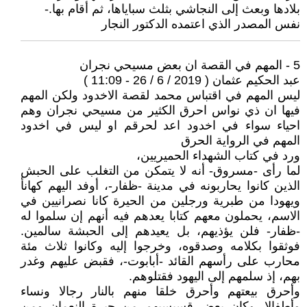
بلادها وبعث إلى النجاشي بثلث سباياها، ثم أقام بها.-
نفس المصدر الذي اعتمده الدكتور النجار
5 - المهم في القصة ان بعض مسيحي نجران
عبد الحكيم عثمان ( 2019 / 6 / 26 - 11:09 )
ليس المهم في اقتباس محمد لقصة الاخدود ولكن المهم
فيها ان ذي نواس احرق الكثير من مسيحي نجران وهم
احياء سواء في اخدود اعد لحرقم او ليس في اخدود
المهم في الرواية الحرق
ورد في كتاب الشهداء الحميريين،
لما رأى -مسروق- أنه لا يتمكن من التغلب على الحبش
الذين كانوا يحاربونه في مدينة -ظفار-، أوفد اليهم كهانأ
ويهودا من طبرية ورجلين من الحيرة كانا نصرانيين في
الاسم، يحملون معهم كتابا يعدهم فيه أنهم إن سلموا له
-ظفار- فلن يؤذيهم، بل يعيدهم إلى الحبشة سالمين.
فوثقوا بكلامه وصدقوه، وخرجوا إليه وكانوا ثلاث مئة
محارب على رأسهم القائد -أبابوت-، فقبض عليهم وغدر
بهم، إذ سلمهم إلى اليهود فقتلوهم.
وأحرق بيعتهم وأحرق خلقا منهم بالنار رجالا ونساء
وأطفالا. وكان بعض قسيسيهم من حيرة النعمان ومن