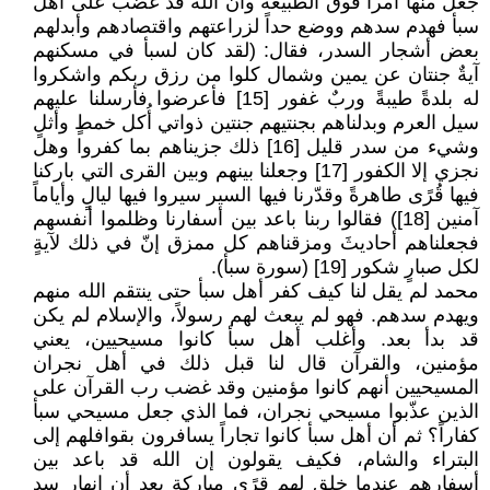
جعل منها أمراُ فوق الطبيعة وأن الله قد غضب على أهل
سبأ فهدم سدهم ووضع حداً لزراعتهم واقتصادهم وأبدلهم
بعض أشجار السدر، فقال: (لقد كان لسبأ في مسكنهم
آيةٌ جنتان عن يمين وشمال كلوا من رزق ربكم واشكروا
له بلدةً طيبةً وربٌ غفور [15] فأعرضوا فأرسلنا عليهم
سيل العرم وبدلناهم بجنتيهم جنتين ذواتي أُكل خمطٍ وأثلٍ
وشيء من سدر قليل [16] ذلك جزيناهم بما كفروا وهل
نجزي إلا الكفور [17] وجعلنا بينهم وبين القرى التي باركنا
فيها قُرًى طاهرةً وقدّرنا فيها السير سيروا فيها ليالٍ وأياماً
آمنين [18]) فقالوا ربنا باعد بين أسفارنا وظلموا أنفسهم
فجعلناهم أحاديثَ ومزقناهم كل ممزق إنّ في ذلك لآيةٍ
لكل صبارٍ شكور [19] (سورة سبأ).
محمد لم يقل لنا كيف كفر أهل سبأ حتى ينتقم الله منهم
ويهدم سدهم. فهو لم يبعث لهم رسولاً، والإسلام لم يكن
قد بدأ بعد. وأغلب أهل سبأ كانوا مسيحيين، يعني
مؤمنين، والقرآن قال لنا قبل ذلك في أهل نجران
المسيحيين أنهم كانوا مؤمنين وقد غضب رب القرآن على
الذين عذّبوا مسيحي نجران، فما الذي جعل مسيحي سبأ
كفاراً؟ ثم أن أهل سبأ كانوا تجاراً يسافرون بقوافلهم إلى
البتراء والشام، فكيف يقولون إن الله قد باعد بين
أسفارهم عندما خلق لهم قرًى مباركة بعد أن انهار سد