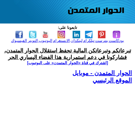
تابعونا على:
بودكاست
بنترست
تيلكرام
لينكدإن
الانستغرام
اليوتيوب
التويتر
الفيسبوك
تبرعاتكم وتبرعاتكن المالية تحفظ استقلال الحوار المتمدن،
فشاركونا في دعم استمرارية هذا الفضاء اليساري الحر
[اشترك في قناة ‫«الحوار المتمدن» على اليوتيوب]
الحوار المتمدن - موبايل
الموقع الرئيسي