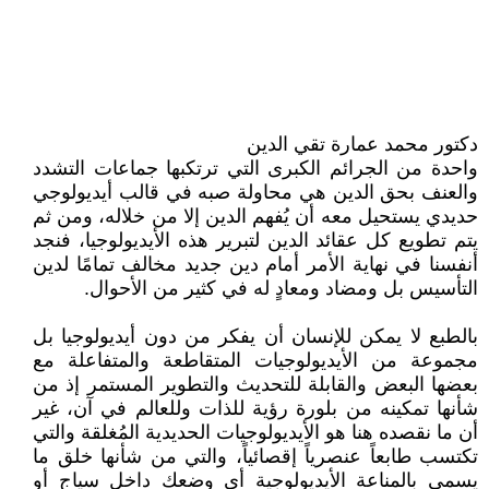
دكتور محمد عمارة تقي الدين
واحدة من الجرائم الكبرى التي ترتكبها جماعات التشدد
والعنف بحق الدين هي محاولة صبه في قالب أيديولوجي
حديدي يستحيل معه أن يُفهم الدين إلا من خلاله، ومن ثم
يتم تطويع كل عقائد الدين لتبرير هذه الأيديولوجيا، فنجد
أنفسنا في نهاية الأمر أمام دين جديد مخالف تمامًا لدين
التأسيس بل ومضاد ومعادٍ له في كثير من الأحوال.
بالطبع لا يمكن للإنسان أن يفكر من دون أيديولوجيا بل
مجموعة من الأيديولوجيات المتقاطعة والمتفاعلة مع
بعضها البعض والقابلة للتحديث والتطوير المستمر إذ من
شأنها تمكينه من بلورة رؤية للذات وللعالم في آن، غير
أن ما نقصده هنا هو الأيديولوجيات الحديدية المُغلقة والتي
تكتسب طابعاً عنصرياً إقصائياً، والتي من شأنها خلق ما
يسمى بالمناعة الأيديولوجية أي وضعك داخل سياج أو