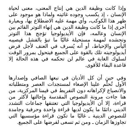
وإذا كانت وظيفة الدين هي إنتاج المعنى، معنى لحياة
الإنسان ، إذ يكسب وجوده غائيته ولماذا هو موجود على
ظهر هذا الكوكب، وأي مهمة عليه الاضطلاع بها، وبعبارة
أخرى إذا ما كانت وظيفة الدين هي إنهاء التوتر القائم بين
الإنسان وعالمه، فإن الأيديولوجيا تؤجج هذا التوتر
وتحشده لمهمة مستحيلة غالبًا ما تبؤ بالفشل فيصيبه
اليأس والإحباط، أو أنه يُسرف في العنف لأجل فرض
أيديولوجيته تلك بالقوة على الجميع فيتحول بمرور الوقت
لسلوك الغابة في عالم لن تحكمه في هذه الحالة إلا
قاعدة البقاء للأقوى.
وفي حين أن كل الأديان في نبعها الصافي وإصدارها
الأول تُحتِّم علينا الإصغاء لمستجدات العصر ومتطلباته
والانصياع لإكراهاته دون التفريط في قيمنا المركزية، من
هنا جاءت مرونة النصوص المقدسة وإحالتها لأكثر من
قراءة، إلا أن الأيديولوجيا التي تعتنقها جماعات التشدد
الديني دائمًا ما يكون لديها قراءة واحدة وحرفية وجامدة
للنصوص الدينية ـ غالبًا ما تكون قراءة مؤسسيها التي
تجاوزها الزمان ـ ومن ثم تسعى لفرضها على الجميع.