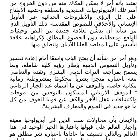
نعتقد بأنه أمر لا يمكن الفكاك منه من دون الخروج من
أسر تلك الأيديولوجيات الحديدية والمغلقة وحتمية الانفتاح
على كل الرؤى والأطروحات الحداثية عبر التأويل
الإنساني والأخلاقي للنصوص المقدسة، ذلك التأويل الذي
من شأنه أن يدشِّن لعلاقة جديدة بين النص وحيثيات
الواقع ومعطياته دون الخضوع المطلق لإكراهاته علاقة
تتأسس على المقاصد العليا للأديان وتنطلق منها.
وهو أمر من شأنه أن يفتح الباب واسعًا أمام إعادة تفسير
وتأويل النصوص الدينية بإطار رؤية كلية شاملة، وبما
يسمح بمراجعة التراث الديني البشري ونقده والتعاطي
معه باعتباره منجزاً بشرياً محكومًا بمشروطية زمانية
مكانية خاصة، والتوقف عن ما أسماه عبد الجبار الرفاعي
” الموقف الارتيابي المسكون بالتوجس من فتوحات
واكتشافات عقل الآخر والكف عن فوبيا الخوف من كل
ما هو جديد في العلوم والمعارف البشرية”.
والإيمان بأن محاولات صب الدين في أيديولوجيا معينة
وإجبار العالم على قبولها باعتبارها الخير الوحيد في هذا
العالم وبالتالي تصنيف ما عاداها باعتباره شر مطلق هو