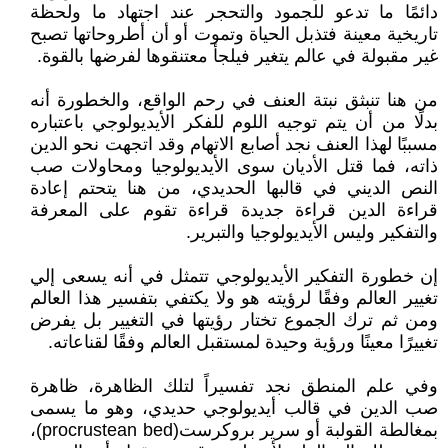
دائمًا ما تدعو للجمود والتحجر عند اجتهاد ما ولحظة
تاريخية معينة فتذبل الحياة وتموت أو أن أطروحاتها تصبح
غير مقبولة في عالم يتغير فيلجأ معتنقوها لفرضها بالقوة.
من هنا تنبثق نبتة العنف في رحم الواقع، والخطورة أنه
بدلًا من أن يتم توجيه اللوم للفكر الأيديولوجي باعتباره
مسببًا لهذا العنف نجد أصابع الاتهام وقد اتجهت نحو الدين
ذاته، فما قتل الأديان سوى الأيديولوجيا ومحاولات صب
النص الديني في قالبها الحديدي، من هنا يتحتم إعادة
قراءة الدين قراءة جديدة قراءة تقوم على المعرفة
والتفكير وليس الأيديولوجيا والتبرير.
إن خطورة التفكير الأيديولوجي تتمثل في أنه يسعى إلي
تغيير العالم وفقًا لرؤيته هو ولا يكتفي بتفسير هذا العالم
ومن ثم ترك الجموع تختار رؤيتها في التغيير بل يفرض
تغييرًا معينًا ورؤية وحيدة لمستقبل العالم وفقًا لقناعاته.
وفي علم المنطق نجد تفسيراً لتلك الظاهرة، ظاهرة
صب الدين في قالب أيديولوجي حديدي، وهو ما يسمى
بمغالطة القولبة أو سرير بروكرست(procrustean bed)،