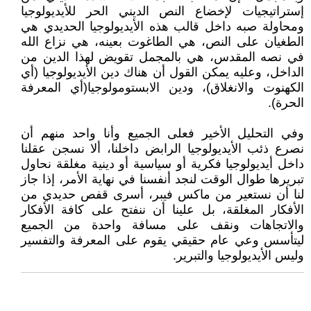
إستراتيجيات لإخضاع النص الديني الحر للأيديولوجيا
ومحاولة صبه داخل قالب هذه الأيديولوجيا الحديدي هي
الطغيان على النص، هي الطاغوت بعينه، هي نزاع الله
في نصه المقدس، هي بالمجمل تقويض لهذا الدين من
الداخل، وعليه يمكن القول أن هناك دين الأيديولوجيا (أي
الكهنوت والانغلاق)، ودين الابستومولوجيا(أي المعرفة
الحرة).
وفي التحليل الأخير فعلى الجميع وأنا واحد منهم أن
نصرع ذئب الأيديولوجيا الرابض داخلنا، ألا نسجن عقلنا
داخل أيديولوجيا فكرية أو سياسية أو دينية مغلقة نحاول
تبريرها طوال الوقت لنجد أنفسنا في نهاية الأمر، إذا جاز
لنا أن نستعير من ماكس فيبر، أسرى قفص حديدي من
الأفكار المغلقة، بل علينا أن ننفتح على كافة الأفكار
والاتجاهات ونقف على مسافة واحدة من الجميع
ليتأسس وعي عام حقيقي يقوم على المعرفة والتفسير
وليس الأيديولوجيا والتبرير.