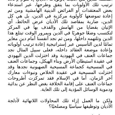
ترتيب تلك الأولويات بما يتفق وطرحها، عبر استدعاء
بعض المعتقدات أو الفرائض الدينية الهامشية ومن ثم
إعادة تموضعها كأولوية مركزية في الدين، بل هي كل
الدين، ضاربة بمقاصد تلك الأديان عرض الحائط، أي
الإتيان بقضايا من الهامش والقذف بها في المركز
لتكتسب وضعًا جوهريًا في الدين وبمرور الوقت تبتلع هذا
الدين وتلتهمه داخلها، ومن ثم نجد أنفسنا أمام دين مغاير
تمامًا لدين التأسيس عبر إستراتيجية إعادة ترتيب أولوياته
وإعادة موضعة العقائد داخله، فعلى سبيل المثال نجد
جماعات العنف في اليهودية وقد اختزلت الدين اليهودي
في عقيدة استيطان الأرض وبناء الهيكل، وجماعات العنف
في المسيحية كجماعة المسيحية الصهيونية نجدها وقد
اختزلت المسيحية في عقيدة الخلاص ونبوءات معارك
آخر الزمان، أما في الإسلام فقد تمركزت أطروحات
جماعات العنف على إقامة الخلافة بغض النظر عن بدائية
ودموية الوسائل المؤدية إلى تلك الغاية.
ولكن ما العمل إزاء تلك المحاولات اللانهائية لأدلجة
الأديان وتوظيفها سياسيًا ومصلحيًا؟