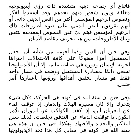
فاتباع أي جماعة دينية متشددة ذات رؤى أيديولوجية
مغلقة ودون شعور منهم تجدهم وقد استندوا لفكر
ونصوص الزعيم المؤسس أكثر من النص الديني ذاته، أو
أنهم يقرءون النص الديني على ضوء أطروحات ذلك
الزعيم المؤسس فيتم لىّ عنق النصوص المقدسة لتتفق
وتلك الأطروحات، من هنا تحريف مقاصد الأديان.
وفي حين أن الدين وكما أفهمه من شأنه أن يجعل
المستقبل أمرًا مفتوحًا على كافة الاحتمالات احترامًا
لحرية الإنسان ودوره في صياغة عالمه إلا أن الأيديولوجيا
تسعى دائمًا لمصادرة المستقبل ووضعه في مسار واحد
فقط هو مسار تحقيق أهدافها ورؤيتها باعتبارها أمر
حتمي.
وفي حين أن سنة الله في كونه هي الحركة، فكل شيء
يتحرك وإلا كان مصيره الهلاك والدمار: إذا توقف الماء
عن الجريان أثن، إذا كفت الكواكب عن الدوران تدَّمر
الكون،إذا توقفت الدماء عن التدفق تجلطت، كذلك سنن
التفكير والتجديد والاجتهاد وهكذا، في حين أن هذه هي
سنة الله في كونه في مقابل كل هذا تجد الأيديولوجيا