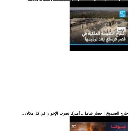
.. خارج الصندوق | حصار شامل.. أميركا تضرب الإخوان في كل مكان