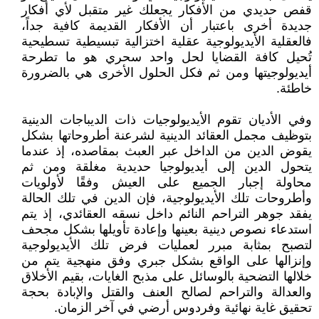
قفص حديدي من الأفكار يجعلك غير متقبل لأي أفكار
جديدة أخرى باعتبار أن الأفكار القديمة كافية جداً،
فالعقلية الأيديولوجية عقلية اختزالية تبسيطية تسطيحية
تُحيل كافة القضايا لحل واحد سحري هو ما تطرحة
أيديولوجيتها ومن ثم فكل الحلول الأخرى هي بالضرورة
خاطئة.
وفي الأديان تقوم الأيديولوجيات ذات الديباجات الدينية
بتوظيف مجمل العقائد الدينية لشرعنة أطروحاتها بشكل
يقوض الدين من الداخل عبر العبث بمقاصده، إذ عندما
يتحول الدين إلى أيديولوجيا حديدية مغلقة ومن ثم
محاولة إجبار الجميع على العيش وفقًا لأولويات
وأطروحات تلك الأيديولوجية، فإن الدين في تلك الحالة
يفقد جوهر التراحم النائم داخل نسقه العقائدي، إذ يتم
استدعاء نصوص دينية بعينها وإعادة تأويلها بشكل مجحف
لتصبح بمثابة مبرر لعمليات فرض تلك الأيديولوجية
وإنزالها على الواقع بشكل جبري وفق منهجية يتم من
خلالها التضحية بالوسائل على مذبح الغايات، بقيم الأخلاق
والعدالة والتراحم لصالح العنف والقتل والإبادة بحجة
تحقيق غاية نهائية وفردوس أرضي في آخر الزمان.