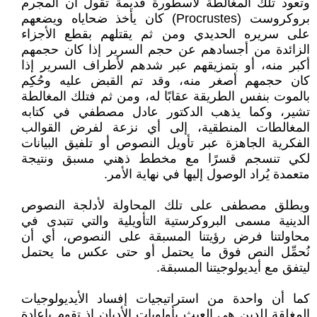
وتعود تلك المغالطة لأسطورة قديمة تقول أن المجرم
بروكروست (Procrustes) كان يأخذ ضحاياه ويضعهم
على سريره الحديدي ومن ثم يقتلهم بقطع الأجزاء
الزائدة من أجسادهم عن حجم السرير إذا كان حجمهم
أكبر منه، أو بتمزيقهم عبر شدهم لأطراف السرير إذا
كان حجمهم أصغر منه، وقد تم القبض عليه وحُكِم
بالموت بنفس الطريقة عقابًا له، ومن ثم فتلك المغالطة
تشير، وكما يذهب الدكتور عادل مصطفي في كتابه
المغالطات المنطقية، إلى أي نزعة لفرض القوالب
الفكرية الجاهزة عبر تأويل النصوص أو تلفيق البيانات
لكي تنسجم قسرًا مع مخطط ذهني مسبق ونتيجة
متعمدة يُراد الوصول إليها في نهاية الأمر.
ويطلق مصطفى على تلك المحاولة لأدلجة النصوص
الدينية مسمى البروكرستية التأويلية والتي تتبدى في
محاولتنا فرض رؤيتنا المسبقة على النصوص، أي أن
نُحمِّل النص فوق ما يحتمل أو حتى عكس ما يحتمل
ليتفق مع أيديولوجيتنا المسبقة.
كما أن واحدة من استراتيجيات إفساد الأيديولوجيات
المغلقة للدين هي العبث بأولويات الأديان إذ تقوم بإعادة