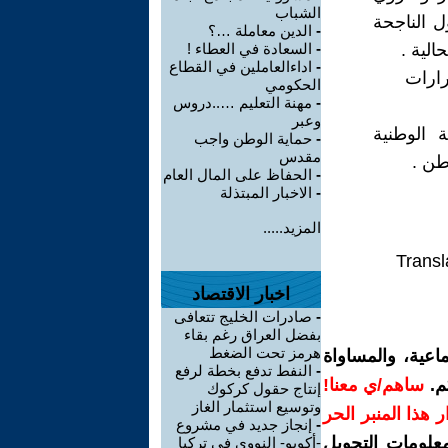
الشباب
 الناجحة
-
الدين معاملة …؟
الية .
-
السعادة في العطاء !
-
اداءالعاملين في القطاع
رارات
الحكومي
-
مهنة التعليم …..دروس
وعبر
 الوطنية
-
حماية الوطن واجب
مقدس
طن .
-
الحفاظ على المال العام
-
الاخبار المبتذلة
المزيد.....
Transl
اخبار الاقتصاد
-
صادرات الخليج تتعافى
بفضل العراق رغم بقاء
هرمز تحت الضغط
اعية، والمساواة
-
النفط تدفع بخطة لرفع
م.
ساهم/ي معنا!
إنتاج حقول كركوك
وتوسيع استثمار الغاز
رار هذا المنبر الحر
-
إنجاز جديد في مشروع
معلومات التحويل
-أكويو- النووي في تركيا