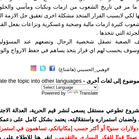
ما مر في تاريخ الشعوب من ازمات ونكبات ومأسي والحلول
ها لكي لايسبب القرار المتخذ مشكلة اخرى تعقيق حل الازمة الح
شعوب كثيرة ازمات مالية وصحية وعسكرية ونزاعات بفعل الق
جرئة التي تتخذها .
ف الصعبة تصقل شخصية الرجال وتضعهم عند المسؤولية
 وسوف يحسب لهم اي قرار يتخذ يساهم في حفظ الارواح والو
#وهبي_الحسيني (هاشتاغ)
موضوع إلى لغات أخرى -
ate the topic into other languages
Powered by
Translate
شروع تطوعي مستقل يسعى لنشر قيم الحرية، العدالة الاجتم
. ولضمان استمراره واستقلاليته، يعتمد بشكل كامل على دعمك
دعمكم بمبلغ 10 دولارات سنويًا أو أكثر حسب إمكانياتكم، تساهمون في استم
وتًا قويًا للفكر اليساري والتقدمي
،
انقر هنا للاطلاع على 