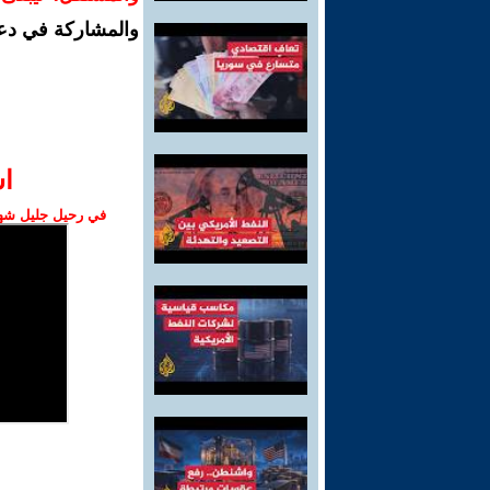
والمشاركة في دع
ا‫
في رحيل جليل شهبا