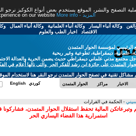
ة التصفح والنشر، الموقع يستخدم بعض أنواع الكوكيز نرجو النق
More info - المزيد
experience on our website
الفن
-
وكالة أنباء اليسار
-
وكالة أنباء العلمانية
-
وكالة أنباء العمال
-
وكا
الاقتصاد
-
اخبار الطب والعلوم
 الرئيسي لمؤسسة الحوار المتمدن
، علمانية، ديمقراطية، تطوعية وغير ربحية
ل مجتمع مدني علماني ديمقراطي حديث يضمن الحرية والعدالة الاجتم
حوار المتمدن على جائزة ابن رشد للفكر الحر والتى نالها أعلام في الفك
م مشاكل تقنية في تصفح الحوار المتمدن نرجو النقر هنا لاستخدام الموقع
كوردي
English
الاخبار
مراكز
الحوار المتمدن
سيني
- الحكمة في القرارات
 وتبرعاتكن المالية تحفظ استقلال الحوار المتمدن، فشاركونا 
استمرارية هذا الفضاء اليساري الحر