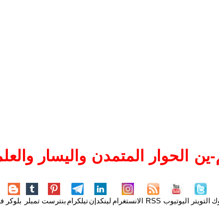
ين الحوار المتمدن واليسار والعلم
وك
التويتر
اليوتيوب
RSS
الانستغرام
لينكدإن
تيلكرام
بنترست
تمبلر
بلوكر
فل