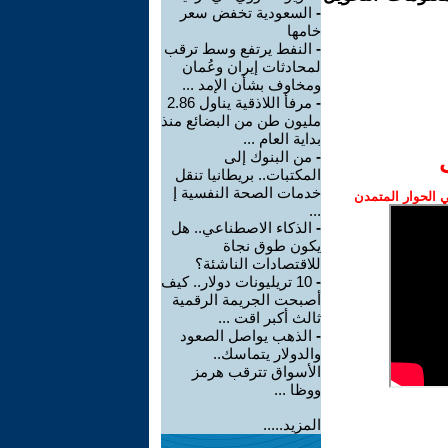
-
السعودية تخفض سعر
خامها
-
النفط يرتفع وسط ترقب
لمحادثات إيران وعُمان
ومخاوف بشأن الإمد ...
-
مرفأ اللاذقية يناول 2.86
مليون طن من البضائع منذ
بداية العام ...
-
من البنوك إلى
المكتبات.. بريطانيا تنقل
خدمات الصحة النفسية إ
الحوار المتمدن
...
-
الذكاء الاصطناعي.. هل
يكون طوق نجاة
للاقتصادات الناشئة؟
-
10 تريليونات دولار.. كيف
أصبحت الجريمة الرقمية
ثالث أكبر اقت ...
-
الذهب يواصل الصعود
والدولار يتماسك..
الأسواق تترقب هرمز
ووظا ...
المزيد.....