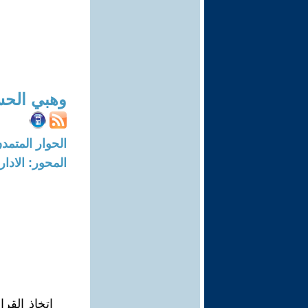
وهبي الحس
الحوار المتمدن-العدد: 7357 - 22
المحور: الادار
اتخاذ القر