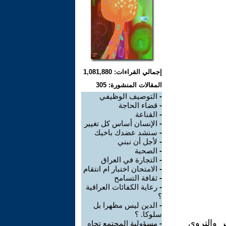
إجمالي القراءات: 1,081,880
المقالات المنشورة: 305
-
التوصيف الوظيفي
-
قضاء الحاجة
-
القناعة
-
الإنسان أساس كل تغيير
-
سنشد عضدك باخيك
-
لأجل أن نبني
-
الصحبة
-
التجارة في العراق
-
الامتحان اختبار ام انتقام
-
ثقافة التسامح
-
رعاية الكفائات العراقية
؟
-
الدين ليس مظهرا بل
سلوكا. ؟
ر والتروي
-
مسؤولية المجتمع تجاه