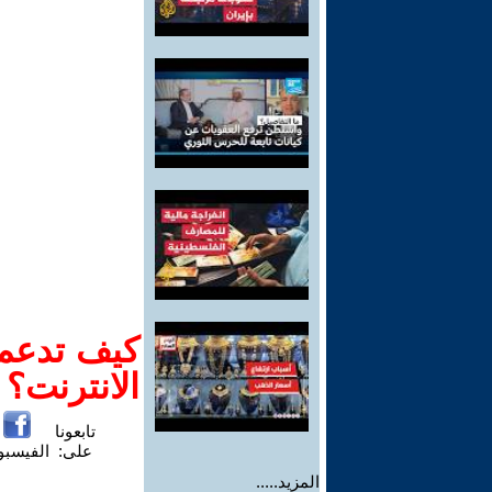
كيف تدعم-
الانترنت؟
تابعونا
على:
الفيسب
المزيد.....