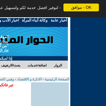
موافق - OK
لتوفير افضل خدمة لكم ولتسهيل عملي
أخبار عامة
-
وكالة أنباء المرأة
-
اخبار الأدب و
الموقع
يسارية
"من أج
حاز ال
إذا لديك
الزوار
اضافة/خدمات
بحث/الارشيف
الصفحة الرئيسية
-
الادارة و الاقتصاد
-
وهبي الح
تبرعاتكم