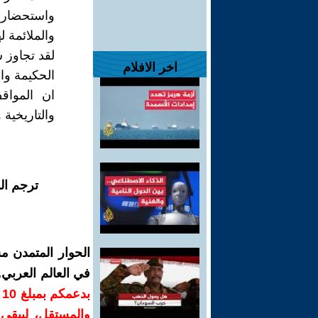
واستحضار 
والملائمة ل
لقد تجاوز 
اخر الافلام
الحكيمة وال
ان المواق
والتاريخية
ترجم ال
الحوار المتمدن م
في العالم العربي
ب
والمستقل، ليبقى ص