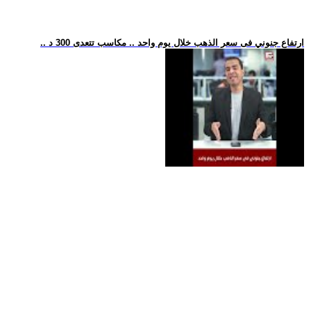
.. ارتفاع جنوني فى سعر الذهب خلال يوم واحد .. مكاسب تتعدى 300 د