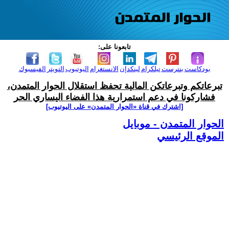
تابعونا على:
بودكاست
بنترست
تيلكرام
لينكدإن
الانستغرام
اليوتيوب
التويتر
الفيسبوك
تبرعاتكم وتبرعاتكن المالية تحفظ استقلال الحوار المتمدن،
فشاركونا في دعم استمرارية هذا الفضاء اليساري الحر
[اشترك في قناة ‫«الحوار المتمدن» على اليوتيوب]
الحوار المتمدن - موبايل
الموقع الرئيسي