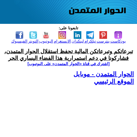
تابعونا على:
بودكاست
بنترست
تيلكرام
لينكدإن
الانستغرام
اليوتيوب
التويتر
الفيسبوك
تبرعاتكم وتبرعاتكن المالية تحفظ استقلال الحوار المتمدن،
فشاركونا في دعم استمرارية هذا الفضاء اليساري الحر
[اشترك في قناة ‫«الحوار المتمدن» على اليوتيوب]
الحوار المتمدن - موبايل
الموقع الرئيسي