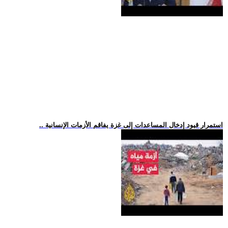
.. استمرار قيود إدخال المساعدات إلى غزة يفاقم الأزمات الإنسانية