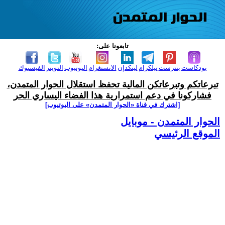
تابعونا على:
بودكاست
بنترست
تيلكرام
لينكدإن
الانستغرام
اليوتيوب
التويتر
الفيسبوك
تبرعاتكم وتبرعاتكن المالية تحفظ استقلال الحوار المتمدن،
فشاركونا في دعم استمرارية هذا الفضاء اليساري الحر
[اشترك في قناة ‫«الحوار المتمدن» على اليوتيوب]
الحوار المتمدن - موبايل
الموقع الرئيسي