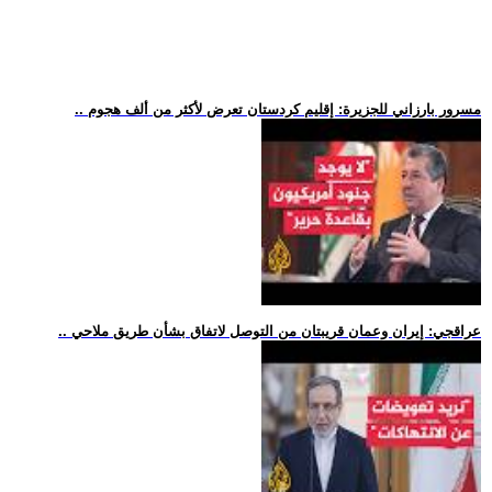
.. مسرور بارزاني للجزيرة: إقليم كردستان تعرض لأكثر من ألف هجوم
.. عراقجي: إيران وعمان قريبتان من التوصل لاتفاق بشأن طريق ملاحي