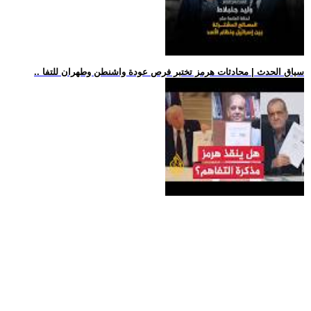
.. سياق الحدث | محادثات هرمز تختبر فرص عودة واشنطن وطهران للتفا