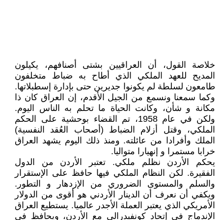
خلاصة القول، أن العراقيين بشتى أصنافهم، يكيلون
المديح للعهد الملكي الذي أطاح به ضباط متخلفون
طامعون لسلطة لم يكونوا جديرين حتى بإدارة إسطبلاتها.
وكما سمعنا ونسمع من الجيل الأقدم، إن العراق كان ذا
مكانة و شأن، وكانت الحياة ما تحلم به الناس اليوم.
ولكن في عام 1958، تم القضاء بوحشية على الحكم
الملكي، وقتل أزلام الضباط (أصحاب العُقد النفسية)
الملك وأفرادا من عائلته. ومنذ ذلك اليوم يشهد العراق
خرابا مستمرا و إنهيارا متواليا.
يحكم الأردن نظلم ملكي. تعتبر الأردن من الدول
الفقيرة. لكن النظام الملكي فيها حافظ على الإستقرار
والسلم والمستوى الضروري من الإزدهار و التطور.
ويكفي أن نعرف أن الدينار الأردني هو أقوى من الدولار
الأمريكي الذي يعتبر العملة الأجدر عالميا. يستطيع العراق
الإندماج في إتحاد كونفيدرالي مع الأردن، ويحافظ في