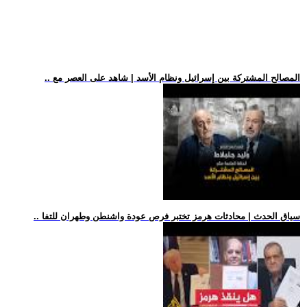
.. المصالح المشتركة بين إسرائيل ونظام الأسد | شاهد على العصر مع
.. سياق الحدث | محادثات هرمز تختبر فرص عودة واشنطن وطهران للتفا