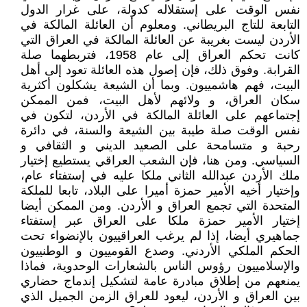
نفس الوقت على إستقلاله كدولة، على غرار الدول
التابعة للتاج البريطاني. ومعلوم أن العائلة المالكة في
الأردن ليست بغريبة عن العائلة المالكة في العراق التي
كانت تحكم العراق إلى عام 1958، فتربطهما صلة
القرابة. وفوق ذلك، فإن إصول هذه العائلة تعود إلى أهل
البيت، فهم هاشمييون. وبما أن الشيعة يشكلون أكثرية
سكان العراق، و ولائهم لأهل البيت، فمن الممكن
إجتماعهم على العائلة المالكة في الأردن، لتكون في
نفس الوقت صلة طيبة بين الشيعة والسنة، في دائرة
رحبة و متسامحة على الصعيد الديني و الثقافي و
السياسي. ومن هنا، فإن الشعب العراقي يستطيع إختيار
ملك الأردن عبدالله الثاني ملكا عليه في إستفتاء عام،
وإختيار أخيه الأمير حمزة أميرا على البلاد، تابعا للملكة
المتحدة التي تجمع العراق و الأردن. ومن الممكن أيضا
إختيار الأمير حمزة ملكا على العراق عبر إستفتاء
جماهيري أيضا، إذا لم يرغب العراقييون بالإنضواء تحت
الحكم الملكي الأردني. وصدع القومييون و الوطنييون
والإسلامييون رؤوس الناس بالشعارات الوحدوية، فماذا
يمنعهم من إطلاق مبادرة عامة لتشكيل إندماج حضاري
بين العراق و الأردن، ليعود للعراق الزمن الجميل الذي