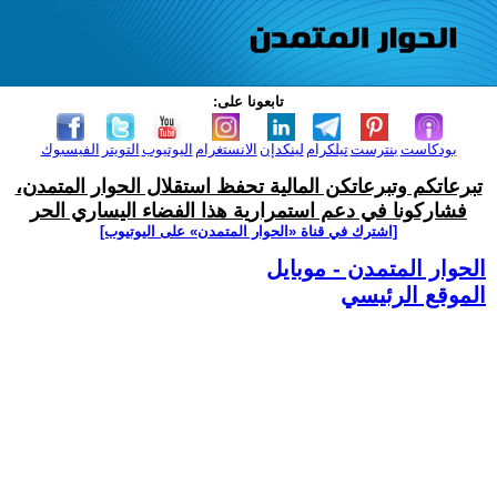
تابعونا على:
بودكاست
بنترست
تيلكرام
لينكدإن
الانستغرام
اليوتيوب
التويتر
الفيسبوك
تبرعاتكم وتبرعاتكن المالية تحفظ استقلال الحوار المتمدن،
فشاركونا في دعم استمرارية هذا الفضاء اليساري الحر
[اشترك في قناة ‫«الحوار المتمدن» على اليوتيوب]
الحوار المتمدن - موبايل
الموقع الرئيسي