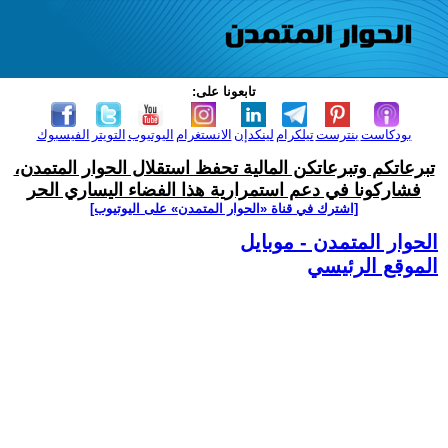
تابعونا على:
بودكاست
بنترست
تيلكرام
لينكدإن
الانستغرام
اليوتيوب
التويتر
الفيسبوك
تبرعاتكم وتبرعاتكن المالية تحفظ استقلال الحوار المتمدن،
فشاركونا في دعم استمرارية هذا الفضاء اليساري الحر
[اشترك في قناة ‫«الحوار المتمدن» على اليوتيوب]
الحوار المتمدن - موبايل
الموقع الرئيسي