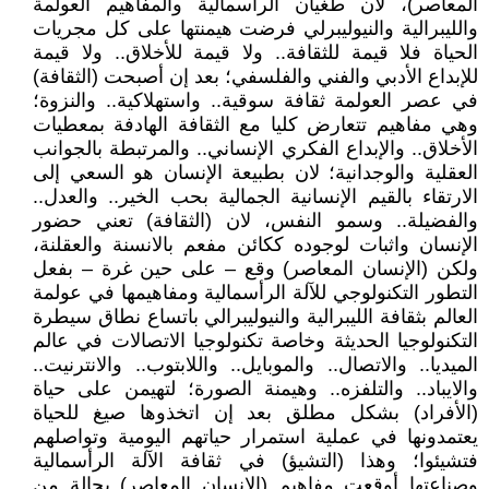
المعاصر)، لان طغيان الرأسمالية والمفاهيم العولمة
والليبرالية والنيوليبرلي فرضت هيمنتها على كل مجريات
الحياة فلا قيمة للثقافة.. ولا قيمة للأخلاق.. ولا قيمة
للإبداع الأدبي والفني والفلسفي؛ بعد إن أصبحت (الثقافة)
في عصر العولمة ثقافة سوقية.. واستهلاكية.. والنزوة؛
وهي مفاهيم تتعارض كليا مع الثقافة الهادفة بمعطيات
الأخلاق.. والإبداع الفكري الإنساني.. والمرتبطة بالجوانب
العقلية والوجدانية؛ لان بطبيعة الإنسان هو السعي إلى
الارتقاء بالقيم الإنسانية الجمالية بحب الخير.. والعدل..
والفضيلة.. وسمو النفس، لان (الثقافة) تعني حضور
الإنسان واثبات لوجوده ككائن مفعم بالانسنة والعقلنة،
ولكن (الإنسان المعاصر) وقع – على حين غرة – بفعل
التطور التكنولوجي للآلة الرأسمالية ومفاهيمها في عولمة
العالم بثقافة الليبرالية والنيوليبرالي باتساع نطاق سيطرة
التكنولوجيا الحديثة وخاصة تكنولوجيا الاتصالات في عالم
الميديا.. والاتصال.. والموبايل.. واللابتوب.. والانترنيت..
والايباد.. والتلفزه.. وهيمنة الصورة؛ لتهيمن على حياة
(الأفراد) بشكل مطلق بعد إن اتخذوها صيغ للحياة
يعتمدونها في عملية استمرار حياتهم اليومية وتواصلهم
فتشيئوا؛ وهذا (التشيؤ) في ثقافة الآلة الرأسمالية
وصناعتها أوقعت مفاهيم (الإنسان المعاصر) بحالة من