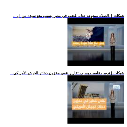
.. شبكات | -الصلاة ممنوعة هنا-.. غضب في مصر بسبب منع سيدة من ال
.. شبكات | ترمب غاضب بسبب تقارير نقص مخزون ذخائر الجيش الأمريكي