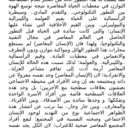
التوازن في معطيات الحياة المعاصرة نتيجة توسع الهوة
بين التطور التكنولوجي.. والتقدم المادي.. وسيطرة
الرأسمالية على الحياة بقيم العولمة والليبرالية
والنيوليبرلي.. وبين القيم الأخلاقية التي نشاء عليها
الإنسان؛ والتي كانت سائدة في الحياة قبل التطور
الحاصل في العالم المعاصر في مجال التقنية
والتكنولوجيا، ولهذا فان (الإنسان المعاصر) لم يستطع
مجارات هذا التطور الهائل ومواكبة بتوازن ودون التطرف
والانغماس في معطيات المادة.. وقيم الرأسمالية
..والليبرالية.. والعولمة؛ لذلك سببت هذه الحالة للإنسان
المعاصر أزمة أدت إلى تفاقم مشاعر العزلة..
والانفرادية؛ لان (الإنسان المعاصر) وجد نفسه معزولا عن
ذاته ومجتمعه بعد إن وجد الأفراد في محيطه الاجتماعي
يعيشون بعلاقات سطحية مع الأخريين؛ بل وجد هذه
العلاقات السطحية قائمة بين أفراد الأسرة الواحدة
وتفككها؛ و وجدها سائدة بين الأصدقاء.. وبين الأقرباء..
والمعارف.. وبين جار وجار.. بما ترتب عن انتشار هذه
الظواهر الاجتماعية نوع من التهديد لوجود الإنسان
الاجتماعي وصحته النفسية في المجتمع؛ ليقع أفراد
المجتمع المعاصر ضحية للاغتراب؛ لان الكل يجد نفسه