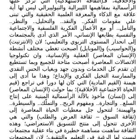
والأخلاقية، فـ(الثقافة الاستهلاكية) التي تركز عليها
الرأسمالية بمفاهيمها الليبرالية والنيوليبرالي ليس لها أية
علاقة مع الذكاء والمعرفة العلمية الحقيقية والتي تبنى
على مقومات الفكر.. والنقد.. والتحليل.. والنظر..
والتأمل.. أو مع الأعمال الفكرية الفلسفية والاجتماعية
والنفسية بطابعها الإنساني، الأمر الذي أدى بالمجتمعات
إلى انحدار المستوى التربوي والتعليمي؛ لان (الانترنيت)
و(الحواسيب) و(الموبايل) أصبحت تغطي مختلف أنشطة
(الإنسان المعاصر) العقلية والإنسانية، وان تكنولوجيا
الاتصالات المعاصرة أصبحت متاحة للجميع وبما تستطيع
إن تقدم كل الخدمات وبدون جهد وبغياب الحس النقدي
والممارسة التخيل الفكري والإبداع؛ وهذا ما أدى إلى
هيمنة (القيم المادية) التي كان لها دورا في تراجع (قيم
الحياة الاجتماعية الأخلاقية)؛ بما حولت (الإنسان المعاصر)
إلى (إنسان) مأخوذ بالآلة الرأسمالية المبنية على إنتاج
السلع.. والتجارة.. ومفهوم الربح.. والتملّك.. والسيطرة..
والهيمنة؛ لتتحول جل معطيات الحياة المعاصرة إلى
(ثقافة السوق – ثقافة العرض والطلب) والتي هي
الأخرى تتحول إلى منتج للتسويق الاستعراضي؛ وهذه
الثقافة ساهمت مساهمة خطيرة في بناء عقلية مجتمعات
ليست لها الرغبة في التعليم والتثقيف؛ لان المجتمعات