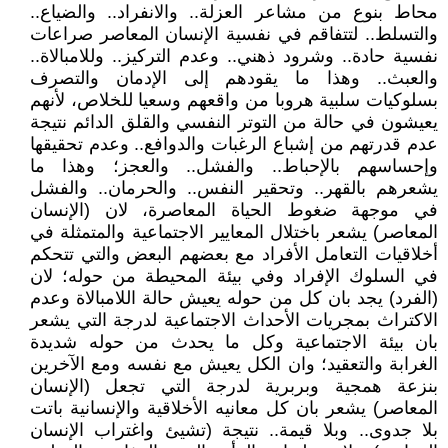
محاط بنوع من مشاعر العزلة.. والانفراد.. والضياع..
والتسلط.. لتتفاقم في نفسية الإنسان المعاصر صراعات
نفسية حادة.. وشرود ذهني.. وعدم التركيز.. وللامبالاة..
والعبث.. وهذا ما يقودهم إلى الإدمان والتصرف
بسلوكيات سلبية هروبا من واقعهم وسعيا للخلاص، لأنهم
يعيشون في حالة من التوتر النفسي والقلق الدائم نتيجة
عدم قدرتهم من إشباع الرغبات والدوافع.. وعدم تحقيقها
وإحساسهم بالإحباط.. والفشل.. والعجز؛ وهذا ما
يشعرهم بالقهر.. وتحقير النفس.. والحرمان.. والفشل
في موجهة ضغوط الحياة المعاصرة، لان (الإنسان
المعاصر) يشعر باختلال المعايير الاجتماعية والمتمثلة في
أخلاقيات التعامل الأفراد مع بعضهم البعض والتي تتحكم
في السلوك الإفراد وفي بيئة المحيطة من حوله؛ لان
(الفرد) يجد بان كل من حوله يعيش حالة اللامبالاة وعدم
الاكتراث بمجريات الأحداث الاجتماعية لدرجة التي يشعر
بان بيئة الاجتماعية وكل ما يحدث من حوله شديدة
الغرابة والتعقيد؛ وان الكل يعيش مع نفسه ومع الآخرين
بنزعة همجية وبربرية لدرجة التي تجعل (الإنسان
المعاصر) يشعر بان كل معانيه الأخلاقية والإنسانية باتت
بلا جدوى.. وبلا قيمة.. نتيجة (تشيئ واغتراب الإنسان