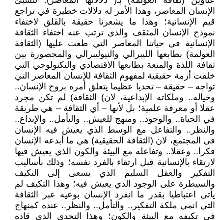
عناوين (ثقافة العولمة) بـ( دلالاتها المعاصر)؛ لتشيئ
الإنسان المعاصر، وهذا الأمر له دلالات خطيرة في تراجع
قيم الإنسانية؛ وهذا ما يشعرنا حقيقة بالقلق لاختفاء
نموذج الإنسان المثقف والذي ترتب عنه اختفاء الثقافة
الإنسانية في حياتنا المعاصر التي طغت عليها (الثقافة
العولمة) بطابعها الليبرالي والنيوليبرالي والمحصورة بين
ثقافة اللذة والمتعة بطابعها الاقتصادي والتكنولوجي التي
خلقت أزمة حقيقية لمفهوم الثقافة للإنسان المعاصر التي
تواجه – حقيقة – تحديا عظيما يتعلق أمره بروح الإنسان..
وخياله.. وملكاته الإبداعية، لان) الثقافة) لم تكن مجرد
عقلا أو معرفة علمية؛ بل لأنها – أي الثقافة – هي طريقة
في الحياة.. والوجود.. ومنهج للعيش.. والتأمل.. والإبداع..
والنظر.. والتفاعل مع الوسط الذي يعيش فيه الإنسان
في المجتمع، لان (الثقافة الحقيقية) هي ما أبدعه الإنسان
فكرا.. وعقلا.. وتفاعله مع البيئة والكون الذي يعيش فيها
لارتقاء بالإنسانية قبل ارتقاء بالفرد نفسه؛ وذلك بأساليب
التفكير والعقل السليم الذي يسعى إلى التكيف
والسيطرة على الوجود الذي يعيش فيه؛ وهذا التكيف لم
يأتي اعتباطيا بقدر ما انفرد الإنسان بوعيه عبر الثقافة
التي انمي ملكة التفكير.. والتأمل.. والنظر.. عنده كمنهاج
في تكيفه مع البيئة والكون؛ وهذا التحدي الذي قاده