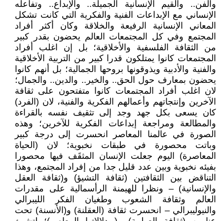
والفن.. والقيم الإنسانية الجميلة.. والإبداع.. وتفاعله
الإنساني مع الإبداعات الفنية والفكرية التي كانت تشكل
المعاني الإنسانية الرفيعة والخلاقة وكان أكثر أفراد
المجتمع وفي كل المجتمعات العالم يحضون بقدر كبير
من الثقافة الفلسفية والأخلاقية؛ بل إن اغلب أفراد
المجتمعات كانوا يمتلكون قدرا كبير من التربية الأخلاقية
والفنية والأدبية ويذوقونها بروحها الجمالية؛ بل أنهم كانوا
يحضون بمعارف حول الحق.. والخير.. والدين.. والجمال؛
لان اغلب أفراد المجتمعات كانوا متفتحون على ثقافة
الآخرين وإنتجاتهم وأعمالهم الفكرية والفنية، لان (الفرد)
كان يسعى بكل جهد وجد إلى تثقيف نفسه بالقراءة
والمطالعة ومراجعة إبداعات الفكرية للآخرين؛ وهذه
الصورة في عالمنا المعاصر انحسرت إلى درجة كبير
وباتت محصورة في طبقات نخبوية؛ لان (الحياة
المعاصرة) اليوم جعلت الإنسان المثقَف فيها محصورا
بفيئه نخبوية وبين عدد قليل جدا من إفراد المجتمع، وهذا
التناقض بين الثقافتين (ثقافة التشيؤ) و(ثقافة العقل
والإنسانية) – ونظرا للهيمنة الرأسمالية على مقدرات
العالم وثقافة الشعوب وطغيان الفكر الليبرالي
والنيوليبرالي – انحسرت ثقافة (العقلنة) و(الأنسنة) تحت