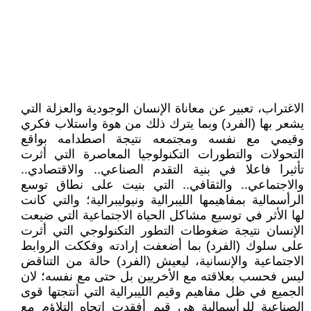
الاغتراب، تعبير عن معاناة الإنسان الوجودية والعزلة التي
يشعر بها (الفرد) وبما يترك ذلك من هوة واستلاب فكري
وقيمي مع نفسه ومجتمعه نتيجة اصطدامه بواقع
التحولات والتطورات التكنولوجيا المعاصرة التي أثرت
تأثيرا فاعلا في بنية التقدم الصناعي.. والاقتصادي..
والاجتماعي.. والثقافي.. التي بنيت على نطاق توسع
الرأسمالية بمفاهيمها الليبرالية ونيوليبرالية؛ والتي كانت
لها الأثر في توسيع مشاكل الحياة الاجتماعية التي ضيعت
الإنسان نتيجة ضغوطات التطور التكنولوجي التي أثرت
على سلوك (الفرد) بما أضعفت إرادته وفككت الروابط
الاجتماعية والإنسانية، ليعيش (الفرد) حالة من التناقض
ليس فحسب بعلاقته مع الأخريين بل حتى مع نفسه؛ لان
الجميع في ظل مفاهيم وقيم الليبرالية التي أنتجتها قوى
الصناعية للرأسمالية هي قيم أفقدت اتجاه التلاؤم مع