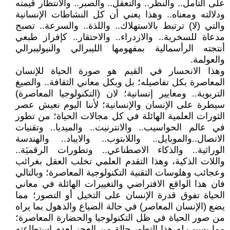
على التأمل.. والنظر.. والتعقل.. والصبر.. والانتظار قيمته
ودلالته ومعناه.. وهذا يعني أن كل النشاطات الإنسانية
والتي (لا) ترتبط بالاستهلاك.. واللذة.. والسرعة.. تصبح
مدعاة للسخرية.. والازدراء.. والاحتقار.. كإفراز طبعي
أنتجته الرأسمالية بمفهومها الليبرالي والنيوليبرالي
والعولمة.
وهذا الانحسار في القيم هو صورة الحياة للإنسان
المعاصرة بكل تفاصيله؛ بل وبكل معاني الثقافة.. والصيغ
التربوية.. ومعايير إنسانية؛ لان (التكنولوجيا المعاصرة)
سيطرة على الإنسان والإنسانية؛ لأننا اليوم نعيش عصر
الثورات العلمية الهائلة في كل مجالات الحياة؛ من تطور
في عالم الحواسيب.. والانترنيت.. والميديا.. وتقنيات
الاتصال..والموبايل.. واللابتوب.. والايباد.. والهندسة
الوراثية.. والذكاء الاصطناعي.. وتطورات الرقميَة..
واللات الذكية، وهذا التقدم العلمي تخلب العقل بغرائب
وعجائب وهلوسات التقنية التكنولوجية المعاصرة؛ وبالتالي
فان هذا الواقع الافتراضي والتغييرات الهائلة في معاني
الحياة تفوق قدرة الإنسان على التخيل أو التصور؛ مما
يضع (الإنسان المعاصر) في حالة الضياع والذهول بما يراه
من صور الحياة في ظل التكنولوجيا والحضارة المعاصرة؛
مما يسبب له هذا التطور حالة من العجز لعدم استطاعته