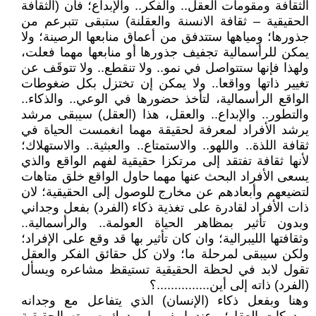
الثقافة ومقومات العقل.. والفكر.. والإبداع؛ فان (الثقافة
الحقيقية – ثقافة الانسنة والعقلنة) ستبقى تتبرعم من
جذورها؛ ومياهها ستتدفق من أعماق منابعها الرصينة؛ ولا
يمكن للرأسمالية تجفيف جذورها أو منابعها مهما فعلت،
ولهذا فإنها ستتواصل في نمو.. ولا تنقطع.. ولا تتوقَف عن
تغيير ذاتها وواقعا.. ولا يمكن إن تختزل بكل ضغوطات
الواقع الرأسمالية، لتأخذ حضورها في الوعي.. والذكاء..
والتطور.. والإبداع.. والعقل، هذا (العقل) سيبقى مرشد
يرشد الأفراد لمعرفة لحقيقة مهما انغمست الحياة في
ثقافة اللذة.. واللهو.. والاستمتاع.. والعبثية.. والاستهلاك؛
لأنها ثقافة تفتقد إلى مرتكزا حقيقية لفهم الواقع والذي
يسعى الأفراد البحث عنها مهما حاول الواقع خلق متاهات
لتضيعهم وأبعادهم عن مخارج للوصول إلى الحقيقية؛ لان
ذات الأفراد لقادرة على تغذية ذكاء (الفرد) بفعل وجداني
وبدون تأثير بمظاهر الحياة العولمة.. والرأسمالية..
وثقافتها الليبرالية؛ وان كان تأثير بها قد وقع على الإفراد؛
ولكن سيبقى لمرحلة ما؛ ولان كل حقائق الفكر والعقل
تقول لابد في لحظة الحقيقية تستيقظ مشاعره ويسأل
(الفرد) ذاته إلى أين...............؟
وهنا وبفعل ذكاء (الإنسان) الذي يتفاعل مع وجدانه