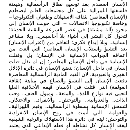
الإنسان اصطدم بعد توسيع نطاق الرأسمالية وهيمنة
فلسفتها الليبرالية على كل مجتمعات العالم ليصطدم
(الإنسان المعاصر) بثقافة الاستهلاك وطغيان التكنولوجيا –
وخاصة تكنولوجيا الاتصالات – التي حولت الإنسان إلى
مجرد (آلة مشيئة) في عصر السرعة والتقنية الحديثة؛
لتحول كل البشر إلى أشياء بلا أحاسيس.. وبلا مشاعر
إنسانية.. وبلا إبداع فكري؛ لتفاقم من (اغتراب الإنسان)
بعد التشيؤ واستلاب الإنسان المعاصر؛ التي ألغت من
أعماقه الجوانب الإنسانية في الإنسان؛ بل وقتلت
الإنسانية في داخل الإنسان المعاصر؛ إن لم نقل قتلت
إنسان في داخل الإنسان؛ لتضع الإنسان في دائرة الإذلال
القهري والعبودية، لان القيم المادية الرأسمالية المعاصرة
دفعت الإنسان إلى التشيؤ والضياع في متاهة (ثقافة
العولمة) التي قتلت في الإنسان قيمه الأخلاقية العليا
لتحيي فيه نوازع اللذة.. والمتعة.. وميول العنف.. وحب
الذات.. والعدوانية.. والتوحش.. والانفراد.. والاحتكار..
لتسحق الإنسانية بسطوة الرأسمالية.. وقيم الليبرالية..
والعولمة.. التي أنمت في روح الإنسان الانفرادية
والتوحش؛ ليته في دائرة هذا الاستهلاك والرغبة الشبقية
ليفقد الإنسان كل نشاطه أو فعله الإبداعي الذي يعتمد