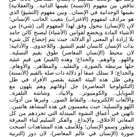
تناقض بين مفهوم (الأنسنة) بقيمها الذاتية.. و(العقلانية)
بقيمها الوجدانية في الإنسان.. وبين مفهوم (التشيؤ) الذي
هو مرادف لمفهوم (الاغتراب) بتغيب الجانب الإنساني؛
لان (الإنسان) يتحول وفق لهذا المفهوم إلى (شيء) من
الأشياء المادة ويخضع لقوانين (الأشياء) ليصبح كائن جامد
بلا إرادة أو المعنى أو الدلالة، حيث يتم إخضاع كل شيء
بذات الإنسان كانسان لقيم التشيؤ.. واللاجدوى.. والأداتية؛
لان محيط (الإنسان المعاصر) طوق بقيم التسلية..
واللهو.. والوهم.. والخداع؛ وهذه (القيم) هي قيم عبثية
جلها مرتبطة بالصورة.. والتقليد.. والمظاهر.. والأوهام..
والخداع؛ لا تمتلك عمقا أو دلالة ذات صلة بالقيم (الآنسنة)
وفي ظل هذه البيئة العبثية يقضي الأفراد في ظل
(التكنولوجيا المعاصرة) جل أوقاتهم وهم يلهون مع
الموبايل.. والكومبيوتر.. والايباد.. وشاشة التلفزة..
والألعاب الالكترونية.. والتقاط الصور.. وغيرها من أدوات
اللهو والتسلية؛ حيث ينغمسون في هذه المشاهد هائمين..
تائهين في أعماق النشوة المبتذلة التي تجردهم من كل
المعاني الأخلاق.. والإبداع.. والفكر السليم لبناء المعرفة
وتطور وسمو الإنسان؛ وللأسف هذه المشاهدات أصبحت
صورة (الإنسان في عالم المعاصر)، لان دور (التربية