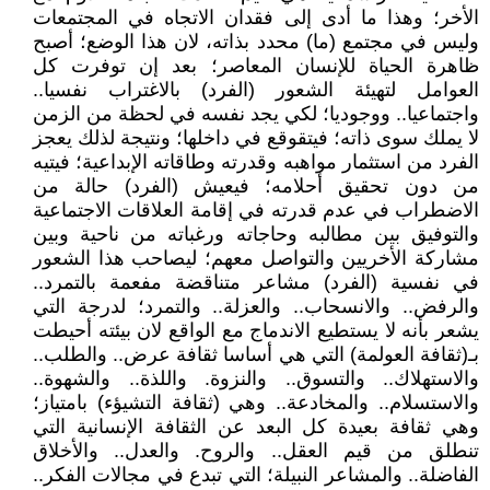
الأخر؛ وهذا ما أدى إلى فقدان الاتجاه في المجتمعات
وليس في مجتمع (ما) محدد بذاته، لان هذا الوضع؛ أصبح
ظاهرة الحياة للإنسان المعاصر؛ بعد إن توفرت كل
العوامل لتهيئة الشعور (الفرد) بالاغتراب نفسيا..
واجتماعيا.. ووجوديا؛ لكي يجد نفسه في لحظة من الزمن
لا يملك سوى ذاته؛ فيتقوقع في داخلها؛ ونتيجة لذلك يعجز
الفرد من استثمار مواهبه وقدرته وطاقاته الإبداعية؛ فيتيه
من دون تحقيق أحلامه؛ فيعيش (الفرد) حالة من
الاضطراب في عدم قدرته في إقامة العلاقات الاجتماعية
والتوفيق بين مطالبه وحاجاته ورغباته من ناحية وبين
مشاركة الأخريين والتواصل معهم؛ ليصاحب هذا الشعور
في نفسية (الفرد) مشاعر متناقضة مفعمة بالتمرد..
والرفض.. والانسحاب.. والعزلة.. والتمرد؛ لدرجة التي
يشعر بأنه لا يستطيع الاندماج مع الواقع لان بيئته أحيطت
بـ(ثقافة العولمة) التي هي أساسا ثقافة عرض.. والطلب..
والاستهلاك.. والتسوق.. والنزوة. واللذة.. والشهوة..
والاستسلام.. والمخادعة.. وهي (ثقافة التشيؤء) بامتياز؛
وهي ثقافة بعيدة كل البعد عن الثقافة الإنسانية التي
تنطلق من قيم العقل.. والروح. والعدل.. والأخلاق
الفاضلة.. والمشاعر النبيلة؛ التي تبدع في مجالات الفكر..