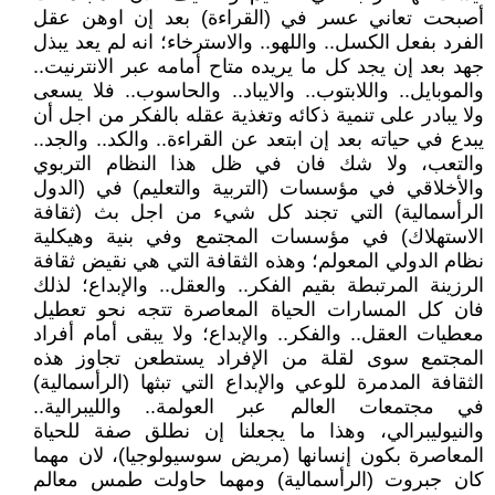
أصبحت تعاني عسر في (القراءة) بعد إن اوهن عقل
الفرد بفعل الكسل.. واللهو.. والاسترخاء؛ انه لم يعد يبذل
جهد بعد إن يجد كل ما يريده متاح أمامه عبر الانترنيت..
والموبايل.. واللابتوب.. والايباد.. والحاسوب.. فلا يسعى
ولا يبادر على تنمية ذكائه وتغذية عقله بالفكر من اجل أن
يبدع في حياته بعد إن ابتعد عن القراءة.. والكد.. والجد..
والتعب، ولا شك فان في ظل هذا النظام التربوي
والأخلاقي في مؤسسات (التربية والتعليم) في (الدول
الرأسمالية) التي تجند كل شيء من اجل بث (ثقافة
الاستهلاك) في مؤسسات المجتمع وفي بنية وهيكلية
نظام الدولي المعولم؛ وهذه الثقافة التي هي نقيض ثقافة
الرزينة المرتبطة بقيم الفكر.. والعقل.. والإبداع؛ لذلك
فان كل المسارات الحياة المعاصرة تتجه نحو تعطيل
معطيات العقل.. والفكر.. والإبداع؛ ولا يبقى أمام أفراد
المجتمع سوى لقلة من الإفراد يستطعن تجاوز هذه
الثقافة المدمرة للوعي والإبداع التي تبثها (الرأسمالية)
في مجتمعات العالم عبر العولمة.. والليبرالية..
والنيوليبرالي، وهذا ما يجعلنا إن نطلق صفة للحياة
المعاصرة بكون إنسانها (مريض سوسيولوجيا)، لان مهما
كان جبروت (الرأسمالية) ومهما حاولت طمس معالم