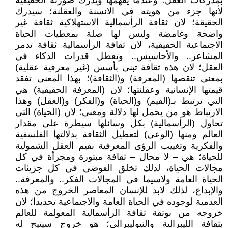
بمدركات العقل؛ وعندما يفهمها ويدرك صورته الحقيقية
لأنها جزء من هويته في الانسنة والعقلنة؛ سيدرك
الحقيقة؛ لان ثقافة الرأسمالية الاستهلاكية ثقافة غير
واضحة وغامضة وليس لها صلة بمعطيات الحياة
الاجتماعية الحقيقية، لان ثقافة الرأسمالية ثقافة تدمر
المشاعر.. والأحاسيس.. وتعطل قدرات الذكاء في
العقل؛ لان هذه ثقافة تبنى بأسس (غير معرفية عقلية)
بمعنى تنقصها (المعرفة) و(الثقافة)؛ بهذا المعنى تفقد
قيمتها الإنسانية وعقلنتها؛ لان (المعرفة الحقيقية) هي
التي ترتبط بـ(القيم) و(الحياة) و(الفكر) و(العقل) وهذا
الارتباط هو من يحمل لها دلالة ومعنى؛ لان (الحياة) التي
تحاول (الرأسمالية) بكل وسائلها سيطرة على مقدار
العالم ومنها (الوعي) لتعطيل الثقافة بدلالتها الفلسفية
والفكرية وتغييب الرؤى المعرفية بقيم العقل الشمولية
للحياة؛ هي – لا محال – ثقافة مبتورة ومجزأة في كل
مجالات الحياة، لذلك تخلق الفوضى في كل جزيئات
الحياة العامة ولاسيما في المجالات الفكر.. والمعرفة..
والإبداع، لذلك لابد للإنسان المعاصر الخروج من هذه
العدمية لوجوده في الحياة العامة والاجتماعية تحديدا؛ لان
خروجه من بوتقة ثقافة الرأسمالية المعولمة للعالم
بثقافة الليبرالية والنيوليبرالي؛ هو خروج سيتيح له