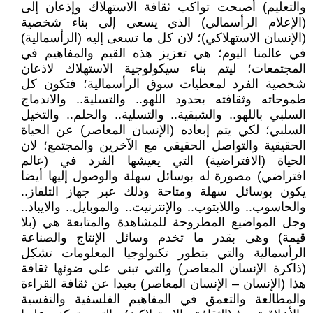
والتعليم) أصبحت تواكب ثقافة الاستهلاك وإذعان إلى
(الإعلام الرأسمالي) الذي يسعى إلى بناء شخصية
(الإنسان الاستهلاكي)؛ لان كل ما تسعى إليه (الرأسمالية)
في عالمنا اليوم؛ هي تعزيز هذه القيم والمفاهيم في
المجتمعات؛ ليتم بناء سيكولوجية الاستهلاك لاذعان
شخصية الفرد لمعطيات سوق الرأسمالية؛ فتكون كل
طموحاته وثقافته بحدود اللهو.. والتسلية.. والاندماج
السلبي باللهو.. والشبقية.. والتسلية.. والحلم.. والتخيل
السلبي؛ لكي يتم إبعاده (الإنسان المعاصر) عن الحياة
الحقيقية والتواصل الحقيقي مع الآخرين والمجتمع؛ لان
الحياة (الافتراضية) التي يعيشها الفرد في (عالم
افتراضي) مصورة له بوسائل سهلة والوصول إليها أيضا
يكون بوسائل سهلة ومتاحة وذلك عبر جهاز التلفاز..
والحاسوب.. واللابتوب.. والإنترنيت.. والموبايل.. والايباد..
وجل المواضيع المطروحة للمشاهدة والمتابعة هي (بلا
قيمة) وهى بقدر ما تخدم وسائل الإنتاج والصناعة
الرأسمالية والتي بتطور تكنولوجيا المعلومات تشكِل
(ذاكرة الإنسان المعاصر) والتي تبنى على ضوئها ثقافة
هذا (الإنسان – الإنسان المعاصر) بعيدا عن ثقافة القراءة
والمطالعة والتعمق في المفاهيم الفلسفية والنفسية