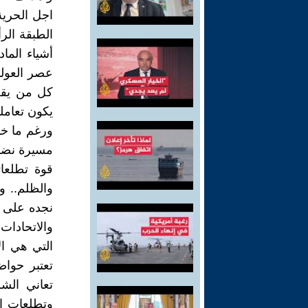
اجل الحرية
الطبقة الر
أشياء الما
عصر العولم
كل من يقف 
يكون تعام
ورغم ما خا
مسيرة نضال
قوة تطلعات
والظلم.. و
نجده على ا
والاتحادات
التي هي ال
تعتبر حواض
تعاني الش
وتطلعات ال