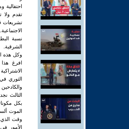
احتفالية و
تقدم ولا ت
تشريعات قو
الاجتماعية
نسبة البطا
الشرقية.
وكل هذه ال
افرغ هذا 
الاشتراكية
الثوري في 
والكادحين 
الثالث نجد
بكل مكونات
الموت ألسر
وقت الذي 
الأمور في