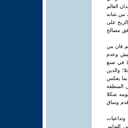
ان العالم
ك من شانه
الربح على
فق مصالح
لم فان من
هميش وعدم
لا في صنع
ا؛ والذين
بما يعكس
ل المنطقة
ومه شكلا
قدم وساق
 وتداعيات
 التدابير