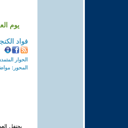
يوم الع
فواد الكنج
الحوار المتمدن-العدد: 7235 - 2
المحور: مواض
يحتفل العم