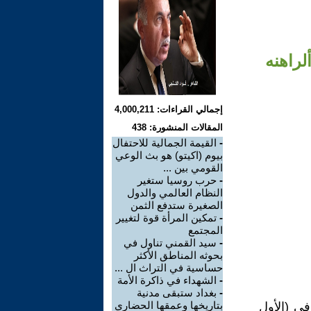
لراهنه
إجمالي القراءات: 4,000,211
المقالات المنشورة: 438
-
القيمة الجمالية للاحتفال
بيوم (اكيتو) هو بث الوعي
القومي بين ...
-
حرب روسيا ستغير
النظام العالمي والدول
الصغيرة ستدفع الثمن
-
تمكين المرأة قوة لتغيير
المجتمع
-
سيد القمني تناول في
بحوثه المناطق الأكثر
حساسية في التراث ال ...
-
الشهداء في ذاكرة الأمة
-
بغداد ستبقى مدنية
بتاريخها وعمقها الحضاري
في (الأول