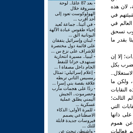
-
بعد 87 عامًا.. لوحة
، لان هذه
مسروقة خلال
الهولوكوست تعود إلى
شيئتهم في
أحد أقرب ...
العالم في
-
في أثينا.. جماعة تُعيد
إحياء طقوس عبادة الآلهة
شعوب تسحق
اليونانية الق ...
ا بقدر ما
-
لبنان وإسرائيل يتفقان
على قائمة دول مختصرة
للإشراف على نزع س ...
ت؛ إلا إن
-
ليبيا.. مسيرة انتحارية
تستهدف خزانا للنفط
 تضرب بكل
الخام داخل مصفاة ا ...
-
إعلام إسرائيلي: تمثال
ستغلال..
رمسيس الثاني تربطه
، ولكن ما
علاقة بقصة بني إسرا ...
-
ردًا على هجمات مأرب
 النقابات
وحضرموت.. الجيش
 الثالث؛
اليمني يطلق عملية
عسكرية ...
ابات التي
-
للمرة الأولى: الذكاء
على ذاتها
الاصطناعي يصمم
فيروسات جديدة قابلة
 عن هموم
للتك ...
م فعاليات
-
واشنطن تبحث عن