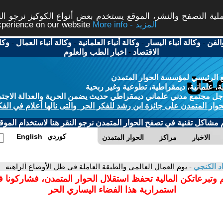
ة التصفح والنشر، الموقع يستخدم بعض أنواع الكوكيز نرجو النق
More info - المزيد
experience on our website
الفن
-
وكالة أنباء اليسار
-
وكالة أنباء العلمانية
-
وكالة أنباء العمال
-
وكا
الاقتصاد
-
اخبار الطب والعلوم
 الرئيسي لمؤسسة الحوار المتمدن
، علمانية، ديمقراطية، تطوعية وغير ربحية
ل مجتمع مدني علماني ديمقراطي حديث يضمن الحرية والعدالة الاجتم
حوار المتمدن على جائزة ابن رشد للفكر الحر والتى نالها أعلام في الفك
م مشاكل تقنية في تصفح الحوار المتمدن نرجو النقر هنا لاستخدام الموقع
كوردي
English
الاخبار
مراكز
الحوار المتمدن
د الكنجي
- يوم العمال العالمي والطبقة العاملة في ظل الأوضاع ألراهنه
 وتبرعاتكن المالية تحفظ استقلال الحوار المتمدن، فشاركونا 
استمرارية هذا الفضاء اليساري الحر