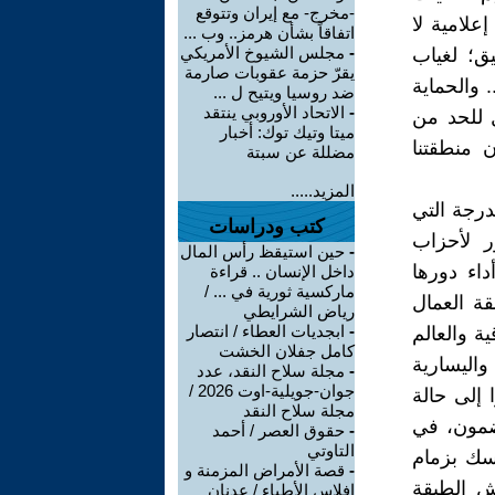
-مخرج- مع إيران وتتوقع
لامية لا
اتفاقاً بشأن هرمز.. وب ...
-
مجلس الشيوخ الأمريكي
يق؛ لغياب
يقرّ حزمة عقوبات صارمة
 والحماية
ضد روسيا ويتيح ل ...
-
الاتحاد الأوروبي ينتقد
 للحد من
ميتا وتيك توك: أخبار
ن منطقتنا
مضللة عن سبتة
المزيد.....
درجة التي
كتب ودراسات
ر لأحزاب
-
حين استيقظ رأس المال
داء دورها
داخل الإنسان .. قراءة
ماركسية ثورية في ... /
قة العمال
رياض الشرايطي
-
ابجديات العطاء / انتصار
ة والعالم
كامل جفلان الخشت
اليسارية
-
مجلة سلاح النقد، عدد
جوان-جويلية-اوت 2026 /
 إلى حالة
مجلة سلاح النقد
مضمون، في
-
حقوق العصر / أحمد
التاوتي
سك بزمام
-
قصة الأمراض المزمنة و
ش الطبقة
إفلاس الأطباء / عدنان