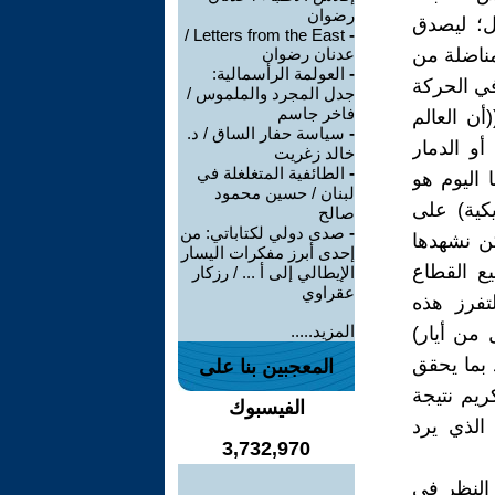
رضوان
ال؛ ليصدق
Letters from the East /
-
مانية؛ وهي مناضلة من
عدنان رضوان
-
العولمة الرأسمالية:
في الحركة
جدل المجرد والملموس /
فاخر جاسم
(أن العالم
-
سياسة حفار الساق / د.
أو الدمار
خالد زغريت
-
الطائفية المتغلغلة في
 اليوم هو
لبنان / حسين محمود
يكية) على
صالح
-
صدى دولي لكتاباتي: من
هي ظواهر غير مسبوقة لم نشهدها منذ 1882 ولكن نشهدها
إحدى أبرز مفكرات اليسار
يع القطاع
الإيطالي إلى أ ... / رزكار
عقراوي
تفرز هذه
المزيد.....
من أيار)
 بما يحقق
المعجبين بنا على
ريم نتيجة
الفيسبوك
 الذي يرد
3,732,970
 النظر في