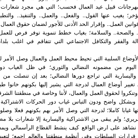
مهرجانات قبيل عيد العمال فحسب؛ التي هي مجرد شعارات إع
ؤخر؛ يغيب عنها القول.. والفعل.. والعمل.. والتنفيذ.. والتطب
انين العمل.. وإقرار الحد الأدنى للأجور لضمان حقوق العمال..
.. والصحة.. والسلامة؛ بغياب خطط تنموية توفر فرص للعمل
لة والفقر والتكافل الاجتماعي التي تتفاقم في اغلب بلدا
أوضاع السلبية التي تحيط محيط العمل والعمال وصل الأمر ل
اليوم من مضمونه النضالي والثوري؛ في ظل الغياب دو
 واليسارية التي تراجع دورها النضالي؛ بعد إن تنصلت من أ
تغيير أوضاع العمال لدرجة التي يشير إليها بكونهم خانوا طب
وتنكروا لحقوق العمل والعمال، لأننا وخاصة في منطقتنا الشرقي
 وبشكل واضح ودون التباس غياب دور الحركات الاشتراكية و
ها غيابا كاملا؛ لدرجة التي وصل الأمر بهم بكونهم فعلا وصلوا
يري؛ ولم يبقى من الاشتراكية واليسارية إلا شعارات بلا 
نشاهد على ارض الواقع كيف ينشط القطاع الرأسمالي ويم
 قرارات السلطات وفي أنظمة منطقتنا والعالم اجمع؛ لتعي