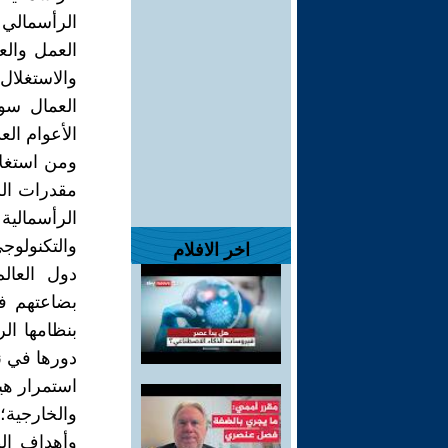
الرأسمالي
العمل والع
والاستغلال
العمال سوا
الأعوام ال
ومن استغلا
مقدرات الش
الرأسمالية
والتكنولوج
اخر الافلام
دول العال
بضاعتهم فح
بنظامها الر
دورها في ن
استمرار هي
والخارجية
وأهداف ال