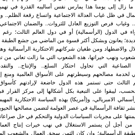
 ما زال إلى يومنا هذا يمارس نفس أساليبه القذرة في ته
مال في ظل غياب العدالة الاجتماعية واتساع رقعة الظلم.. وا
.. وغياب فرص التوزيع العادل للثروات.. والضمان الاجتماعي
ء في الدول (الرأسمالية) أو في دول العالم الثالث؛ رغم 
عديدة؛ يعانون وبشكل أكثر قسوة من الماضي من جشع الطبقة ا
ل والاضطهاد ومن طغيان شركاتهم الاحتكارية الرأسمالية وهي
عوب ونهب خيراتها، هذه الشعوب التي ما زالت تعاني من تغ
 الصناعية التي تحاول احتكار السلع.. والإنتاج.. والتقد
ي لخدمة مصالحهم وسيطرتهم على الأسواق العالمية ومنع إي
م الثالث حتى تستمر هذه الدول خاضعة لإرادتهم كأسوا
سب، ليبقوا على التبعية بكل أشكالها إلى مركز القرار في
أسمالي الامبريالي، و(أمريكا) بهذه السياسة الاحتكارية المهي
شر ثقافة الرأسمالية في عصر العولمة لتضمن مصالحها الحيو
منتها على مجريات السياسات الدولية والتحكم في حل صراعاتها
؛ من أجل أن يستمر الاستغلال في نهب خيرات إنتاج العما
طبقة الرأسمالية؛ وان كان الثمن سحق العمال والشعوب الم