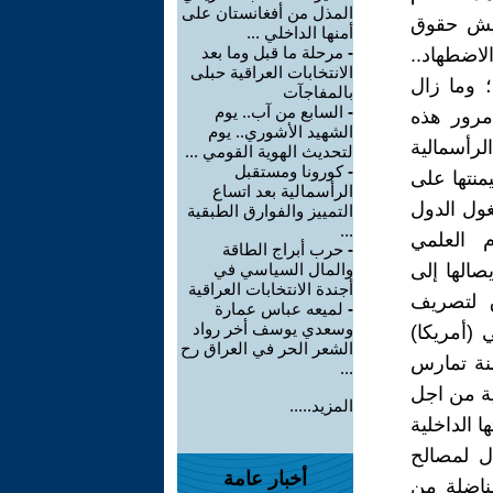
المذل من أفغانستان على
ميش حقوق
أمنها الداخلي ...
-
مرحلة ما قبل وما بعد
لاضطهاد..
الانتخابات العراقية حبلى
؛ وما زال
بالمفاجآت
-
السابع من آب.. يوم
مرور هذه
الشهيد الأشوري.. يوم
لرأسمالية
لتحديث الهوية القومي ...
-
كورونا ومستقبل
منتها على
الرأسمالية بعد اتساع
ول الدول
التمييز والفوارق الطبقية
...
م العلمي
-
حرب أبراج الطاقة
صالها إلى
والمال السياسي في
أجندة الانتخابات العراقية
ق لتصريف
-
لميعه عباس عمارة
وسعدي يوسف أخر رواد
 (أمريكا)
الشعر الحر في العراق رح
منة تمارس
...
ية من اجل
المزيد.....
 الداخلية
ل لمصالح
أخبار عامة
ناضلة من