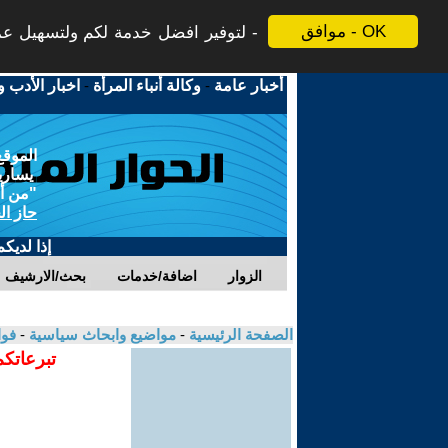
موافق - OK
لتوفير افضل خدمة لكم ولتسهيل عملي
أخبار عامة
-
وكالة أنباء المرأة
-
اخبار الأدب و
الموقع
يسارية
"من أج
حاز ال
إذا لديك
الزوار
اضافة/خدمات
بحث/الارشيف
الصفحة الرئيسية
-
مواضيع وابحاث سياسية
-
فوا
تبرعاتكم