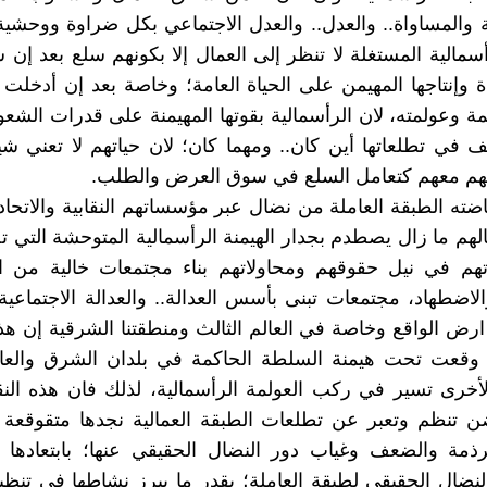
 والمساواة.. والعدل.. والعدل الاجتماعي بكل ضراوة ووحشية
أسمالية المستغلة لا تنظر إلى العمال إلا بكونهم سلع بعد إن 
دة وإنتاجها المهيمن على الحياة العامة؛ وخاصة بعد إن أدخلت 
ة وعولمته، لان الرأسمالية بقوتها المهيمنة على قدرات ال
في تطلعاتها أين كان.. ومهما كان؛ لان حياتهم لا تعني شيئ
لهم معهم كتعامل السلع في سوق العرض والطلب.
ضته الطبقة العاملة من نضال عبر مؤسساتهم النقابية والاتحادا
هم ما زال يصطدم بجدار الهيمنة الرأسمالية المتوحشة التي
هم في نيل حقوقهم ومحاولاتهم بناء مجتمعات خالية من الا
الاضطهاد، مجتمعات تبنى بأسس العدالة.. والعدالة الاجتماعية
رض الواقع وخاصة في العالم الثالث ومنطقتنا الشرقية إن هذه
 وقعت تحت هيمنة السلطة الحاكمة في بلدان الشرق والعالم
أخرى تسير في ركب العولمة الرأسمالية، لذلك فان هذه النق
ن تنظم وتعبر عن تطلعات الطبقة العمالية نجدها متقوقعة 
رذمة والضعف وغياب دور النضال الحقيقي عنها؛ بابتعادها
نضال الحقيقي لطبقة العاملة؛ بقدر ما يبرز نشاطها في تنظي