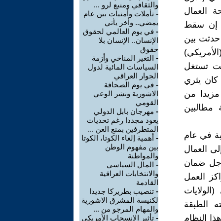
والثقافي ومنبع لرو ...
حة العمال
-
تأملات وأمنيات بين عام
يمضي.. وأخر يأتي
نة (شيكاغو – الأمريكية) عام 1882، بعد إن سقط
-
في يوم العالمي لحقوق
 حدثت بين
الإنسان.. الإنسان بلا
حقوق
لأمريكي)
-
التغير المناخي وأزمة
انت تستغل
السياسات المائية لدول
الجوار العراقي
 كان يثري
-
في يوم الصحافة
مزيدا من
الاشورية ونشر الوعي
القومي
ة مطالبين
-
مهرجان بابل الدولي
يعود مجددا رغم تحديات
المتطرفين بمنع الغن ...
ية في عام
-
أهمية إلغاء الكوتا، الكوتا
بين مفهوم الوطن
لى العمال
والمواطنة
أجل ضمان
-
المال السياسي
والانتخابات العراقية
اكز العمل
القادمة
الولايات
-
تنصيب بطريركا جديدا
لكنيسة المشرق الاشورية
ته الطبقة
والمهام المرجو من ...
ذا النظام
-
تأثير الانسحاب الأمريكي