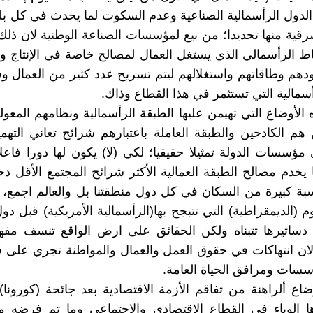
لدول الرأسمالية الصناعية وعدم السكوت لما يحدث في كل بلد
قية منها تحديدا؛ من بيع لمؤسسات الصناعة الوطنية لان ذل
اط الرأسمالي الذي يستغل العمال لمصالح خاصة في الإنتاج و
م وطاقاتهم واستغلالهم ليتم تسريح عدد كثير من العمال و
أسمالية التي تستثمر في هذا القطاع وذاك.
ه الأوضاع التي تهيمن عليها الطبقة الرأسمالية ونظامهم المعو
 هم الكادحين والطبقة العاملة باعتبارهم شرائح تعاني الت
 مؤسسات الدولة تمثيلا حقيقيا؛ لكي (لا) يكون لها دورا فاع
 يخدم مصالح الطبقة العمالية الأكثر شرائح المجتمع الأقل دخل
ة كبيرة من السكان في كل دول منطقتنا بل والعالم اجمع، 
 (الديمقراطية) التي تتبجح بها(الرأسمالية الأمريكية) قبل دو
 دساتيرها تتبناه ولكن الحقائق على ارض الواقع تنسف مفه
ان انتهاكات في حقوق العمل والعمال والمواطنة تجري على 
سات ومرافق الحياة العامة.
ضاع ألراهنة من تفاقم الأزمة الاقتصادية بعد جائحة (كورونا)
ا الوباء في القطاع الاقتصادي والاجتماعي وما تم فرضه من