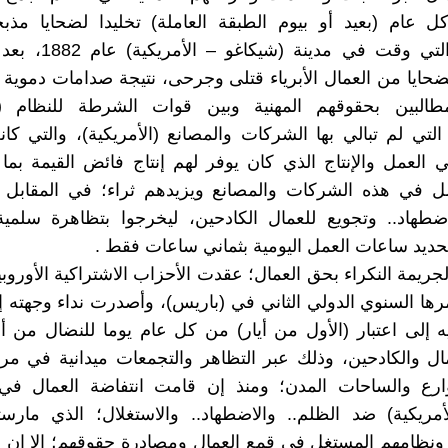
ل عام (بعيد أو بيوم الطبقة العاملة) تخليدا لضحايا مذب
الإجرامية التي وقت في مدي
ايا من العمال الأبرياء قتلى وجرحى، نتيجة صدامات دموية
مطالبين بحقوقهم المهنية وبين قوات الشرطة للنظام (ا
التي لم تبالي بها الشركات والمصانع (الأمريكية)، والتي ك
العمل والإنتاج الذي كان يوفر لهم إنتاج فائض القيمة بما
مل في هذه الشركات والمصانع ويزيدهم ثراء؛ في المقابل 
اضطهاد.. وتجويع للعمال الكادحين، ليخرجوا بتظاهرة سلمي
ديد ساعات العمل اليومية بثماني ساعات فقط .
لجريمة النكراء بحق العمال؛ عقدت الأحزاب الاشتراكية الأوروب
مؤتمرها السنوي الدولي الثاني في (باريس)، وأصدرت نداء وجهته إ
 إلى اعتبار (الأول من أيار) من كل عام يوما للنضال من 
ل والكادحين، وذلك عبر التظاهر والتجمعات ميدانية في مر
رع والساحات المدن؛ ومنذ إن قامت انتفاضة العمال في (
أمريكية) ضد الظلم.. والاضطهاد.. والاستغلال؛ الذي مارس
 ونظامهم المستغل في قمع العمال ومصادرة حقوقهم؛ إلا إن ه