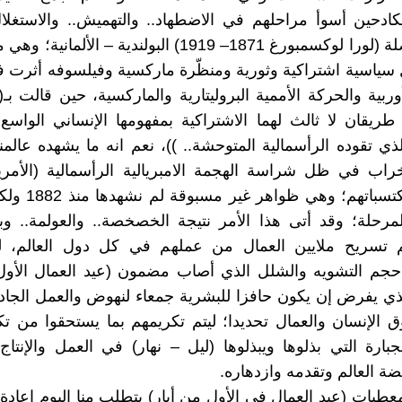
لكادحين أسوأ مراحلهم في الاضطهاد.. والتهميش.. والاستغل
قول المناضلة (لورا لوكسمبورغ 1871– 1919) البولندية – الأل
 سياسية اشتراكية وثورية ومنظّرة ماركسية وفيلسوفه أثرت 
أوربية والحركة الأممية البروليتارية والماركسية، حين قالت بـ(
 طريقان لا ثالث لهما الاشتراكية بمفهومها الإنساني الواسع 
ذي تقوده الرأسمالية المتوحشة.. ))، نعم انه ما يشهده عالمنا
خراب في ظل شراسة الهجمة الامبريالية الرأسمالية (الأمر
العمال ومكتسباتهم؛ و
رحلة؛ وقد أتى هذا الأمر نتيجة الخصخصة.. والعولمة.. وب
يتم تسريح ملايين العمال من عملهم في كل دول العالم، ل
حجم التشويه والشلل الذي أصاب مضمون (عيد العمال الأول 
ذي يفرض إن يكون حافزا للبشرية جمعاء لنهوض والعمل الجاد
الإنسان والعمال تحديدا؛ ليتم تكريمهم بما يستحقوا من تك
بارة التي بذلوها ويبذلوها (ليل – نهار) في العمل والإنتاج
ضة العالم وتقدمه وازدهاره.
عطيات (عيد العمال في الأول من أيار) يتطلب منا اليوم إعادة