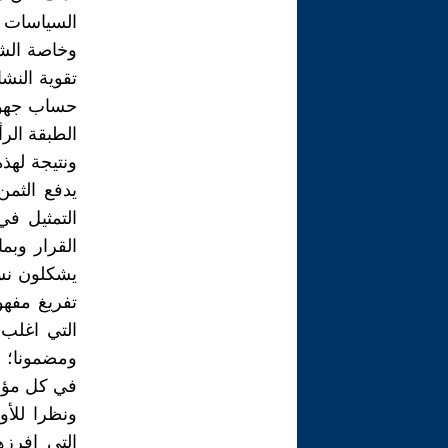
السياسات ا
وخاصة الشر
تقوية النش
حساب جهوده
الطبقة الر
ونتيجة لهذ
يدفع الثمن
التمثيل في
القرار وبما
يشكلون نسب
تفريغ مفهوم
التي اغلب
ومضمونا؛ ل
في كل مؤس
ونظرا للأو
التي افرزه