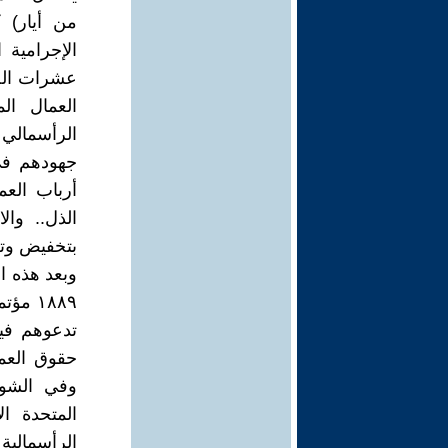
من أيار) ك
عشرات الضح
العمال ال
الرأسمالي 
جهودهم في 
أرباب الع
الذل.. وال
بتخفيض وتح
وبعد هذه ا
١٨٨٩ 
تدعوهم فيه
حقوق العما
وفي الشوا
المتحدة ال
الرأسمالية