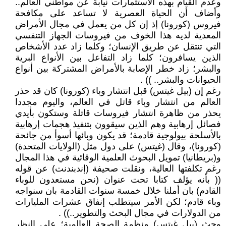
وعدم القيام بهذه الاستثمارات نيابة عن مواطني العالم..
وأضاف أن الحياة العصرية لا تساعد على مكافحة
فيروس (كورونا) إذ إن كل من يعمل في مجال الأمراض
المعدية لديه هذا الخوف من فيروسات الجهاز التنفسي
التي تنتقل عن طريق الإنسان؛ وكلما زاد عدد الأشخاص
الذين يسافرون؛ كلما زاد التفاعل بين الأنواع البرية
والبشر؛ زاد خطر الإصابة بالأمراض المشتركة بين أنواع
الحيوانات والبشر.. )) .
رغم إن (بيل غيتس) قبل انتشار وباء (كورونا) كان قد حذر
العالم من انتشار وباء قاتل في العالم، واليوم مجددا
يحذر من ظاهرة انتشار فيروسات قاتلة وستكون بأيدي
فصائل إرهابية وهم الذين سيقوون بتنفيذ هجمات إرهابية
بالأسلحة بيولوجية قادمة؛ قد يكون وبائها أسوأ من جائحة
(كورونا)، وقال (غيتس) على دول مثل (الولايات المتحدة)
و(بريطانيا) تمويل البحوث العلمية الوقائية في هذا المجال
رغم تكلفتها العالية، ونقلت صحيفة (إندبندنت) عن قوله
(( بأنه يؤلف كتابا تحت عنوان (نحن مستعدون للوباء
القادم) بان أملنا خلال خمسة سنوات القادمة بان سنواجه
وباء قادم؛ لكن الأمر سيتطلب إنفاق عشرات المليارات
من الدولارات في مجال البحث والتطوير..)) .
وحث (بيل غيتس) منظمة الصحة العالمية؛ على النظر