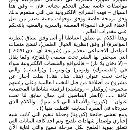
مواصفات خاصة يمكن التحكم بجناته، فان – وفق هذا
السياق – فهذه الشرائح الالكترونية هي التي ستقوم بذلك
وفق برمجة خاصة ووفق توجهات معينة تصدر من قبل
أعضاء الغرف السوداء المغلقة والسرية والمعنية بالتحكم
على مقدرات العالم .
وهذا الكلام لم يطلق اعتباطيا أو أتى وفق سياق (نظرية
المؤامرة) أو وفق (نظرية الخيال العلمي)، لتضج منصات
التواصل الاجتماعي بتحذير من (شريحة أي– دي 2020 )
التي سيحقن بها البشر تحت مسمى (اللقاح)، وكما يقال
– (لا دخان بلا نار) – فالمواقع والمنصات الالكترونية سواء
في (الفيسبوك) و(تويتر) و(يوتيوب) و(واتساب) والتي
جاءت تحت عنوان (هنا.. هنا.. هنا..) نقلت أخبار عن
مشروع تم أطلاقة من قبل النخب العالمية وعلى رئسهم
مجموعة (روكفلر – روتشيلد) ‏لرقمنة نشاطاتنا المجتمعية
كافة ...... ((انظر التفاصيل في مقال سابق لنا تحت
عنوان .. (كورونا والأسئلة التي لابد منها).. والكلام الذي
سردتاه في ألفقره السابقة اقتطف منها )) .
ومع تفشي جائحة (كورونا) وحملة تلقيح التي كانت شبه
إجباري وإصدار شهادات تلقيح وتم اخذ كافة البيانات التي
تتعلق بهوية الملقح لكل مرحلة تلقيح والتي لغاية الآن