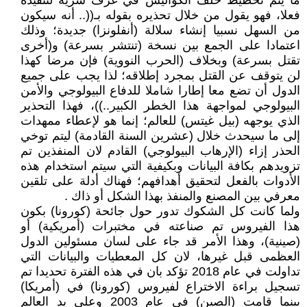
ما يتم تخطيط خلف الكواليس في غرف سرية لتنفيذه
فعلا، فهو يقول من خلال تحذيره بقوله بـ((.. أنه سيكون
من السهل نسبيا إنشاء سلالة (أنفلونزا) جديدة؛ وذلك
اعتمادا على الجمع بين نسخة (تنتشر بسرعة) و(أخرى
تقتل بسرعة) وبخلاف (الحرب النووية) فإن مرضا كهذا
لن يتوقف عن القتل بمجرد إطلاقه؛ لذا يجب على جميع
الدول أن تضع معا إطارا شاملا للدفاع البيولوجي والأمن
البيولوجي لمواجهة هذا الخطر الكبير..))، فهذا التحذير
الذي يوجهه (بيل غيتس) للعالم؛ إنما هو لإعطاء ممهدات
إلى ما سيحدث خلال (عشرين السنة القادمة) ليتم توخي
الحذر إزاء (الإرهاب البيولوجي) القادم لان المنفذين تم
تزويدهم بكافة البيانات وبكيفية التي سيتم استخدام هذه
الأدوات بالفعل لتحقيق أهدافهم؛ فهناك أدلة على تلقين
معرفي بين المصنع والمنفذ بهذا الشكل أو ذاك .
ولما كانت كل الشكوك تدور حول جائحة (كورونا) بكون
هذا الفيروس تم صناعته في مختبرات (أمريكية) أو
(صينية)، وهذا الأمر قد جاء على لسان مسئولين الدول
العظمى قبل غيرها، لان كل المعطيات والبيانات التي
تداولت في عام 2018 تؤكد بان في هذه الفترة تحديدا تم
تسجيل براءة الاختراع لفيروس (كورونا) في (أمريكا)
بينما قامت (الصين) في عام 2003 وعلى يد العالم