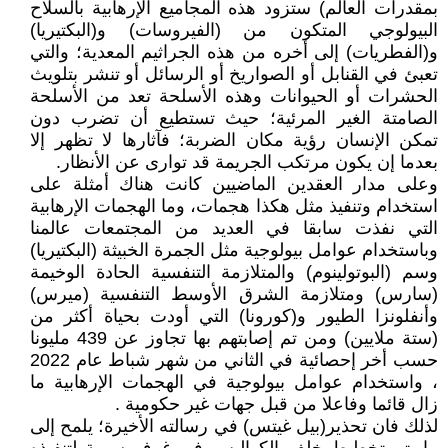
بمقدرات العالم) ستزود هذه المجاميع الإرهابية بالسلاح
البيولوجي المتكون من (الفيروسات) و(البكتيريا)
و(الفطريات) إلى أخره من هذه الجراثيم المعدية؛ والتي
تعبئ في القنابل أو الصواريخ أو الرسائل أو تنشر بتلويث
الحشرات أو الحيوانات وهذه الأسلحة تعد من الأسلحة
الصامتة الغير المرئية؛ حيث تستطيع أن تضرب دون
تمكن الإنسان رؤية مكان الضربة؛ فآثارها لا تظهر إلا
بعدما إن يكون مرتكب الجريمة قد توارى عن الأنظار.
وعلى مدار العقدين الماضيين كانت هناك أمثلة على
استخدام وتنفيذ مثل هكذا هجمات، وما الهجمات الإرهابية
التي نفذت سابقا في العديد من المجتمعات عالمنا
وباستخدام عوامل بيولوجية مثل الجمرة الخبيثة (البكتيريا)
وسم (البوتولينوم) والمتلازمة التنفسية الحادة الوخيمة
(سارس) ومتلازمة الشرق الأوسط التنفسية (ميرس)
وأنفلونزا الطيور و(كورونا) التي أودت بحياة أكثر من
(ستة ملايين) ومن تم إصابتهم بها تجاوز عن 439 مليونا
حسب أخر إحصائية في الثاني من شهر شباط عام 2022
، واستخدام عوامل بيولوجية في الهجمات الإرهابية ما
زال قائما وفاعلا من قبل جهات غير حكومية .
لذلك فان تحذير(بيل غيتس) في رسالته الأخيرة؛ يلمح إلى