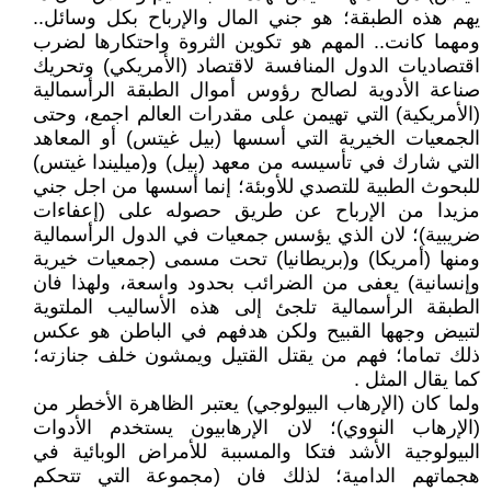
يهم هذه الطبقة؛ هو جني المال والإرباح بكل وسائل..
ومهما كانت.. المهم هو تكوين الثروة واحتكارها لضرب
اقتصاديات الدول المنافسة لاقتصاد (الأمريكي) وتحريك
صناعة الأدوية لصالح رؤوس أموال الطبقة الرأسمالية
(الأمريكية) التي تهيمن على مقدرات العالم اجمع، وحتى
الجمعيات الخيرية التي أسسها (بيل غيتس) أو المعاهد
التي شارك في تأسيسه من معهد (بيل) و(ميليندا غيتس)
للبحوث الطبية للتصدي للأوبئة؛ إنما أسسها من اجل جني
مزيدا من الإرباح عن طريق حصوله على (إعفاءات
ضريبية)؛ لان الذي يؤسس جمعيات في الدول الرأسمالية
ومنها (أمريكا) و(بريطانيا) تحت مسمى (جمعيات خيرية
وإنسانية) يعفى من الضرائب بحدود واسعة، ولهذا فان
الطبقة الرأسمالية تلجئ إلى هذه الأساليب الملتوية
لتبيض وجهها القبيح ولكن هدفهم في الباطن هو عكس
ذلك تماما؛ فهم من يقتل القتيل ويمشون خلف جنازته؛
كما يقال المثل .
ولما كان (الإرهاب البيولوجي) يعتبر الظاهرة الأخطر من
(الإرهاب النووي)؛ لان الإرهابيون يستخدم الأدوات
البيولوجية الأشد فتكا والمسببة للأمراض الوبائية في
هجماتهم الدامية؛ لذلك فان (مجموعة التي تتحكم