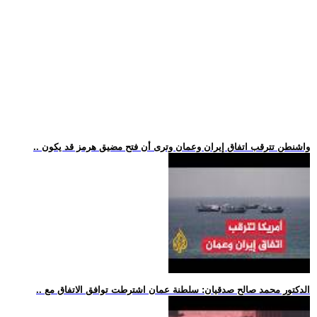
.. واشنطن تترقب اتفاق إيران وعمان وترى أن فتح مضيق هرمز قد يكون
.. الدكتور محمد صالح صدقيان: سلطنة عمان اشترطت توافق الاتفاق مع