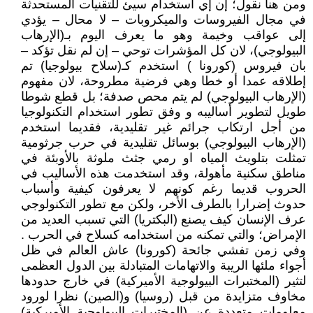
ومن هنا نقول؛ إن إي استخدام سيئ للتقنيات المستحدثة
في مجال الفيروسات والميكروبات – لا محال – يؤدي
إلى عواقب وخيمة وهو ما يعرف اليوم بـ(الإرهاب
البيولوجي)، لان كل المؤشرات توحي – إن لم نقل تؤكد –
بان فيروس (كورونا ) استخدم كـ(سلاح بيولوجيا) تم
إطلاقه عمدا أو خطا وهي فرضية مطروحة، لان مفهوم
(الإرهاب البيولوجي) لم يتم محص صدفة؛ بل قطع شوطا
طويل لتطوير أساليبه و وفق تطور استخدام التكنولوجيا
من أجل ارتكاب جرائم غير تقليدية، فقديما استخدم
(الإرهاب البيولوجي) بوسائل تقليدية في حرب جرثومية
تمثلت بتلويث المياه او رمي جثث ملوثة بالأوبئة في
مناطق سكنية مأهولة، وقد استخدمت هذه الأساليب في
الحروب قديما رغم كونهم لا يعرفون كيفية وأسباب
حدوث إضرارا بالطرف الأخر، ولكن مع تطور التكنولوجي
عرف الإنسان كيف يصنع (البكتريا) التي تسبب العديد من
الإمراض؛ والتي تمكنه من استخدامه كسلاح في الحرب .
وفي زمن تفشي جائحة (كورونا) عاش العالم في ظل
أجواء ملئها الريبة والاتهامات المتبادلة بين الدول العظمى
لتثير (المختبرات البيولوجية الأميركية) في خارج حدودها
مخاوف متزايدة من قبل (روسيا) و(الصين) نظرا لورود
معلومات متعددة عن (المختبرات البيولوجية الأميركية)