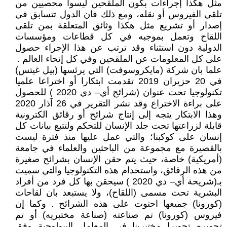
مثل هكذا إجراءات بكون الملقحين ليسوا محصيين من
تلقي الفيروس أو نقله، ومع ذلك فان الدول تتسابق في
إصدار أو تشريع مثل هكذا وثائق المتعلقة بمن تلقى
اللقاح وتعمل بموجبه في كل قطاعات ومؤسسات
الدولية دون استثناء وقد ترتب عن هذا الإجراء حصول
على كل المعلومات عن الملقحين وفي كل إنحاء العالم .
علما بان شركة (مايكروسوفت) التي يرئسها (بيل غيتس)
في 20 حزيران 2019 تقدمت ابتكارا أو اختراعا علميا
تكنولوجيا تحت عنوان (شرائح أي– دي 2020 ) للحصول
على براءة الاختراع وقد نشر التقرير في 26 آذار 2020
وهذا الابتكار يتجه إلى إنتاج شرائح أو رقائق الكترونية
قابلة لزراعتها تحت جلد الإنسان للتحكم ولتتبع بيانات كل
إنسان على كوكبنا؛ والتي عمل عليها منذ فترة ليست
بالقصيرة مع مجموعة من الباحثين والعلماء في جامعة
(أمريكية) خاصة، حيث يتم حقن الإنسان بشرائح صغیرة
من هذه الرقائق، واستخدام هذه التكنولوجیا والتي سميت
بـ(شريحة أي– دي 2020 ) سيحقن بها كل فرد من أفراد
البشرية تحت مسمى (اللقاح)، ولا يستبعد بان لقاحات
(كورونا) جميعها احتوت على هذه الشرائح . وكما إن
فيروس (كورونا) تم صناعته (صناعة مختبريه) أو تم
تحويره تحويرا مختبرينا في المعامل البيولوجية وفق