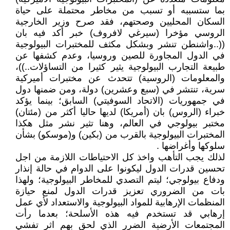
بما ستسببه أو تسبب من مخاطر محتملة على حياة
السكان المحليين وصحتهم، فقد صرح وزير الخارجية
الروسي مؤخرا (سيرغي لافروف) خبر أكد فيه بان
((..واشنطن تنشر وبشكل مكثف للمختبرات البيولوجية
في الدول المجاورة للصين وروسيا، وعدم كشفها عن
طبيعة التجارب البيولوجية يثير كثيرا من التساؤلات..))،
والمعلومات (الروسية) تتحدث عن مختبرات أميركية
سرية، تنتشر في (سبع وعشرين) دولة، ومن ضمنها دول
في جمهوريات (الاتحاد السوفيتي) السابق؛ بينما يؤكد
خبراء (الروس) بان (أمريكا) لديها حاليا أكثر من (مئتان)
مختبر بيولوجي في العالم، وهنا تثير نشر مثل هكذا
المختبرات البيولوجية بالقرب من (بكين) و(موسكو) بشأن
سلوكها وأغراضها .
لذلك يجب التأهب واخذ كل الاحتياطات اللازمة من اجل
تحسين قدرات الدول ليكونوا على الدوام في حالة إنذار
ودفاع بيولوجي؛ ليتم التصدي للمخاطر البيولوجية؛ ولهذا
بات من الضروري تعزيز قدرات الدول لمنع حيازة
المنظمات الإرهابية للمواد البيولوجية والاستعداد لأي عمل
إرهابي قد تستخدم فيه هذه الأسلحة؛ بعدما رأت
المجتمعات الأرضية الضرر الذي لحق بهم اثر تفشي