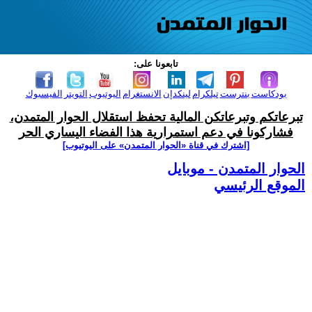
تابعونا على:
بودكاست
بنترست
تيلكرام
لينكدإن
الانستغرام
اليوتيوب
التويتر
الفيسبوك
تبرعاتكم وتبرعاتكن المالية تحفظ استقلال الحوار المتمدن،
فشاركونا في دعم استمرارية هذا الفضاء اليساري الحر
[اشترك في قناة ‫«الحوار المتمدن» على اليوتيوب]
الحوار المتمدن - موبايل
الموقع الرئيسي