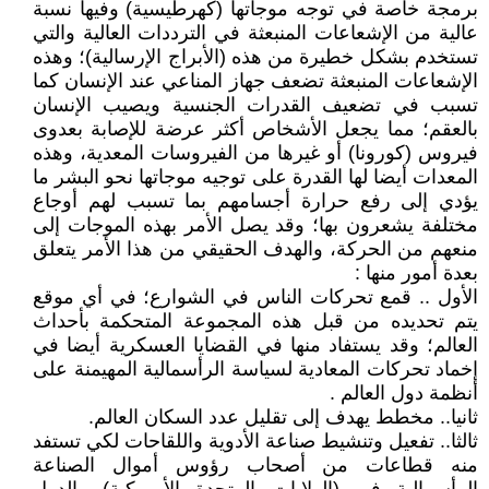
برمجة خاصة في توجه موجاتها (كھرطیسیة) وفيها نسبة
عالية من الإشعاعات المنبعثة في الترددات العالية والتي
تستخدم بشكل خطيرة من هذه (الأبراج الإرسالية)؛ وهذه
الإشعاعات المنبعثة تضعف جهاز المناعي عند الإنسان كما
تسبب في تضعيف القدرات الجنسية ويصيب الإنسان
بالعقم؛ مما یجعل الأشخاص أكثر عرضة للإصابة بعدوى
فیروس (كورونا) أو غيرها من الفيروسات المعدية، وهذه
المعدات أيضا لها القدرة على توجيه موجاتها نحو البشر ما
يؤدي إلى رفع حرارة أجسامهم بما تسبب لهم أوجاع
مختلفة يشعرون بها؛ وقد يصل الأمر بهذه الموجات إلى
منعهم من الحركة، والهدف الحقيقي من هذا الأمر يتعلق
بعدة أمور منها :
الأول .. قمع تحركات الناس في الشوارع؛ في أي موقع
يتم تحديده من قبل هذه المجموعة المتحكمة بأحداث
العالم؛ وقد يستفاد منها في القضايا العسكرية أيضا في
إخماد تحركات المعادية لسياسة الرأسمالية المهيمنة على
أنظمة دول العالم .
ثانيا.. مخطط يهدف إلى تقليل عدد السكان العالم.
ثالثا.. تفعيل وتنشيط صناعة الأدوية واللقاحات لكي تستفد
منه قطاعات من أصحاب رؤوس أموال الصناعة