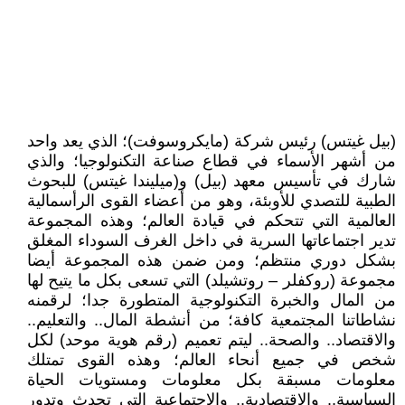
(بيل غيتس) رئيس شركة (مايكروسوفت)؛ الذي يعد واحد
من أشهر الأسماء في قطاع صناعة التكنولوجيا؛ والذي
شارك في تأسيس معهد (بيل) و(ميليندا غيتس) للبحوث
الطبية للتصدي للأوبئة، وهو من أعضاء القوى الرأسمالية
العالمية التي تتحكم في قيادة العالم؛ وهذه المجموعة
تدير اجتماعاتها السرية في داخل الغرف السوداء المغلق
بشكل دوري منتظم؛ ومن ضمن هذه المجموعة أيضا
مجموعة (روكفلر – روتشيلد) التي تسعى بكل ما يتيح لها
من المال والخبرة التكنولوجية المتطورة جدا؛ ‏لرقمنه
نشاطاتنا المجتمعية كافة؛ من أنشطة المال.. والتعليم..
والاقتصاد.. والصحة.. ‏ليتم تعميم (رقم هوية موحد) لكل
شخص في جميع أنحاء العالم؛ وهذه القوى تمتلك
معلومات مسبقة بكل معلومات ومستويات الحياة
السياسية.. والاقتصادية.. والاجتماعية التي تحدث وتدور