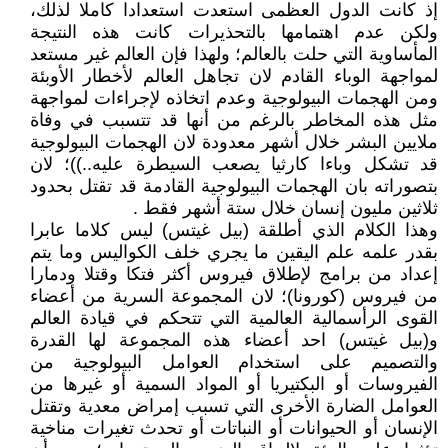
إذ كانت الدول العظمى استعدت استعدادا كاملا لذلك،
ولكن عدم اهتمامها بالتحذيرات كانت هذه النتيجة
المأساوية التي حلت بالعالم؛ ولهذا فإن العالم غير مستعد
لمواجهة الوباء القادم لان تجاهل العالم لأخطار الأوبئة
ومن الهجمات البيولوجية وعدم اتخاذه لإجراءات لمواجهة
مثل هذه المخاطر بالرغم من أنها قد تتسبب في وفاة
ملايين البشر خلال أشهر معدودة لان الهجمات البيولوجية
قد تشكل وباءا كارثيا يصعب السيطرة عليه..))؛ لان
بتصوراته بان الهجمات البيولوجية القادمة قد تقتل بحدود
ثلاثين مليون إنسان خلال ستة أشهر فقط .
وهذا الكلام الذي أطلقة (بيل غيتس) ليس كلاما عابرا
بقدر علمه علم اليقين ما يجري خلف الكواليس وما يتم
إعداد من برامج لإطلاق فيروس أكثر فتكا وقتلا ودمارا
من فيروس (كورونا)؛ لان المجموعة السرية من أعضاء
القوى الرأسمالية العالمية التي تتحكم في قيادة العالم
و(بيل غيتس) احد أعضاء هذه المجموعة لها القدرة
والتصميم على استخدام العوامل البيولوجية من
الفيروسات أو البكتيريا أو المواد السمية أو غيرها من
العوامل الضارة الأخرى التي تسبب إمراض معدية وتقتل
الإنسان أو الحيوانات أو النباتات أو تحدث تغيرات مناخية