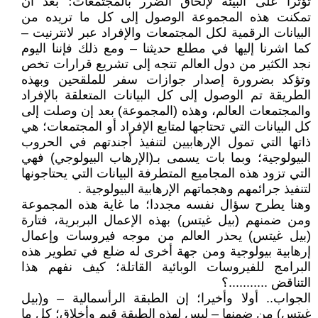
تؤثرا على البيئة لإلحاق الضرر بالمجتمعات؛ بعد أن
تمكنت هذه المجموعة الوصول إلى كل ما تريده من
البيانات الرقمية لكل المجتمعات والإفراد عبر لانترنيت –
كما اشرنا إليها في مطلع حديثنا – ومع ذلك فإننا اليوم
نجد الكثير من دول العالم تتجه إلى تشريع قرارات تخص
وتؤكد بضرورة إصدار جوازات سفر للملقحين وبهذه
الطريقة تم الوصول إلى كل البيانات المتعلقة بالإفراد
والمجتمعات العالم، وهذه (المجموعة) بعد إن وصلت إلى
كل البيانات التي تحتاجها لمتابع الإفراد أو المجتمعات؛ هي
ذاتها التي تمول الإرهابيين لتنفيذ أجندتهم في الحروب
البيولوجية؛ وبما بات يسمى بـ(الإرهاب البيولوجي) فهي
التي تزود هذه المجاميع المتطرفة البيانات التي يحتاجونها
لتنفيذ جرائمهم وهجماتهم الإرهابية البيولوجية .
وهنا يطرح سؤال نفسه مجددا؛ ما غاية هذه المجموعة
ومن ضمنهم (بيل غيتس) بهذه الإعمال البربرية، فتارة
(بيل غيتس) يحذر العالم من موجه فيروسات وإعمال
إرهابية بيولوجية ومن جهة أخرى له ضلع في تطوير هذه
البرامج للفيروسات الوبائية القاتلة؛ كيف نفهم هذا
التناقض ...........؟
الجواب.. أولا وأخيرا؛ إن الطبقة الرأسمالية – و(بيل
غيتس) من ضمنها – ليس لهذه الطبقة قيم وأخلاق؛ كل ما