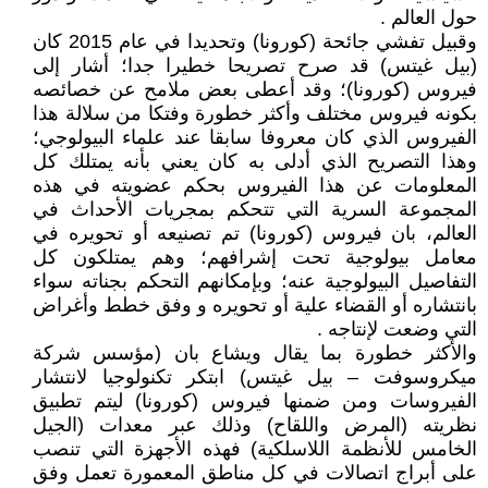
حول العالم .
وقبيل تفشي جائحة (كورونا) وتحديدا في عام 2015 كان
(بيل غيتس) قد صرح تصريحا خطيرا جدا؛ أشار إلى
فيروس (كورونا)؛ وقد أعطى بعض ملامح عن خصائصه
بكونه فيروس مختلف وأكثر خطورة وفتكا من سلالة هذا
الفيروس الذي كان معروفا سابقا عند علماء البيولوجي؛
وهذا التصريح الذي أدلى به كان يعني بأنه يمتلك كل
المعلومات عن هذا الفيروس بحكم عضويته في هذه
المجموعة السرية التي تتحكم بمجريات الأحداث في
العالم، بان فيروس (كورونا) تم تصنيعه أو تحويره في
معامل بيولوجية تحت إشرافهم؛ وهم يمتلكون كل
التفاصيل البيولوجية عنه؛ وبإمكانهم التحكم بجناته سواء
بانتشاره أو القضاء علية أو تحويره و وفق خطط وأغراض
التي وضعت لإنتاجه .
والأكثر خطورة بما يقال ويشاع بان (مؤسس شركة
میكروسوفت – بیل غیتس) ابتكر تكنولوجیا لانتشار
الفيروسات ومن ضمنها فيروس (كورونا) ليتم تطبيق
نظريته (المرض واللقاح) وذلك عبر معدات (الجيل
الخامس للأنظمة اللاسلكية) فهذه الأجهزة التي تنصب
على أبراج اتصالات في كل مناطق المعمورة تعمل وفق