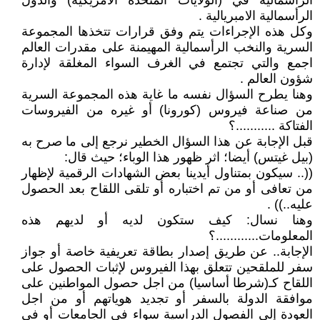
الرأسمالية في (الولايات المتحدة الأمريكية) والدول
الرأسمالية الامبريالية .
وكل هذه الإجراءات يتم وفق قرارات تتخذها المجموعة
السرية والنخب الرأسمالية المهيمنة على مقدرات العالم
اجمع والتي تجتمع في الغرف السواء المغلقة لإدارة
شؤون العالم .
وهنا يطرح السؤال نفسه ما غاية هذه المجموعة السرية
من صناعة فيروس (كورونا) أو غيره من الفيروسات
الفتاكة ...........؟
قبل الإجابة عن هذا السؤال الخطير نرجع إلى ما صرح به
(بيل غيتس) أيضا؛ اثر ظهور هذا الوباء؛ حيث قال:
((.. سيكون بمتناول أيدينا بعض الشهادات الرقمية لإظهار
من تعافى أو من تم اختباره أو تلقى اللقاح بعد الحصول
عليه..)) .
وهنا نسال: كيف ستكون لديه أو لديهم هذه
المعلومات............؟
الإجابة.. عن طريق إصدار بطاقة تعريفية خاصة أو جواز
سفر للملقحين تتعلق بهذا الفيروس لإثبات الحصول على
اللقاح كـ(شرطا أساسيا) من اجل حصول المواطنين على
موافقة الدولة بالسفر أو تجديد هوياتهم أو من اجل
العودة إلى الفصول الدراسية سواء في الجامعات أو في