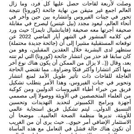
وصلت لأربعة لقاحات حصل عليها كل فرد، وما زال
العالم اجمع غير متيقن من نهاية جائحة (كورونا) نتيجة
تحور في جينات الفيروس وانتشاره بين حين وأخر في
أنحاء العالم، ليعود مجدد (بيل غيتس) ليصرح في مقابلة
صحيفة أجرتها معه صحيفة (فاينانشيال تايمز)؛ حيث ورد
في كلامه المنشور في الشهر أيار الماضي 2022 عن
توقعاته المستقبلية مشيرا إلى أن (جائحة جديدة محتملة)
ستظهر لدى البشرية خلال العقدين المقبلين، وهو من
كان سابقا قد حذر من انتشار جائحة (كورونا) التي لم تنته
بعد، وقال ((.. لا يزال من الممكن أن يكون هناك نوع آخر
منها أكثر انتشارا وأكثر فتكا وضراوة.. مما تقتضي الحاجة
العاجلة للقاحات ذات تأثير طويل الأمد لمنع انتشار
وتحوير في جنات الفيروس، وهذا الأمر يتطلب تشكيل
فريق من خبراء أطباء الفيروسات الدوليين ومن كوكبة
من العلماء المتخصصين في الأوبئة ووصولا إلى مصممي
أجهزة وبرامج الكمبيوتر لتحديد التهديدات وتحسين
التنسيق الدولي.. ليتم تشكيل فريق استجابة عالمي
للأوبئة، تديرها منظمة الصحة العالمية.. موضحا أن
الاستثمار الإضافي أمر حيوي.. حيث يرى أن من الغريب
أن تكون هناك حالة فشل في التعامل مع هذه المأساة