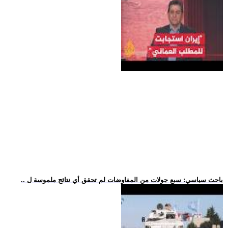
.. باحث سياسي: سبع جولات من المفاوضات لم تحقق أي نتائج ملموسة ل