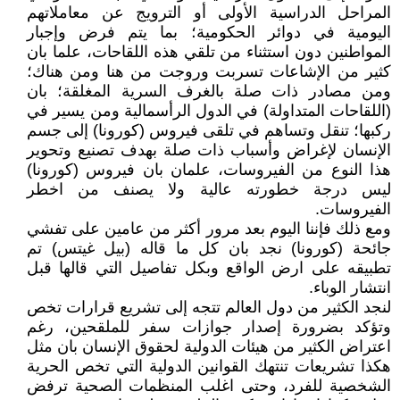
المراحل الدراسية الأولى أو الترويج عن معاملاتهم
اليومية في دوائر الحكومية؛ بما يتم فرض وإجبار
المواطنين دون استثناء من تلقي هذه اللقاحات، علما بان
كثير من الإشاعات تسربت وروجت من هنا ومن هناك؛
ومن مصادر ذات صلة بالغرف السرية المغلقة؛ بان
(اللقاحات المتداولة) في الدول الرأسمالية ومن يسير في
ركبها؛ تنقل وتساهم في تلقى فيروس (كورونا) إلى جسم
الإنسان لإغراض وأسباب ذات صلة بهدف تصنيع وتحوير
هذا النوع من الفيروسات، علمان بان فيروس (كورونا)
ليس درجة خطورته عالية ولا يصنف من اخطر
الفيروسات.
ومع ذلك فإننا اليوم بعد مرور أكثر من عامين على تفشي
جائحة (كورونا) نجد بان كل ما قاله (بيل غيتس) تم
تطبيقه على ارض الواقع وبكل تفاصيل التي قالها قبل
انتشار الوباء.
لنجد الكثير من دول العالم تتجه إلى تشريع قرارات تخص
وتؤكد بضرورة إصدار جوازات سفر للملقحين، رغم
اعتراض الكثير من هيئات الدولية لحقوق الإنسان بان مثل
هكذا تشريعات تنتهك القوانين الدولية التي تخص الحرية
الشخصية للفرد، وحتى اغلب المنظمات الصحية ترفض