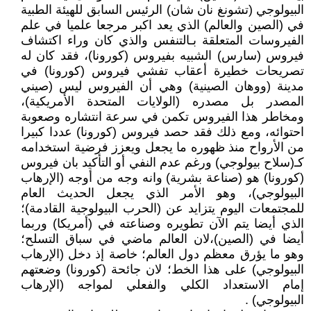
البيولوجي (تشونغ نان شان) الرئيس السابق للهيئة الطبية
في (الصين والعالم) الذي يعد اكبر مرجعا علميا في علم
الفيروسات المتعلقة بـالتنفس والذي كان وراء اكتشاف
فيروس (سارس) الشبيه بفيروس (كورونا)، فقد كان له
تصريحات خطيرة أعقاب تفشي فيروس (كورونا) في
مدينة (ووهان الصينية) وهي أن الفيروس ليس (صيني
المصدر بل مصدره (الولايات المتحدة الأمريكية)،
ومخاطر هذا الفيروس تكمن في سرعة انتشاره وصعوبة
احتوائه، ومع ذلك فقد حصد فيروس (كورونا) عددا كبيرا
من الأرواح منذ ظهوره ما يجعل ويعزز فرضية استخدامه
كـ(سلاح بيولوجي) ورغم عدم النفي أو التأكيد بان فيروس
(كورونا) هو (صناعة بشرية) وانه وجه من أوجه (الإرهاب
البيولوجي)، وهو الأمر الذي يجعل الحديث العام
للمجتمعات اليوم يتزايد عن (الحرب البيولوجية القادمة)؛
الذي أيضا يتم الآن تطويره وصناعته في (أمريكا) وربما
أيضا في (الصين)،لان العالم ماضي في سباق التسلح؛
وهو ما يؤرق معظم دول العالم؛ خاصة إذ دخل (الإرهاب
البيولوجي) على هذا الخط؛ لان جائحة (كورونا) وضعتهم
إمام الاستعداد الكلي والفعلي لمواجه (الإرهاب
البيولوجي) .