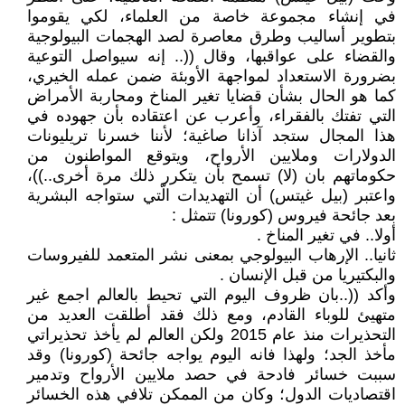
في إنشاء مجموعة خاصة من العلماء، لكي يقوموا
بتطوير أساليب وطرق معاصرة لصد الهجمات البيولوجية
والقضاء على عواقبها، وقال ((.. إنه سيواصل التوعية
بضرورة الاستعداد لمواجهة الأوبئة ضمن عمله الخيري،
كما هو الحال بشأن قضايا تغير المناخ ومحاربة الأمراض
التي تفتك بالفقراء، وأعرب عن اعتقاده بأن جهوده في
هذا المجال ستجد آذانا صاغية؛ لأننا خسرنا تريليونات
الدولارات وملايين الأرواح، ويتوقع المواطنون من
حكوماتهم بان (لا) تسمح بأن يتكرر ذلك مرة أخرى..))،
واعتبر (بيل غيتس) أن التهديدات الّتي ستواجه البشرية
بعد جائحة فيروس (كورونا) تتمثل :
أولا.. في تغير المناخ .
ثانيا.. الإرهاب البيولوجي بمعنى نشر المتعمد للفيروسات
والبكتيريا من قبل الإنسان .
وأكد ((..بان ظروف اليوم التي تحيط بالعالم اجمع غير
متهيئ للوباء القادم، ومع ذلك فقد أطلقت العديد من
التحذيرات منذ عام 2015 ولكن العالم لم يأخذ تحذيراتي
مأخذ الجد؛ ولهذا فانه اليوم يواجه جائحة (كورونا) وقد
سببت خسائر فادحة في حصد ملايين الأرواح وتدمير
اقتصاديات الدول؛ وكان من الممكن تلافي هذه الخسائر