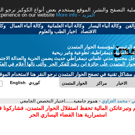
ة التصفح والنشر، الموقع يستخدم بعض أنواع الكوكيز نرجو النق
More info - المزيد
experience on our website
الفن
-
وكالة أنباء اليسار
-
وكالة أنباء العلمانية
-
وكالة أنباء العمال
-
وكا
الاقتصاد
-
اخبار الطب والعلوم
 الرئيسي لمؤسسة الحوار المتمدن
، علمانية، ديمقراطية، تطوعية وغير ربحية
ل مجتمع مدني علماني ديمقراطي حديث يضمن الحرية والعدالة الاجتم
حوار المتمدن على جائزة ابن رشد للفكر الحر والتى نالها أعلام في الفك
م مشاكل تقنية في تصفح الحوار المتمدن نرجو النقر هنا لاستخدام الموقع
كوردي
English
الاخبار
مراكز
الحوار المتمدن
مي
-
محمد العزاوي
- هموم جامعية.......اختيار التخصص الجامعي
 وتبرعاتكن المالية تحفظ استقلال الحوار المتمدن، فشاركونا 
استمرارية هذا الفضاء اليساري الحر