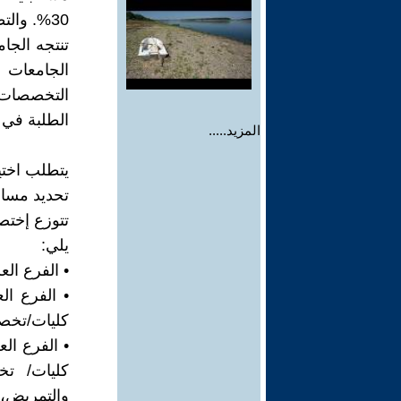
30%. وال
تنتجه الجا
الجامعات ل
التخصصات 
الطلبة في 
المزيد.....
يتطلب اختي
تحديد مسارا
تتوزع إختص
يلي:
• الفرع ال
• الفرع ال
كليات/تخصص
• الفرع ال
كليات/ تخ
والتمريض، 