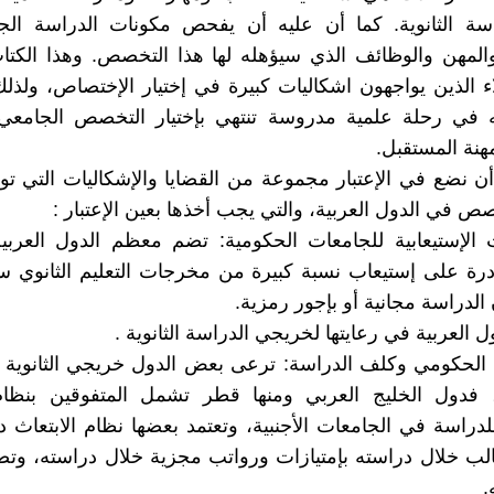
اسة الثانوية. كما أن عليه أن يفحص مكونات الدراسة الج
لمهن والوظائف الذي سيؤهله لها هذا التخصص. وهذا الكتا
ء الذين يواجهون اشكاليات كبيرة في إختيار الإختصاص، ولذل
 في رحلة علمية مدروسة تنتهي بإختيار التخصص الجامعي
هنة المستقبل.
أن نضع في الإعتبار مجموعة من القضايا والإشكاليات التي تو
صص في الدول العربية، والتي يجب أخذها بعين الإعتبار :
ت الإستيعابية للجامعات الحكومية: تضم معظم الدول العرب
رة على إستيعاب نسبة كبيرة من مخرجات التعليم الثانوي سن
 الدراسة مجانية أو بإجور رمزية.
ول العربية في رعايتها لخريجي الدراسة الثانوية .
اث الحكومي وكلف الدراسة: ترعى بعض الدول خريجي الثانوية
 فدول الخليج العربي ومنها قطر تشمل المتفوقين بنظام 
دراسة في الجامعات الأجنبية، وتعتمد بعضها نظام الابتعاث دا
الب خلال دراسته بإمتيازات ورواتب مجزية خلال دراسته، وتض
.