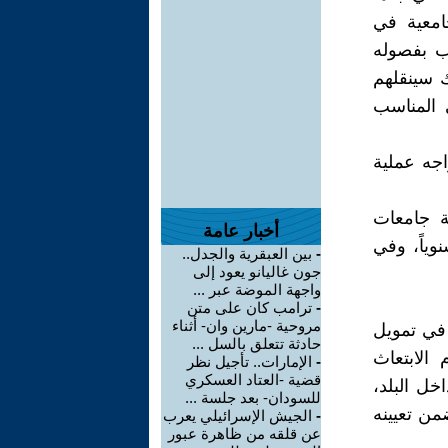
امعية في
ب بفصوله
ك سينقلهم
 المناسب
اجه عملية
ية جامعات
أخبار عامة
وياً، وفي
-
بين العبقرية والجدل..
جون غاليانو يعود إلى
واجهة الموضة عبر ...
-
ترامب كان على متن
مروحية -مارين وان- أثناء
 في تمويل
حادثة تتعلق بالسل ...
الابتعاث
-
الإمارات.. تأجيل نظر
قضية -العتاد العسكري
خل البلد،
للسودان- بعد جلسة ...
من تعيينه
-
الجيش الإسرائيلي يعرب
عن قلقه من ظاهرة عبور