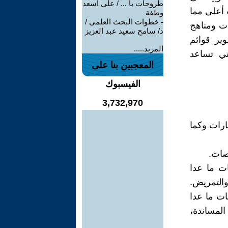
طروحات با ... / علي أسعد
 أعلى مما
وطفة
-
خطوات البحث العلمى /
ات ومناهج
د/ سامح سعيد عبد العزيز
وير قوائم
المزيد.....
تي تساعد
المعجبين بنا على
الفيسبوك
3,732,970
ارات وكما
صات.
ت ما عدا
والتمريض.
ات ما عدا
لمساندة،