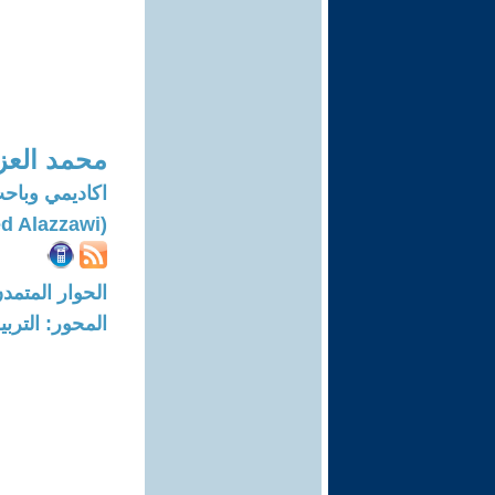
محمد العز
اكاديمي وباحث
(Mohammed Alazzawi)
الحوار المتمدن-العدد: 7332 - 2
المحور: التربي