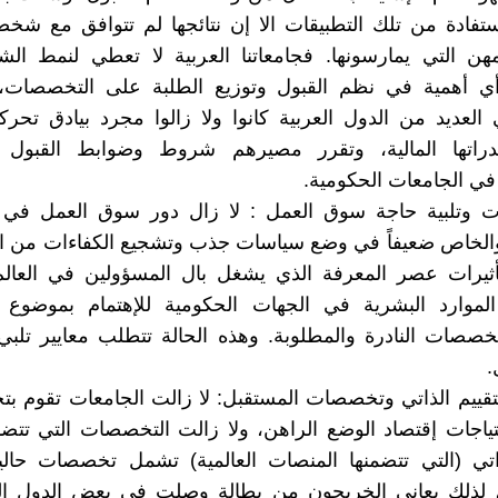
إستفادة من تلك التطبيقات الا إن نتائجها لم تتوافق مع شخص
هن التي يمارسونها. فجامعاتنا العربية لا تعطي لنمط الش
أي أهمية في نظم القبول وتوزيع الطلبة على التخصصات
ي العديد من الدول العربية كانوا ولا زالوا مجرد بيادق تحر
قدراتها المالية، وتقرر مصيرهم شروط وضوابط القبول 
 في الجامعات الحكومية.
عات وتلبية حاجة سوق العمل : لا زال دور سوق العمل في 
الخاص ضعيفاً في وضع سياسات جذب وتشجيع الكفاءات من ال
ثيرات عصر المعرفة الذي يشغل بال المسؤولين في العالم
وارد البشرية في الجهات الحكومية للإهتمام بموضوع
خصصات النادرة والمطلوبة. وهذه الحالة تتطلب معايير تلبي
.
التقييم الذاتي وتخصصات المستقبل: لا زالت الجامعات تقوم بت
تياجات إقتصاد الوضع الراهن، ولا زالت التخصصات التي تتضم
لذاتي (التي تتضمنها المنصات العالمية) تشمل تخصصات حال
، لذلك يعاني الخريجون من بطالة وصلت في بعض الدول الع