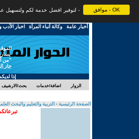
موافق - OK
لتوفير افضل خدمة لكم ولتسهيل عملي
أخبار عامة
-
وكالة أنباء المرأة
-
اخبار الأدب و
الموقع
يسارية
"من أج
حاز ال
إذا لديك
الزوار
اضافة/خدمات
بحث/الارشيف
الصفحة الرئيسية
-
التربية والتعليم والبحث العل
تبرعاتكم