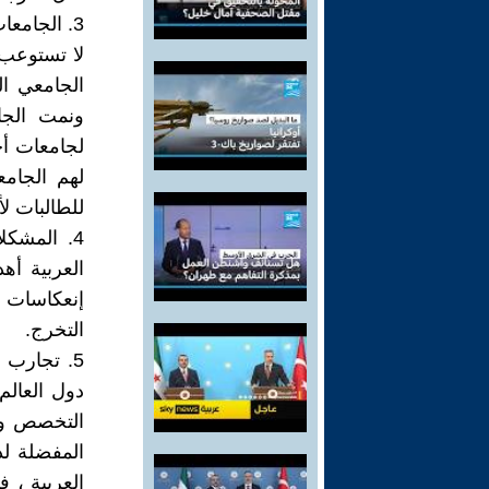
3. الجامع
لا تستوعب 
الجامعي ا
ونمت الجا
لجامعات أج
لهم الجامع
للطالبات ل
4. المشكل
العربية أه
إنعكاسات 
التخرج.
5. تجارب 
دول العالم
التخصص وه
المفضلة لد
العربية ،