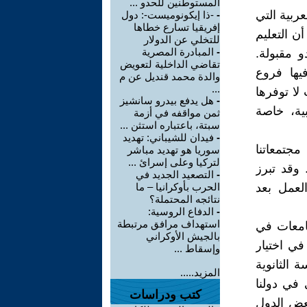
المستوطنين للحدو ...
ربية التي
-
-ذا إيكونوميست-: دول
إفريقيا تسارع خطاها
ن التعليم
للتخلي عن الدولار
-
المبادرة المصرية
 مقبولة.
تقاضي الداخلية لتعويض
يها فروع
والدة محمد قنديل عن م
...
لا توفرها
-
هل يدفع بيدرو سانشيز
بية، خاصة
ثمن مواقفه في أزمة
سبتة، باعتباره استثن ...
-
فيدان للشيباني: تهديد
مجتمعاتنا
سوريا هو تهديد مباشر
لتركيا وعلى إسرائ ...
 وقد تبرز
-
التصعيد الجديد في
لعمل بعد
الحرب بأوكرانيا – ما
نتائجه المحتملة؟
-
الدفاع الروسية:
استهداف مرافق مرتبطة
جامعات في
بالجيش الأوكراني
في اختيار
وإسقاط ...
الثانوية
المزيد.....
 في دولنا
كتب ودراسات
عض الدول