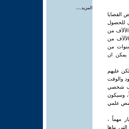
المزيد.....
ض القضايا
ى للحصول
الآلآف من
الآلآف من
سنوات من
 يمكن ان
لكن عليهم
ود والوقت
هدف شخصي
ً، وسيكون
خصص علمي
 مهماً ،
تي بناها