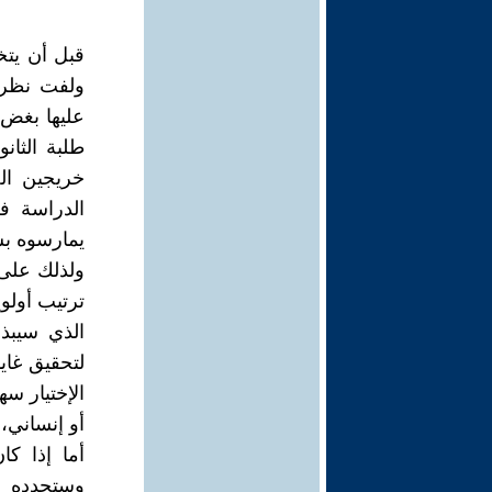
قبل أن يتخ
ولفت نظره 
عليها بغض 
طلبة الثان
خريجين ال
الدراسة ف
يمارسوه بشه
ولذلك على 
ترتيب أولو
الذي سيبذ
لتحقيق غاي
الإختيار س
أو إنساني، 
أما إذا كا
وستحدده ع