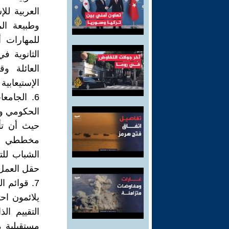
العربية لل
وطبيعة الم
للمهارات 
الثانوية ف
العائلة و
الإستيعابية
6. الجام
الحكومي و
حيث أن تأ
مخططي الم
الشباب للت
حقل العمل
7. قوائم 
يلائمون اح
التقييم ا
مستقبلية 