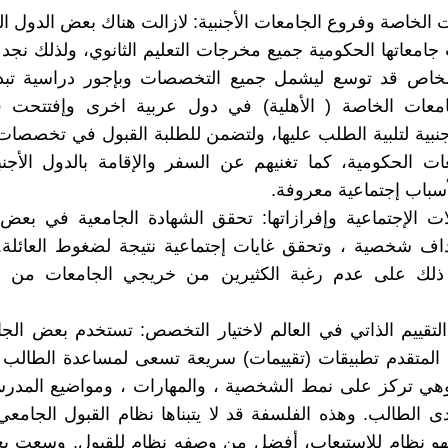
ات الخاصة وفروع الجامعات الأجنبية: لازالت هناك بعض الدول الع
جامعاتها الحكومية جميع مخرجات التعليم الثانوي، ولذلك نجد أ
لخاص قد توسع ليشمل جميع التخصصات وبإجور دراسية تبدو
معات الخاصة ( الأهلية) في دول عربية اخرى وإفتتحت ف
نبية لتلبية الطلب عليها، ولتضمن للطلبة القبول في تخصصات 
ات الحكومية، كما تغنيهم عن السفر والإقامة بالدول الأجن
أسباب إجتماعية معروفة.
ات الإجتماعية وإفرازاتها: تحقق الشهادة الجامعية في بعض 
داف شخصية ، وتحقق غايات إجتماعية نتيجة لضغوط العائلة.
ذلك على عدم رغبة الكثيرين من خريجي الجامعات من ا
التقييم الذاتي في العالم لاختيار التخصص: تستخدم بعض ال
 المتقدم تطبيقات (تقييمات) سريعة تسعى لمساعدة الطالب 
ي تركز على نمط الشخصية ، والمهارات ، ومواضيع المدرسة 
ى الطالب. وهذه الفلسفة قد لا يتبناها نظام القبول الجامعي
 فهو نظام للإستيعاب، أفضل من وصفه نظام للقبول. وسعت ب