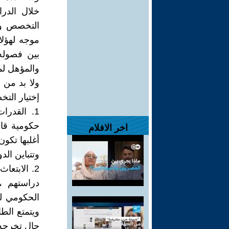
خلال الدر
التخصص وا
موجه لهؤلا
بين فصوله
والمؤهل لم
ولا بد من 
إختيار التخ
1. القدرا
حكومية قاد
اخر الافلام
أغلبها تكون
وتتباين الد
2. الابتع
دراستهم ،
الحكومي لل
ويتمتع الط
حال تخرجه