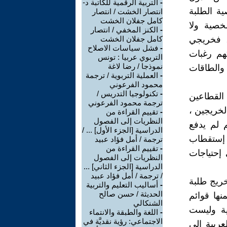
-
التربية الرقمية للكاتبة د-
ية الطلبة
انتصار الخشت / انتصار
كامل جفلان الخشت
خصية ولا
-
الكنز المخفي / انتصار
، فخريجي
كامل جفلان الخشت
-
فشل سياسات الاصلاح
كهم رغبات
التربوي عربيا : تونس
نموذجا / رضا لاغة
والطاقات
-
العملية التربوية / ترجمة
محمود الفرعوني
-
تكنولوجيا التدريس /
القطاعين
ترجمة محمود الفرعوني
خريجين ،
-
تقييم القراءة من
النظريات إلى الفصول
 لم يدفع
الدراسية [الجزء الأول] ... /
 إستقطاب
ترجمة / أمل فؤاد عبيد
-
تقييم القراءة من
 إحتياجات
النظريات إلى الفصول
الدراسية [الجزء الثاني] ...
/ ترجمة / أمل فؤاد عبيد
خريج طلبة
-
أساليب التعليم والتربية
الحديثة / حسن صالح
نها قوائم
الشنكالي
ية وليست
-
اللغة والطبقة والانتماء
الاجتماعي: رؤية نقديَّة في
ربية الى