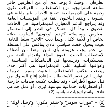
الطرفان ، وحيث لا يوجد لدى أي من الطرفين حافز
لمتابعة استراتيجية نزع الاستقطاب ، العواقب تكون
وخيمة على الديمقراطية: تصبح الأحزاب غير راغبة في
التسوية ، ويفقد الناخبون الثقة في المؤسسات العامة
وقد يتراجع الدعم المعياري للديمقراطية. في الحالات
القصوى ، يبدأ كل معسكر في النظر إلى المعسكر
المعارض وسياساته كتهديد "وجودي" لأسلوب حياته
الخاص أو للأمة ككل. ويبدأ نعت "الآخر" سلبيا للغاية،
بحيث يتحول خصم سياسي عادي يتنافس على السلطة
إلى عدو يجب هزيمته بأي ثمن. وهذا من أصناف
الاستقطاب الخبيث. فقوة العداء وانعدام الثقة بين
المعسكرات، وترسيخها في الديناميكيات السياسية ،
وعواقبها السلبية على الديمقراطية هي أكثر حدة.
ويصعب عكس الاستقطاب الخبيث بسبب ظروف
التوازن التي تحفز الاستقطاب - إعادة إنتاج السلوك من
قبل جميع الأطراف - وقد يتطلب عكسه صدمات خارجية
، أو اضطرابات اجتماعية سياسية كبرى ، أو عمل جماعي
هادف واستراتيجيات سياسية (2) .
----------------------------------
(2) – "مورات سومر" و"جنيفر مكوي" و"رسل لوك" :