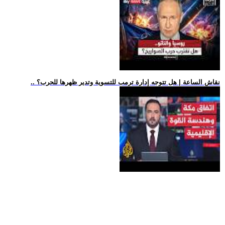
.. نقاش الساعة | هل تتوجه إدارة ترمب للتسوية وتدير ظهرها للحرب؟