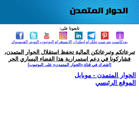
تابعونا على:
بودكاست
بنترست
تيلكرام
لينكدإن
الانستغرام
اليوتيوب
التويتر
الفيسبوك
تبرعاتكم وتبرعاتكن المالية تحفظ استقلال الحوار المتمدن،
فشاركونا في دعم استمرارية هذا الفضاء اليساري الحر
[اشترك في قناة ‫«الحوار المتمدن» على اليوتيوب]
الحوار المتمدن - موبايل
الموقع الرئيسي