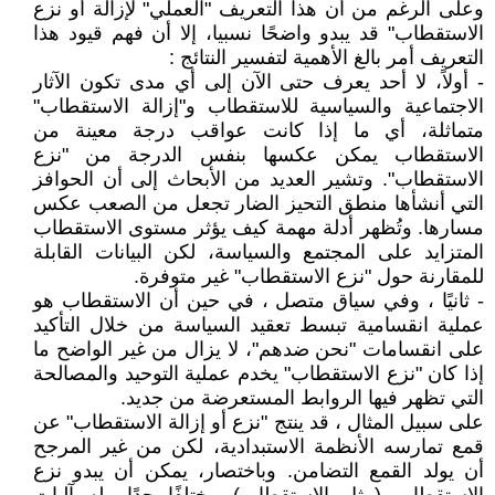
وعلى الرغم من أن هذا التعريف "العملي" لإزالة أو نزع
الاستقطاب" قد يبدو واضحًا نسبيا، إلا أن فهم قيود هذا
التعريف أمر بالغ الأهمية لتفسير النتائج :
- أولاً، لا أحد يعرف حتى الآن إلى أي مدى تكون الآثار
الاجتماعية والسياسية للاستقطاب و"إزالة الاستقطاب"
متماثلة، أي ما إذا كانت عواقب درجة معينة من
الاستقطاب يمكن عكسها بنفس الدرجة من "نزع
الاستقطاب". وتشير العديد من الأبحاث إلى أن الحوافز
التي أنشأها منطق التحيز الضار تجعل من الصعب عكس
مسارها. وتُظهر أدلة مهمة كيف يؤثر مستوى الاستقطاب
المتزايد على المجتمع والسياسة، لكن البيانات القابلة
للمقارنة حول "نزع الاستقطاب" غير متوفرة.
- ثانيًا ، وفي سياق متصل ، في حين أن الاستقطاب هو
عملية انقسامية تبسط تعقيد السياسة من خلال التأكيد
على انقسامات "نحن ضدهم"، لا يزال من غير الواضح ما
إذا كان "نزع الاستقطاب" يخدم عملية التوحيد والمصالحة
التي تظهر فيها الروابط المستعرضة من جديد.
على سبيل المثال ، قد ينتج "نزع أو إزالة الاستقطاب" عن
قمع تمارسه الأنظمة الاستبدادية، لكن من غير المرجح
أن يولد القمع التضامن. وباختصار، يمكن أن يبدو نزع