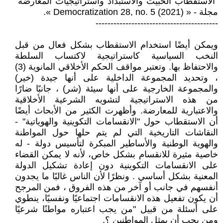
"الاستقطاب الخبيث والاستبداد واستراتيجيات المعارضة"
مجلة - « Democratization 28, no. 5 (2021) ».
-----------------------------------------
ويمكن أيضًا استخدام الاستقطاب بشكل فعال من قبل
النخب السياسية كاستراتيجية لاكتساب السلطة
والاحتفاظ بها. وتعتبر مواقف الحكم الأخلاقي المانوية (3)
، وتحديد المجموعة الداخلية على أنها جيدة (خير)
والمجموعة الخارجية على أنها سيئة (شر) ، جانبًا ضارًا
من هذه الاستراتيجية لتشويه الشرعية الأخلاقية
والاعتبارية للمعارضة. وأظهرت الكثير من الأبحاث أيضًا
أن الاستقطاب حول "الانقسامات التكوينية والهوياتية" -
النقاشات التاريخية التي لم يتم حلها حول المواطنة
والهوية الوطنية والأساطير المبكرة لتأسيس دولة - له
خاصية مثيرة للانقسام بشكل خاص، لأنه لا يمكن القضاء
على الانقسامات التكوينية دون إعادة تشكيل الدولة
المعنية بشكل أساسي . ونظرًا لأن الناس غالبًا ما يجدون
أنفسهم في جانب أو آخر من هذه الفروق ، فمن المرجح
أن يكون تفعيل هذه الانقسامات اجتماعيًا ونفسيًا، ينطوي
على أسئلة من قبيل "من يجب اعتباره مواطنًا شرعيًا
ومن يجب أن يمثل المواطنين ؟.