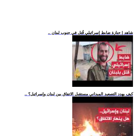
.. شاهد | جنازة ضابط إسرائيلي قُتل في جنوب لبنان
.. كيف يهدد التصعيد الميداني مستقبل الاتفاق بين لبنان وإسرائيل؟