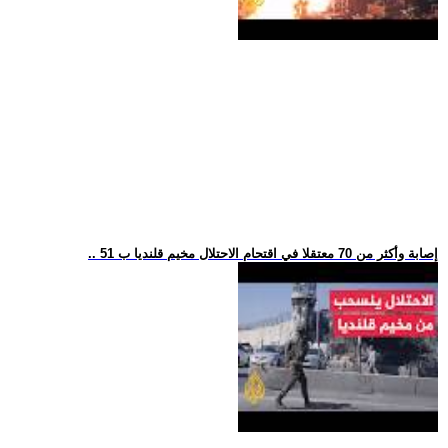
.. 51 إصابة وأكثر من 70 معتقلا في اقتحام الاحتلال مخيم قلنديا ب