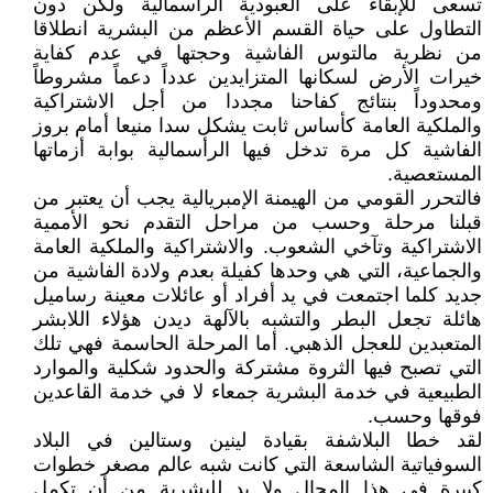
تسعى للإبقاء على العبودية الرأسمالية ولكن دون
التطاول على حياة القسم الأعظم من البشرية انطلاقا
من نظرية مالتوس الفاشية وحجتها في عدم كفاية
خيرات الأرض لسكانها المتزايدين عدداً دعماً مشروطاً
ومحدوداً بنتائج كفاحنا مجددا من أجل الاشتراكية
والملكية العامة كأساس ثابت يشكل سدا منيعا أمام بروز
الفاشية كل مرة تدخل فيها الرأسمالية بوابة أزماتها
المستعصية.
فالتحرر القومي من الهيمنة الإمبريالية يجب أن يعتبر من
قبلنا مرحلة وحسب من مراحل التقدم نحو الأممية
الاشتراكية وتآخي الشعوب. والاشتراكية والملكية العامة
والجماعية، التي هي وحدها كفيلة بعدم ولادة الفاشية من
جديد كلما اجتمعت في يد أفراد أو عائلات معينة رساميل
هائلة تجعل البطر والتشبه بالآلهة ديدن هؤلاء اللابشر
المتعبدين للعجل الذهبي. أما المرحلة الحاسمة فهي تلك
التي تصبح فيها الثروة مشتركة والحدود شكلية والموارد
الطبيعية في خدمة البشرية جمعاء لا في خدمة القاعدين
فوقها وحسب.
لقد خطا البلاشفة بقيادة لينين وستالين في البلاد
السوفياتية الشاسعة التي كانت شبه عالم مصغر خطوات
كبيرة في هذا المجال ولا بد للبشرية من أن تكمل