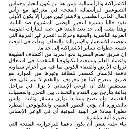
الاشتراكية والرأسمالية. ومن هنا لن يكون انحياز وحماس
الشيوعيين للرأسمالية المنتجة في معركتها مع رأس
المال المالي الطفيلي والاشتراكيين مبرراً إلا بكون الأولى
تقود حاليا مسيرة التحرر الوطني المشروع ضد الثانية.
وهذا يشبه إلى حد بعيد تأييدنا في حينه للتيارات القومية
العربية الناصرية والبعثية وحركات التحرر غير العربية التي
ناهضت الاستعمار والإمبريالية والتخلف وبدأت في الوقت
نفسه خطوات تساير الاشتراكية إلى حد ما.
إن طريق تقدم البشرية نحو المزيد من اكتشاف الطبيعة
واعتماد العلم وبنتيجته التكنولوجيا المتقدمة في استغلال
ثروات الأرض والفضاء الكوني بما فيه من أجرام سماوية
نافعة للإنسان كمصدر للطاقة وغيرها من الموارد هو
طريق متعرج كما هو معروف. والتقدم لا يتم على خط
مستقيم. ذلك أن الوعي الإنساني لا يزال في مراحل
بدائية يتأرجح بين التقدم والتخلف، بين التحرر والعصبيات
القديمة، ولم يصبح وعيا ذا توازن مستقر وثابت. وليس
بالضرورة أن يؤتي التطور العلمي والتكنولوجي المطرد
تطورا مماثلا في البنية الفوقية أي في الوعي الإنساني
بصورة آلية مباشرة.
بناء عليه ينبغي أن يكون دعمنا للبرجوازية المنتجة التي