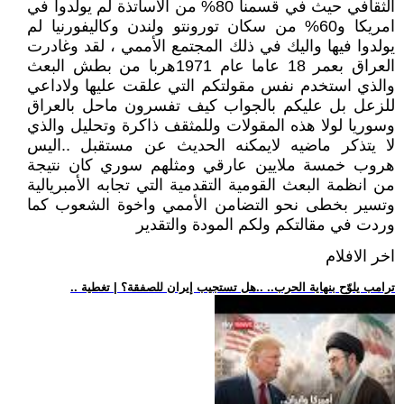
الثقافي حيث في قسمنا 80% من الأساتذة لم يولدوا في
امريكا و60% من سكان تورونتو ولندن وكاليفورنيا لم
يولدوا فيها واليك في ذلك المجتمع الأممي ، لقد وغادرت
العراق بعمر 18 عاما عام 1971هربا من بطش البعث
والذي استخدم نفس مقولتكم التي علقت عليها ولاداعي
للزعل بل عليكم بالجواب كيف تفسرون ماحل بالعراق
وسوريا لولا هذه المقولات وللمثقف ذاكرة وتحليل والذي
لا يتذكر ماضيه لايمكنه الحديث عن مستقبل ..اليس
هروب خمسة ملايين عارقي ومثلهم سوري كان نتيجة
من انظمة البعث القومية التقدمية التي تجابه الأمبريالية
وتسير بخطى نحو التضامن الأممي واخوة الشعوب كما
وردت في مقالتكم ولكم المودة والتقدير
اخر الافلام
.. ترامب يلوّح بنهاية الحرب.. ..هل تستجيب إيران للصفقة؟ | تغطية