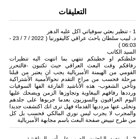
التعليقات
1 - تنظير بعثي سوفياتي اكل عليه الدهر
د. لبيب سلطان باحث عراقي كاليفورنيا ( 2022 / 7 / 23 -
06:03 )
السيد الكاتب
خلطتكم او خطبتكم تنتهي بما انتهت اليه تنظيرات
رفاقكم وقت البعث العراقي حيث تكتبون -فالتحرر
القومي من الهيمنة الأمبريالية يجب ان يعتبر من قبلنا
مرحلة فحسب من مراح التقدم نحوالأممية الأشتراكية
وتآخي الشعوب- هذه الأناشيد الفارغة الفها السوفيات
ورددها رفاقهم الببغاوية وتجاوزها الزمن ويضحك عليها
اليوم العراقيون والسوريون بعدما جربوها على جلدهم
وتخلى عنها مردديها القدماء فهل ترى انك اكتشفت جديدا
والمجرب لا يجرب ليس نوري المالكي فحسب بل كل
من طرح تبييض صفحة البعث باسم مجابهة الأمبريالية
2 - لم يتعود -الباحثون- العرب على أدب المناقشة