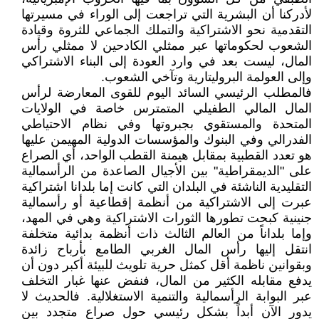
لأدركنا أن البشرية التي تراجعت إلى الوراء في مسيرتها
التقدمية نحو الاشتراكية والتملك الجماعي للثروة وقيادة
الشعوب لحكوماتها عبر ممثلي الكادحين لا ممثلي رأس
المال، ليست بعد في وارد العودة إلى البناء الاشتراكي
وإلى العولمة البروليتارية وتآخي الشعوب.
فالمطلب الرئيسي السائد اليوم للقوى المعارضة لرأس
المال المالي الطفيلي المتمترس خاصة في الولايات
المتحدة والمستقوي بجبروتها وفي نظام الاحتياطي
الفدرالي وفي البنوك والمؤسسات الدولية المهيمن عليها
هو تعدد القطبية بمقابل هيمنة القطب الواحد، أي الصراع
على "الديمقراطية" بين الأجيال الصاعدة من الرأسمالية
التقليدية الناشئة في البلدان التي كانت إما بلدانا اشتراكية
عبرت إلى الاشتراكية من أنظمة إقطاعية أو رأسمالية
جنينية كبحت تطورها الثورات الاشتراكية وهي في المهد،
وإما بلداناً من العالم الثالث ذات أنظمة بدائية متخلفة
انتقل إليها رأس المال الغربي الطامع بأرباح زائدة
وبقوانين ناظمة أقل كمثل حرية تلويث للبيئة أكبر دون أن
يدفع مقابله الكثير من المال، فنفض عنها غبار التخلف
عبر البوابة الرأسمالية والتنمية الاستغلالية. فالحديث لا
يدور الآن أبداً بشكل رئيسي حول صراع متجدد بين