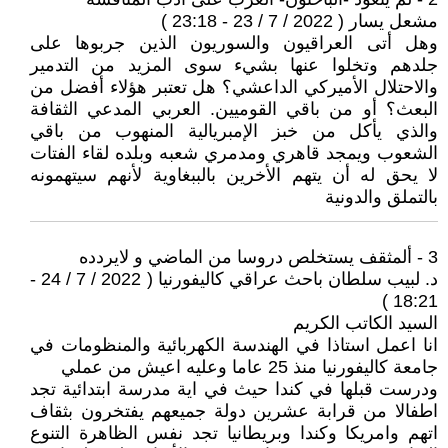
مشعل يسار ( 2022 / 7 / 23 - 23:18 )
وهل أتى العراقيون والسوريون الذين جربوها على
جلدهم وتخلوا عنها بشيء سوى المزيد من التدمير
والاحتلال الأميركي الداعشي؟ هل تعتبر هؤلاء أفضل من
البعث؟ أو من باقي القوميين. العربي المدعي الثقافة
والذي يأكل من خبز الإمبريالية المنهوب من باقي
الشعوب ويمجد قاهري ومدمري شعبه وبلده لقاء الفتات
لا يحق له أن يتهم الأخرين بالببغاوية لأنهم سيتهمونه
بالتملق والدونية
3 - ألمثقف يستخلص دروسا من الماضي و لايردده
د. لبيب سلطان باحث عراقي كاليفورنيا ( 2022 / 7 / 24 -
18:21 )
السيد الكاتب الكريم
انا اعمل استاذا في الهندسة الكهربائية والمنظومات في
جامعة كاليفورنيا منذ 25 عاما وعليه اعيش من عملي
ودرست قبلها في كندا حيث في اية مدرسة ابتدائية تجد
اطفالا من قرابة عشرين دولة جميعهم يفتخرون بثقاف
اتهم وامريكا وكندا وبريطانيا تجد نفس الظاهرة التنوع