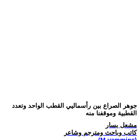
جوهر الصراع بين رأسماليي القطب الواحد وتعدد
القطبية وموقفنا منه
مشعل يسار
كاتب وباحث ومترجم وشاعر
(M.yammine)