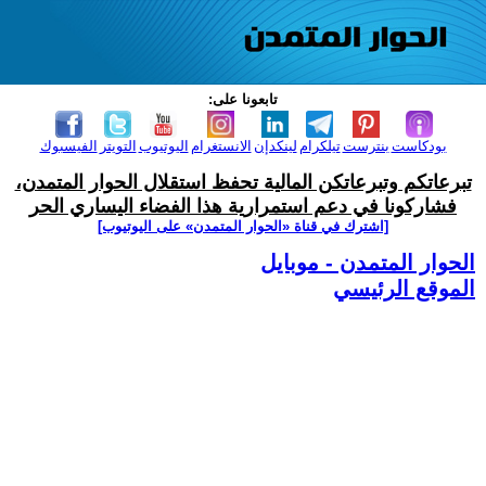
تابعونا على:
بودكاست
بنترست
تيلكرام
لينكدإن
الانستغرام
اليوتيوب
التويتر
الفيسبوك
تبرعاتكم وتبرعاتكن المالية تحفظ استقلال الحوار المتمدن،
فشاركونا في دعم استمرارية هذا الفضاء اليساري الحر
[اشترك في قناة ‫«الحوار المتمدن» على اليوتيوب]
الحوار المتمدن - موبايل
الموقع الرئيسي