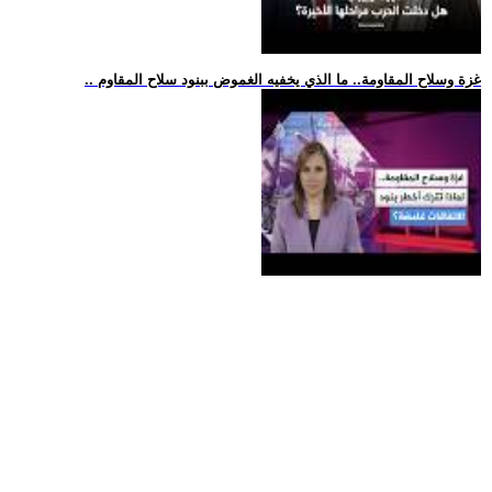
.. غزة وسلاح المقاومة.. ما الذي يخفيه الغموض ببنود سلاح المقاوم