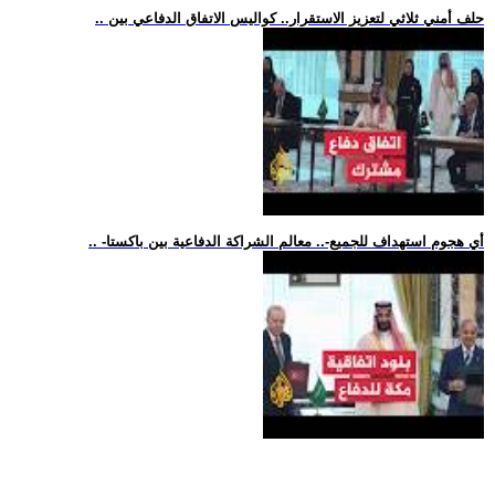
.. حلف أمني ثلاثي لتعزيز الاستقرار.. كواليس الاتفاق الدفاعي بين
.. -أي هجوم استهداف للجميع-.. معالم الشراكة الدفاعية بين باكستا