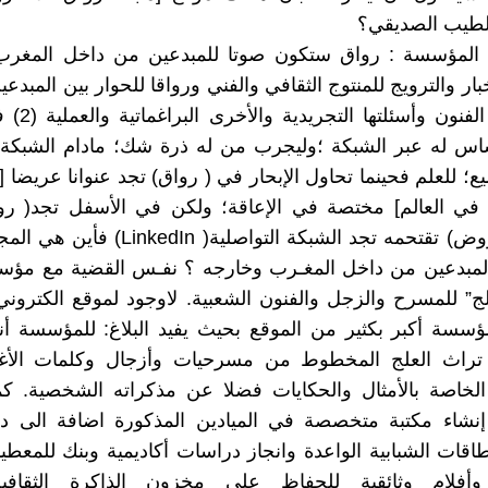
طيب الصديقي؟
 المؤسسة : رواق ستكون صوتا للمبدعين من داخل المغرب
ار والترويج للمنتوج الثقافي والفني ورواقا للحوار بين المبدعي
في ماهية الفنون 
ساس له عبر الشبكة ؛وليجرب من له ذرة شك؛ مادام الشبكة ا
ع؛ للعلم فحينما تحاول الإبحار في ( رواق) تجد عنوانا عريضا [
 في العالم] مختصة في الإعاقة؛ ولكن في الأسفل تجد( روا
.فنون .عُـروض) تقتحمه تجد الشبكة التواصلية( n
مبدعين من داخل المغـرب وخارجه ؟ نفـس القضية مع مؤس
ج” للمسرح والزجل والفنون الشعبية. لاوجود لموقع الكتروني
سسة أكبر بكثير من الموقع بحيث يفيد البلاغ: للمؤسسة أن
الخاصة بالأمثال والحكايات فضلا عن مذكراته الشخصية. كم
نشاء مكتبة متخصصة في الميادين المذكورة اضافة الى د
لطاقات الشبابية الواعدة وانجاز دراسات أكاديمية وبنك للمعط
وأفلام وثائقية للحفاظ على مخزون الذاكرة الثقافية