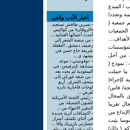
ب / المبدع
مة وتجددا
اخبار الأدب والفن
 جمعية (
-
نسرين طافش تستعيد
«الروقان» من كواليس
 الجمعيات
أحدث أعمالها الغنائية ...
أهداف....
-
من منصة الشعر إلى
رصيف دمشق.. الطفلة
 المؤسسات
شريفة حاج حسن في
ك من أجل
مشهد ي ...
-
-نوفوستي-: موعد
 : نموذج (
مسابقة -إنترفيجن- في
ت ما حملت
السعودية لم يحدد بعد
-
من شقة غوركي إلى
ارت فكرة الجمعية كإجراء(
متحف الشرق.. أربع
لوحات قاجارية نادرة
نجة/ فاس/
تُعرض ...
 بالمجال
-
رئيس اللجنة الأمريكية
للفنون الجميلة: من
ل تقريبا
المقرر الانتهاء من ...
لإبداع من
-
اكتشافات أثرية جديدة
في ألتاي تكشف أسرار
وسا يثبت
حضارتي بازيريك وأفا ...
كه ( ذاك)
-
لم يرغب أحد في نيله