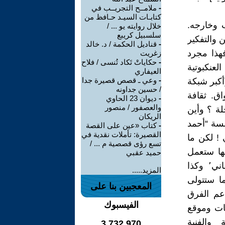
-
ملامــح التجريــب في
كتابـات السيـد حـافظ من
 وخارجه.
خلال روايته يو ... /
سلسبيل كريبع
ن والتفكير
-
قناديل الحكمة / د. خالد
وأسئلتها التجريدية والأخرى البراغماتية والعملية (2) فهذا مجرد
زغريت
-
حكاياتْ تَكاد تُنسى / فلاح
لعنكبوتية
العيفاري
-
وعي ـ قصص قصيرة جدا
أكبر شبكة
/ حسين جداونه
ق. ثقافة
-
ديوان 23 الحاوي
والعصفور / منصور
LinkedI) فأين هي المجلة ؟ وأين
الريكان
سة “أحمد
-
كتاب «عين على القصة
القصيرة: تأملات نقدية في
 ! لكن ما
تسع رؤى قصصية م ... /
ها ستعمل
حميد عقبي
على نشر تراث العلج المخطوط من مسرحيات وأزجال وكلمات الأغاني٬ وكذا
المزيد.....
ا ستتولى
المعجبين بنا على
عم الفرق
الفيسبوك
يات وموقع
 والفنية
3,732,970