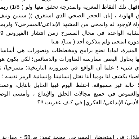
المغربية(3)فهل تلك النقاط ا
 الهاوية ، إبان الحجر الصحي الذي استغرق (( سنتين ونيف
ة لاوجود له وانمحى من المشهد الإبداعي/المسرحي؟ ولربما
ه انمحى ولم يتذكره أحد ( منـا). هـنا
ة المثيرة، لماذا نضع برامج ومخططات وتصورات هي أساسا
ا يحاول البعض ممارسة المناورات والدسائس؛ لكي يكون هو 
 شيء ! علما أن الواقع في صيرورته التاريخية: مسرحيا/ ثقاف
ضيا/ يكشف لنا يوميا أننا تقتل إنسانيتنا وإنسانية الرمز نفسه ؛ 
 ؛ حالة غير مسبوقة. اختلط اليوم فيها الحابل بالنابل، وع
 والغموض في جميع مجالات الخلق والإبداع ، وأمسى الوضع
الأدبي/ الإبداعي/ الفكري] في كـف عفريت !!؟
1) نجيب طلال: في استحضار المسرحي مح