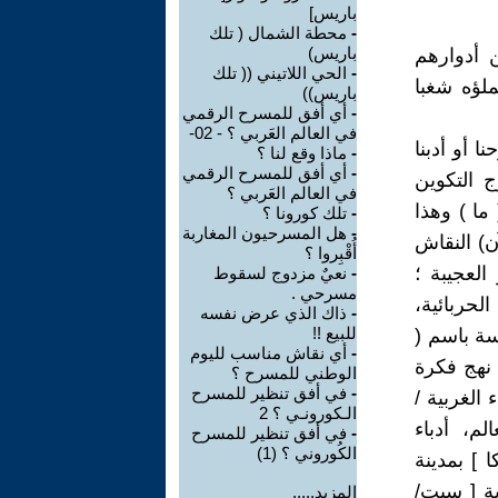
باريس]
-
محطة الشمال ( تلك
باريس)
 أدوارهم
-
الحي اللاتيني (( تلك
ملؤه شغبا
باريس))
-
أي أفق للمسرح الرقمي
في العالم العَربي ؟ - 02-
 أو أدبنا
-
ماذا وقع لنا ؟
-
أي أفق للمسرح الرقمي
ج التكوين
في العالم العَربي ؟
ما ) وهذا
-
تلك كورونا ؟
-
هل المسرحيون المغاربة
ن) النقاش
أُقْبِروا ؟
العجيبة ؛
-
نعيٌ مزدوج لسقوط
مسرحي .
لحربائية،
-
ذاك الذي عرض نفسه
للبيع !!
ة باسم (
-
أي نقاش مناسب لليوم
 نهج فكرة
الوطني للمسرح ؟
-
في أفق تنظير للمسرح
الغربية /
الـكورونـي ؟ 2
لم، أدباء
-
في أفق تنظير للمسرح
الكُوروني ؟ (1)
 ] بمدينة
ية [ سيت/
المزيد.....