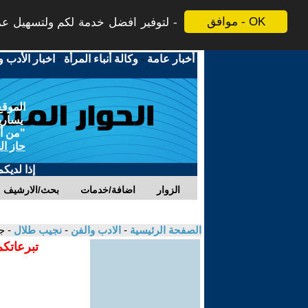
موافق - OK
لتوفير افضل خدمة لكم ولتسهيل عملي
أخبار عامة
-
وكالة أنباء المرأة
-
اخبار الأدب و
الموقع
يسارية
"من أج
حاز ال
إذا لديك
الزوار
اضافة/خدمات
بحث/الارشيف
الصفحة الرئيسية
-
الادب والفن
-
نجيب طلال
- ج
تبرعاتكم