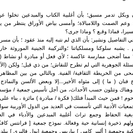
 وبكل تدمر مسبق؛ بأن أغلبية الكتاب والمبدعين تخلوا عن
؛ وعم الصمت واللامبالاة؛ وأمسى بياض الأوراق ينتظر من ي
سيرا، فماذا وقـع ؟ وماذا جرى؟
التفاصيل ونشير: بأن الذي لم نتبه إليه منذ عقود ؛ بأن مسرحنا
 يشبه سلوكنا ومسلكياتنا ؛والتركيبة الجينية الموروثة خار
 مما أضحى ممارسة عاكسة ؛ لأي فعل أو مبادرة أو نشاط ( 
سئلة الجوهرية التي لم تطرح للنقاش؛ من ذي قبل؛ ولكن (الآ
نمحى من الخريطة الثقافية/ الفنية. وبالتالي من بين المظاهر 
فنان ( ما ) إلى مثواه الأخير...إلا وبعض الألسن والنماذج ا
 وهناك وتتلون حسب الأحداث، من أجل تأسيس جمعية / مؤسس
وم ! فمن حيث المبدأ فتلك( فكرة / مبادرة ) مائزة ، بناء على
عيات الأدبية التي تأسست في العديد من الدول الأوربية سواء 
غية الحفاظ وجمع تراث أغلبية المبدعين والأدباء في العا
هم ذخيرة إنسانية حية وفعالة. نموذج جمعية [ فرانتس كافكا
كية وجمعية [ ألبير كامي ] بباريس وجمعية [بول فاليري ] ببلد