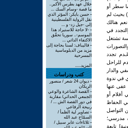
خلال عهد بطرس الأكبر..
ا سطر أو
ما قصة -وسام السك ...
) بحيث لم
-
حسن بايكر: المؤثر الذي
نقل الرواية الفلسطينية
أنشطتها إلا بعد 2013 وإن كان تأسيسها إبان وفاة الشاعر 2004 نعم هنالك
إلى -جيل زد- و ...
-
-لا حاجة للاستيراد هذا
التجدد في
الموسم-.. سوريا تحقّق
سسة تشتغل
الاكتفاء الذاتي ...
-
قاليباف: لسنا بحاجة إلى
التصورات
مزيد من الدبلوماسية
ـدم تجدد
المسرحية
دم للراحل
المزيد.....
في والدار
كتب ودراسات
ي في ندوة
-
ديوان 24 شعر / منصور
عفى عنها
الريكان
-
القصة الشاعرة والوعي
 أفلام أو
الجمعي الحداثي/ مقاربة
في دور القصة الش ... /
عي الحفاظ
ربيحة الرفاعي
ن التواصل
-
تصاوير لية الظمأ /
السمّاح عبد الله
/ مدرسي؛
-
ثلاثاءات عابر سبيل /
ة] تابعة
السمّاح عبد الله