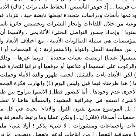
 جنوب فرنسا ... إّذ جوهر التأسيس؛ الحفاظ على تراث ( ذاك) الأدي
 ودعمها بأبحاث ودراسات متجددة تجعلها نابضة حية ، لتزداد قي
عية من خلال اللقاءات وإنجاز النشرات وتخصيص جائزة باسم
نويا ؛ وإمداد جسور التواصل البحثي/ الأكاديمي . ولاسيما أن
المؤسسات هي سليلة الصالونات الأدبية ، مع اختلاف الأبعاد وال
بين مطابقة الفعل والنوايا والاستمرارية ؛ إذ الجمعيات أو
سيسها( عندنا) ارتبطت بعينات محددة ؛ دونما غيرها ، وذل
الركوب على اسمهما أو علائقها أو موقعها أو تراثها للتجارة فيه
 لكن الأبعاد باءت بالفشل؛ لحظة ظهور والدة الأبناء وحمل
إلى ( فرنسا ) هذا طرحناه فيما قبل وليس اليوم (1) وانه
لأحرى عدم وجودها . أما كتصور فظل( الاسم) يتراوح بين ط
اشيء انقشع في جغرافية المشهد؛ والمسألة هاهنا لا تتعلق
 بل الموضوع متسع لفنون القول والآداء؛ بحيث في كل مجا
معيات أصدقاء (فلان) ل...] ولكن عمليا وما يرتبط بالمعرفة وا
ءات واجتماعات ومنشورات ؛ لا شيء يذكر ! أولا شيء ملم
ا وصدقية التفعيل ! من إنتاجات لدعم وتفعيل وتطـوير ما تر