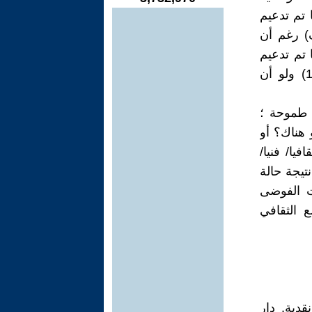
لمغرية والمدرجة تحقق منها ولو ( 1/8) ربما تم تدعيم
) رغم أن
 تم تدعيم
الطاقات الشابة الواعدة في مجال المسرح زمن انتشار (الفيروس 19) ولو أن
 طموحة ؛
هناك؟ أو
يا/ فنيا/
نتيجة حالة
مت الفوضى
 الثقافي
مد تيمد: ص58 - مقاربة نقدية. دار