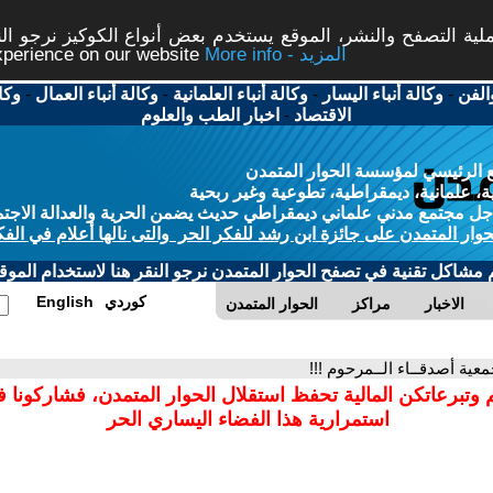
ة التصفح والنشر، الموقع يستخدم بعض أنواع الكوكيز نرجو النق
More info - المزيد
experience on our website
الفن
-
وكالة أنباء اليسار
-
وكالة أنباء العلمانية
-
وكالة أنباء العمال
-
وكا
الاقتصاد
-
اخبار الطب والعلوم
 الرئيسي لمؤسسة الحوار المتمدن
، علمانية، ديمقراطية، تطوعية وغير ربحية
ل مجتمع مدني علماني ديمقراطي حديث يضمن الحرية والعدالة الاجتم
حوار المتمدن على جائزة ابن رشد للفكر الحر والتى نالها أعلام في الفك
م مشاكل تقنية في تصفح الحوار المتمدن نرجو النقر هنا لاستخدام الموقع
كوردي
English
الاخبار
مراكز
الحوار المتمدن
معية أصدقــاء الــمرحوم !!!
 وتبرعاتكن المالية تحفظ استقلال الحوار المتمدن، فشاركونا 
استمرارية هذا الفضاء اليساري الحر