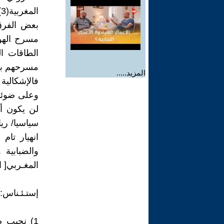
بعض الفرق
مسرح الهوا
مسرحهم بدور
المزيد.....
فالإشكالي
وعلى ضوئه
لن يكون أي
سياسيا/ ريا
انهيار تام
والضبابية
المغـربي[ 
إستـئـناس: