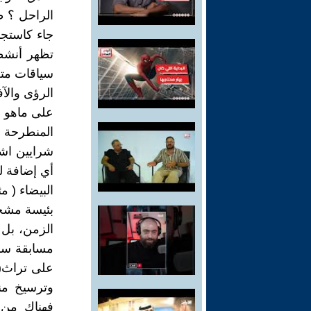
الراحل ؟ ط
جاء كاستجا
سياقات متغ
الرؤى والآ
على ماهو ف
المنطرحة ؛
شرايين اشت
أي إضافة ل
البيضاء ( م
بئيسة مشحو
الزمن، بل 
مسابقة سنو
على تراث( 
وترسيخ من
فهناك من س