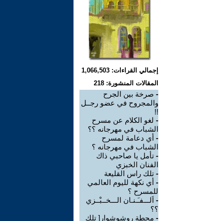
إجمالي القراءات: 1,066,503
المقالات المنشورة: 218
-
صرخة بين الجرح
والمجروح في عضو رجــل
!!
-
لغو الكلام عن مسرح
الشباب في مهرجانه ؟؟
-
أي دعامة لمسرح
الشباب في مهرجانه ؟
-
تأمل يا صاحبي ذاك
الفنان الخبزي
-
تلك راس القليعة
-
أي نكهة لليوم العالمي
للمسرح ؟
-
اَلـــفـَـنـان الـــخــبْــزي
؟؟
-
محطة روشوشوار[ تلك