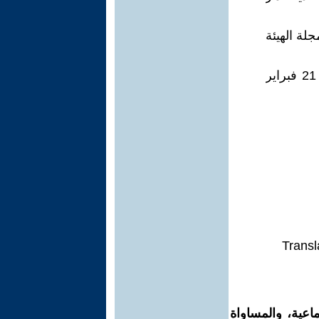
لة الهيئة
3) إحداث مؤسسة أحمد الطيب العلج – موقع هسبريس بتاريخ- الثلاثاء 21 فبراير
Transl
اعية، والمساواة