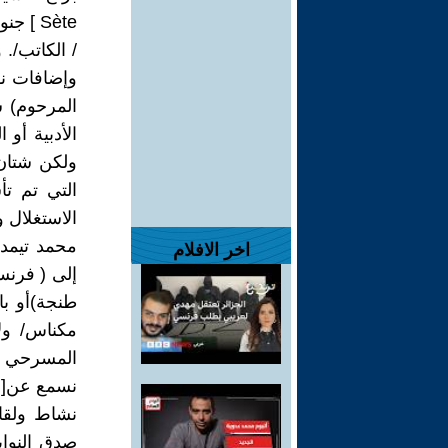
Sète ]
/ الكاتب/.
وإضافات نو
المرحوم) س
الأدبية أو 
ولكن شتان 
التي تم تأ
الاستغلال و
محمد تيمد)
اخر الافلام
طنجة)أو با
مكناس/ ول
المسرحي ؛
نسمع عن[ ج
نشاط ولقا
صدق النواي