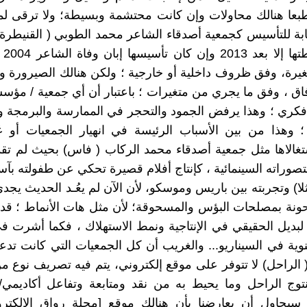
بعا هنالك محاولات وإن كانت محتشمة وبسيطة؛ ولا ترقى لم
بة للتأسيس كجمعية أصدقاء الشاعر محمد الطوبي ( القنيطرة
تظهر 
يرة، وفق ظروف داخلية أو خارجية ؛ ولكن هنالك الصيرورة و
فاق ، وفق ما يجري من متغيرات ؛ باعتبار أن أي جمعية / مؤ
كري ؛ وهذا يرفض الجمود والتحجر في الممارسة والبرمجة و
 وهذا من بين الأسباب الرئيسة في انهيار الجمعيات أو عَ
غالاها مثل جمعية أصدقاء محمد الركاب ( فاس) بحيث لم تق
تصوراته السينمائية ، كإنتاج أفلام قصيرة تحكي عن طفولته بآس
ثلا) وتجربته بين باريس وموسكو، لأن الآن لم يعُـد الحديث يجد
نة بمصلحات البؤس والمسحوقة؛ لأن مثل هات الأنماط ؛ قد 
لبديل الحقيقي في الإنتاجية ونمط الاستهلاك ، فكما أشرت في
ية في السيناريو... والغريب أن كل الجمعيات التي كانت تد
الراحل) لا تتوفر على موقع إلكتروني، يتم فيه تصريف نوع م
توج الراحل وما يحيط به من نقد ومتابعة وتفاعل أكاديمي
يحاول أن يعارضنا بأن هنالك موقع [مجلة رواق الالكتروني