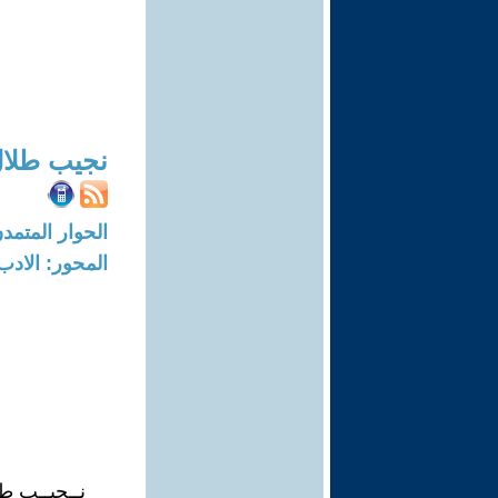
نجيب طلا
الحوار المتمدن-العدد: 7287 - 22
المحور: الادب
نــجيــب طـ