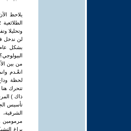
يلاحظ الآن
الطلائعية 
وتحليلا وتف
لن ندخل في 
بشكل عام .
البيولوجي؟
من بين الأ
انعْـدم وا
لحظة وداع 
تتحرك هنا
ذاك ) المرح
تأسيس الجم
الشرقية، ب
مرمومين ول
براغ التشي