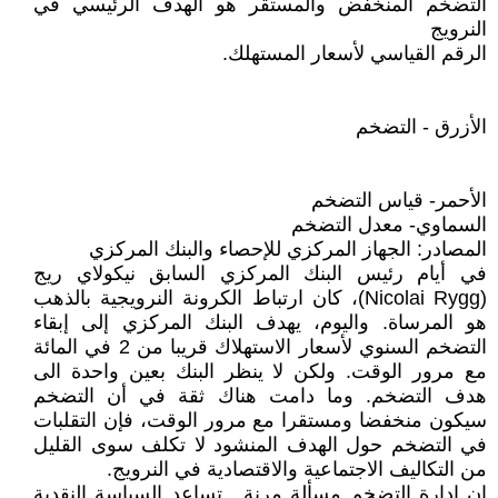
التضخم المنخفض والمستقر هو الهدف الرئيسي في
النرويج
الرقم القياسي لأسعار المستهلك.
الأزرق - التضخم
الأحمر- قياس التضخم
السماوي- معدل التضخم
المصادر: الجهاز المركزي للإحصاء والبنك المركزي
في أيام رئيس البنك المركزي السابق نيكولاي ريج
(Nicolai Rygg)، كان ارتباط الكرونة النرويجية بالذهب
هو المرساة. واليوم، يهدف البنك المركزي إلى إبقاء
التضخم السنوي لأسعار الاستهلاك قريبا من 2 في المائة
مع مرور الوقت. ولكن لا ينظر البنك بعين واحدة الى
هدف التضخم. وما دامت هناك ثقة في أن التضخم
سيكون منخفضا ومستقرا مع مرور الوقت، فإن التقلبات
في التضخم حول الهدف المنشود لا تكلف سوى القليل
من التكاليف الاجتماعية والاقتصادية في النرويج.
ان إدارة التضخم مسألة مرنة . تساعد السياسة النقدية