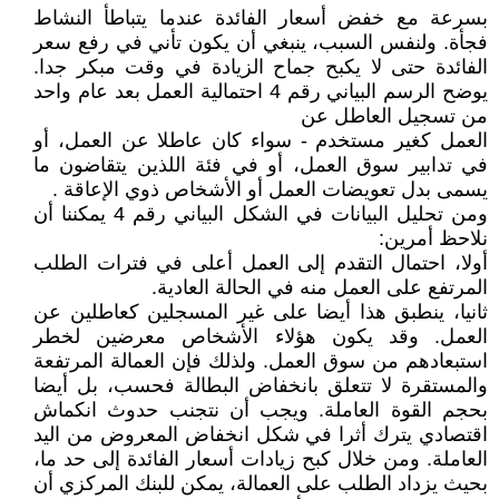
بسرعة مع خفض أسعار الفائدة عندما يتباطأ النشاط
فجأة. ولنفس السبب، ينبغي أن يكون تأني في رفع سعر
الفائدة حتى لا يكبح جماح الزيادة في وقت مبكر جدا.
يوضح الرسم البياني رقم 4 احتمالية العمل بعد عام واحد
من تسجيل العاطل عن
العمل كغير مستخدم - سواء كان عاطلا عن العمل، أو
في تدابير سوق العمل، أو في فئة اللذين يتقاضون ما
يسمى بدل تعويضات العمل أو الأشخاص ذوي الإعاقة .
ومن تحليل البيانات في الشكل البياني رقم 4 يمكننا أن
نلاحظ أمرين:
أولا، احتمال التقدم إلى العمل أعلى في فترات الطلب
المرتفع على العمل منه في الحالة العادية.
ثانيا، ينطبق هذا أيضا على غير المسجلين كعاطلين عن
العمل. وقد يكون هؤلاء الأشخاص معرضين لخطر
استبعادهم من سوق العمل. ولذلك فإن العمالة المرتفعة
والمستقرة لا تتعلق بانخفاض البطالة فحسب، بل أيضا
بحجم القوة العاملة. ويجب أن نتجنب حدوث انكماش
اقتصادي يترك أثرا في شكل انخفاض المعروض من اليد
العاملة. ومن خلال كبح زيادات أسعار الفائدة إلى حد ما،
بحيث يزداد الطلب على العمالة، يمكن للبنك المركزي أن