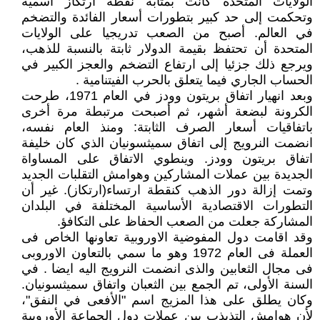
الولايات المتحدة كانت بمثابة نقطة ارتكاز اسمية
وتحكمت إلى حد كبير بتطورات أسعار الفائدة والتضخم
في العالم. أصبح من الصعب تدريجيا على الولايات
المتحدة أن تحتفظ بقيمة الدولار ثابتة بالنسبة للذهب،
ويرجع ذلك جزئيا إلى ارتفاع التضخم والعجز الكبير في
الحساب الجاري فيما يتعلق بالحرب الفيتنامية .
وبعد انهيار اتفاق بريتون وودز في العام 1971، طرحت
الكرونة لبضعة أشهر، ثم أصبحت مرتبطة مرة أخرى
باتفاقيات أسعار الصرف الثابتة: ومنذ العام نفسه،
انضمت النرويج إلى اتفاق سميثسونيان الذي كان خليفة
اتفاق بريتون وودز. وينطوي الاتفاق على المساواة
الجديدة بين عملات المشاركين وهوامش التقلبات الجديد
وتمت إزالة دور الذهب كنقطة ارتساء(ارتكاز). غير أن
التطورات الاقتصادية الأساسية المختلفة في البلدان
المشاركة جعلت من الصعب الحفاظ على التكافؤ.
وقد اقامت دول المفوضية الاوروبية تعاونها الخاص فى
العملة فى العام 1972 وهو ما سمي بالتعاون الاوروبى
فى مجال الثعابين والذى انضمت النرويج اليه ايضا . في
السنة الأولى، تم الجمع بين الثعبان واتفاق سميثسونيان.
وكان يطلق على هذا المزيج اسم "الأفعى في النفق"،
لأن هوامش التذبذب بين عملات دول الجماعة الأوروبية