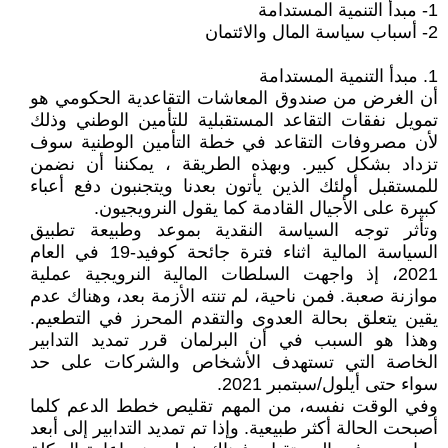
1- مبدأ التنمية المستدامة
2- أسباب سياسة المال والائتمان
1. مبدأ التنمية المستدامة
أن الغرض من صندوق المعاشات التقاعدية الحكومي هو
تمويل نفقات التقاعد المستقبلية للتأمين الوطني وذلك
لأن مصروفات التقاعد في خطة التأمين الوطنية سوف
تزداد بشكل كبير. وبهذه الطريقة ، يمكننا أن نضمن
للمستقبل أولئك الذين يأتون بعدنا ويتجنبون دفع أعباء
كبيرة على الأجيال القادمة كما يقول النرويجيون.
وتأثر توجه السياسة النقدية بموعد وطبيعة تطبيق
السياسة المالية اثناء فترة جائحة كوفيد-19 في العام
2021، إذ واجهت السلطات المالية النرويجية عملية
موازنة صعبة. فمن ناحية، لم تنته الأزمة بعد، وهناك عدم
يقين يتعلق بحالة العدوى والتقدم المحرز في التطعيم.
وهذا هو السبب في أن البرلمان قرر تمديد التدابير
الخاصة التي تستهدف الأشخاص والشركات على حد
سواء حتى أيلول/سبتمبر 2021.
وفي الوقت نفسه، من المهم تقليص خطط الدعم كلما
أصبحت الحالة أكثر طبيعية. وإذا تم تمديد التدابير إلى أبعد