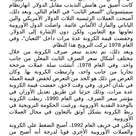
كانت أضيق من هامش التذبذب مقابل الدولار. انهارنظام
سميثسونيان "السعر الثابت" في العام التالي. وبعد ذلك،
أصبحت العملات الرئيسية الثلاث الدولار الأمريكي والين
الياباني والمارك الألماني عائمة. واصلت الدول الأوروبية
تعاونها مع الثعابين، ولكن دون الإشارة إلى الدولار.
وخفضت قيمة الكرونة عدة مرات داخل "الثعبان"، وفي
العام 1978 تركت النرويج هذا النظام.
وبعد ذلك، تم تحديد سعر صرف الكرونة من خلال
مختلف أشكال سعر الصرف الثابت المعلن من جانب
واحد. وفي العام 1978، أنشئت سلة عملات مرجحة
تجاريا من جانب واحد، وارتبطت الكرونة بها. وكان
الغرض من ذلك هو الحد من التعرض لخفض قيمة العملة
في بلدان أخرى. وفي وقت لاحق، خفضت قيمة الكرونة
عدة مرات، وذلك جزئيا عن طريق تعديل الأوزان في
مؤشر سعر الصرف. وفي العام 1990، ربطت الكرونة
بالوحدة النقدية الاوروبية. ورغبت الحكومة النرويجية في
ربط الكرونة بشكل أوثق بالتعاون في مجال العملات
الأوروبية.
ولكن في خريف العام 1992، أصبح الضغط على الكرونة
والعملات الأوروبية الأخرى قويا لدرجة أنه أصبح من