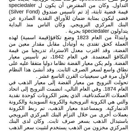
التداول. وكان من المفترض أن يكون ل speciedaler
قيمة فضية ثابتة، إذ تم تأسيس صندوق (Silver Fond)
فضي ليكون بمثابة ضمان للأوراق النقدية الصادرة عن
البنك المركزي النرويجي. وكان الناس منذ البداية
يتداولون speciedaler بحرية .
وابتداءً من العام 1823 وضع تكافؤ(قيمة اسمية) لهذه
العملة كحق تفتدى به أوتبادل مقابل مقدار معين من
الفضة، وقد اقترب معدل الاسترداد تدريجيا من قيمة
التكافؤ المعتمدة. في العام 1842، تم تأسيس معيار
الفضة. ولم يكن معيار الفضة نظاما دوليا متفقا عليه على
نطاق واسع لسعر الصرف الثابت. وقد أنشئ هذا النظام
لأول مرة في سبعينيات القرن التاسع عشر .
تحولت النرويج من معيار الفضة إلى معيار الذهب في
العام 1874. وفي العام التالي، انضمت النرويج إلى اتحاد
العملات الاسكندنافية، الذي يعتبر الكرونات كوحدة نقدية
والتي هي الكرونة النرويجية والكرونة السويدية والكرونة
الدنماركية. وبمساعدة معيار الذهب، تم ربط الكرونة
بعملات أخرى من خلال التزام البنك المركزي النرويجي
باستبدال الذهب بسعر صرف ثابت. وكان لدى البنك
المركزي مخزون من الذهب يستخدم لتثبيت سعر الذهب