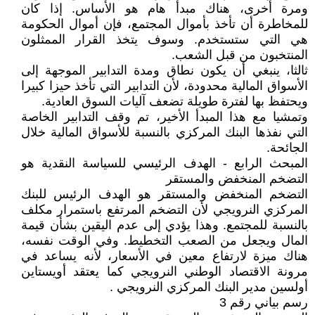
ومرة أخرى، هناك مبدأ هام هو الأساس. إذا كان
للمخاطرة أن تأخذ بأموال المجتمع، فإن أموال الحكومة
هي التي ستستخدم. وسوف يتخذ القرار الممثلون
المنتخبون من قبل الشعب.
ثالثا، ينبغي أن يكون نطاق ومدة التدابير الموجهة إلى
الأسواق المالية محدودة، لأن التدابير التي تأخذ حيزا كبيرا
ويحتفظ بها لفترة طويلة تضعف آليات السوق العادية.
وتمشيا مع هذا المبدأ الأخير، تم وقف التدابير الخاصة
التي نفذها البنك المركزي بالنسبة للأسواق المالية خلال
الجائحة.
المبحث الرابع - الهدف الرئيسي للسياسة النقدية هو
التضخم المنخفض والمستقر
التضخم المنخفض والمستقر هو الهدف الرئيس للبنك
المركزي النرويجي لأن التضخم المرتفع باستمرار مكلف
بالنسبة للمجتمع. وهذا يؤدي إلى عدم اليقين بشأن قيمة
المال ويجعل من الصعب التخطيط. وفي الوقت نفسه،
هناك ميزة لارتفاع معين في الأسعار، لأنه يساعد في
مرونة الاقتصاد الوطني النرويجي كما يعتقد أويستاين
أولسين مدير البنك المركزي النرويجي .
رسم بياني رقم 3