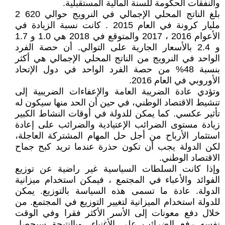
والنفقات الحكومة للسنة المالية المستقبلية.
بلغ الناتج المحلي الإجمالي في النرويج حوالي 620 2
مليار كرونة في العام 2015 . كانت نسبة الزيادة في
الأعوام 2016 ، 2017 والمتوقع في 2018 هي 1.0 و 1.7
و 2.4 بالأسعار الجارية على التوالي. أن حصة الفرد
الواحد في النرويج من الناتج المحلي الإجمالي هي أكثر
بنسبة 48% من حصة الفرد الواحد في دول الإتحاد
الأوروبي في العام 2016.
وتؤدي عادة الضريبة العامة والإعفاءات الضريبية إلى
تنشيط الاقتصاد الوطني، في حين أن الحد منها سيكون له
تأثير عكسي. كما يمكن للدولة في أوقات النشاط الكبير
زيادة مستوى الضرائب الإعتيادية والضرائب على إعادة
استثمار الأرباح من أجل حل المهام المشتركة العاجلة،
لكن الدولة يجب أن تكون حذرة عندما تريد كبح جماح
الاقتصاد الوطني.
وإذا كانت السلطات السياسية غير راضية عن توزيع
الفوائد والأعباء في المجتمع ، فيمكن استخدام ميزانية
الدولة. عادة ما تسمى هذه السياسة بالتوزيع. يمكن
للدولة استخدام الميزانية لتغيير التوزيع في المجتمع. من
خلال دفع معونات إلى الأسر الأكثر فقرا وفي الوقت
نفسه رفع الضرائب على الأغنياء، وبالنتيجة سيحصل