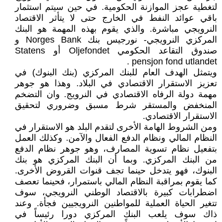
لتغطية عجز الموازنة الحكومية. في حين سيتم استثمار
باقي عوائد النفط في الخارج حتى لا يتأثر الاقتصاد
النرويجي مباشرة. والذي يقوم بهذه المهمة هو البنك
المركزي النرويجي- نورجيس بنك Norges Bank و
صندوق التقاعد الحكومي Oljefondet أو Statens
pensjon fond utlandet .
ويتمثل الهدف العام للبنك المركزي (بنك البنوك) في
تعزيز الاستقرار الاقتصادي في البلاد. وهذا هو جوهر
مهمة دولة الرفاه الاقتصادي في النرويج. وان التضخم
المنخفض والمستقر شرط مسبق وضروري لتحقيق
الاستقرار الاقتصادي.
ومن الشروط الهامة الأخرى لتقدم البلد هو الاستقرار في
النظام المالي ونظام الدفع الفعال والآمن. وكذلك العمل
بتفعيل نظام تسوية المصارف، وهو جوهر نظام الدفع
من البنك المركزي. وبما أن البنك المركزي هو بنك
البنوك، فهو يتدخل حينما تجف قنوات القروض الأخرى.
كما يقوم بمراقبة النظام المالي باستمرار، فحينما تعصف
اضطرابات كبيرة بالاقتصاد الوطني النرويجي، سوف
تتغير الحياة العملية للمواطنين النرويجيين فجأة. وعند
ذاك سوف يلعب البنك المركزي دورا رئيساً في