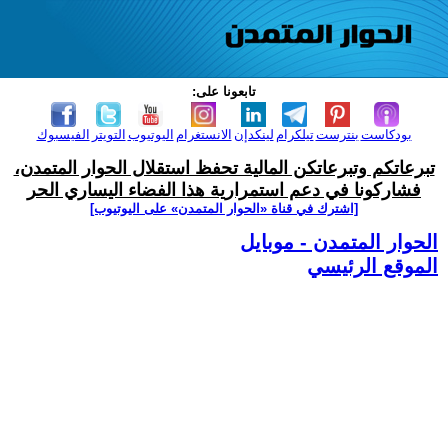
تابعونا على:
بودكاست
بنترست
تيلكرام
لينكدإن
الانستغرام
اليوتيوب
التويتر
الفيسبوك
تبرعاتكم وتبرعاتكن المالية تحفظ استقلال الحوار المتمدن،
فشاركونا في دعم استمرارية هذا الفضاء اليساري الحر
[اشترك في قناة ‫«الحوار المتمدن» على اليوتيوب]
الحوار المتمدن - موبايل
الموقع الرئيسي