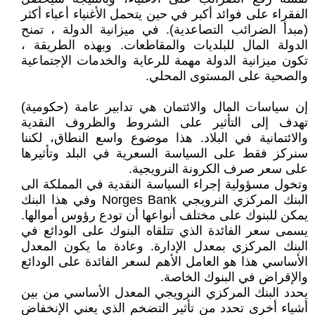
الفقراء على فوائد أكبر في حين يتحمل الأغنياء أعباء أكثر
(مبدأ الضرائب التصاعدية). في ميزانية الدولة ، تمنح
الدولة المال للبلديات والمقاطعات. وبهذه الطريقة ،
تكون ميزانية الدولة مهمة للرعاية والخدمات الإجتماعية
والصحية على المستوى المحلي.
إن سياسات المال والائتمان هي تدابير عامة (حكومية)
تهدف إلى التأثير على الشروط والظروف النقدية
والائتمانية في البلاد. هذا موضوع واسع النطاق، لكننا
سنركز فقط على السياسة السعرية في البلد وتأثيرها
على سعر صرف الكرونة النرويجية.
وتخول مسؤولية إجراء السياسة النقدية في المملكة الى
البنك المركزي النرويجي Norges Bank وفي هذا البنك
يمكن للبنوك على مختلف أنواعها أن تودع رؤوس أموالها.
يسمى سعر الفائدة الذي تتلقاه البنوك على الودائع في
البنك المركزي بمعدل الإدارة. وعادة ما يكون المعدل
الأساسي هذا هو العامل الأهم لسعر الفائدة على الودائع
والإقراض في البنوك الخاصة.
يحدد البنك المركزي النرويجي المعدل الأساسي من بين
أشياء أخرى تحدد من تأثير التضخم الذي يعني الإنخفاض