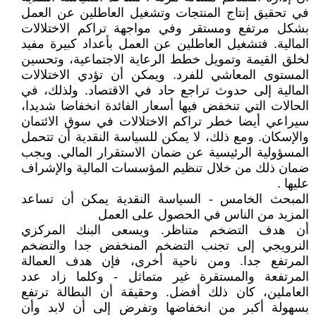
في تحقيق إنتاج المنتجات وتشغيل العاطلين عن العمل
بشكل مرتفع ومستقر وفي مواجهة تراكم الاختلالات
المالية. فتشغيل العاطلين عن العمل بأعداد كبيرة مفيد
لخلق القيمة وتمويل خطط الرعاية الاجتماعية، وتحسين
المستوى المعاشي للفرد. ويمكن أن تؤدي الاختلالات
المالية إلى حدوث تراجع حاد في الاقتصاد. ولذلك، في
الحالات التي تنخفض فيها أسعار الفائدة انخفاضا شديدا،
سيراعي أيضا خطر تراكم الاختلالات في سوق الائتمان
والإسكان. ومع ذلك، لا يمكن للسياسة النقدية أن تتحمل
المسؤولية الرئيسية عن ضمان الاستقرار المالي. ويجب
ضمان ذلك من خلال تنظيم المؤسسات المالية والإشراف
عليها .
المبحث الخامس - السياسة النقدية يمكن أن تساعد
المزيد من الناس في الحصول على العمل
أن هدف التضخم متناظر. ويسعى البنك المركزي
النرويجي إلى تجنب التضخم المنخفض جدا والتضخم
المرتفع جدا. ومن ناحية أخرى، فإن هدف العمالة
المرتفعة والمستقرة غير متماثل - وكلما زاد عدد
العاملين، كان ذلك أفضل. وحقيقة أن البطالة ترتفع
بسهولة أكبر من انخفاضها وتفرض إلى أن لابد وأن