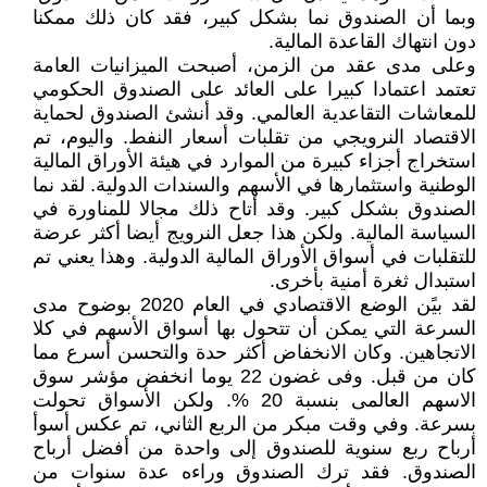
وبما أن الصندوق نما بشكل كبير، فقد كان ذلك ممكنا
دون انتهاك القاعدة المالية.
وعلى مدى عقد من الزمن، أصبحت الميزانيات العامة
تعتمد اعتمادا كبيرا على العائد على الصندوق الحكومي
للمعاشات التقاعدية العالمي. وقد أنشئ الصندوق لحماية
الاقتصاد النرويجي من تقلبات أسعار النفط. واليوم، تم
استخراج أجزاء كبيرة من الموارد في هيئة الأوراق المالية
الوطنية واستثمارها في الأسهم والسندات الدولية. لقد نما
الصندوق بشكل كبير. وقد أتاح ذلك مجالا للمناورة في
السياسة المالية. ولكن هذا جعل النرويج أيضا أكثر عرضة
للتقلبات في أسواق الأوراق المالية الدولية. وهذا يعني تم
استبدال ثغرة أمنية بأخرى.
لقد بيًن الوضع الاقتصادي في العام 2020 بوضوح مدى
السرعة التي يمكن أن تتحول بها أسواق الأسهم في كلا
الاتجاهين. وكان الانخفاض أكثر حدة والتحسن أسرع مما
كان من قبل. وفى غضون 22 يوما انخفض مؤشر سوق
الاسهم العالمى بنسبة 20 %. ولكن الأسواق تحولت
بسرعة. وفي وقت مبكر من الربع الثاني، تم عكس أسوأ
أرباح ربع سنوية للصندوق إلى واحدة من أفضل أرباح
الصندوق. فقد ترك الصندوق وراءه عدة سنوات من