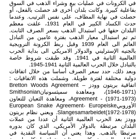
في الكرونات في عمليات بيع وشراء الذهب في السوق
بفاعلية كبيرة. وكانت بلدان أخرى قد حصلت بالفعل، أو
حصلت في نهاية المطاف، على نفس الترتيب. وعندما
حدث الكساد الكبير في العام 1931، علقت معظم
البلدان حقها في استبدال الذهب بسعر الصرف الثابت.
ثم تم استبدال معيار الذهب بفترة عامين من التبادل
العائم الى العام 1939 وقبل ربط الكرونة النرويجية
بالجنيه الإسترليني والدولار الامريكي الى بداية الحرب
العالمية الثانية في 1941. وقد طبقت شروط خاصة
بالتبادل خلال الحرب العالمية الثانية 1941-1945.
وبعد ذلك، حدد سعر الصرف أساسا من خلال اتفاقات
دولية مختلفة لفترة طويلة. وشملت هذه الاتفاقيات :
اتفاقية بريتون وودز – Bretton Woods Agreement
(1946-1971)، ومعاهدة سميثسونيانSmithsonian
Agreement - (1971-1973)، ومعاهدة الثعبان للتعاون
الأوروبيEuropean Snake Agreement- Europeiske
Slangesamarbeidet(1972-1978). ويعني نظام بريتون
وودز بعد الحرب العالمية الثانية أن عددا من عملات
البلدان مرتبطة بالدولار الأمريكي، الذي كان بدوره
مرتبطا بالذهب. وهذا يعني أن السياسة النقدية في