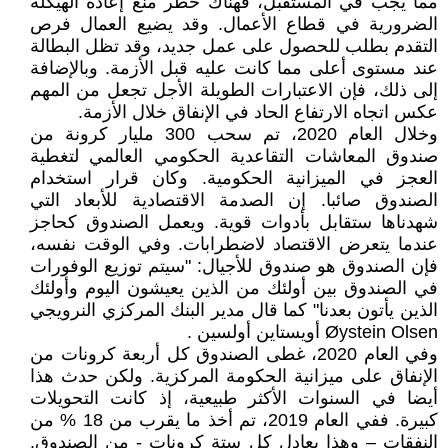
مما يجب في المستقبل، فهناك خطر منع إعادة الهيكلة
الضرورية في قطاع الأعمال. وقد يضيع العمال فرص
التقدم بطلب للحصول على عمل جديد، وقد تظل البطالة
عند مستوى أعلى مما كانت عليه قبل الأزمة. وبالإضافة
إلى ذلك، فإن الاعتبارات الطويلة الأجل تجعل من المهم
عكس اتجاه الارتفاع الحاد في الإنفاق خلال الأزمة.
وخلال العام 2020، تم سحب 300 مليار كرونة من
صندوق المعاشات التقاعدية الحكومي العالمي لتغطية
العجز في الميزانية الحكومية. وكان قرار استخدام
الصندوق صائبا. إن الصدمة الاقتصادية للأبعاد التي
شهدناها ستقابل بأدوات قوية. ويعمل الصندوق كحاجز
عندما يتعرض الاقتصاد لاضطرابات. وفي الوقت نفسه،
فإن الصندوق هو صندوق للأجيال: "سيتم توزيع الوفورات
في الصندوق بين أولئك من الذين يعيشون اليوم وأولئك
الذين يأتون بعدنا" كما قال مدير البنك المركزي النرويجي
Øystein Olsen أويستاين أولسين .
وفي العام 2020، غطى الصندوق كل أربعة كرونات من
الإنفاق على ميزانية الحكومة المركزية. ولكن حدث هذا
أيضا في السنوات الأكثر طبيعية، إذ كانت التحويلات
كبيرة. ففي العام 2019، تم أخذ ما يقرب من 18 % من
النفقات – وهذا يعادل كل ستة كرونات - من الصندوق.