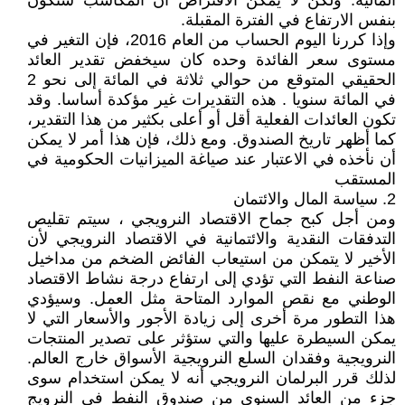
المالية. ولكن لا يمكن الافتراض أن المكاسب ستكون
بنفس الارتفاع في الفترة المقبلة.
وإذا كررنا اليوم الحساب من العام 2016، فإن التغير في
مستوى سعر الفائدة وحده كان سيخفض تقدير العائد
الحقيقي المتوقع من حوالي ثلاثة في المائة إلى نحو 2
في المائة سنويا . هذه التقديرات غير مؤكدة أساسا. وقد
تكون العائدات الفعلية أقل أو أعلى بكثير من هذا التقدير،
كما أظهر تاريخ الصندوق. ومع ذلك، فإن هذا أمر لا يمكن
أن نأخذه في الاعتبار عند صياغة الميزانيات الحكومية في
المستقب
2. سياسة المال والائتمان
ومن أجل كبح جماح الاقتصاد النرويجي ، سيتم تقليص
التدفقات النقدية والائتمانية في الاقتصاد النرويجي لأن
الأخير لا يتمكن من استيعاب الفائض الضخم من مداخيل
صناعة النفط التي تؤدي إلى ارتفاع درجة نشاط الاقتصاد
الوطني مع نقص الموارد المتاحة مثل العمل. وسيؤدي
هذا التطور مرة أخرى إلى زيادة الأجور والأسعار التي لا
يمكن السيطرة عليها والتي ستؤثر على تصدير المنتجات
النرويجية وفقدان السلع النرويجية الأسواق خارج العالم.
لذلك قرر البرلمان النرويجي أنه لا يمكن استخدام سوى
جزء من العائد السنوي من صندوق النفط في النرويج