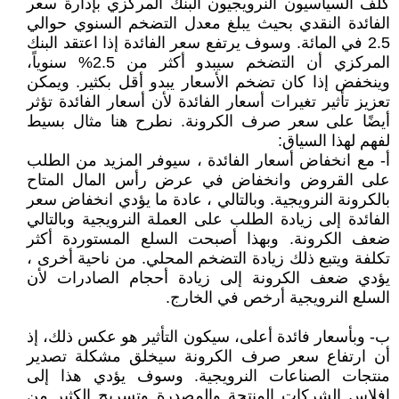
كلف السياسيون النرويجيون البنك المركزي بإدارة سعر
الفائدة النقدي بحيث يبلغ معدل التضخم السنوي حوالي
2.5 في المائة. وسوف يرتفع سعر الفائدة إذا اعتقد البنك
المركزي أن التضخم سيبدو أكثر من 2.5% سنوياً،
وينخفض إذا كان تضخم الأسعار يبدو أقل بكثير. ويمكن
تعزيز تأثير تغيرات أسعار الفائدة لأن أسعار الفائدة تؤثر
أيضًا على سعر صرف الكرونة. نطرح هنا مثال بسيط
لفهم لهذا السياق:
أ- مع انخفاض أسعار الفائدة ، سيوفر المزيد من الطلب
على القروض وانخفاض في عرض رأس المال المتاح
بالكرونة النرويجية. وبالتالي ، عادة ما يؤدي انخفاض سعر
الفائدة إلى زيادة الطلب على العملة النرويجية وبالتالي
ضعف الكرونة. وبهذا أصبحت السلع المستوردة أكثر
تكلفة ويتبع ذلك زيادة التضخم المحلي. من ناحية أخرى ،
يؤدي ضعف الكرونة إلى زيادة أحجام الصادرات لأن
السلع النرويجية أرخص في الخارج.
ب- وبأسعار فائدة أعلى، سيكون التأثير هو عكس ذلك، إذ
أن ارتفاع سعر صرف الكرونة سيخلق مشكلة تصدير
منتجات الصناعات النرويجية. وسوف يؤدي هذا إلى
افلاس الشركات المنتجة والمصدرة وتسريح الكثير من