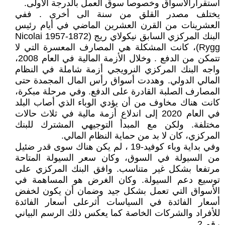
استقرارالأسواق وخصوصاً سوق العمل بالدرجة الأولى.
يختلف مصدر القلق من سنة الى أخرى . ففي
العشرينات من القرن العشرين الماضي في أيام رئيس
البنك المركزي السابق نيكولاي ريج (1872-1957 Nicolai
Rygg)، كانت المشكلة هي المصارف المعسرة التي لا
تتمكن من الدفع . وخلال الأزمة المالية في العام 2008،
واجه البنك المركزي النرويجي أزمة شاملة في النظام
المالي الدولي. وهددت أسواق رأس المال المجمدة حتى
المصارف الصلبة القادرة على الدفع. وفي مرحلة مبكرة،
كانت هناك مخاوف من أن يؤدي الوباء الذي أصاب البلد
في العام 2020 إلى اندلاع أزمة مالية في ثلاث حالات
مختلفة. ولكن مع المبدأ التوجيهي المشترك للبنك
المركزي، كان لا بد من حماية النظام المالي.
وفي بداية وباء كوفيد-19 ، لم يكن هناك سوى قدر ضئيل
من السيولة في السوق، وكان سعر السيولة المتاحة
مرتفعا بشكل غير متناسب. وافق البنك المركزي على
توسيع دعم السيولة. وكان الغرض هو المساهمة في
الأسواق التي تعمل بشكل جيد وضمان أن يكون لخفض
أسعار الفائدة في السياسات أثرعلى أسعار الفائدة
للأفراد والشركات الخاصة كما يعكس ذلك الرسم البياني
رقم 2.