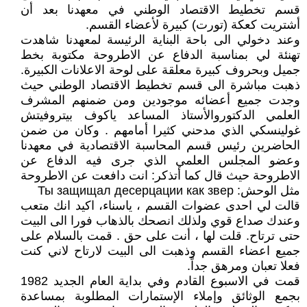
قسم تخطيط الاقتصاد الوطني في معهدنا بعد أن
أشتريت كعكة (تورت) كبيرة لأعضاء القسم.
وعند دخولي الى باحة البناية الرئيسة لمعهدنا شاهدت
تهنئة لي بمناسبة الدفاع عن الاطروحة مكتوبة بخط
جميل وبحروف كبيرة معلقة على لوحة الاعلانات الكبيرة.
ذهبت مباشرة الى قسم تخطيط الاقتصاد الوطني حيث
وجدت جميع أعضائه موجودين ومن ضمنهم المشرف
العلمي الدكتوروالأستاذ المساعد ياكوف بيتروفيتش
غولينسكي الذي مدحني كثيرا أمامهم . وكان من ضمن
الحاضرين رئيس قسم المحاسبة الاقتصادية في معهدنا
وعضو المجلس العلمي الذي جرى فيه الدفاع عن
الاطروحة حيث قال كما أتذكر: انت دافعت عن الاطروحة
مثل الوحش: Ты защищал десерцации как звер
قالت لي احدى عضوات القسم ، ياسناء، اكيد انك متعب
وعندك صداع قوي ولذلك انصحك بالذهاب فورا الى البيت
حتى ترتاح. قلت لها ، أنت على حق . قمت بالسلام على
جميع اعضاء القسم وذهبت الى البيت لارتاح لاني كنت
فعلا تعبان ومرهق جداً.
قمت في الاسبوع القادم وفي بداية العام الجديد 1982
بجمع الوثائق وإملاء الإستمارات المطلوبة بمساعدة