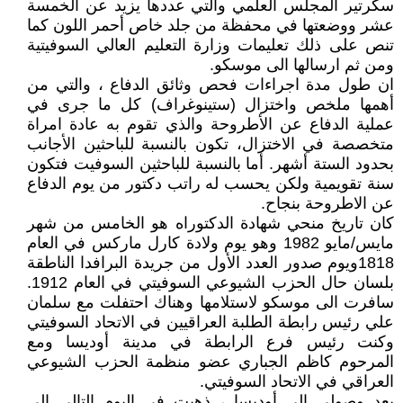
سكرتير المجلس العلمي والتي عددها يزيد عن الخمسة
عشر ووضعتها في محفظة من جلد خاص أحمر اللون كما
تنص على ذلك تعليمات وزارة التعليم العالي السوفيتية
ومن ثم ارسالها الى موسكو.
ان طول مدة اجراءات فحص وثائق الدفاع ، والتي من
أهمها ملخص واختزال (ستينوغراف) كل ما جرى في
عملية الدفاع عن الأطروحة والذي تقوم به عادة امراة
متخصصة في الاختزال، تكون بالنسبة للباحثين الأجانب
بحدود الستة أشهر. أما بالنسبة للباحثين السوفيت فتكون
سنة تقويمية ولكن يحسب له راتب دكتور من يوم الدفاع
عن الاطروحة بنجاح.
كان تاريخ منحي شهادة الدكتوراه هو الخامس من شهر
مايس/مايو 1982 وهو يوم ولادة كارل ماركس في العام
1818ويوم صدور العدد الأول من جريدة البرافدا الناطقة
بلسان حال الحزب الشيوعي السوفيتي في العام 1912.
سافرت الى موسكو لاستلامها وهناك احتفلت مع سلمان
علي رئيس رابطة الطلبة العراقيين في الاتحاد السوفيتي
وكنت رئيس فرع الرابطة في مدينة أوديسا ومع
المرحوم كاظم الجباري عضو منظمة الحزب الشيوعي
العراقي في الاتحاد السوفيتي.
بعد وصولي الى أوديسا ، ذهبت في اليوم التالي الى