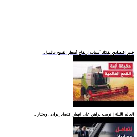
.. خبير اقتصادي يفكك أسباب ارتفاع أسعار القمح عالميا
.. العالم الليلة | ترمب يراهن على انهيار اقتصاد إيران.. ويختار