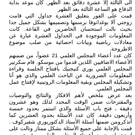
الى الثالثة إلا عشرة دقائق بعد الظهر. كان موعد بداية
الدفاع هو الساعة الثالثة بعد الظهر
قمت على الفور بتعليق العشرة جداول التي قامت
زوجتي آلا بوغدانوفا برسمها وتصميمها بشكل جميل جدا
بحيث نالت استحسان الحاضرين في القاعة. كانت
المعلومات الموجودة في الجداول العشرة عبارة عن
معادلات رياضية وبيانات احصائية من صلب موضوع
الاطروحة.
كان عدد أعضاء المجلس العلمي 21 عضواً، من ضمنهم
الأعضاء الاضافيين اللذين قدموا من موسكو. قام سكرتير
المجلس العلمي يوري كنيجنيك بافتتاح الجلسة وقراءة
المعلومات الضرورية عن الباحث العلمي والذي هو أنا
وتشكيلة المجلس وبقية المعلومات الروتينية لإفتتاح عمل
المجلس العلمي.
بعد عرض ملخص لأهم الافكار والنتائج والتوصيات
والمقترحات ضمن الوقت المحدد لذلك وهو عشرون
دقيقة ، فتح باب الأسئلة والذي استمر بحدود خمسة
وأربعون دقيقة. كان عدد الأسئلة بحدود العشرين كما
أتذكرومن ضمنها أسئلة الأستاذ الدكتوريوري شفيركوف .
قمت بالإجابة على جميع الأسئلة بشكل ممتاز ونالت على