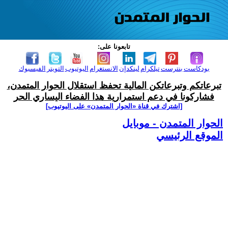
تابعونا على:
بودكاست
بنترست
تيلكرام
لينكدإن
الانستغرام
اليوتيوب
التويتر
الفيسبوك
تبرعاتكم وتبرعاتكن المالية تحفظ استقلال الحوار المتمدن،
فشاركونا في دعم استمرارية هذا الفضاء اليساري الحر
[اشترك في قناة ‫«الحوار المتمدن» على اليوتيوب]
الحوار المتمدن - موبايل
الموقع الرئيسي