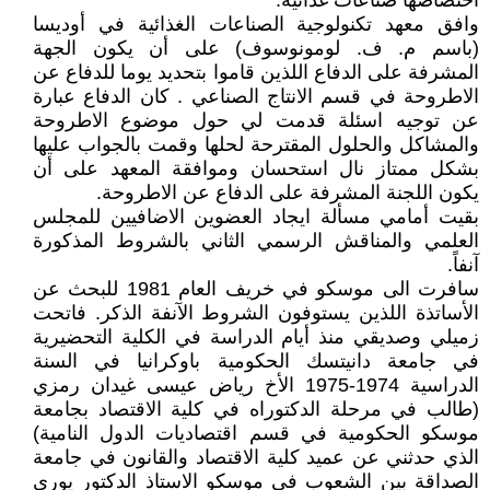
اختصاصها صناعات غذائية.
وافق معهد تكنولوجية الصناعات الغذائية في أوديسا
(باسم م. ف. لومونوسوف) على أن يكون الجهة
المشرفة على الدفاع اللذين قاموا بتحديد يوما للدفاع عن
الاطروحة في قسم الانتاج الصناعي . كان الدفاع عبارة
عن توجيه اسئلة قدمت لي حول موضوع الاطروحة
والمشاكل والحلول المقترحة لحلها وقمت بالجواب عليها
بشكل ممتاز نال استحسان وموافقة المعهد على أن
يكون اللجنة المشرفة على الدفاع عن الاطروحة.
بقيت أمامي مسألة ايجاد العضوين الاضافيين للمجلس
العلمي والمناقش الرسمي الثاني بالشروط المذكورة
آنفاً.
سافرت الى موسكو في خريف العام 1981 للبحث عن
الأساتذة اللذين يستوفون الشروط الآنفة الذكر. فاتحت
زميلي وصديقي منذ أيام الدراسة في الكلية التحضيرية
في جامعة دانيتسك الحكومية باوكرانيا في السنة
الدراسية 1974-1975 الأخ رياض عيسى غيدان رمزي
(طالب في مرحلة الدكتوراه في كلية الاقتصاد بجامعة
موسكو الحكومية في قسم اقتصاديات الدول النامية)
الذي حدثني عن عميد كلية الاقتصاد والقانون في جامعة
الصداقة بين الشعوب في موسكو الاستاذ الدكتور يوري