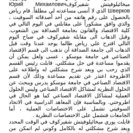
ميخائيلوفيتش شفيركوفЮрий Михаилович
Шверков الذي لا أنسى مساعدته لي مطلقاً. قام رياض
بالحصول على رقم هاتفه من أحد أصدقائه السوفيت ،
والذي وافق مشكوراً على مقابلتي في اليوم التالي في
كلية الاقتصاد والقانون بجامعة الصداقة بين الشعوب.
وقبل الذهاب الى مقابلة شفيركوف في صباح اليوم
التالي اقترح علي رياض طالما يوجد عندنا وقت قبل
الذهاب الى جامعة الصداقة أن نذهب الى قسم الإقتصاد
الصناعي في جامعة موسكو ، عسى ولعل يمكن أن
يقدموا مساعدة في حل مشكلتي. قابلت رئيس القسم
الذي رحب بي وبعد شرح مشكلتي له واطلاعه على
الاطروحة اعتذر عن تقديم مساعدة وذلك لأن قسم
الاقتصاد الصناعي في جامعة موسكو يدرس ويبحث عن
الحلول النظرية لمشاكل الاقتصاد الصناعي وليس الحلول
العملية لمشاكل الاقتصاد الصناعي كما هو الحال قي
اطروحتي. وبالمناسبة فإن المعاهد الدراسية في الاتحاد
السوفيتي تشمل على الاختصاصات العملية ، أما
الجامعات فتشمل على الاختصاصات النظرية .
قابلت يوري ميخائيلوفيتش شفيركوف في الوقت المحدد
وبعد شرح مشكلتي له بالكامل وكوني لم اتمكن من