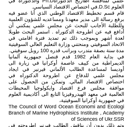
علمي لمناقشة أطاريح الدكتوراهPh.D والدكتوراه في
العلوم D.Sc.في اختصاص الاقتصاد السياسي.
قام قسم تخطيط الاقتصاد الوطني الذي أنا عضو فيه
برفع رسالة الى مدير معهدنا ومساعديه للشؤون العلمية
وللطلبة الأجانب للبحث عن مجلس علمي يمكنني أن
أدافع فيه عن اطروحة الدكتوراه . استمر البحث طويلا
لعدة أشهر وبموجب ذلك تم تمديد فترة اقامتي في
الاتحاد السوفيتي ومنحتني وزارة التعليم العالي السوفيتية
مدة سنة بصفة متدرب وبراتب قدره 100 روبل سوفيتي.
في بداية العام 1982 قدم قنصل جمهورية ألمانيا
الديمراطية من كييف عاصمة أوكرانيا في زيارة الى
أوديسا لمساعدة الطالب الألماني فيرنير في ايجاد
مجلس علمي للدفاع عن اطروحة الدكتوراه في
اختصاص الاقتصاد المالي. وتمكن من الحصول على
موافقة مجلس فرع اقتصاد وايكولوجيا المحيطات
العالمية في معهد الهيدروفيزيا التابع الى أكاديمية العلوم
في جمهورية أوكرانيا السوفيتية،
The Council of Word Ocean Economi and Ecologi
Branch of Marine Hydrophisics Institute , Academy
of Sciences of Ukr.SSR
وتم ذلك بدون أن يناقش الطالب فيرنير اطروحته في