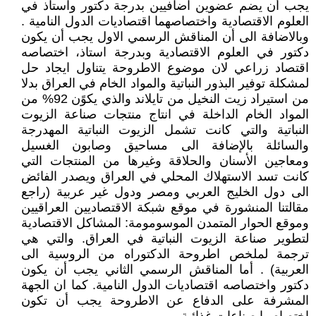
يجب أن يضم عضوين اضافيين بدرجة دكتور واستاذ في
العلوم الاقتصادية واختصاصهما اقتصاديات الدول النامية .
وبالاضافة الى أن المناقش الرسمي الاول يجب أن يكون
دكتور في العلوم الاقتصادية وبدرجة استاذ، اختصاصه
اقتصاد زراعي لان موضوع الاطروحة يتناول ايجاد حل
لمشكلة توفير البذور النباتية والمواد الخام في العراق بدلا
من استيراد زيت النخيل من تايلاند والذي يكوًن 92% من
المواد الخام الداخلة في انتاج منتجات صناعة الزيوت
النباتية والتي كانت تشمل الزيوت النباتية المهدرجة
والسائلة بالإضافة الى مساحيق وصابون الغسيل
ومعاجين الأسنان والحلاقة وغيرها من المنتجات التي
كانت تسد الاستهلاك المحلي في العراق ويصدر الفائض
الى دول الخليج العربي ومصر ودول غير عربية (راجع
مقالتنا المنشورة في موقع شبكة الاقتصاديين العراقيين
وموقع الحوار المتمدن الموسومومة: المشاكل الاقتصادية
لتطوير صناعة الزيوت النباتية في العراق. والتي هي
ترجمة لملخص اطروحة الدكتوراه من الروسية الى
العربية) . أما المناقش الرسمي الثاني يجب أن يكون
دكتور واختصاصه اقتصاديات الدول النامية. كما ان الجهة
المشرفة على الدفاع عن الاطروحة يجب أن تكون