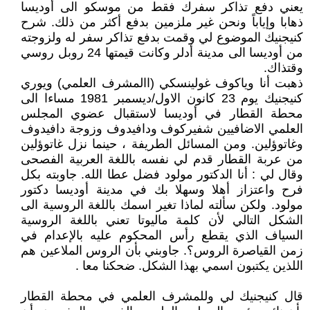
يعني دفع تذاكر سفرك فقط من موسكو الى أوديسا
ذهابا وإياباً ونحن غير ملزمين بدفع أكثر من ذلك. شرح
كنيجنيك الموضوع لي وقمت بدفع تذاكر سفر له ولزوجته
من أوديسا الى مدينة أدلر وكانت قيمتها 24 روبل روسي
وقتذاك.
ذهبت أنا وياكوف غولينسكي (االمشرف العلمي) ويوري
كنيجنيك يوم 23 كانون الاول/ديسمبر 1981 مساءا الى
محطة القطار في أوديسا لاستقبال عضوي المجلس
العلمي الاضافيين شفيركوف ودافيدوف وزوجة دافيدوف
وغاتوؤلين. ومن المسائل الطريفة ، حينما نزل غاتوؤلين
من عربة القطار قدم لي نفسه باللغة العربية الفصحى
وقال لي : أنا الدكتور مولود فضل عطا الله. جاوبته بكل
فرح واعتزاز أهلا وسهلا بك في مدينة أوديسا دكتور
مولود. ولكن سألته لماذا تغير اسمك باللغة الروسية الى
الشكل التالي لأن كلمة ماليوتا تعني باللغة الروسية
السياف الذي يقطع رأس المحكوم عليه بالإعدام في
زمن القياصرة الروس؟. جاوبني بأن الروس الملاعين هم
اللذين يكتبون اسمي بهذا الشكل. ضحكنا معا .
قال كنيجنيك لي وللمشرف العلمي في محطة القطار