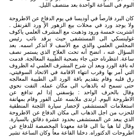
النوم في الساعة الواحدة بعد منتصف الليل.
كان البرد قارصاً في أوديسا في يوم الدفاع عن الاطروحة
ولا يوجد ورد في محلات بيع الزهور الإً ورد القرنفل .
اشتريت خمسة ورود وذهبت مع المشرف العلمي ياكوف
غولينسكي الى المستشفى حيث يرقد نائب رئيس
المجلس العلمي والذي مع الأسف لا أتذكر اسمه. بعد
السؤال عنه ، اتضح أنه تحت العلاج الذي يستمر نصف
ساعة. انتظرناه حتى جاء بصحبة الطبيبة المعالجة. قدمت
له باقة الورد وبعد أن شرح المشرف العلمي له الظروف
التي أمر بها وقرب انتهاء الاقامة في الاتحاد السوفيتي،
رق قلبه وقام بتقديم باقة الورد الى الطبيبة المعالجه
حتى تسمح له بالذهاب الى مكان عمله. التفت نحوي
وقال بالحرف الواحد : يؤسفني إذا لم تدافع عن
الاطروحة اليوم. ارتدى ملابسه على الفور وقام بمهاتفة
استعلامات المستشفى لإحضار سيارة اللجنة المنطقية
للحزب من اجل الذهاب الى مكان الدفاع عن الاطروحة
الذي يبعد عن المستشفى بحدود عشرة دقائق بالسيارة.
وقال لنا هيا بنا الى قاعة معهدنا المخصصة للدفاع عن
اطروحات الدكتوراه. دخلنا القاعة معاُ وكان الساعة تشير