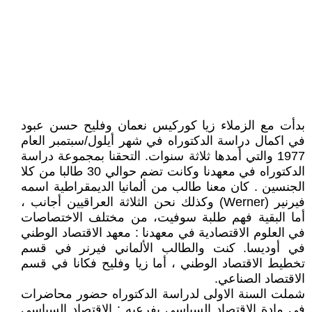
بدأت مع الزملاء زيا كوركيس نعمان وفليح حسن عبود
في اكمال دراسة الدكتوراه في شهر أيلول/سبتمبر العام
1977 والتي أمدها ثلاثة سنوات. التحقنا بمجموعة دراسة
الدكتوراه في معهدنا وكانت تضم حوالي 30 طالبا من كلا
الجنسين . كان معنا طالب من ألمانيا الديمقراطية اسمه
فيرنير (Werner) وكذلك نحن الثلاثة العراقيين أجانب ،
أما البقية فهم طلبة سوفيت، من مختلف الاختصاصات
في العلوم الاقتصادية في معهدنا : معهد الاقتصاد الوطني
في أوديسا. كنت والطالب الألماني فيرنر في قسم
تخطيط الاقتصاد الوطني ، أما زيا وفليح فكانا في قسم
الاقتصاد الصناعي.
شملت السنة الاولى لدراسة الدكتوراه حضور محاضرات
في مادة الاقتصاد السياسي بفرعيه : الاقتصاد السياسي