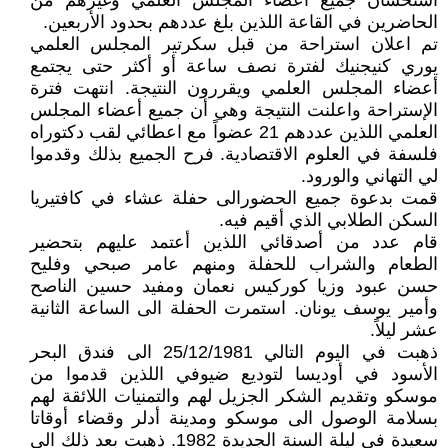
استحسان جميع أعضاء المجلس العلمي وغيرهم من
الحاضرين في القاعة اللذين بلغ عددهم بحدود الأربعين.
تم اعلان استراحة من قبل سكرتير المجلس العلمي
يوري كنيجنيك لفترة نصف ساعة أو أكثر حتى يجتمع
أعضاء المجلس العلمي ويقررون النتيجة. انتهت فترة
الإستراحة واعلنت النتيجة وهي أن جميع أعضاء المجلس
العلمي اللذين عددهم 21 عضواً مع اعطائي لقب دكتوراه
فلسفة في العلوم الاقتصادية. فرح الجميع بذلك وقدموا
لي التهاني والورود.
قمت بدعوة جميع الحضورالى حفلة عشاء في كافتيريا
السكن الطلابي الذي أقيم فيه.
قام عدد من أصدقائي اللذين أعتمد عليهم بتحضير
الطعام والشراب للحفلة ومنهم عامر صبحي وفليح
حسن عبود وزيا كوركيس نعمان ومفيد حسين الناصح
وأمير يوسف يونان. استمرت الحفلة الى الساعة الثانية
عشر ليلاً.
ذهبت في اليوم التالي 25/12/1981 الى فندق البحر
الأسود في أوديسا لتوديع ضيوفي اللذين قدموا من
موسكو وتقديم الشكر الجزيل لهم والتمنيات اللائقة لهم
بسلامة الوصول الى موسكو ومدينة أدلر وقضاء أوقاتا
سعيدة في ليلة السنة الجديدة 1982. ذهبت بعد ذلك الى