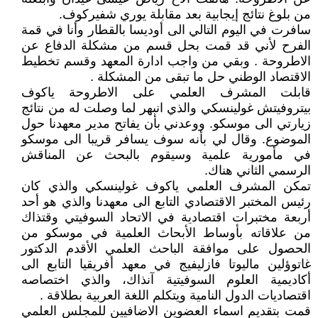
من بلوغ نتائج إيجابية بعد مقابلة يوري شفيركوف.
سافرت في اليوم التالي الى أوديسا بالقطار وأنا في قمة
الفرح لأني قد قمت بحل قسم من مشكلة الدفاع عن
الاطروحة . وبقي من واجب ادارة المعهد وقسم تخطيط
الاقتصاد الوطني حل ما تبقى من المشكلة .
قابلت المشرف العلمي على الاطروحة ياكوف
بيتروفيتش غولينسكي والذي انبهر لما وصلت له من نتائج
زيارتي الى موسكو. ووعدني بأن يفاتح مدير معهدنا حول
الموضوع. وقال لي بأنه سوف يسافر قريبا الى موسكو
في مأمورية علمية وسيقوم بالبحث عن المناقش
الرسمي الثاني هناك.
تمكن المشرف العلمي ياكوف غولينسكي والذي كان
رئيس المختبر الاقتصادي التابع الى معهدنا والذي هو أحد
أربعة مختبرات اقتصادية في الاتحاد السوفيتي وقتذاك
من علاقاته بأوساط الأبحاث العلمية في موسكو من
الحصول على موافقة الباحث العلمي الأقدم الدكتور
غاتوؤلين ماليوتا فازليفيج في معهد أفريقيا التابع الى
أكاديمية العلوم السوفيتية آنذاك، والذي اختصاصه
اقتصاديات الدول النامية ويتكلم اللغة العربية بطلاقة .
قمت بتقديم اسماء العضوين الاضافيين للمجلس العلمي