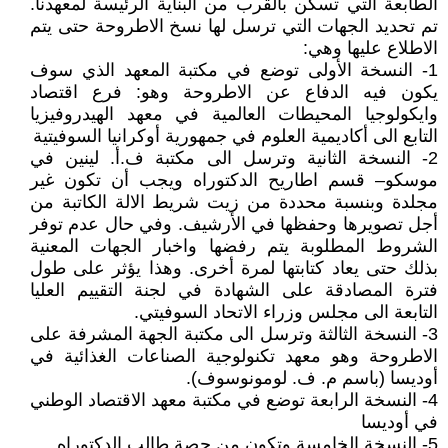
الطابعة التي تسكن بالقرب من البناية الرئيسة لمعهدنا.
تم تحديد الجهات التي ترسل لها نسخ الاطروحة حتى يتم
الاطلاع عليها وهي:
1- النسخة الأولى توضع في مكتبة المعهد الذي سوف
يكون فيه الدفاع عن الاطروحة وهو: فرع اقتصاد
وايكولوجيا المحيطات العالمية في معهد الهيدروفيزيا
التابع الى أكاديمية العلوم في جمهورية أوكرانيا السوفيتية
2- النسخة الثانية وترسل الى مكتبة ف.أ. لينين في
موسكو– قسم اطاريح الدكتوراه ويجب أن تكون غير
مجلدة وبنسبة محددة من زيت شريط الالة الكاتبة من
أجل تصويرها وحفظها في الأرشيف. وفي حال عدم توفر
الشروط المطلوبة يتم رفضها واخبار الجهات المعنية
بذلك حتى يعاد كتابتها لمرة أخرى. وهذا يؤثر على طول
فترة المصادقة على الشهادة في لجنة التقييم العليا
التابعة الى مجلس وزراء الاتحاد السوفيتي.
3- النسخة الثالثة وترسل الى مكتبة الجهة المشرفة على
الاطروحة وهو معهد تكنولوجية الصناعات الغذائية في
أوديسا (باسم م. ف. لومونوسوف).
4- النسخة الرابعة توضع في مكتبة معهد الاقتصاد الوطني
في أوديسا
5- النسخة الخامسة وتكون من حصة طالب الدكتوراه.