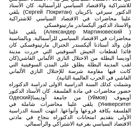
للاشتراكية والاقتصاد السياسي للرأسمالية. كان الأستاذ
الدكتور سيرغي باكريتان (Сергей Покритан) يلقي
علينا محاضرات في الاقتصاد السياسي للاشتراكية
والاستاذ الدكتور أليكساندر مارتينوفسكي
( Александер Мартиновеский) يلقي علينا
محاضرات في الاقتصاد السياسي للرأسمالية. وبالمناسبة
فإن والد أستاذنا أليكسندر الجنرال مارتينوفسكي كان
قائدا لقطعات الجيش السوفيتي التي حررت مدينة
أوديسا البطلة من الاحتلال النازي الألماني الفاشي(كان
لقب المدينة البطلة يطلق على المدن السوفيتية التي
كانت فيها مقاومة شرسة للإحتلال النازي الألماني
الفاشي في الحرب العالمية الثانية).
وشملت كذلك السنة الدراسية الاولى لدراسة الدكتوراه
حضور محاضرات في مادة الفلسفة. كان الأستاذ الدكتور
أويموف (Уймов) من جامعة أوديسا(Одеский
Университет) يلقي علينا محاضرات شاملة في
الفلسفة بكافة فروعها وأنواعها. انتهت السنة الدراسية
الأولى بتقديم امتحانات الدكتوراه بنجاح في مادتي
الاقتصاد السياسي بفرعية الاشتراكي والرأسمالي.