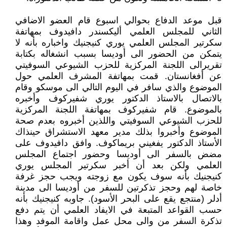
قبل موعد الدفاع بحوالي اسبوع قام العضو الاضافي
الثاني للمجلس العلمي أليكسندر دافيدوف بمهاتفة
سكرتير المجلس العلمي يوري كنيجنيك واخباره بأنه لا
يتمكن من الحضور الى أوديسا بسبب انشغاله بكتابة
تقريرالى اللجنة المركزية للحزب الشيوعي السوفيتي
عن أفغانستان. قمت بمهاتفة المشرف العلمي حول
الموضوع والذي سافر في اليوم التالي الى موسكو وقام
بالاتصال بالاستاذ الدكتور يوري شفيركوف وأخبره
بالموضوع. قام شفيركوف بمهاتفة اللجنة المركزية
للحزب الشيوعي السوفيتي واللذين أخبروه بعدم صحة
الموضوع وأخبروا بذلك مدير معهد الاستشراق حينذاك
الأستاذ الدكتور يفغيني بريماكوف. وافق دافيدوف على
مضض بالسفر الى أوديسا وحضور اجتماع المجلس
العلمي ولكن بعد أن أخبر سكرتير المجلس يوري
كنيجنيك بأنه سوف يكون مع زوجته ويجب حجز غرفة
خاصة لهم وحجز تذكرتين للسفر من أوديسا الى مدينة
أدلر (منتجع يقع على البحر الأسود). جاوبه كنيجنيك بأنه
حسب القواعد المتبعة في الايفاد العلمي أن يتم دفع
تذكرة السفر من والى محل عمل واقامة الموفد وهذا