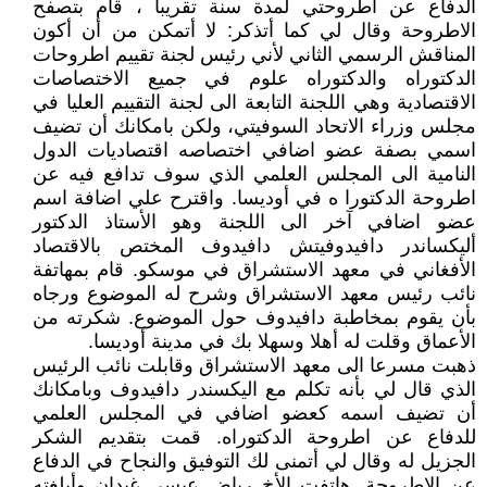
الدفاع عن اطروحتي لمدة سنة تقريبا ، قام بتصفح
الاطروحة وقال لي كما أتذكر: لا أتمكن من أن أكون
المناقش الرسمي الثاني لأني رئيس لجنة تقييم اطروحات
الدكتوراه والدكتوراه علوم في جميع الاختصاصات
الاقتصادية وهي اللجنة التابعة الى لجنة التقييم العليا في
مجلس وزراء الاتحاد السوفيتي، ولكن بامكانك أن تضيف
اسمي بصفة عضو اضافي اختصاصه اقتصاديات الدول
النامية الى المجلس العلمي الذي سوف تدافع فيه عن
اطروحة الدكتورا ه في أوديسا. واقترح علي اضافة اسم
عضو اضافي آخر الى اللجنة وهو الأستاذ الدكتور
أليكساندر دافيدوفيتش دافيدوف المختص بالاقتصاد
الأفغاني في معهد الاستشراق في موسكو. قام بمهاتفة
نائب رئيس معهد الاستشراق وشرح له الموضوع ورجاه
بأن يقوم بمخاطبة دافيدوف حول الموضوع. شكرته من
الأعماق وقلت له أهلا وسهلا بك في مدينة أوديسا.
ذهبت مسرعا الى معهد الاستشراق وقابلت نائب الرئيس
الذي قال لي بأنه تكلم مع اليكسندر دافيدوف وبامكانك
أن تضيف اسمه كعضو اضافي في المجلس العلمي
للدفاع عن اطروحة الدكتوراه. قمت بتقديم الشكر
الجزيل له وقال لي أتمنى لك التوفيق والنجاح في الدفاع
عن الاطروحة. هاتفت الأخ رياض عيسى غيدان وأبلغته