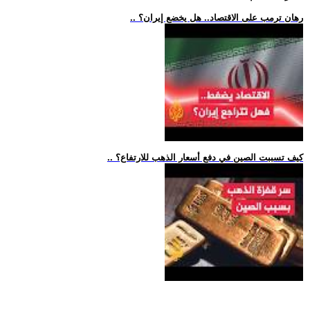
.. رهان ترمب على الاقتصاد.. هل يخضع إيران؟
.. كيف تسببت الصين في دفع أسعار الذهب للارتفاع؟