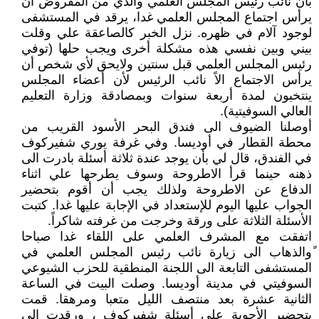
بأن نائب رئيس المجلس العلمي والذي من المفروض أن
يرأس اجتماع المجلس العلمي غدا، يرقد في المستشفى
لوجود آلام في ظهره. نزل الخبر كالصاعقة علي وقلت
بيني وبين نفسي هذه مشكلة أخرى ويجب حلها (توفي
رئيس المجلس العلمي قبل سنتين ولايحق لأي شخص أن
يرأس الاجتماع الاً نائب الرئيس لأن أعضاء المجلس
ينتخبون لمدة أربعة سنوات وبمصادقة وزارة التعليم
العالي السوفيتية).
أوصلنا الضيوف الى فندق البحر الأسود القريب من
محطة القطار في أوديسا. وفي غرفة يوري شفيركوف
في الفندق، قال لي بأن يوجد عندة ثلاثة أسئلة بادرت الى
ذهنه حينما قرأ الاطروحة وسوف يطرحها علي اثناء
الدفاع عن الاطروحة ولذلك يجب أن أقوم بتحضير
الجواب عليها اليوم للإستعداد في الإجابة عليها غدا. كتبت
الأسئلة الثلاثة على ورقة وخرجت من غرفته شاكراً.
اتفقت مع المشرف العلمي على اللقاء غدا صباحا
ًوالذهاب الى زيارة نائب رئيس المجلس العلمي في
المستشفى التابعة الى اللجنة المنطقية للحزب الشيوعي
السوفيتي في مدينة أوديسا. وصلت البيت في الساعة
الثانية عشرة بعد منتصف الليل متعبا ومرهقا. قمت
بتحضير الأجوبة على أسئلة شفيركوف ، ورقدت الى