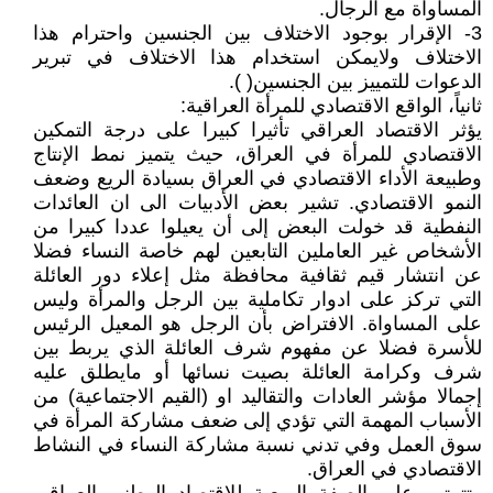
المساواة مع الرجال.
3- الإقرار بوجود الاختلاف بين الجنسين واحترام هذا
الاختلاف ولايمكن استخدام هذا الاختلاف في تبرير
الدعوات للتمييز بين الجنسين( ).
ثانياً، الواقع الاقتصادي للمرأة العراقية:
يؤثر الاقتصاد العراقي تأثيرا كبيرا على درجة التمكين
الاقتصادي للمرأة في العراق، حيث يتميز نمط الإنتاج
وطبيعة الأداء الاقتصادي في العراق بسيادة الريع وضعف
النمو الاقتصادي. تشير بعض الأدبيات الى ان العائدات
النفطية قد خولت البعض إلى أن يعيلوا عددا كبيرا من
الأشخاص غير العاملين التابعين لهم خاصة النساء فضلا
عن انتشار قيم ثقافية محافظة مثل إعلاء دور العائلة
التي تركز على ادوار تكاملية بين الرجل والمرأة وليس
على المساواة. الافتراض بأن الرجل هو المعيل الرئيس
للأسرة فضلا عن مفهوم شرف العائلة الذي يربط بين
شرف وكرامة العائلة بصيت نسائها أو مايطلق عليه
إجمالا مؤشر العادات والتقاليد او (القيم الاجتماعية) من
الأسباب المهمة التي تؤدي إلى ضعف مشاركة المرأة في
سوق العمل وفي تدني نسبة مشاركة النساء في النشاط
الاقتصادي في العراق.