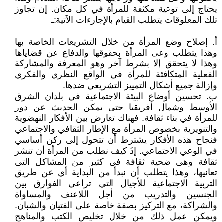
يحتاج إلى توعية مكثفة للمرأة في كل مكان. إن تجاوز
تلك المعلوقات يتطلب القيام بالإجارءات الآتية:ـ
أ‌. إصلاح وضع المرأة من خلال التشريعات الخاصة بها
وهذا يتطلب وعي المرأة بحقوقها والدفاع عن قضاياها
وهذا لا يتحقق إلا بشرط آخر وهو المعرفة والمشاركة
الفعلية المتكافئة للمرأة في الواقع النظري والفكري
وإزالة جميع أشكال التمييز التشريعي ضدها.
ب‌. تحسين أوضاع البيئة الاجتماعية في بلدان الشرق
الأوسط وشمال أفريقيا حتى يمكن الحديث عن دور
للمرأة في بناء ثقافة. فهناك تعارض بين الأفكار النهضوية
والتنويرية بخصوص المرأة مع الإطار الثقافي والاجتماعي
فنجاح هذه الأفكار يشترط أن تتحول إلى ركن أساسي
في الوعي الاجتماعي. إذَ كيف نطلب من المرأة أن تنشر
ثقافة وهي ضحية ثقافة في كثير من المشاكل التي
تعانيها، وهذا يتطلب أن نبدأ من البداية أي عن طريق
التربية الاجتماعية للأجيال التي تراعي الفوارق بين
الجنسين والتدريب من أجل اللاعنف والمساواة
والشراكة، مع التركيز بصفة خاصة على الفتيان والشبان.
ويمكن عمل ذلك من خلال تخليص الكتب والمناهج