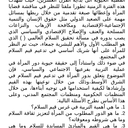
القضية الحيوية الى بداية القرن العشرين، حيث شهدت
هذه الفترة الزمنية تطورا ملفتا للنظر في مناقشة قضايا
المرأة وإعطائها صبغة تقدمية من خلال ربطها بمسائل
مهمة على الصعيد الدولي مثل حقوق الإنسان والتنمية
الإجتماعية-الإقتصادية ومكافحة الإرهاب والنزاعات
المسلحة والعنف والإصلاح الإقتصادي والسياسي الذي
يصب بدوره في مسألة تحقيق السلام العالمي ( ) الذي
هو المطلب الأول والأهم للبشرية جمعاء، حيث تم النظر
للمرأة على أنها شريك أساسي في تدعيم قيم السلام
في المجتمع.
في ضوء ذلك واستناداً إلى حقيقة حيوية دور المرأة في
عملية التربية بفرعيها الاجتماعي والسياسي، فإن
الموضوع يتعلق بدور المرأة في تدعيم قيم السلام في
الشرق الأوسط،وذلك من خلال توعيتها بهذه القيم
وإرشادها لكيفية استخدامها في توجيه أبناءها، من خلال
المنظمات الحكومية ومنظمات المجتمع المدني، وعلى
هذا الأساس نطرح الأسئلة التالية:
1. ما هي أهمية التربية في غرس قيم السلام؟
2. ما هو الدور المطلوب من المرأة لتعزيز ثقافة السلام
وما هي شروطه ومعوقاته؟
3. ما هي القيم والمبادئ المساندة للسلام وما هي