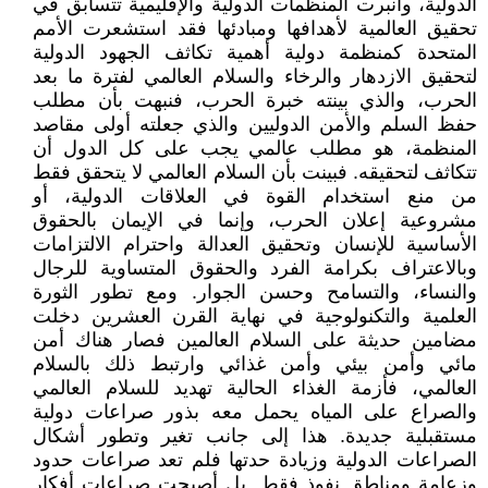
الدولية، وانبرت المنظمات الدولية والإقليمية تتسابق في
تحقيق العالمية لأهدافها ومبادئها فقد استشعرت الأمم
المتحدة كمنظمة دولية أهمية تكاثف الجهود الدولية
لتحقيق الازدهار والرخاء والسلام العالمي لفترة ما بعد
الحرب، والذي بينته خبرة الحرب، فنبهت بأن مطلب
حفظ السلم والأمن الدوليين والذي جعلته أولى مقاصد
المنظمة، هو مطلب عالمي يجب على كل الدول أن
تتكاثف لتحقيقه. فبينت بأن السلام العالمي لا يتحقق فقط
من منع استخدام القوة في العلاقات الدولية، أو
مشروعية إعلان الحرب، وإنما في الإيمان بالحقوق
الأساسية للإنسان وتحقيق العدالة واحترام الالتزامات
وبالاعتراف بكرامة الفرد والحقوق المتساوية للرجال
والنساء، والتسامح وحسن الجوار. ومع تطور الثورة
العلمية والتكنولوجية في نهاية القرن العشرين دخلت
مضامين حديثة على السلام العالمين فصار هناك أمن
مائي وأمن بيئي وأمن غذائي وارتبط ذلك بالسلام
العالمي، فأزمة الغذاء الحالية تهديد للسلام العالمي
والصراع على المياه يحمل معه بذور صراعات دولية
مستقبلية جديدة. هذا إلى جانب تغير وتطور أشكال
الصراعات الدولية وزيادة حدتها فلم تعد صراعات حدود
وزعامة ومناطق نفوذ فقط. بل أصبحت صراعات أفكار