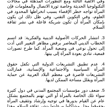
وفي الألفية الثالثة ومع التطورات المذهلة في مجالات
التكنولوجيا الحديثة وخاصة ثورة الاتصال والمعلومات فإن
المرأة تواجه خطر الإقصاء بسبب انخراطها المحدود في
العلوم، وفي التكوين التقني. وفي ظل ذلك لن يكون
بإمكان المرأة أن تكون شريكة فاعلة في نشر ثقافة
السلام.
3. انتشار الحركات الأصولية الدينية والفكرية: قد اتسم
الخطاب الديني المعاصر برفض مظاهر التغيير التي أدت
إلى تحول نوعي في وضعية المرأة. كما طرح تصورات
قمعية، تنادي بعودة المرأة إلى بيتها.
4. عدم تطبيق التشريعات الدولية التي تكفل حقوق
المرأة السياسية والاجتماعية والإنسانية، فمازالت
التشريعات قاصرة في معظم البلاد العربية عن حماية
المرأة ويقلل مساحة الممكن لديها.
5. ضعف دور مؤسسات المجتمع المدني في دول كثيرة
سواء تلك الخاصة بالمرأة أو التي تهتم بالمجتمع بشكل
عام عن القيام بدورها في توجيه وإرشاد وتثقيف المرأة
بحقوقها وحل مشاكلها ورعايتها بنشر ثقافة السلام وهذا