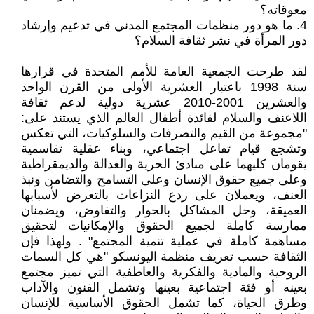
معوقاته؟
4. ما هو دور منظمات المجتمع المدني في تدعيم وإرشاد
دور المرأة في نشر ثقافة السلام؟
لقد طرحت الجمعية العامة للأمم المتحدة في قرارها
سنة 1998 باعتبار العشرية الأولى من القرن الواحد
والعشرين 2001-2010 عشرية دولية لدعم ثقافة
اللاعنف والسلام لفائدة أطفال العالم الذي يستند على:
"مجموعة من القيم والتصرفات والسلوكيات، التي تعكس
وتشجع قيام تفاعل اجتماعي، وبناء عقلية تقاسمية
يقومان كليهما على مبادئ الحرية والعدالة والديمقراطية
وعلى جميع حقوق الإنسان وعلى التسامح والتضامن ونبذ
العنف، ويعملان على ردع النزاعات بالتعرض لأسبابها
العميقة، وحل المشاكل بالحوار والتفاوض، ويضمنان
ممارسة كاملة لجميع الحقوق والإمكانيات لتحقيق
مساهمة كاملة في عملية تنمية المجتمع" . ولهذا فإن
الثقافة حسب تعريف منظمة اليونسكو "هي كل السمات
الروحية والمادية والفكرية والعاطفية التي تميز مجتمع
بعينه أو فئة اجتماعية بعينها وتشمل الفنون والآداب
وطرق الحياة، كما تشمل الحقوق الأساسية للإنسان