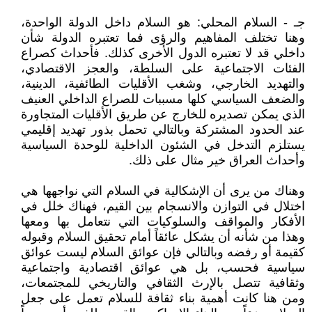
جـ - السلام المحلي: هو السلام داخل الدولة الواحدة،
وهنا تختلف المفاهيم والرؤى فما تعتبره الدولة شأن
داخلي قد لا تعتبره الدول الأخرى كذلك. فأحداث كصراع
الفئات الاجتماعية على السلطة، والعجز الاقتصادي،
والتهديد الخارجي، وشغب الأقليات الطائفية، الدينية،
والضعف السياسي كلها مسببات للصراع الداخلي العنيف
الذي يمكن تصديره للخارج عن طريق الأقليات المتجاورة
عند الحدود المشتركة وبالتالي تحمل بذور تهديد إقليمي
يستلزم التدخل في الشئون الداخلية للوحدة السياسية
وأحداث العراق خير مثال على ذلك.
وهناك من يرى أن الإشكالية في السلام التي نواجهها هي
اختلال في التوازن والانسجام بين القيم، فهناك خلل في
الأفكار والمواقف والسلوكيات التي نتعامل بها ومعها
وهذا من شأنه أن يشكل عائقاً أمام تحقيق السلام وقبوله
كقيمة أو رفضه وبالتالي فإن عوائق السلام ليست عوائق
سياسية فحسب، بل هي عوائق اقتصادية واجتماعية
وثقافية تتصل بالإرث الثقافي والتاريخي للمجتمعات،
ومن هنا كانت أهمية بناء ثقافة للسلام تعمل على جعل