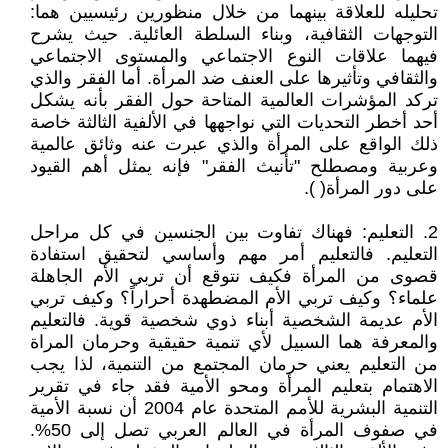
تحليله للعلاقة بينهما من خلال منظورين رئيسيين هما:
التوجهات الثقافية، وبناء السلطة العائلية. حيث يشرح
فيهما علاقات النوع الاجتماعي والمستوى الاجتماعي
والثقافي وتأثيرها على العنف ضد المرأة. أما الفقر والذي
تركد المؤشرات العالمية المتاحة حول الفقر بأنه يشكل
أحد أخطر التحديات التي نواجهها في الألفية الثالثة خاصة
ذلك الواقع على المرأة والذي عبرت عنه وثائق عالمية
وعربية ومصطلح "تأنيث الفقر" فإنه يمثل أهم القيود
على دور المرأة( ).
2. التعليم: فهناك تفاوت بين الجنسين في كل مراحل
التعليم. فالتعليم أمر مهم وأساسي لتحقيق استفادة
قصوى من المرأة فكيف نتوقع أن تربي الأم الجاهلة
علماء؟ وكيف تربي الأم المضطهدة أحراراً؟ وكيف تربي
الأم عديمة الشخصية أبناء ذوي شخصية قوية. فالتعليم
والمعرفة هما السبيل لأي تنمية حقيقية وحرمان المراة
من التعليم يعني حرمان المجتمع من التنمية، لذا يجب
الاهتمام بتعليم المرأة ومحو الأمية فقد جاء في تقرير
التنمية البشرية للأمم المتحدة عام 2004 أن نسبة الأمية
في صفوف المرأة في العالم العربي تصل إلى 50%.