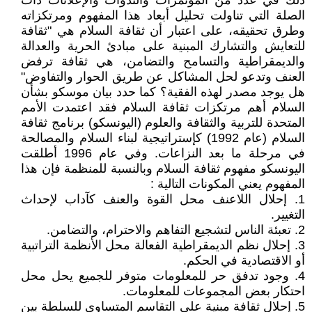
ذلك في عدد من المؤتمرات والندوات والإعلانات ذات
الصلة التي تناولت تحليل أبعاد هذا المفهوم ومرتكزاته
وطرق تحقيقه، على اعتبار أن ثقافة السلام هي "ثقافة
للتعايش والتشارك المبنية على مبادئ الحرية والعدالة
والديمقراطية والتسامح والتضامن، هي ثقافة ترفض
العنف وتدعو لحل المشاكل عن طريق الحوار والتفاوض"
هل يوجد مصدر لهذه الفقية؟ كما حدد بيان موسكو بشأن
السلام أهم مرتكزات ثقافة السلام فقد اعتمدت الأمم
المتحدة للتربية والثقافة والعلوم (اليونسكو) برنامج ثقافة
السلام (عام 1992) كإستراتيجية لبناء السلام والمصالحة
في مرحلة ما بعد النزاعات. وفي عام 1996 أطلقت
اليونسكو مفهوم ثقافة السلام وبالنسبة للمنظمة فإن هذا
المفهوم يعني المكونات التالية :
1. إحلال اللاعنف محل القوة والعنف كآداب لإحداث
التغيير.
2. تعبئة الناس لتشجيع التفاهم والاحترام، والتضامن.
3. إحلال نظم الديمقراطية الفعالة محل الأنظمة التراتبية
أو الاقتصادية في الحكم.
4. وجود تدفق حر للمعلومات متوفر للجميع يحل محل
احتكار بعض المجموعات للمعلومات.
5. إحلال ثقافة مبنية على التقاسم المتساوي للسلطة بين