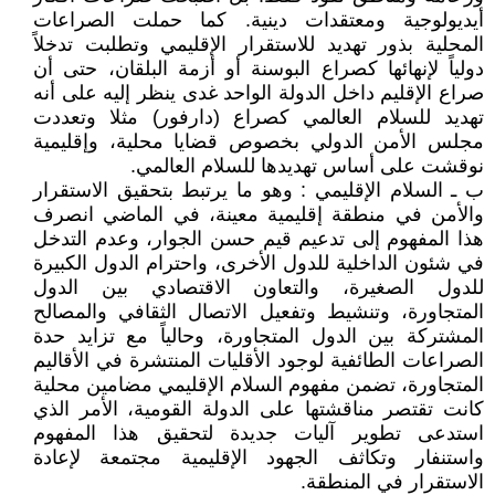
أيديولوجية ومعتقدات دينية. كما حملت الصراعات
المحلية بذور تهديد للاستقرار الإقليمي وتطلبت تدخلاً
دولياً لإنهائها كصراع البوسنة أو أزمة البلقان، حتى أن
صراع الإقليم داخل الدولة الواحد غدى ينظر إليه على أنه
تهديد للسلام العالمي كصراع (دارفور) مثلا وتعددت
مجلس الأمن الدولي بخصوص قضايا محلية، وإقليمية
نوقشت على أساس تهديدها للسلام العالمي.
ب ـ السلام الإقليمي : وهو ما يرتبط بتحقيق الاستقرار
والأمن في منطقة إقليمية معينة، في الماضي انصرف
هذا المفهوم إلى تدعيم قيم حسن الجوار، وعدم التدخل
في شئون الداخلية للدول الأخرى، واحترام الدول الكبيرة
للدول الصغيرة، والتعاون الاقتصادي بين الدول
المتجاورة، وتنشيط وتفعيل الاتصال الثقافي والمصالح
المشتركة بين الدول المتجاورة، وحالياً مع تزايد حدة
الصراعات الطائفية لوجود الأقليات المنتشرة في الأقاليم
المتجاورة، تضمن مفهوم السلام الإقليمي مضامين محلية
كانت تقتصر مناقشتها على الدولة القومية، الأمر الذي
استدعى تطوير آليات جديدة لتحقيق هذا المفهوم
واستنفار وتكاثف الجهود الإقليمية مجتمعة لإعادة
الاستقرار في المنطقة.