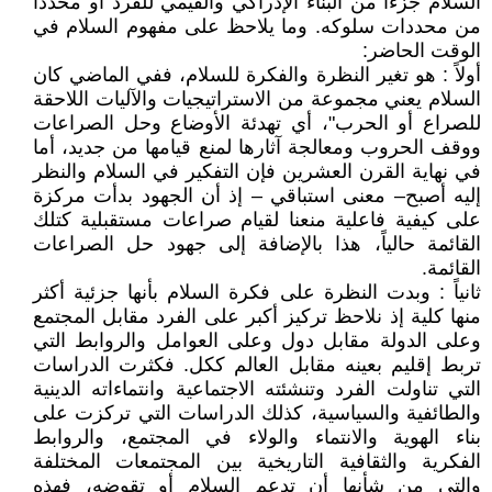
السلام جزءاً من البناء الإدراكي والقيمي للفرد أو محدداً
من محددات سلوكه. وما يلاحظ على مفهوم السلام في
الوقت الحاضر:
أولاً : هو تغير النظرة والفكرة للسلام، ففي الماضي كان
السلام يعني مجموعة من الاستراتيجيات والآليات اللاحقة
للصراع أو الحرب"، أي تهدئة الأوضاع وحل الصراعات
ووقف الحروب ومعالجة آثارها لمنع قيامها من جديد، أما
في نهاية القرن العشرين فإن التفكير في السلام والنظر
إليه أصبح– معنى استباقي – إذ أن الجهود بدأت مركزة
على كيفية فاعلية منعنا لقيام صراعات مستقبلية كتلك
القائمة حالياً، هذا بالإضافة إلى جهود حل الصراعات
القائمة.
ثانياً : وبدت النظرة على فكرة السلام بأنها جزئية أكثر
منها كلية إذ نلاحظ تركيز أكبر على الفرد مقابل المجتمع
وعلى الدولة مقابل دول وعلى العوامل والروابط التي
تربط إقليم بعينه مقابل العالم ككل. فكثرت الدراسات
التي تناولت الفرد وتنشئته الاجتماعية وانتماءاته الدينية
والطائفية والسياسية، كذلك الدراسات التي تركزت على
بناء الهوية والانتماء والولاء في المجتمع، والروابط
الفكرية والثقافية التاريخية بين المجتمعات المختلفة
والتي من شأنها أن تدعم السلام أو تقوضه، فهذه