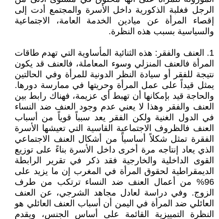
الرجل فغلبة الذكورية داخل الأسرة والمجتمع أدت إلى
إقصاء المرأة عن ميادين الخدمة العامة، الاجتماعية
والسياسية بسبب هذه النظرة.
1. العنف والفقر: هذه الثنائية المأساوية التي تهدم طاقات
المرأة فالعنف المنزلي وسوء المعاملة، فالعنف قد يكون
نتيجة للفقر أو سيادة النظر الدونية للمرأة وفي الحالتين
يمثل قيداً على عمل المرأة وحريتها في ممارسة دورها.
والحاجة قيد بإمكانها أن تهبط أي عزيمة، فهناك رابط بين
العنف والفقر وهذا لا يعني عدم وجود العنف ضد النساء
في الدول الغنية ولكن الفقر يعد سبباً قوياً من أسباب
العنف فالظروف الاجتماعية القاسية التي تعيشها الأسرة
الفقرة تمثل شكلاً أساسياً من أشكال العنف الاجتماعي
الذي يعاد إنتاجه مرة أخرى داخل الأسرة بناءً على توزيع
القوى الداخلية والخارجية فقد ذكر في تقرير الرابطة
الديمقراطية لحقوق المرأة في المغرب إن ما يزيد على
96% من أعمال العنف ضد النساء ترتكب من طرف
الزوج. وفي دراسة لعادل مجاهد الشرجي، عن العنف
العائلي ضد المرأة في اليمن أن أسباب العنف العائلي هو
النظرة التمييزية القائمة على أساس الجنس، ويقدم