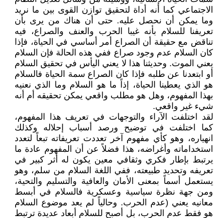
الاجتماعي كما أنه أداة لتحقيق توازن القوى بين ما نريد
وما يمكن أن نحصل عليه. حتى أن هناك من يرى بأن
تعريفنا للسلام بأنه غيبا الحرب والعنف والصراع، فيه
تناقض مع حقيقة أن الصراع أمر أساسي في الحياة، فإذا
كان السلام عدم وجود صراع ففي هذه الحالة فإن السلام
يعني الموت. وحديثنا هذا لا يعني اليأس في تحقيق السلام
أو ابتعدنا عن طلبه فإذا كان الصراع سمة الحياة فالسلام
هو الذي يعطينا الحياة، إذاً ما هو السلام وما الذي نعنيه
بهذا المفهوم، وهل هو مطلب واقعي يمكن تحقيقه أم أنه
شيء غير واقعي.
لقد اختلفت الآراء والتوجهات في تعريف هذا المفهوم،
كما اختلفت في توضيح ورصد أسباب إحلاله وكذلك
انهياره، وهو كأي مفهوم آخر تعددت تعريفاته تبعاً لتعدد
استخداماته وأغراضه، هذا فضلاً عن أن المفهوم عادة ما
يرتبط بإطار فكري وثقافي معين يكون له أثر كبير في
تعريفه وتحديد طبيعته، ففي اللغة السلام من سلم، وهو
يستعمل أسماً بمعنى الأمان والعافية والتسليم والتحية،
ومن جهة نظرة سياسية وعسكرية فالسلام في أبسط
معانيه يعني (عدم الحرب. وحالياً لم يعد موضوع السلام
هو فقط عدم الحرب، بل أصبح للسلام أبعاد عديدة ترتبط