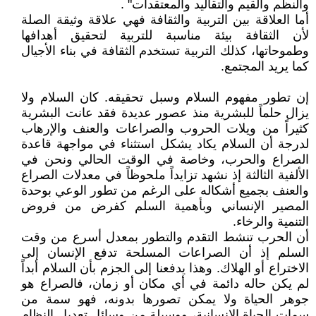
والنظم والقيم والتقاليد والمعتقدات" .
أما العلاقة بين التربية والثقافة فهي علاقة وثيقة الصلة
لأن الثقافة بيئة مناسبة للتربية لتحقيق أهدافها
وطموحاتها، كذلك التربية تستخدم الثقافة في بناء الأجيال
كما يريد المجتمع.
إن تطور مفهوم السلام وسبل تحقيقه. كان السلام ولا
يزال حلماً للبشرية منذ عصور عديدة فقد عانت البشرية
كثيراً من ويلات الحروب والصراعات والعنف والإرهاب
لدرجة أن السلام يكاد يشكل استثناء في مواجهة قاعدة
الصراع والحرب، وخاصة في الوقت الحالي ونحن في
الألفية الثالثة إذ نشهد تزايداً ملحوظاً في معدلات الصراع
والعنف بجميع أشكاله على الرغم من تطور الوعي بوحدة
المصير الإنساني وبأهمية السلم كفرض من فروض
التنمية والرخاء.
أن الحرب تنشط التقدم والتطور بمعدل أسرع من وقت
السلم إذ أن الصراعات المسلحة تدفع الإنسان إلى
الاختراع أو الهلاك. وهذا يدفعنا إلى الجزم بأن السلام أبداً
لم يكن حاله دائمة في أي مكان أو زمان، فالصراع هو
جوهر الحياة ولا يمكن تصورها بدونه، فهو سمة من
سمات الحياة الإنسانية، ووسيلة من وسائل تعديل النظام