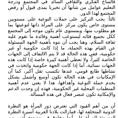
فالمناخ الفكري والثقافي السائد في المجتمع ودرجة
التعليم عوامل من شأنها أن تخبرنا بمدى قبول أو رفض
المجتمع لهذا الدور.
ثالثاً: يجب التركيز على حملات التوعية على مستويين
مستوى خاص يكون مركز على المرأة ذاتها لتوعيتها بما
هو مطلوب منها، وبمستوى عام يكون موجه إلى المجتمع
ككل بجميع فئاته ليستوعب أهمية وفائدة ما تقوم عليه
ثقافة السلام، وهنا يجب أن ننوه بأهمية الجهة المسئولة
عن القيام بهذه الحملة، ما إذا كانت حكومية أو غير
حكومية، ففي هذه الحالة قد لا يتم الالتفاف إلى الجهات
الخاصة كثيراً، ولا تعطي أهمية كبيرة خاصة إذا كانت هذه
الجهات نسائية، أما إذا كانت الجهة حكومية واتخذت في
نشاطها طابع قومي، عندها تكتسب ثقل أكبر، كما أن
الإمكانيات في هذه الحالة تكون أوسع وأشمل بشكل
يخدم حملة التوعية وأهدافها، هذا لا يعني عدم أهمية
المنظمات المحلية غير الحكومية، فهذه إن وجدت الدعم
والإمكانية تكون عنصر فعال في هذه المسألة.
أن من أهم القيود التي تعترض دور المرأة هو النظرة
الدونية المتخلفة لها، فمازالت بلادنا العربية أسيرة النظرة
الموروثة للمرأة على أنها مخلوق في مستوى أدنى من