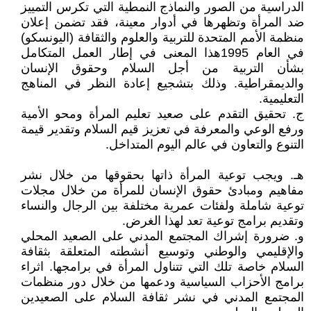
الدراسية من الصور والنماذج النمطية التي تكرس التمييز
ضد المرأة وتظهرها في أدوار معينة، فقد تضمن إعلان
منظمة الأمم المتحدة للتربية والعلوم والثقافة (اليونسكو)
في العام 1995هذا المعنى في إطار العمل المتكامل
بشأن التربية من أجل السلام وحقوق الإنسان
والديمقراطية. وذلك بتشجيع إعادة النظر في المناهج
التعليمية.
ج. تحقيق التقدم على صعيد تعليم المرأة ومحو الأمية
ورفع الوعي والمعرفة في تعزيز قيم السلام وتقدير قيمة
التنوع والتعاون في عالم اليوم المتداخل.
هـ. ويجب توعية المرأة ذاتها بحقوقها من خلال نشر
مفاهيم ومبادئ حقوق الإنسان للمرأة من خلال مجلات
توعية شاملة ولفئات عمرية مختلفة بين الرجال والنساء
وتقديم برامج توعية تعد لهذا الغرض.
و. ضرورة إشراك المجتمع المدني على الصعيد المحلي
والإقليمي والوطني وتوسيع أنشطته المتعلقة بثقافة
السلام خاصة تلك التي تتناول المرأة في برامجها. اثراء
برامج الأحزاب السياسية ودعمها من خلال دور منظمات
المجتمع المدني في نشر ثقافة السلام على الصعيدين