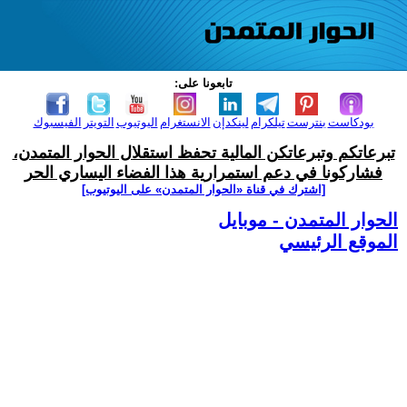
تابعونا على:
بودكاست
بنترست
تيلكرام
لينكدإن
الانستغرام
اليوتيوب
التويتر
الفيسبوك
تبرعاتكم وتبرعاتكن المالية تحفظ استقلال الحوار المتمدن،
فشاركونا في دعم استمرارية هذا الفضاء اليساري الحر
[اشترك في قناة ‫«الحوار المتمدن» على اليوتيوب]
الحوار المتمدن - موبايل
الموقع الرئيسي