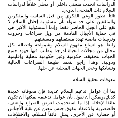
الدراسات اتخذت منحنى داخلي أو محلي خلافاً لدراسات
السلام ذات المنحنى الدولي.
ثالثاً: تطور الوعي الفكري من قبل الساسة والمفكرين
والمثقفين على حد سواء بأن مسئولية إحلال السلام لا
تقع على الجيل الحاضر فقط وإنما المسئولية الأكبر هي
في حماية الأجيال القادمة من ويل صراعات وحروب
وترسبات ماضية تهدد مستقبلهم ومعيشتهم.
رابعاً: هو اتساع مفهوم السلام وشموليته واتصاله بكل
مجال من مجالات الحياة لدرجة يتطلب فيها جهود جميع
الجهات لتحقيقه. حكومية وغير حكومية محلية وإقليمية
ودولية. وهذا راجع لتعقد طبيعة الصراعات الحالية
وتشابكها وعجز الجهات المحلية عن حلها.
معوقات تحقيق السلام
بما أن عوامل تدعيم السلام عديدة فإن معوقاته عديدة
كذلك،ويمكن أن نقول بأن عوامل تدعيمه يمكنها أن تكون
عائقاً لإحلاله إذا ما استخدمت لغرض الصراع والعنف،
فالعنصرية والاعتقاد بتفوق جنس معين عن بقية الأجناس
أو حضارة عن الأخرى، يمثل عائقاً للسلام، والاختلافات