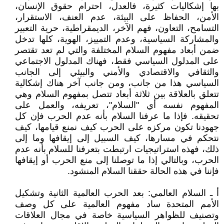
بها إشكاليات كثيرة، فالعدل، احترام حقوق الإنسان،
الأمن، الحفاظ على البيئة، عدم العنف، الاستقرار،
التسامح، التعاون، فهم الآخر، الديمقراطية، حرية التعبير
والمشاركة السياسية، وعدم التمييز، الهوية، كلها تدخل
ضمن أبعاد مفهوم السلام المختلفة والتي لم تعد تقتصر
على المدلول السياسي فقط، فهناك المدلول الاجتماعي
والثقافي والاقتصادي والأمني والبيئي إلى الجانب
السياسي هذا من جانب، ومن جانب آخر هناك إشكالية
تتعلق بالعلاقة بين ثلاثة أبعاد تتصل بمفهوم السلام وهي
المفهوم نفسه أي "السلام"، تعريفه، والعمل على
تحقيقه. فإذا ما عرفنا السلام بأنه عدم الحرب فإن كل
جهودنا تكون مركزه على الحرب كيف نمنع قيامها، كيف
نتحكم في مسارها، كيف السبيل إلى إيقافها وما إلى
ذلك، فهذه استراتيجيات ارتبطت بتعرفنا للسلام بأنه عدم
الحرب، وبالتالي إذا ما توصلنا إلى منع الحرب أو إيقافها
فإننا في هذه الحالة حققنا السلام المنشود.
أ ـ السلام العالمي: بعد الحرب العالمية الثانية وتشكيل
الأمم المتحدة ساد مفهوم العالمية على كل وصف
وتصنيف للظواهر السياسية خاصة في مجال العلاقات