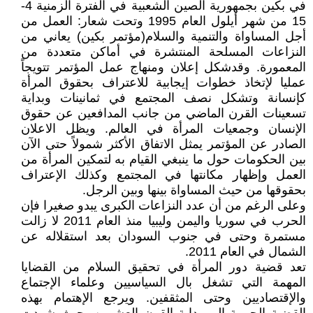
في بكين بجمهورية الصين الشعبية في الفترة الزمنية 4-
15 من شهر أيلول العام 1995 وتحت شعار: العمل من
أجل المساواة والتنمية والسلام(مؤتمر بكين) يعاني من
النزاعات المسلحة المنتشرة في أماكن متعددة من
المعمورة. وقدشكل إعلان ومنهاج عمل المؤتمر تتويجاً
عمليا لإتخاذ خطوات إيجابية للاعتراف بحقوق المرأة
كإنسانة وتشكل نصف المجتمع في ثمانينات وبداية
تسعينات القرن الماضي من جانب المدافعين عن حقوق
الإنسان وجمعيات المرأة في العالم. ويظل الاعلان
الصادر عن المؤتمر يمثل الاتفاق الأكثر شمولاً حتى الآن
بين الحكومات حول ما ينبغي القيام به لتمكين المرأة من
العمل وإظهار مكانتها في المجتمع وكذلك الإعتراف
بحقوقها من حيث المساواة بينها وبين الرجل.
وعلى الرغم من أن عدد النزاعات الكبرى يبدو صغيرا فإن
الحرب في سوريا واليمن وليبيا منذ العام 2011 لا زالت
مستمرة وحتى في جنوب السودان بعد استقلاله عن
الشمال في العام 2011.
تعد قضية دور المرأة في تحقيق السلام من القضايا
المهمة التي تشغل بال السياسيين وعلماء الإجتماع
والإقتصاديين وحتى المثقفين. ويرجع الإهتمام بهذه