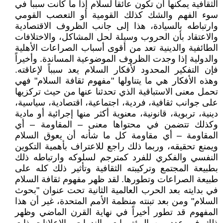
الثقافية يمكنها أن تكون عائقاً لسلام إذا ما كانت سبباً في
سوء الفهم والشك كذلك القومية أو التعصب القومي
وارتباطه بالسيادة، هذا إلى جانب الظروف الاقتصادية
والاعتقاد بأن الحروب وسيلة لحل المشاكل، والاختلافات
الطائفية والدينية تعد من أقوى أسباب الصراعات الأهلية
والدولية إذا وجدت الظروف الموضوعية المساندة. وأخيراً
فإن التفكير المحدود لأفكار السلام يعد سبباً لإعاقته.
وهذه الأفكار هي ما يتناولها "مفهوم ثقافة السلام" فهي
تحمل معنى الاستباقية الذي تحدثنا عنها من حيث تركزيها
على جوانب ثقافية، فردية، اجتماعية، اقتصادية، سياسية،
دينية، تربوية، قانونية، معنوية أكثر منها إجرائية أو مادية
وكذلك تتضمن في محتواها معنى – المقاومة – أي
المقاومة – أي مقاومة كل ما شأنه أن يعوق السلام
ويمنع تحقيقه، وربما ذلك راجع للاعتراف بأهمية التكوين
النفسي والفكري للفرد كمترجم لسلوكه وارتباطه ذلك
بطبيعة المجتمع وتركيبته الثقافية وتأثير ذلك كله على
طبيعة الصراعات وتطورها. لقد ظهر مفهوم ثقافة السلام
في بدايته بعد الحرب العالمية الثانية تحت عنوان "بحوث
السلام" ومن بعد تبنته منظمة الأمم المتحدة، غير أن هذا
المفهوم قد تطور أخيراً في نهاية القرن الماضي وظهر