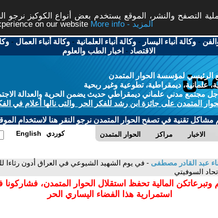
ة التصفح والنشر، الموقع يستخدم بعض أنواع الكوكيز نرجو النق
More info - المزيد
experience on our website
الفن
-
وكالة أنباء اليسار
-
وكالة أنباء العلمانية
-
وكالة أنباء العمال
-
وكا
الاقتصاد
-
اخبار الطب والعلوم
 الرئيسي لمؤسسة الحوار المتمدن
، علمانية، ديمقراطية، تطوعية وغير ربحية
ل مجتمع مدني علماني ديمقراطي حديث يضمن الحرية والعدالة الاجتم
حوار المتمدن على جائزة ابن رشد للفكر الحر والتى نالها أعلام في الفك
م مشاكل تقنية في تصفح الحوار المتمدن نرجو النقر هنا لاستخدام الموقع
كوردي
English
الاخبار
مراكز
الحوار المتمدن
ء عبد القادر مصطفى
- في يوم الشهيد الشيوعي في العراق أدون رثاءا ل
تحاد السوفيتي
 وتبرعاتكن المالية تحفظ استقلال الحوار المتمدن، فشاركونا 
استمرارية هذا الفضاء اليساري الحر