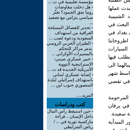
لس الطلبة
مؤسسة تعليمية في ت ...
-
هل دخلت مفاوضات
مدت عملها
روما نفق الجمود؟ تعثّر
 الشبيبية
سياسي يتزامن مع تصعيد
...
 البعث في
-
تحذير للفصائل المسلحة
ى بغداد في
العراقية من استهداف
السعودية ودعوة لضب ...
ة اطروحاتنا
-
الطيران الحربي الروسي
السيارات
يدمر مراكز للتحكم
بالمسيرات الأوكراني ...
طلب فيها
-
خبير عسكري صيني:
الاستراتيجية النووية
الهما الى
الأمريكية الجديدة قد ت ...
أواسط شهر
-
إصابة عسكري لبناني
باستهداف إسرائيلي لبلدة
ريت في تقصي
المنصوري جنوب لبن ...
المزيد.....
يقة المرحومة
كتب ودراسات
في يرفان
-
حين استيقظ رأس المال
ة سعيدة.
داخل الإنسان .. قراءة
 المبدأية
ماركسية ثورية في ... /
رياض الشرايطي