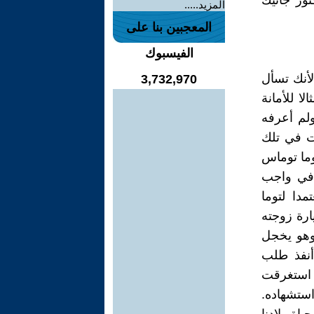
شهيد الدكتور جانيك
المزيد.....
المعجبين بنا على
الفيسبوك
لأنك تسأل
3,732,970
ا للأمانة
لم أعرفه
مت في تلك
ما توماس
 في واجب
مدا لتوما
رة زوجته
 وهو يخجل
أنفذ طلب
ي استغرقت
استشهاده.