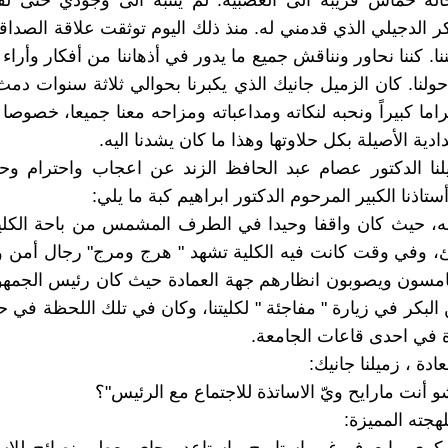
لة حماس قريبة الى العصبية. لم ينتبه الى وجودي حتى لفت
ر الدجيلي الذي قدمني له. منذ ذلك اليوم توثقت علاقة الصداقة
ننا. كننا نحاور ونناقش جميع ما يدور في أذهاننا من أفكار وأرا
لنا. كان الزميل جانيك الذي يكبرنا بحوالي ثلاثة سنوات دمث 
اما كبيراً ونحبه لنكاته ومداعباته ومزاحه معنا جميعا، خصوصا 
دادية الأصيلة بكل حلاوتها وهذا ما كان يشدنا اليه.
لنا الدكتور عصام عبد الحافظ الزند عن اعجاب واحترام وح
ستاذنا الكبير المرحوم الدكتور ابراهيم كبة ما يلي:
منه، حيث كان واقفا وحيدا في الطرف المشمس من باحة الكل
ئ، وفي وقت كانت فيه الكلية تشهد " هرج ومرج" رجال أمن 
مسون ويصوبون انظارهم جهة العمادة حيث كان رئيس الجمهور
لبكر في زيارة " مفاجئة " لكليتنا، وكان في تلك اللحظة في حا
ة في احدى قاعات الجامعة.
عادة ، زميلنا جانيك:
و أنت مارايح ويّ الاساتذة للاجتماع مع الرئيس"؟
هجته المميزة: