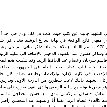
 الشهيد جانيك عن كثب حينما كنت في لقاء ودي في أحد أم
 مقهي فاتح الواقعة في نهاية شارع الرشيد ببغداد في ش
الثاني العام 1970 ، ضم اللقاء الزملاء الشهداء شاكر مناتي المياحي
 وشاكر حسون عبد اللطيف الدجيلي بالإضافة الى سليم الرب
قاسم سرحان وعصام عبد الحافظ الزند. وقد شكلت هذه الم
طاء لجنة قيادة اتحاد الطلبة العام في الجمهورية العراق
الإحصاء في كلية الإدارة والإقتصاد بجامعة بغداد. كان ج
كان الشهيد جانيك لاعب شطرنج من الدرجة الأولى ويدر
هو يدخن غليونه مع سليم الربيعي والذي انتهى بفوزه على سل
 نقاش فلسفي ماركسي ودي مع حسن الخفاجي وقاس
ه كالعادة عصام الزند. بقينا أنا والشهيد عبد المحسن راضي 