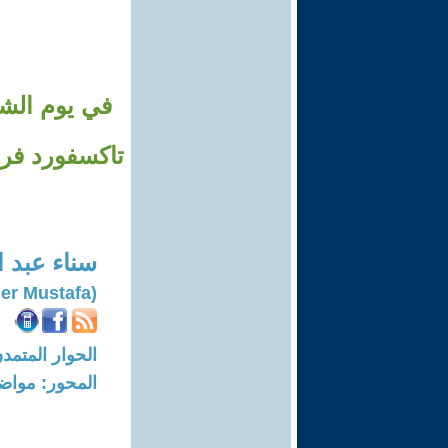
في يوم الشه
تاكسفورد فرن
سناء عبد 
(Sanaa Abdel Kader Mustafa)
الحوار المتمدن-العدد: 5781 - 8
المحور: مواض