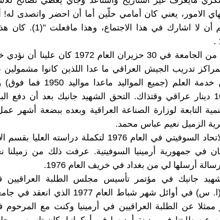
ري مايعرف غير استاريح واستاعد وجاي يعطي نصائح للاسا
ي الامور، يعني كان أمامي حلّين أما أن احضر واتصدى له! 
لي والاسلم أن لا اشارك في هذا الاجتم
بعد تخرجنا من الجامعة في 30 حزيران العام 1972 كان 
بمراكز تدريب الجيش العراقي ما عدا اللذين كانوا مشمولين ب
النقدي عن خدمة العلم (جميع المواليد ماعد
مقدارة 100 دينار عراقي وقتذاك. التحق الشهيد جانيك بعد أن دفع ال
تنمية التابعة لوزارة الصناعة العراقية وبعده ببضعة أشهر ع
ية الزميل نعيم عباس محمد.
قدم الى الاتحاد السوفيتي في العام 1976 لتكملة دراسته الع
ان في جمهورية أرمينيا السوفيتية. عرفت ذلك من زميلنا ن
لة أرسلها لي من بغداد في خريف العام 1976.
لشهيد جانيك في مؤتمر تأسيس مجلس الطلبة العراقيين في
السوفيتي (ا. س) في أوائل شهر شباط العام 1977 ال
مثلا عن الطلبة العراقيين في أرمينيا وكنت مع المرحوم 