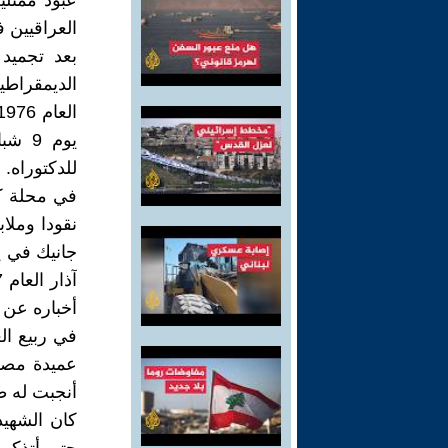
عبود ممثلي
العراقيين 
بعد تجميد 
الديمقراطية
للدكتوراه.
في محلة ك
نقودا وملا
جانيك في ي
أخباره عن 
عميدة مصر
أنجبت له ط
كان الشهيد