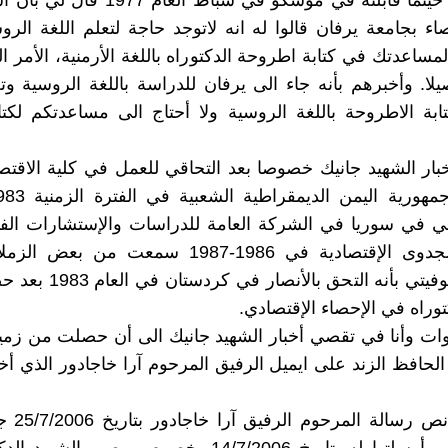
حتى أتذكر حينما قابلته في موسكو في شباط ال
ء بجامعة يرفان قالوا له انه لاتوجد حاجة لتعلم اللغة الر
ساعدتك في كتابة اطروحة الدكتوراه باللغة الأرمنية، الأمر 
لا. وأخبرهم بأنه جاء الى يرفان للدراسة باللغة الروسية وتع
بة الاطروحة باللغة الروسية ولا أحتاج الى مساعدتكم لكتابت
ار الشهيد جانيك خصوصا بعد التحاقي للعمل في كلية الاقتص
ي في سوريا في الشركة العامة للدراسات والإستشارات الفن
دراسات الجدوى الإقتصادية في 1986-1987 سمعت من 
الاتحاد السوفيتي بأنه التحق با
توراه في الإحصاء الإقتصادي.
ت وأنا في تقصي أخبار الشهيد جانيك الى أن حصلت من زميلن
لحافظ الزند على ايميل الرفيق المرحوم آرا خاجادور الذي أخ
ارفق طيا نص 