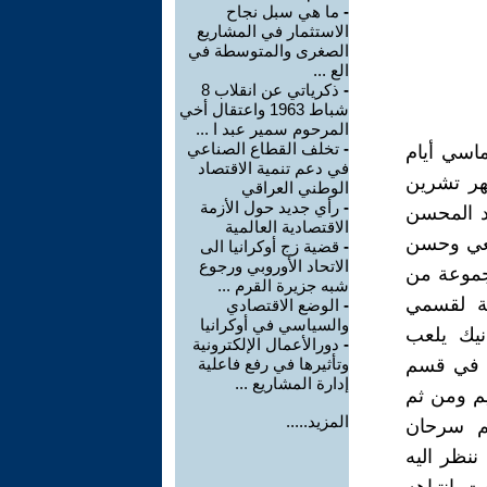
-
ما هي سبل نجاح
الاستثمار في المشاريع
الصغرى والمتوسطة في
الع ...
-
ذكرياتي عن انقلاب 8
شباط 1963 واعتقال أخي
المرحوم سمير عبد ا ...
-
تخلف القطاع الصناعي
اسي أيام
في دعم تنمية الاقتصاد
هر تشرين
الوطني العراقي
-
رأي جديد حول الأزمة
 وعبد المحسن
الاقتصادية العالمية
يعي وحسن
-
قضية زج أوكرانيا الى
الاتحاد الأوروبي ورجوع
جموعة من
شبه جزيرة القرم ...
ية لقسمي
-
الوضع الاقتصادي
والسياسي في أوكرانيا
انيك يلعب
-
دورالأعمال الإلكترونية
س في قسم
وتأثيرها في رفع فاعلية
إدارة المشاريع ...
يم ومن ثم
المزيد.....
م سرحان
ننظر اليه