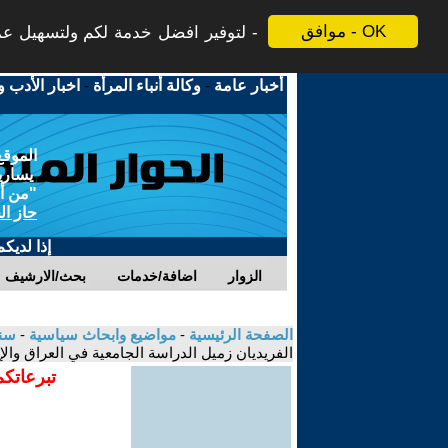
موافق - OK
لتوفير افضل خدمة لكم ولتسهيل عملي
أخبار عامة
-
وكالة أنباء المرأة
-
اخبار الأدب و
الموقع
يسارية
"من أج
حاز ال
إذا لديك
الزوار
اضافة/خدمات
بحث/الارشيف
الصفحة الرئيسية
-
مواضيع وابحاث سياسية
-
سنا
الفريديان زميل الدراسة الجامعية في العراق والإ
تبرعاتكم