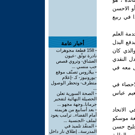
تذة ، هو
أو الاحسن
اع، وهذا مافعلت "(1). كان هذا في ربيع
علينا أن نؤدي خدمة العلم
دفع البدل
أخبار عامة
ا مواليد 1950 فما فوق) والذي كان
-
158 قطعة مجوهرات
نادرة توثّق -عيون
بدل النقدي
العشاق- وتروي قصص
حب منسي ...
مل معه في
-
بيلاروس تصنّف موقع
-يورونيوز- كـ -إعلام
متطرف- وتحظر الوصول
ليا بقسم الاحصاء في
...
عيم عباس
-
الصحة السورية تعلن
الحصيلة النهائية لتفجير
جرمانا..وجهة مجهو ...
 الاتحاد
-
بعد أسابيع من هزيمته
أمام القضاء.. ترامب يعود
ذي انعقد في جامعة موسكو
لملف -الجنسية ...
-
المنفّذ تلميذ في
فليح حسن
المدرسة.. إطلاق نار داخل