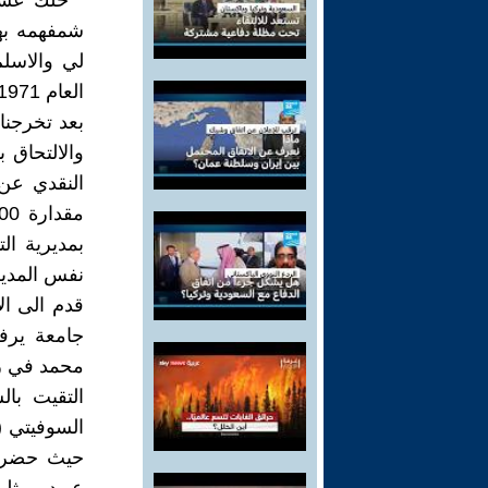
" خلك عسك
شمفهمه بها
العام 1971 .
والالتحاق 
بمديرية ال
نفس المدير
جامعة يرف
محمد في رسا
التقيت با
حيث حضر م