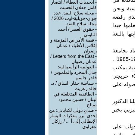
عام 1977 قال لي بأن أساتذته في
-
ابجديات العطاء / انتصار
كامل جفلان الخشت
وسية ونحن
-
مجلة سلاح النقد، عدد
الذي رفضه
جوان-جويلية-اوت 2026 /
مجلة سلاح النقد
لمها جيدا
-
حقوق العصر / أحمد
ها باللغة
التاوتي
-
قصة الأمراض المزمنة و
إفلاس الأطباء / عدنان
اد بجامعة
رضوان
Letters from the East /
-
عدن في جمهورية اليمن الديمقراطية الشعبية في الفترة الزمنية 1983-1985 .
عدنان رضوان
-
العولمة الرأسمالية:
ية بمكتب
جدل المجرد والملموس /
بعض الزملاء خريجي
فاخر جاسم
-
سياسة حفار الساق / د.
لأنصار في كردستان في العام 1983 بعد حصوله على
خالد زغريت
-
الطائفية المتغلغلة في
لبنان / حسين محمود
ا الدكتور
صالح
برني بخبر
-
صدى دولي لكتاباتي: من
إحدى أبرز مفكرات اليسار
الإيطالي إلى أ ... / رزكار
رسالة المرحوم الرفيق آرا خاجادور بتاريخ 25/7/2006 جواب على
عقراوي