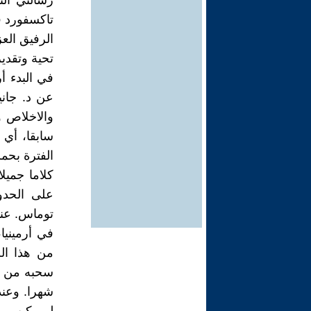
تاكسفورد ف
الرفيق الع
تحية وتقدير
في البدء أ
عن د. جاني
والاخلاص و
سابقا، أي 
الفترة بحم
كلاما جمي
على الحدود
توماس. عند
في أرمينيا
من هذا ال
سحبه من مو
شهرا. وعند