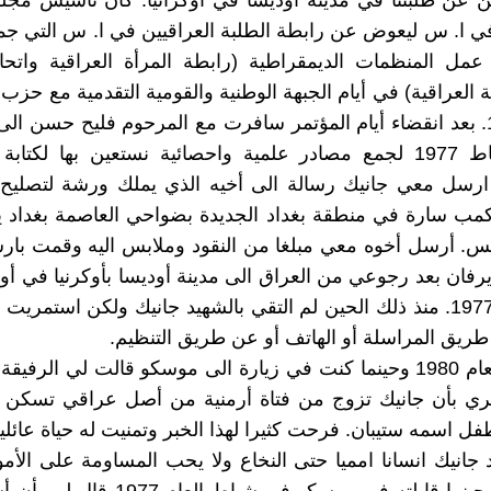
ن عن طلبتنا في مدينة أوديسا في أوكرانيا. كان تاسيس مج
في ا. س ليعوض عن رابطة الطلبة العراقيين في ا. س التي ج
عمل المنظمات الديمقراطية (رابطة المرأة العراقية واتحاد
 العراقية) في أيام الجبهة الوطنية والقومية التقدمية مع حزب
العام 1976. بعد انقضاء أيام المؤتمر سافرت مع المرحوم فليح حسن ال
يوم 9 شباط 1977 لجمع مصادر علمية واحصائية نستعين بها لكتاب
 ارسل معي جانيك رسالة الى أخيه الذي يملك ورشة لتصليح 
مب سارة في منطقة بغداد الجديدة بضواحي العاصمة بغداد ي
بس. أرسل أخوه معي مبلغا من النقود وملابس اليه وقمت بارس
رفان بعد رجوعي من العراق الى مدينة أوديسا بأوكرنيا في 
آذار العام 1977. منذ ذلك الحين لم التقي بالشهيد جانيك ولكن استم
طريق المراسلة أو الهاتف أو عن طريق التنظيم.
في ربيع العام 1980 وحينما كنت في زيارة الى موسكو قالت لي الرف
ي بأن جانيك تزوج من فتاة أرمنية من أصل عراقي تسكن 
فل اسمه ستيبان. فرحت كثيرا لهذا الخبر وتمنيت له حياة عائلي
 جانيك انسانا امميا حتى النخاع ولا يحب المساومة على الأمور