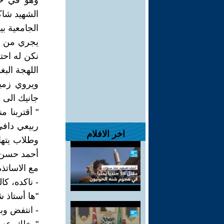
وهو في حا
الشهيد شاك
الجامعية بي
يجري من حو
نكن له احتر
اللهجة البغ
ويروي زمي
جانيك الى أ
" أقتربنا 
ربيعي داف
اخر الافلام
وطلاب يتها
أحمد حسن ا
مع الاساتذ
- ناكده، كال
"ها أستاذ ش
- انتفض وبل