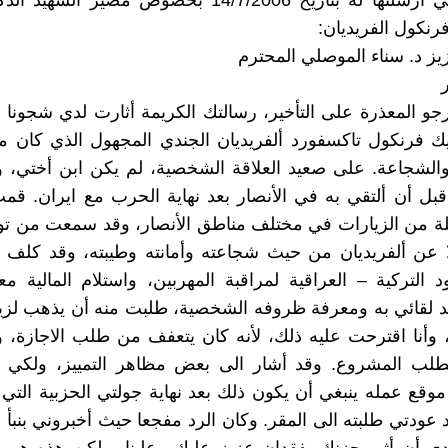
رسالتي التي أرسلتها له بتاريخ 14/7/2006 بخصوص مصير ال
رنكول الفريديان:
زيز د. سناء الموصلي المحترم
رجو المعذرة على التأخير، رسالتك الكريمة أثارت لدي شجونا 
ك فرنكول تاكسفورد ألفريديان الجندي المجهول الذي كان مثال
الشجاعة. على صعيد العلاقة الشخصية، لم يكن ابن أختي، و
قبل أن ألتقي به في الأنصار بعد نهاية الحرب مع ايران. ق
لة من الزيارات في مختلف مناطق الأنصار، وقد سمعت من تو
لا عن ألفريديان من حيث شجاعته وأمانته وطيبته، وقد كلف
 التركية – العراقية لمراقبة المهربين، واستلام المالية معت
 لقائي به ومعرفة ظروفه الشخصية، طلبت منه أن يذهب لزيا
، وأنا اقترحت عليه ذلك، لأنه كان يتعفف من طلب الاجازة،
طلب المشروع. وقد أشار الى بعض مظاهر التمييز، ولكي 
قع عمله ينبغي أن يكون ذلك بعد نهاية جولتي الحزبية الت
 عودتي طلبته الى المقر. وكان الرد مفجعا حيث أخبروني بنبأ 