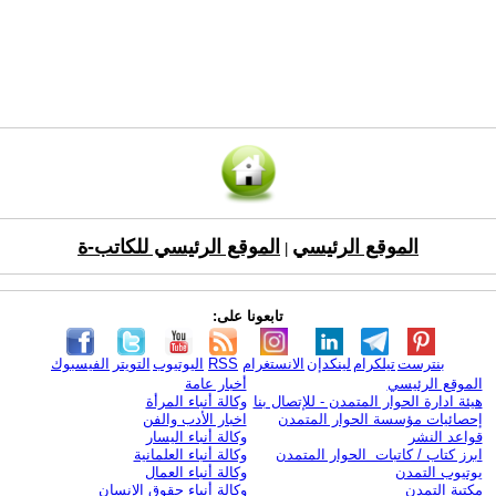
الموقع الرئيسي
الموقع الرئيسي للكاتب-ة
|
تابعونا على:
بنترست
تيلكرام
لينكدإن
الانستغرام
RSS
اليوتيوب
التويتر
الفيسبوك
الموقع الرئيسي
أخبار عامة
هيئة ادارة الحوار المتمدن - للإتصال بنا
وكالة أنباء المرأة
إحصائيات مؤسسة الحوار المتمدن
اخبار الأدب والفن
قواعد النشر
وكالة أنباء اليسار
ابرز كتاب / كاتبات الحوار المتمدن
وكالة أنباء العلمانية
يوتيوب التمدن
وكالة أنباء العمال
مكتبة التمدن
وكالة أنباء حقوق الإنسان