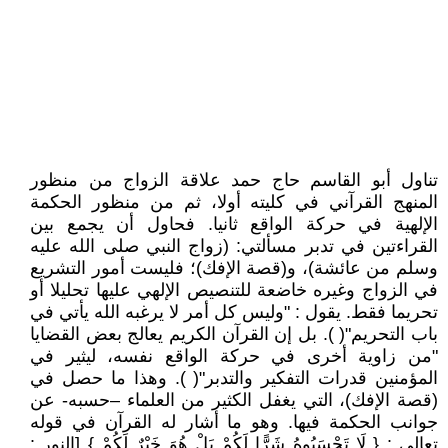
تناول أبو القاسم حاج حمد علاقة الزواج من منظور
المنهج القرآني في كليته أولا، ثم من منظور الحكمة
الإلهية في حركة الواقع ثانيا. فحاول أن يجمع بين
القراءتين في تدبر مسألتي: (زواج النبي صلى الله عليه
وسلم من عائشة)، و(قصة الإفك)؛ فليست أمور التشريع
في الزواج وغيره خاضعة للتنصيص الإلهي عليها تحليلا أو
تحريما فقط. يقول : "وليس كل أمر لا يرغبه الله يأتي في
باب التحريم"( ). بل إن القرآن الكريم يعالج بعض القضايا
"من زاوية أخرى في حركة الواقع نفسه، ليثير في
المؤمنين قدرات التفكير والتدبر"( ). وهذا ما حصل في
(قصة الإفك)، التي يغفل الكثير من العلماء –حسبه- عن
جوانب الحكمة فيها. وهو ما أشار له القرآن في قوله
تعالى : { لَا تَحْسَبُوهُ شَرًّا لَكُمْ بَلْ هُوَ خَيْرٌ لَكُمْ } [النور :