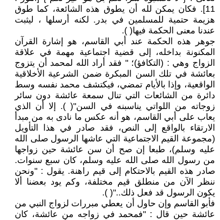
11]. فكان يمكن لله أن يطوق هذه الشائعة، كما طوق
هزيمة حتمية للمسلمين في بدر. لكنه أرسلها ، ليثبت
عندنا معنى الحكمة فيها( ).
جوهر هذه الحكمة عند أبي القاسم، هو إشارة القرآن
المكنونة بداخله، إلى قضية اجتماعية مهمة في علاقة
الزواج وهي : (التكافؤ)؛ " فقد أراد الله لمحمد أن يتزوج
بعائشة في تلك السن المبكرة ضمن الشرعية الأخلاقية
الواقعية، وإذا بالأيام تمضي، فيكتشف محمد نفسه وسط
دائرة من الشائعات التي تنال سمعة عائشة دون سائر
زوجاته من اللواتي يناسبنه في السن"( ). إلا أن الذي
يعاب على أبي القاسم، هو أنه عكس ما نادى به من مبدأ
الارتقاء بالواقع إلى النص، فقد صادر في هذا التأويل
(مجموعة القيم الاجتماعية التي عاشها الرسول صلى الله
عليه وسلم)، طبعا إن صح أن سن عائشة حين زواجها
من رسول الله صلى الله عليه وسلم، كان سبع سنوات.
صادر هذه القيم بالاحتكام إلى قيم راهنة. يقول : "ونحن
ننظر الآن من منطلق قيم مختلفة، وكم يود بعضنا ألا
يكون الرسول قد فعل ذلك.."( ).
فأبو القاسم وإن حاول أن يعطي مبررات لزواج النبي من
عائشة حين قال : "فمحمد في زواجه من عائشة، كان