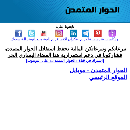
تابعونا على:
بودكاست
بنترست
تيلكرام
لينكدإن
الانستغرام
اليوتيوب
التويتر
الفيسبوك
تبرعاتكم وتبرعاتكن المالية تحفظ استقلال الحوار المتمدن،
فشاركونا في دعم استمرارية هذا الفضاء اليساري الحر
[اشترك في قناة ‫«الحوار المتمدن» على اليوتيوب]
الحوار المتمدن - موبايل
الموقع الرئيسي