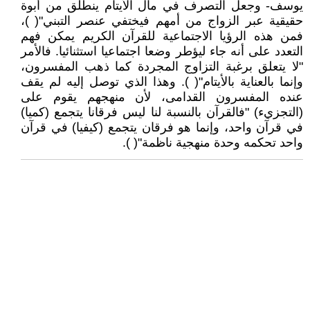
يوسف- وجعل التصرف في مال الأيتام ينطلق من أبوة
حقيقية عبر الزواج من أمهم فيختفي عنصر التبني"( )،
فمن هذه الرؤيا الاجتماعية للقرآن الكريم يمكن فهم
التعدد على أنه جاء ليؤطر وضعا اجتماعيا استثنائيا. فالأمر
"لا يتعلق برغبة التزاوج المجردة كما ذهب المفسرون،
وإنما بالعناية بالأيتام"( ). وهذا الذي توصل إليه لم يقف
عنده المفسرون القدامى، لأن منهجهم يقوم على
(التجزيء) "فالقرآن بالنسبة لنا ليس فرقانا يتجمع (كميا)
في قرآن واحد، وإنما هو فرقان يتجمع (كيفيا) في قرآن
واحد تحكمه وحدة منهجية ناظمة"( ).