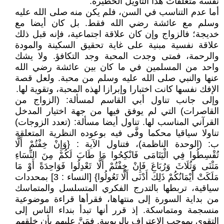
نفسه متعلقات هذا التأويل الخطيرة.
أما عدم التناسب في السن، فلم يكن منه صلى الله عليه
وسلم مع عائشة رضي الله فقط. بل كان أيضا مع
خديجة؛ فالزواج وإن كان علاقة اجتماعية، فإنه قبل ذلك
علاقة نفسية مبنية على غاية تحقيق السكينة والمودة
والرحمة، فمتى وجدت المحبة وجد التكافؤ. ولا يشك
واحد من المسلمين في ما كان بين عائشة رضي الله
عنها والنبي صلى الله عليه وسلم من محبة. ولعل قصة
الإفك نفسها كانت اختبارا وإبرازا لهذه المحبة، وتقوية لها.
وإلى جانب تناول أبي القاسم لمسألة: (الزواج من
القاصرات) التي لم يوفق فيها من جهة اختيار المدخل
القرآني المناسب لها. تناول أيضا مسألة: (تعدد الزوجات)
تناولا سياقيا محكما وفَّى فيه بوعوده النظرية المتعلقة
ب: (الوحدة الناظمة)، فتناول الآية : {وَإِنْ خِفْتُمْ أَلَّا
تُقْسِطُوا فِي الْيَتَامَى فَانْكِحُوا مَا طَابَ لَكُمْ مِنَ النِّسَاءِ
مَثْنَى وَثُلَاثَ وَرُبَاعَ فَإِنْ خِفْتُمْ أَلَّا تَعْدِلُوا فَوَاحِدَةً أَوْ مَا
مَلَكَتْ أَيْمَانُكُمْ ذَلِكَ أَدْنَى أَلَّا تَعُولُوا} [النساء : 3] بمحددات
سياقية، تربطها بالتدرج الفكري المتسلسل والمتماسك
من بداية السورة إلى منتهاها، فقرأها قراءة موضوعية
منسجمة ومتماسكة. إذ قرر أنها تبدأ بنداء الناس إلى
التقوى بموجب الاعتراف بالربوبية. فمَنَّ عليهم بأن خلقهم