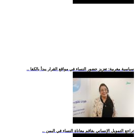
.. سياسية مغربية: تعزيز حضور النساء في مواقع القرار يبدأ بالكفا
.. تراجع التمويل الإنساني يفاقم معاناة النساء في اليمن