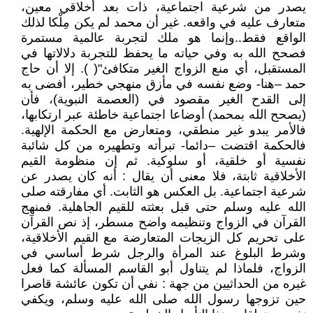
يصدر من شرعية اجتماعية، ذات بعد أخلاقي معين،
متعارف عليه في واقعه. غير أن محمد لم يكن مِلْكا لذلك
الواقع فقط..وإنما هو ملك لتجربة عالمية مستمرة
فصحح الله به وفي حياته ما يحفظ للتجربة دلالاتها في
المستقبل، أي منع الزواج الغير متكافئ"( ). إلا أن حاج
حمد –هنا- وضع نفسه في مأزق منهجي خطير، أفضى به
إلى القدح الغير مقصود في (العصمة النبوية)، فأن
(يصحح الله بمحمد) أوضاعا اجتماعية خاطئة عبر ارتكابها،
فالأمر يبدو غير منطقي، ومتعارض مع الحكمة الإلهية.
فالحكمة اقتضت –دائما- تبرأته وتطهيره من كل شائبة
نفسية أو خلقية، أو سلوكية. ثم إن منظومة القيم
الأخلاقية ثابتة، فلا معنى أن يقال : أنه كان يصدر عن
شرعية اجتماعية. بل العكس هو الثابت. أي مفارقته صلى
الله عليه وسلم حتى قبل بعثته للقيم الجاهلية. فمنهج
القرآن في الزواج وتنظيمه واضح مسطر، إذ نص القرآن
على تحريم كل الزيجات المتعارضة مع القيم الأخلاقية،
وشرط البلوغ عند المرأة والرجل شرط أساسي في
الزواج، فلماذا لم يتناول أبو القاسم المسألة كما فعل
غيره من الحداثيين من جهة : نفي أن تكون عائشة قاصرا
حين تزوجها رسول الله صلى الله عليه وسلم، ويكفي