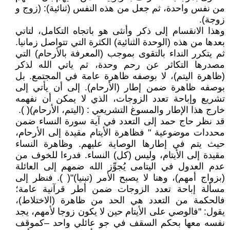
من نفس واحدة، ثم جعل من هذه النفس (ثنائية): (زوج و
زوجة).
وهذا الانقسام إلى ذكر وأنثى هو باتجاه التكامل، لتاتي
بعدها من هذه (الوحدة الثنائية) الكثرة التي تتواصل زمانيا.
ثم يتكرر النداء بالتقوى بموجب (المعرفة بالأرحام) التي
مصدرها التكاثر عن رحم وحدة، ثم ياتي الله لذكر
(ظاهرة اليتم)، لا بوصفه ظاهرة عامة في المجتمع. بل
بوصفه ظاهرة ضمن إطار (الأرحام). إلى أن يأتي إلى
تشريع وإباحة تعدد الزوجات، الذي لا يمكن أن نفهمه
خارج هذا الإطار والمسوغ التشريعي : (اليتم، الأرحام)( ).
قد نظر حاج حمد إلى التعدد في آية سورة النساء ضمن
محددات موضوعية " فظاهرة الأيتام مقيدة إلى الأرحام،
حيث يتم في إطارها الوصاية عليهم. وظاهرة النساء
مقيدة إلى الأيتام، وليس (كل) النساء. فدرءا للخوف من
عدم العدول في اليتامى يُجوِّز الله ضمهم إلى العائلة
(بزواج أمهم)، وهنا لا يصبح الأمر (تبنيا)"( ). فنظر إلى
مسألة إباحة تعدد الزوجات ضمن أطر قرآنية عامة؛
فالحكمة من التعدد هي الحد من ظاهرة (الاختلاط)،
يقول: "فالوصي على الأيتام حين لا يكون زوجا لأمهم، يجد
نفسه معها بحكم السقف في جو عائلي واحد –كموقف