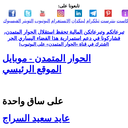
تابعونا على:
كاست
بنترست
تيلكرام
لينكدإن
الانستغرام
اليوتيوب
التويتر
الفيسبوك
تبرعاتكم وتبرعاتكن المالية تحفظ استقلال الحوار المتمدن،
فشاركونا في دعم استمرارية هذا الفضاء اليساري الحر
[اشترك في قناة ‫«الحوار المتمدن» على اليوتيوب]
الحوار المتمدن - موبايل
الموقع الرئيسي
على ساق واحدة
عايد سعيد السراج