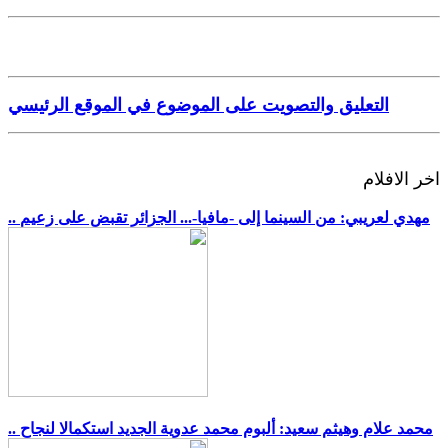
التعليق والتصويت على الموضوع في الموقع الرئيسي
اخر الافلام
.. مهدي لعريبي: من السينما إلى -مافيا-... الجزائر تقبض على زعيم
.. محمد علام وهيثم سعيد: ألبوم محمد عدوية الجديد استكمالا لنجاح