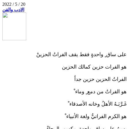
2022 / 5 / 20
الادب والفن
على ساق ٍ واحدةٍ فقط يقف الفراتُ الحزينْ
هو الفرات حزين كمالك الحزين
الفراتُ الحزين حزين جداً
هو الفراتُ من دمع ٍ وماء ْ
غَـرَّبَـهُ الأهلُ وخانه الأصدقاء ْ
هو الكرم الفراتيُّ ولغة الأنبياء ْ
يسيرُ على ساق ٍ واحدة ٍ مكسور الرجاءْ