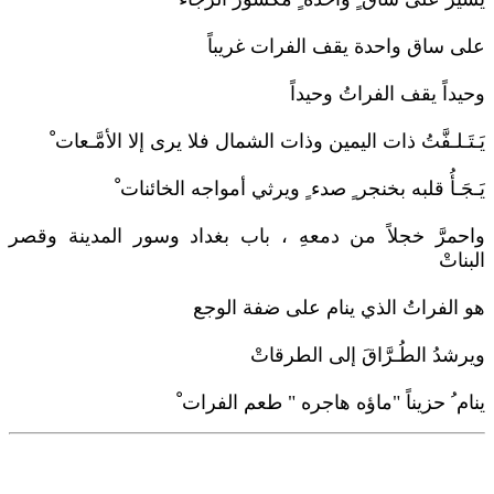
على ساق واحدة يقف الفرات غريباً
وحيداً يقف الفراتُ وحيداً
يَـتَـلـفَّتُ ذات اليمين وذات الشمال فلا يرى إلا الأمَّـعات ْ
يَـجَـأُ قلبه بخنجر ٍ صدء ٍ ويرثي أمواجه الخائنات ْ
واحمرَّ خجلاً من دمعهِ ، باب بغداد وسور المدينة وقصر
البناتْ
هو الفراتُ الذي ينام على ضفة الوجع
ويرشدُ الطُـرَّاقَ إلى الطرقاتْ
ينام ُ حزيناً "ماؤه هاجره " طعم الفرات ْ