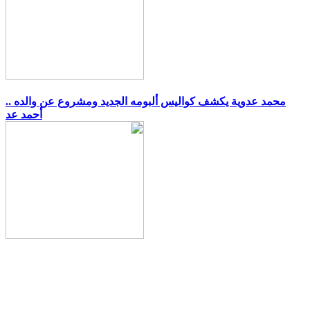
.. محمد عدوية يكشف كواليس ألبومه الجديد ومشروع عن والده
أحمد عد