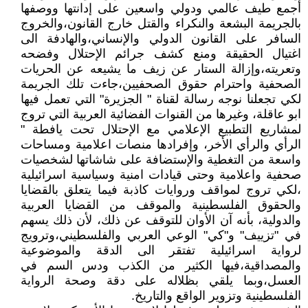
أجمع طيف عالمي ودولي واسعين على إدانتها ووصفها
بالجريمة البشعة والنكراء والقتل خارج القانون،والخروج
السافر على القانون الدولي والإنساني،والهادفة الى
اغتيال الحقيقة ومنع كشف جرائم الإحتلال وفضحه
وتعريته،وإزالة الستار عن زيف ما يشيعه عن الحريات
الصحفية واحترام حقوق الصحفيين،جاءت تلك الجريمة
لكي تجعلنا نوجه رسالة لقناة " الجزيرة" التي تعمل فيها
ابو عاقلة، وغيرها من القنوات الفضائية العربية التي تروج
لمشاريع التطبيع الإعلامي مع الإحتلال تحت يافطة "
الرأي والرأي الأخر، وإفرادها منصات اعلامية ومساحات
واسعة من التغطية والإستضافة على شاشاتها لشخصيات
صحفية واعلامية وحتى قيادات امنية وسياسية اسرائيلية
،لكي تروج لمواقف وروايات كاذبة فيما يتعلق بالقضايا
والحقوق الفلسطينية والموقف من القضايا العربية
والدولية، بأنه آن الأوان للتوقف عن ذلك، لأن ذلك يسهم
في "تزييف" و"كي" الوعي العربي والفلسطيني،وترويج
لرواية اسرائيلية تفتقر الى الدقة والموضوعية
والمصداقية،فيها الكثير من الكذب ودس السم في
العسل،وبما يلقي بظلاله على دقة وصحة الرواية
الفلسطينية وتزوير الواقع والتاريخ.