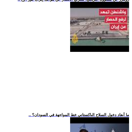
.. ما أبعاد دخول السلاح الباكستاني خط المواجهة في السودان؟