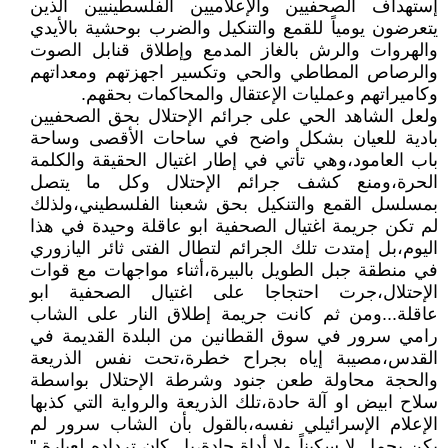
إستهداف الصحفيين والإعلاميين الفلسطينيين الذين
يتعرضون يومياً للقمع والتنكيل والضرب بوحشية بالأيدي
والهروات والرش بالغاز المدمع وإطلاق قنابل الصوت
والرصاص المطاطي والحي وتكسير اجهزتهم ومعداتهم
وكاميراتهم وعمليات الإعتقال والمحاكمات بحقهم.
ولعل الشاهد الحي على جرائم الإحتلال بحق الصحفيين
بادية للعيان بشكل واضح في ساحات الأقصى وساحة
باب العامود،وهي تأتي في إطار اغتيال الحقيقة والكلمة
الحرة،ومنع كشف جرائم الإحتلال وكل ما يتصل
بمسلسل القمع والتنكيل بحق شعبنا الفلسطيني،ولذلك
لم تكن جريمة اغتيال الصحفية ابو عاقلة وحيدة في هذا
اليوم،بل إمتدت تلك الجرائم لتطال الفتى ثائر اليازوري
في منطقة جبل الطويل بالبيرة،أثناء مواجهات مع قوات
الإحتلال،جرت احتجاجا على اغتيال الصحفية ابو
عاقلة...ومن ثم كانت جريمة إطلاق النار على الشاب
رامي سرور في سوق القطانين من البلدة القديمة في
القدس،مصيبة إياه بجراح خطرة،تحت نفس الذريعة
والحجة محاولة طعن جنود وشرطة الإحتلال بواسطة
سلاح ابيض او آلة حادة،تلك الذريعة والرواية التي كذبها
الإعلام الإسرائيلي نفسه،بالقول بأن الشاب سرور لم
يكن يحمل لا سكيناً ولا أداة حادة،بل كان ترداده لعبارة "