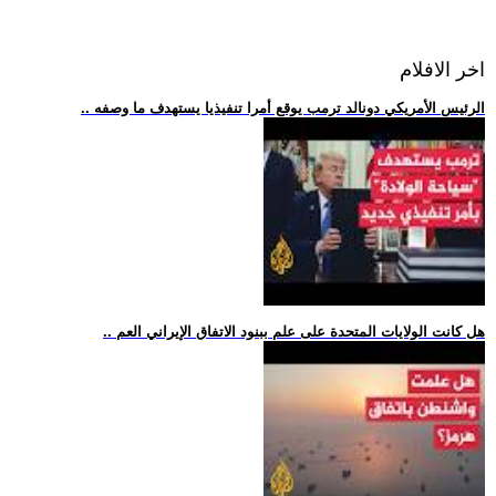
اخر الافلام
.. الرئيس الأمريكي دونالد ترمب يوقع أمرا تنفيذيا يستهدف ما وصفه
.. هل كانت الولايات المتحدة على علم ببنود الاتفاق الإيراني العم