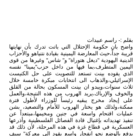
بقلم :- راسم عبيدات
واضح بان حكومة الإحتلال التي باتت تدرك بأن نهايتها
قريبة جداً،حيث المعارضة اليمينية بقيادة نتنياهو والأحزاب
الدينية اليهودية "ديغل هتوراة" و" شاس" وغيرها من قوى
اليمين المتطرف،بما فيها من داخل حزب"يمينا" نفسه
الذي يقوده بينت تستعد للتصويت على حل الكنيست
الإسرائيلي،والذهاب الى انتخابات مبكرة خامسة خلال
ثلاث سنوات،ويبدو ان بينت المسكون بحالة من القلق
والخوف والإرباك،يريد الهروب من هذه النتيجة،والعمل
على إيجاد مخرج يبقيه رئيساً للوزراء لأطول فترة
ممكنة،ولذلك هو يختار الهروب للأمام والتصعيد، بشن
عمليات اقتحام واسعة في جنين ومخيمها،مبتعداً عن
تنفيذ تهديداته بإغتيال قادة الفصائل الفلسطينية وأذرعها
العسكرية في قطاع غزة في هذه المرحلة، لأن ذلك قد
يدفع بالوضع نحو انفجار واسع يقود الى معركة" سيف