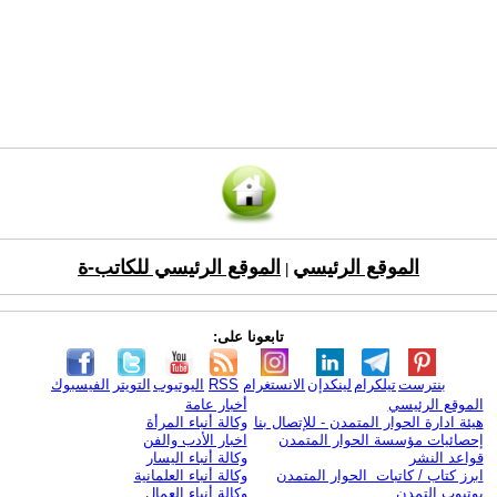
الموقع الرئيسي
الموقع الرئيسي للكاتب-ة
|
تابعونا على:
بنترست
تيلكرام
لينكدإن
الانستغرام
RSS
اليوتيوب
التويتر
الفيسبوك
الموقع الرئيسي
أخبار عامة
هيئة ادارة الحوار المتمدن - للإتصال بنا
وكالة أنباء المرأة
إحصائيات مؤسسة الحوار المتمدن
اخبار الأدب والفن
قواعد النشر
وكالة أنباء اليسار
ابرز كتاب / كاتبات الحوار المتمدن
وكالة أنباء العلمانية
يوتيوب التمدن
وكالة أنباء العمال