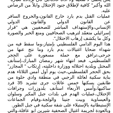
الله وأكبر" كافية لإطلاق جنود الإحتلال وابلاً من الرصاص
عليه.
عمليات القتل بدم بارد خارج القانون،والخروج السافر
عن القانون الدولي والقانون الدولي
الإنساني،والإستهداف المباشر للصحفيين هي "قرار
إسرائيلي متعمّد لترهيب الصحافيين ومنع الخبر والصورة
وكل ما يكشف إرهاب الاحتلال".
هذا اليوم الدامي الفلسطيني بإمتياز،وما سقط فيه من
شهداء ضحايا اغتيالات بدم بارد وما نتج عنها من
جرحى،ترافق مع حملة مسعورة على الحجر
الفلسطيني، فبعد انتهاء شهر رمضان المبارك،إستأنف
المحتل وبلدية احتلاله ووزارة داخليته، إرتكاب " المجازر"
بحق الحجر الفلسطيني،حيث يوم أول أمس الثلاثاء هدم
بناية سكنية لعائلة الرجبي في منطقة وادي حلوة من
طابقين يسكنها خمس عائلات جرى تشريد 35 فرد
ساكنيها،وأمس الأربعاء استأنف بلدوزرات وجرافات
الإحتلال،عمليات الهدم في بلدات جبل المكبر وسلوان
والعيساوية وبيت جنينا والولجة،وقيام الجماعات
الإستيطانية بالإستيلاء على شقة سكنية في جبل الطور.
وبالعودة لجريمة اغتيال الصحفية شيرين ابو عاقلة،والتي