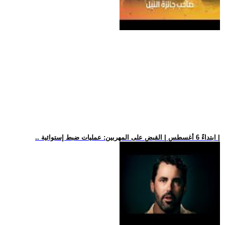
.. ابتداءً 6 أغسطس | القبض على المهربين: عمليات ضبط إستوائية |