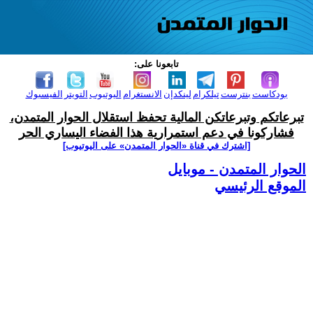
تابعونا على:
بودكاست
بنترست
تيلكرام
لينكدإن
الانستغرام
اليوتيوب
التويتر
الفيسبوك
تبرعاتكم وتبرعاتكن المالية تحفظ استقلال الحوار المتمدن،
فشاركونا في دعم استمرارية هذا الفضاء اليساري الحر
[اشترك في قناة ‫«الحوار المتمدن» على اليوتيوب]
الحوار المتمدن - موبايل
الموقع الرئيسي