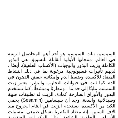
السمسم، نبات السمسم هو أحد أهم المحاصيل الزيتية
في العالم. منتجاتها الأولية القابلة للتسويق هي البذور
الكاملة وزيت البذور والوجبات (الأكساب العلفية). أيضًا ،
لديهم تأثيرات فسيولوجية مرغوبة بما في ذلك النشاط
المضاد للأكسدة وضغط الدم وإمكانية خفض الدهون في
الدم كما ثبت في حيوانات التجارب والبشر. يعتبر زيت
السمسم ملينًا إلى حد ما ، ومطريًا ومنشطًا. كما تستخدم
البذور والأوراق الطازجة كمادة. الزيت له تطبيقات طبية
وصيدلانية واسعة. وجد أن سيسامين (Sesamin) يحمي
الكبد من الأكسدة. يستخدم الزيت في التئام الجروح منذ
آلاف السنين. إنه مضاد للبكتيريا بشكل طبيعي لمسببات
الأمراض الجلدية الشائعة مثل المكورات العنقودية