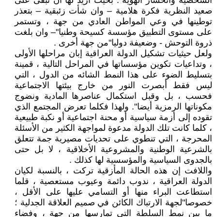
الشخصية وانحسار الهوية . بحيث أريد لها أن تبقى على
صعيد النظرية فكرة هلامية – وان شأت زئبقية – بتعذر
توطينها في وعي المواطن العادي من جهة ، وتستمر
على مستوى التطبيق مؤسسة كسيحة وطنيا"– وان بلغت
ذروة التوحش - وضعيفة دوليا"من جهة أخرى .
ولعل حيثيات تشكيل الدولة العراقية إبان مراحلها الأولى
، وتداعيات تكوين مؤسساتها في المراحل التالية ، قمينة
بتسليط الضوء على هذا النمط الشائه من الدول ، التي
ليس فقط أبصرت النور من خارج بيئتها الاجتماعية
فحسب ، بل وقبل استكمال عناصرها المادية ونضوج
مكوناتها الرمزية أيضا". ولهذا فكلما تعرض المجتمع الذي
تقوده إلى أزمة سياسية أو محنة اجتماعية أو نكبة طبيعية
، كلما كانت تلك الدولة مدعوة لمواجهة الكثير من الأسئلة
المحرجة ، التي تنطوي على تحديات مصيرية جمة تتعلق
بالشرعية الوطنية والمشروعية الأخلاقية ، لا بل حتى
بالجدوى السياسية والمؤسسية لها كذلك .
واللافت إن هذه الحالة المأزقية تركت ، بالنسبة لكيان
الدولة العراقية ، ندوب دائمة وعيوب مستعصية ، قلما
استطاعت البراء منها أو التسامي عليها على الأقل ،
خصوصا"لجهة الارتباك الكائن في صميم العلاقة الجدلية ؛
ما بين نمط السلطة التي تمارسها من جهة ، وفضاء