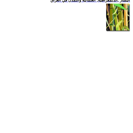
اليسار ,الديمقراطية, العلمانية والتمدن في العراق