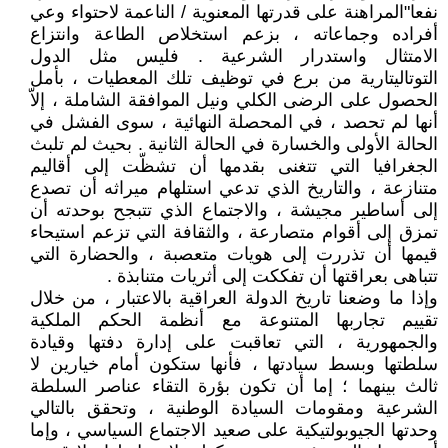
نفعا"المراهنة على قدرتها المعنوية / الناعمة لاحتواء وعي
أفراده وجماعاته ، بزعم استخلاص الطاعة وانتزاع
الامتثال واستدرار الشرعية . فليس مثل الدول
التوتاليتارية من برع في توظيف تلك المعطيات ، بأمل
الحصول على الرضى الكلي ونيل الموافقة الشاملة ، إلاّ
أنها لم تحصد ، في المحصلة النهائية ، سوى الفشل في
الحالة الأولى والخسارة في الحالة الثانية . بحيث لم تلبث
الجغرافيا التي تتغنى بقدمها أن تشظّت إلى أقاليم
متنازعة ، والتاريخ الذي تدعي استلهام ميراثه أن تصدع
إلى أساطير مجيشة ، والاجتماع الذي تتبجح بوحدته أن
تمزق إلى أقوام متصارعة ، والثقافة التي تزعم استيحاء
قيمها أن تذررت إلى هويات متعصبة ، والحضارة التي
تتباهى بعراقتها أن تفككت إلى أثريات متنابذة .
وإذا ما وضعنا تاريخ الدولة العراقية بالاعتبار ، من خلال
تقييم تجاربها المتنوعة مع أنظمة الحكم الملكية
والجمهورية ، التي تعاقبت على إدارة دفتها وقيادة
سلطتها وبسط سيادتها ، فأنها ستكون أمام خيارين لا
ثالث بينهما ؛ إما أن تكون بؤرة التقاء عناصر السلطة
الشرعية ومقومات السيادة الوطنية ، وتحقق بالتالي
وحدتها الجيوبولتيكية على صعيد الاجتماع السياسي ، وإما