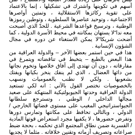
أسهم في تكوينها واشترك في تشكيلها ، إنما بالاعتماد
على تقوية ركائزها الاستقلالية ، وتمتين أواصرها
الاجتماعية ، وتوحيد عناصرها السلطوية ، وتوطين رموزها
الوطنية ، وترسيخ قواعدها الشرعية . للحدّ الذي أصبحت
معه ندا"لا يستهان بمكانته في محيط الأسرة الدولية ، كما
أضحت شريكا"لا يمكن الاستغناء عن دوره في مجال
الشؤون الإنسانية .
هذا في حين استمر بعضها الآخر – والدولة العراقية من
هذا البعض بالطبع – يتخبط في تناقضاته ويتمرغ في
مفارقاته ، دون أن تهتدي إلى آفاق خلاصها وتخوم نجاتها
من دائها العضال ، الذي لم ينفك ينخر بكيانها ويفتك
بشعوبها . ولكي لا نطنب بالعموميات ونسهب
بالخصوصيات نختصر القول بالآتي : انه لكي تستعيد
الدولة العراقية وحدتها الجيوبولتيكية المنتهكة على صعيد
مجالها الداخلي / الوطني ، وتسترجع سلطانها
الجيواستراتيجي المغيب على مستوى فضائها الخارجي /
الدولي ، وبالتالي تحافظ على مكانتها وتمارس دورها
وتفرض حضورها ، لا يكفيها مجرد استعراض قوتها المادية
/ القسرية ضمن نطاق المجتمع الذي تحكمه ، بحجة ضبط
صراعاته وتصريف أزماته وتقنين خلافاته . مثلما لا يجديها