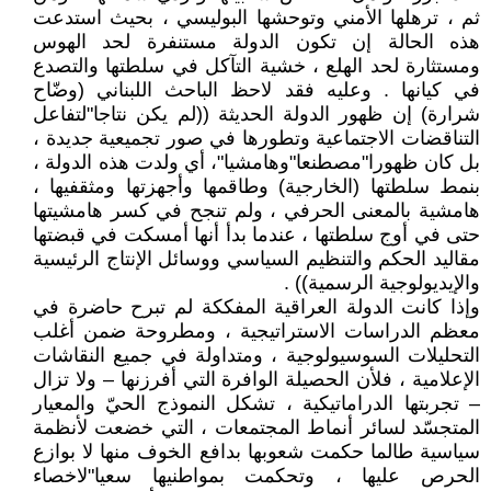
ثم ، ترهلها الأمني وتوحشها البوليسي ، بحيث استدعت
هذه الحالة إن تكون الدولة مستنفرة لحد الهوس
ومستثارة لحد الهلع ، خشية التآكل في سلطتها والتصدع
في كيانها . وعليه فقد لاحظ الباحث اللبناني (وضّاح
شرارة) إن ظهور الدولة الحديثة ((لم يكن نتاجا"لتفاعل
التناقضات الاجتماعية وتطورها في صور تجميعية جديدة ،
بل كان ظهورا"مصطنعا"وهامشيا"، أي ولدت هذه الدولة ،
بنمط سلطتها (الخارجية) وطاقمها وأجهزتها ومثقفيها ،
هامشية بالمعنى الحرفي ، ولم تنجح في كسر هامشيتها
حتى في أوج سلطتها ، عندما بدأ أنها أمسكت في قبضتها
مقاليد الحكم والتنظيم السياسي ووسائل الإنتاج الرئيسية
والإيديولوجية الرسمية)) .
وإذا كانت الدولة العراقية المفككة لم تبرح حاضرة في
معظم الدراسات الاستراتيجية ، ومطروحة ضمن أغلب
التحليلات السوسيولوجية ، ومتداولة في جميع النقاشات
الإعلامية ، فلأن الحصيلة الوافرة التي أفرزنها – ولا تزال
– تجربتها الدراماتيكية ، تشكل النموذج الحيّ والمعيار
المتجسّد لسائر أنماط المجتمعات ، التي خضعت لأنظمة
سياسية طالما حكمت شعوبها بدافع الخوف منها لا بوازع
الحرص عليها ، وتحكمت بمواطنيها سعيا"لاخصاء