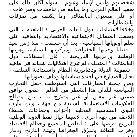
شخصيتهم وليس لإنماء وعيهم ، سواء أكان ذلك على
صعيد العالم العربي وما يعانيه من تناقضات وصراعات ،
أو على مستوى العالمثالثي وما يكتنفه من تمزقات
وانشطارات .
وخلافا"لاهتمامات دول العالم الغربي / المتقدم ، التي
وضعت المسائل الاجتماعية والاقتصادية والثقافية على
سلم أولوياتها السياسية ، بعد أن حسمت - منذ زمن بعيد
- قضايا وحدتها الجغرافية ومركزيتها السيادية وهويتها
الوطنية ورمزيتها التاريخية . فان انشغالات دول
العالمثالث / المتخلف لم تبرح اشكاليات شغالة في ماهية
؛ شمولية الدولة ودكتاتورية النظام واستبدادية السلطة ،
تحتل الصدارة في أجندة سياساتها وملف تصوراتها .
ومن جملة المفارقات التي استوطنت حقل التجارب
السياسية لبلدان هذا الشطر من العالم ، حصول توافق
ضمني غير معلن أو غير مصرّح به ، بين مصالح
الحكومات الاستعمارية السابقة من جهة ، وبين مآرب
القوى السياسية المحلية (أحزاب وجماعات ضغط)
اللاحقة من جهة أخرى . لاسيما حيال نمط الدولة الوطنية
المزمع فرضها على ؛ أنقاض المجتمع وحطام الاقتصاد
وخراب الثقافة وتمزّق الجغرافيا وتهتك التاريخ ودمار