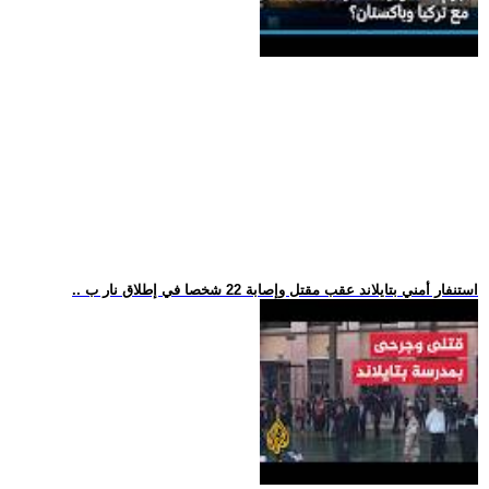
.. استنفار أمني بتايلاند عقب مقتل وإصابة 22 شخصا في إطلاق نار ب