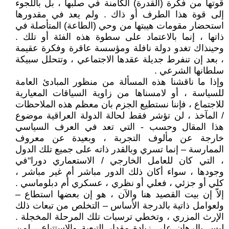
قوتها من فكرة (القدرة) الكامنة في صلبها ، بل باللجوء
إلى قوة هذا الطرف أو ذاك . ولم يعد في مقدورها
استحضار مقومات هيبتها من وحي (الطاعة) المتأصلة في
ذاتها ، إنما بالاعتماد على سطوة هذه الفئة أو تلك .
وحينذاك تغدو دولة نافلة ومؤسسة عاقرة وفكرة عقيمة
، بعد إن تنفرط جديلة عقدها الاجتماعي ، وتتحلل سبيكة
سلطانها الشرعي .
وإذا ما ناقشنا هذه المسألة من منظور المبادئ العامة
للسياسة ، أو لامسناها من زاوية السياقات المعيارية
للاجتماع ، فإننا نستطيع الجزم بان معظم هذه الملاحظات
/ المآخذ ، لن تؤشر فقط لحالة الدولة العراقية موضوع
هذا المقال وحسب - التي تعد في العرف السياسي
خارجة عن مألوف التجربة ، وبعيدة عن معروف
الممارسة – إنما تسري وبالقدر ذاته على جميع تلك الدول
، التي كان للعامل الخارجي / الاستعماري دورا"في
وجودها ، سواء أكان ذلك الدور مباشر أم غير مباشر ،
كلي أو جزئي ، فعلي أو نظري ، عسكري أم دبلوماسي .
إلاّ إن بيت القصيد هنا والآن ، هو إن بعضها استطاع –
ولعوامل ذاتية بالدرجة الأساس – التخلص من تبعات ذلك
الإرث المزري ، وتخطي ترسبات تلك المرحلة المخجلة .
ليس بالرهان على زيادة مقدار التبعية والاستتباع ، لمن