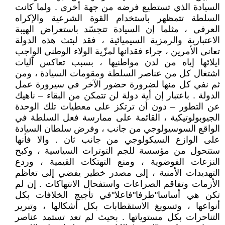
السيادة الذي تستطيع فرضه من جهة أخرى . ولما كانت
السلطة تتمظهر باستخدام القوة الشرعية والإكراه
العرفي ، مثلما إن السيادة تتجسّد باستعراض الهيبة
الاعتبارية والرمزية السيميائية ، فقد لبتث هذه الدولة
تعاني الأمرين ، جراء فقدانها لمزّية الولاء الوطني الواجب
ايلائها إياه من لدن مواطنيها ، بسبب تعاكس آليات
اشتغال كل من عناصر السلطة ومقومات السيادة ، ومن
ثم نفي كل منها لضرورة حضور الآخر في سيرورة عمل
الدولة . باعتبار إن أية دولة لن تتمكن من البقاء – ناهيك
عن التطور – دون أن ترتكز على معطيات تلك الوحدة
الجيوبولوتيكية ، القائمة على ممارسة فعل السلطة في
الواقع السوسيولوجي من جانب ، وفرض سلطان السيادة
على الوازع السيكولوجي من جانب ثان . والا فأنها
ستتحول من مؤسسة للجم التوترات السياسية ، وكبح
النزعات الفوضوية ، ومنع التهتكات القيمية ، وردع
التهديدات الأمنية ، إلى مصدر خطير يفضي إلى تعاظم
الأزمات وتفاقم الصراعات واستفحال الانتهاكات . إن لم
تكن هي أساسا"طرفا"فاعلا"في تأجيج الخلافات بكل
أنواعها ، وتسويغ الاستقطابات بكل أشكالها ، وتبرير
التناحرات بكل مستوياتها . بحيث لم تعد تستمد عناصر