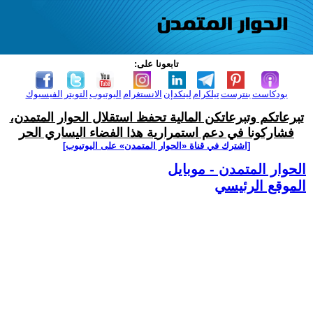
تابعونا على:
بودكاست
بنترست
تيلكرام
لينكدإن
الانستغرام
اليوتيوب
التويتر
الفيسبوك
تبرعاتكم وتبرعاتكن المالية تحفظ استقلال الحوار المتمدن،
فشاركونا في دعم استمرارية هذا الفضاء اليساري الحر
[اشترك في قناة ‫«الحوار المتمدن» على اليوتيوب]
الحوار المتمدن - موبايل
الموقع الرئيسي