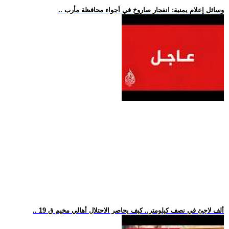
.. وسائل إعلام يمنية: انفجار صاروخ في أجواء محافظة مأرب
.. 19 ألف لاجئ في نصف كيلومتر.. كيف يحاصر الاحتلال أهالي مخيم ق