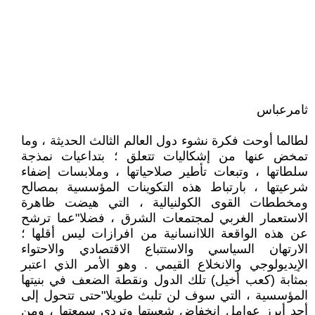
ثامرعباس
لطالما أوحت فكرة نشوء دول العالم الثالث الحديثة ، وما
تمخض عنها من إشكاليات تتعلق ؛ بتداعيات نمذجة
سلطاتها ، وتبعات تأطير صلاحياتها ، وملابسات إضفاء
شرعيتها ، بارتباط هذه التكوينات المؤسسية بمصالح
ومخططات القوى الكولنيالية ، التي هيضت ظاهرة
الاستعمار الغربي لمجتمعات الشرق ، فضلا"عما ترشح
عن هذه الواقعة اللاانسانية من افرازات ليس أقلها ؛
الارتهان السياسي والاستتباع الاقتصادي والاحتواء
الإيديولوجي والانخلاع القيمي . وهو الأمر الذي اعتبر
بمثابة (كعب أخيل) تلك الدول ونقطة الضعف في بنيتها
المؤسسية ، التي سوف لن تلبث طويلا"حتى تتحول إلى
أحد أبرز عوامل انخفاض شعبيتها وتردي سمعتها ، ومن