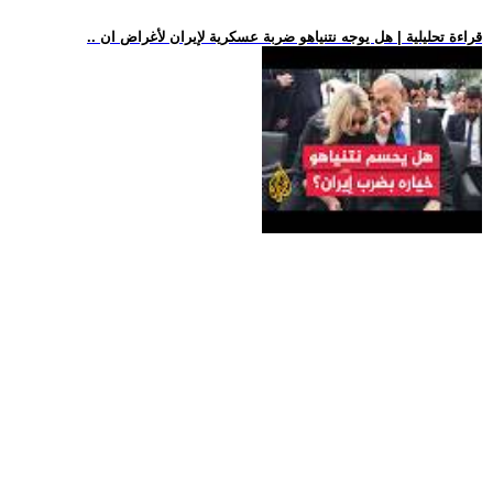
.. قراءة تحليلية | هل يوجه نتنياهو ضربة عسكرية لإيران لأغراض ان