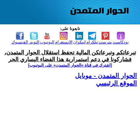
تابعونا على:
بودكاست
بنترست
تيلكرام
لينكدإن
الانستغرام
اليوتيوب
التويتر
الفيسبوك
تبرعاتكم وتبرعاتكن المالية تحفظ استقلال الحوار المتمدن،
فشاركونا في دعم استمرارية هذا الفضاء اليساري الحر
[اشترك في قناة ‫«الحوار المتمدن» على اليوتيوب]
الحوار المتمدن - موبايل
الموقع الرئيسي