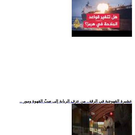
.. عشيرة القهوچية في الرقة.. من عزف الربابة إلى صبّ القهوة ومور