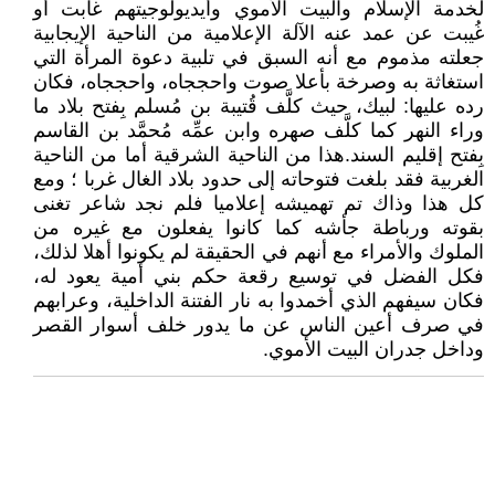
لخدمة الإسلام والبيت الأموي وأيديولوجيتهم غابت أو
غُيبت عن عمد عنه الآلة الإعلامية من الناحية الإيجابية
جعلته مذموم مع أنه السبق في تلبية دعوة المرأة التي
استغاثة به وصرخة بأعلا صوت واحججاه، واحججاه، فكان
رده عليها: لبيك، حيث كلَّف قُتيبة بن مُسلم بِفتح بلاد ما
وراء النهر كما كلَّف صهره وابن عمِّه مُحمَّد بن القاسم
بِفتح إقليم السند.هذا من الناحية الشرقية أما من الناحية
الغربية فقد بلغت فتوحاته إلى حدود بلاد الغال غربا ؛ ومع
كل هذا وذاك تم تهميشه إعلاميا فلم نجد شاعر تغنى
بقوته ورباطة جأشه كما كانوا يفعلون مع غيره من
الملوك والأمراء مع أنهم في الحقيقة لم يكونوا أهلا لذلك،
فكل الفضل في توسيع رقعة حكم بني أمية يعود له،
فكان سيفهم الذي أخمدوا به نار الفتنة الداخلية، وعرابهم
في صرف أعين الناس عن ما يدور خلف أسوار القصر
وداخل جدران البيت الأموي.