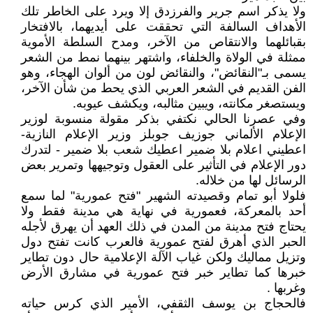
ولا يذكر اسم جرير والفرزدق إلا ويرد على الخاطر تلك
الأهداف السالفة التي تحققت على أيديهما، بالافتخار
بقبائلهما والانتقاص من الآخر، ومدح السلطة الأموية
ممثلة في الولاة والخلفاء، واشتهر بينهما نمط من الشعر
يسمى بـ"النقائض"، والنقائض لون من ألوان الهجاء، وهو
الفن القديم في الشعر العربي الذي يحط من شأن الآخر،
ويستصغر مكانته، ويبين مثالبه، ويكشف عيوبه.
وفي عصرنا الحالي نكتفي بذكر مقولة منسوبة لوزير
الإعلام الألماني جوزيف جوبلز وزير الإعلام النازية-
اعطيني اعلام بلا ضمير اعطيك شعب بلا ضمير - لتدرك
دور الإعلام في التأثير على العقول وتوجيهها وتمرير بعض
الرسائل لها من خلاله.
فلولا أبو تمام وقصيدته الشهير "فتح عمورية" لما سمع
أحد بالمعركة، فعمورية في نهاية هي مدينة فقط ولا
يحتاج فتح مدينة من المدن في ذلك العهد أن يهرق لأجله
الحبر الذي أهرق لفتح عمورية فالعرب كانت تفتح دول
وتزيل مماليك ولكن غياب الآلة الإعلامية حال دون تطاير
خبرها كما تطاير خبر فتح عمورية في مشارق الأرض
وغربها .
فالحجاج بن يوسف الثقفي، الأمير الذي كرس حياته